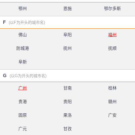
鄂州
恩施
鄂尔多斯
F
(以F为开头的城市名)
佛山
阜阳
福州
防城港
抚州
抚顺
阜新
G
(以G为开头的城市名)
广州
甘南
桂林
贵港
贵阳
赣州
固原
果洛
广安
广元
甘孜