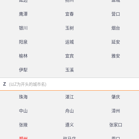
延边
扬州
盐城
鹰潭
宜春
营口
银川
玉树
烟台
阳泉
运城
延安
榆林
宜宾
雅安
伊犁
玉溪
Z
(以Z为开头的城市名)
珠海
湛江
肇庆
中山
舟山
漳州
张掖
遵义
张家口
郑州
驻马店
周口