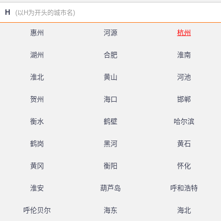
H
(以H为开头的城市名)
惠州
河源
杭州
湖州
合肥
淮南
淮北
黄山
河池
贺州
海口
邯郸
衡水
鹤壁
哈尔滨
鹤岗
黑河
黄石
黄冈
衡阳
怀化
淮安
葫芦岛
呼和浩特
呼伦贝尔
海东
海北