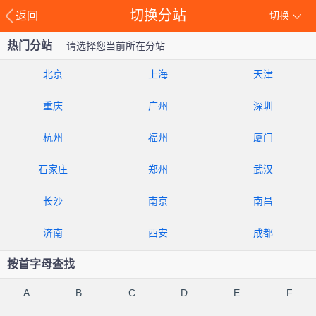
切换分站
返回
切换
热门分站
请选择您当前所在分站
北京
上海
天津
重庆
广州
深圳
杭州
福州
厦门
石家庄
郑州
武汉
长沙
南京
南昌
济南
西安
成都
按首字母查找
A
B
C
D
E
F