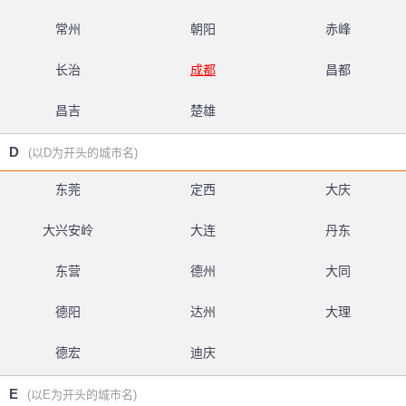
常州
朝阳
赤峰
长治
成都
昌都
昌吉
楚雄
D
(以D为开头的城市名)
东莞
定西
大庆
大兴安岭
大连
丹东
东营
德州
大同
德阳
达州
大理
德宏
迪庆
E
(以E为开头的城市名)