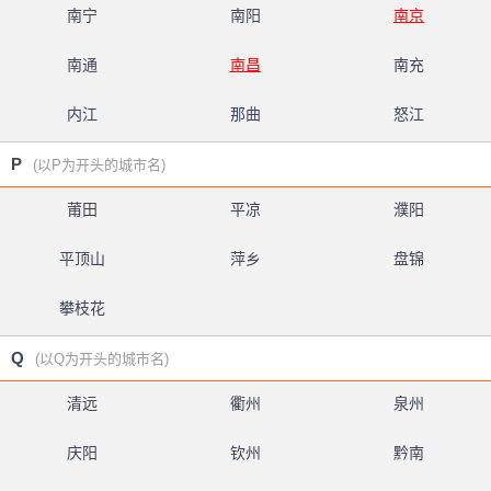
南宁
南阳
南京
南通
南昌
南充
内江
那曲
怒江
P
(以P为开头的城市名)
莆田
平凉
濮阳
平顶山
萍乡
盘锦
攀枝花
Q
(以Q为开头的城市名)
清远
衢州
泉州
庆阳
钦州
黔南