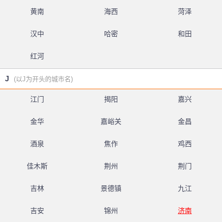
黄南
海西
菏泽
汉中
哈密
和田
红河
J
(以J为开头的城市名)
江门
揭阳
嘉兴
金华
嘉峪关
金昌
酒泉
焦作
鸡西
佳木斯
荆州
荆门
吉林
景德镇
九江
吉安
锦州
济南