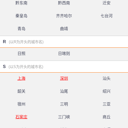
黔东南
黔西南
迁安
秦皇岛
齐齐哈尔
七台河
青岛
曲靖
R
(以R为开头的城市名)
日照
日喀则
S
(以S为开头的城市名)
上海
深圳
汕头
韶关
汕尾
绍兴
宿州
三明
三亚
石家庄
三门峡
商丘