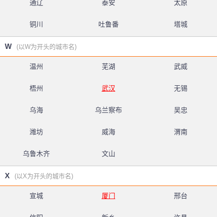
通辽
泰安
太原
铜川
吐鲁番
塔城
W
(以W为开头的城市名)
温州
芜湖
武威
梧州
武汉
无锡
乌海
乌兰察布
吴忠
潍坊
威海
渭南
乌鲁木齐
文山
X
(以X为开头的城市名)
宣城
厦门
邢台