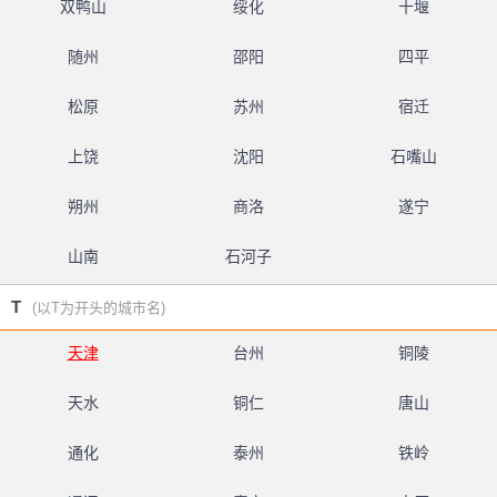
双鸭山
绥化
十堰
随州
邵阳
四平
松原
苏州
宿迁
上饶
沈阳
石嘴山
朔州
商洛
遂宁
山南
石河子
T
(以T为开头的城市名)
天津
台州
铜陵
天水
铜仁
唐山
通化
泰州
铁岭