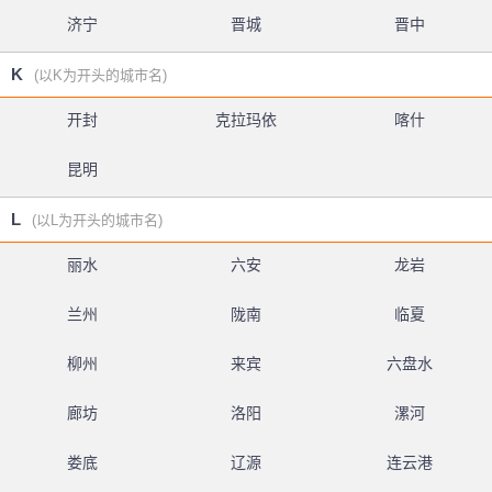
济宁
晋城
晋中
K
(以K为开头的城市名)
开封
克拉玛依
喀什
昆明
L
(以L为开头的城市名)
丽水
六安
龙岩
兰州
陇南
临夏
柳州
来宾
六盘水
廊坊
洛阳
漯河
娄底
辽源
连云港