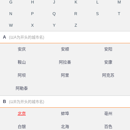
G
H
J
K
L
M
N
P
Q
R
S
T
W
X
Y
Z
A
(以A为开头的城市名)
安庆
安顺
安阳
鞍山
阿拉善
安康
阿坝
阿里
阿克苏
阿勒泰
B
(以B为开头的城市名)
北京
蚌埠
亳州
白银
北海
百色