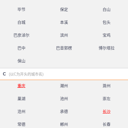
毕节
保定
白山
白城
本溪
包头
巴彦淖尔
滨州
宝鸡
巴中
巴音郭楞
博尔塔拉
保山
C
(以C为开头的城市名)
重庆
潮州
滁州
巢湖
池州
崇左
沧州
承德
长沙
常德
郴州
长春