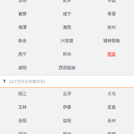
信阳
新乡
许昌
襄樊
咸宁
孝感
湘潭
湘西
徐州
新余
兴安盟
锡林郭勒
西宁
忻州
西安
咸阳
西双版纳
Y
(以Y为开头的城市名)
阳江
云浮
义乌
玉林
伊春
宜昌
岳阳
益阳
永州