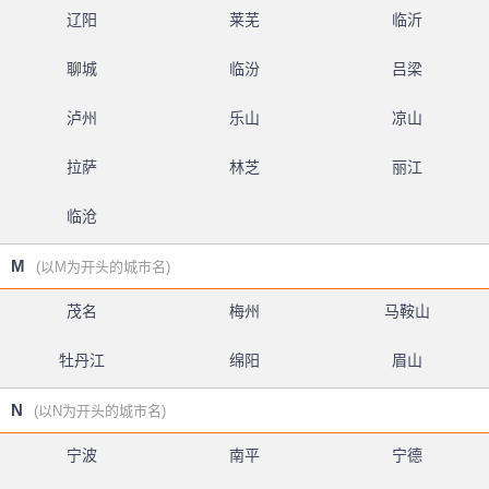
辽阳
莱芜
临沂
聊城
临汾
吕梁
泸州
乐山
凉山
拉萨
林芝
丽江
临沧
M
(以M为开头的城市名)
茂名
梅州
马鞍山
牡丹江
绵阳
眉山
N
(以N为开头的城市名)
宁波
南平
宁德