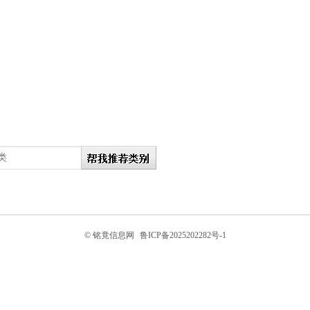
© 铭竟信息网
鲁ICP备2025202282号-1