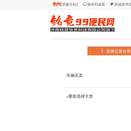
荆州
[
]
切换分站
保存到桌面
快速发布
1
选择信息分类
车辆买卖
«重新选择大类