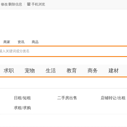
修改/删除信息
手机浏览
商家
资讯
商品
求职
宠物
生活
教育
商务
建材
日租/短租
二手房出售
店铺转让/出租
求租/求购