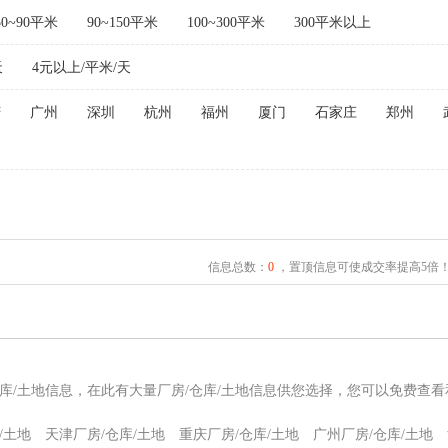
50~90平米
90~150平米
100~300平米
300平米以上
天
4元以上/平米/天
庆
广州
深圳
杭州
福州
厦门
石家庄
郑州
信息总数：
0
，置顶信息可使成交率提高5倍
仓库/土地信息，在此有大量厂房/仓库/土地信息供您选择，您可以免费查看
/土地
天津厂房/仓库/土地
重庆厂房/仓库/土地
广州厂房/仓库/土地