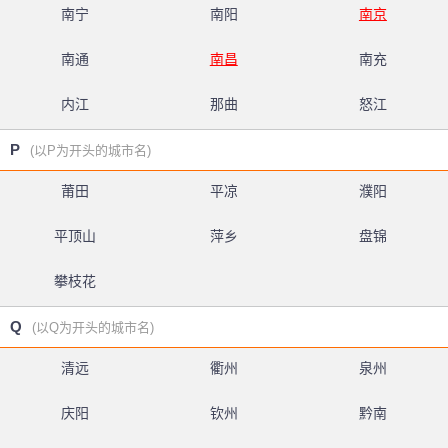
南宁
南阳
南京
南通
南昌
南充
内江
那曲
怒江
P
(以P为开头的城市名)
莆田
平凉
濮阳
平顶山
萍乡
盘锦
攀枝花
Q
(以Q为开头的城市名)
清远
衢州
泉州
庆阳
钦州
黔南