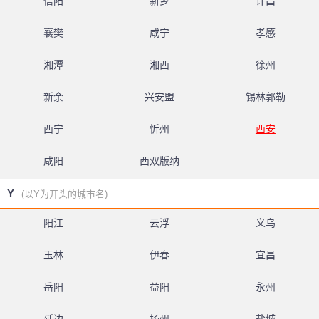
信阳
新乡
许昌
襄樊
咸宁
孝感
湘潭
湘西
徐州
新余
兴安盟
锡林郭勒
西宁
忻州
西安
咸阳
西双版纳
Y
(以Y为开头的城市名)
阳江
云浮
义乌
玉林
伊春
宜昌
岳阳
益阳
永州