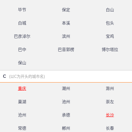
毕节
保定
白山
白城
本溪
包头
巴彦淖尔
滨州
宝鸡
巴中
巴音郭楞
博尔塔拉
保山
C
(以C为开头的城市名)
重庆
潮州
滁州
巢湖
池州
崇左
沧州
承德
长沙
常德
郴州
长春