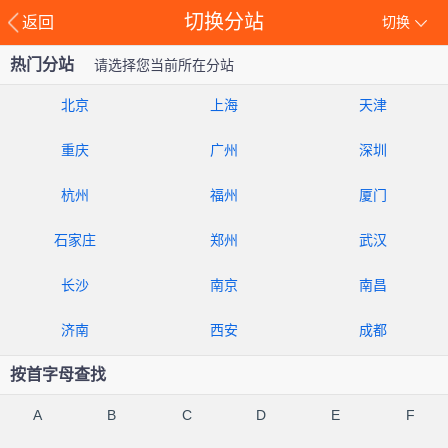
切换分站
返回
切换
热门分站
请选择您当前所在分站
北京
上海
天津
重庆
广州
深圳
杭州
福州
厦门
石家庄
郑州
武汉
长沙
南京
南昌
济南
西安
成都
按首字母查找
A
B
C
D
E
F