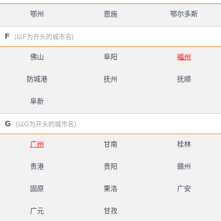
鄂州
恩施
鄂尔多斯
F
(以F为开头的城市名)
佛山
阜阳
福州
防城港
抚州
抚顺
阜新
G
(以G为开头的城市名)
广州
甘南
桂林
贵港
贵阳
赣州
固原
果洛
广安
广元
甘孜