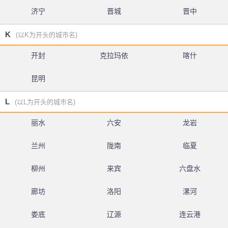
济宁
晋城
晋中
K
(以K为开头的城市名)
开封
克拉玛依
喀什
昆明
L
(以L为开头的城市名)
丽水
六安
龙岩
兰州
陇南
临夏
柳州
来宾
六盘水
廊坊
洛阳
漯河
娄底
辽源
连云港