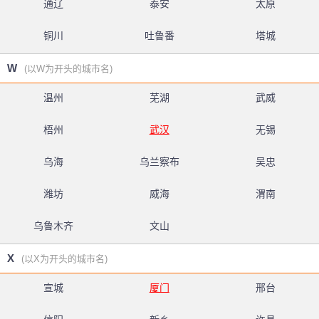
通辽
泰安
太原
铜川
吐鲁番
塔城
W
(以W为开头的城市名)
温州
芜湖
武威
梧州
武汉
无锡
乌海
乌兰察布
吴忠
潍坊
威海
渭南
乌鲁木齐
文山
X
(以X为开头的城市名)
宣城
厦门
邢台