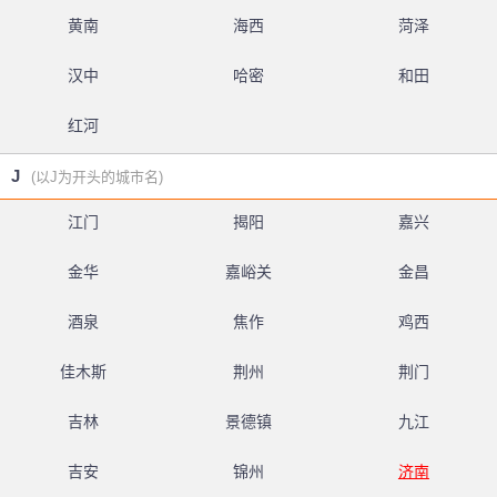
黄南
海西
菏泽
汉中
哈密
和田
红河
J
(以J为开头的城市名)
江门
揭阳
嘉兴
金华
嘉峪关
金昌
酒泉
焦作
鸡西
佳木斯
荆州
荆门
吉林
景德镇
九江
吉安
锦州
济南