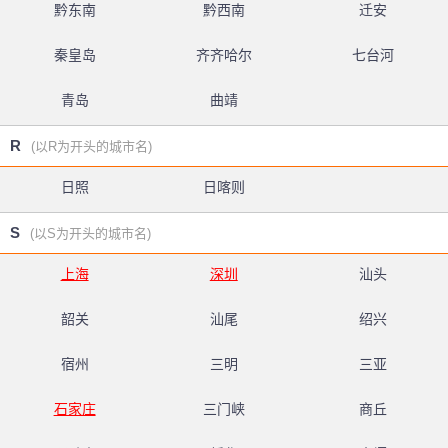
黔东南
黔西南
迁安
秦皇岛
齐齐哈尔
七台河
青岛
曲靖
R
(以R为开头的城市名)
日照
日喀则
S
(以S为开头的城市名)
上海
深圳
汕头
韶关
汕尾
绍兴
宿州
三明
三亚
石家庄
三门峡
商丘