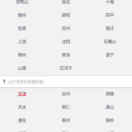
双鸭山
绥化
十堰
随州
邵阳
四平
松原
苏州
宿迁
上饶
沈阳
石嘴山
朔州
商洛
遂宁
山南
石河子
T
(以T为开头的城市名)
天津
台州
铜陵
天水
铜仁
唐山
通化
泰州
铁岭