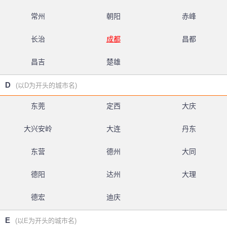
常州
朝阳
赤峰
长治
成都
昌都
昌吉
楚雄
D
(以D为开头的城市名)
东莞
定西
大庆
大兴安岭
大连
丹东
东营
德州
大同
德阳
达州
大理
德宏
迪庆
E
(以E为开头的城市名)