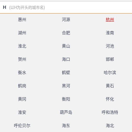
H
(以H为开头的城市名)
惠州
河源
杭州
湖州
合肥
淮南
淮北
黄山
河池
贺州
海口
邯郸
衡水
鹤壁
哈尔滨
鹤岗
黑河
黄石
黄冈
衡阳
怀化
淮安
葫芦岛
呼和浩特
呼伦贝尔
海东
海北