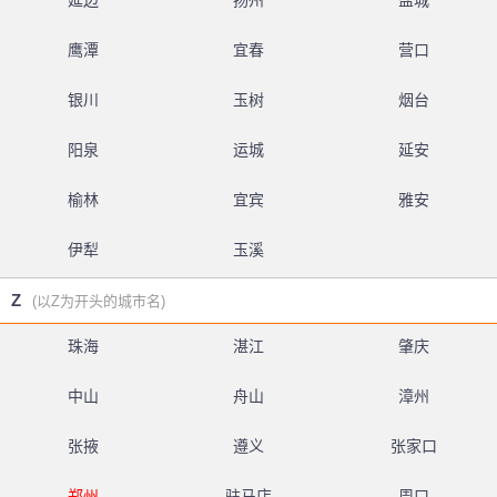
延边
扬州
盐城
鹰潭
宜春
营口
银川
玉树
烟台
阳泉
运城
延安
榆林
宜宾
雅安
伊犁
玉溪
Z
(以Z为开头的城市名)
珠海
湛江
肇庆
中山
舟山
漳州
张掖
遵义
张家口
郑州
驻马店
周口