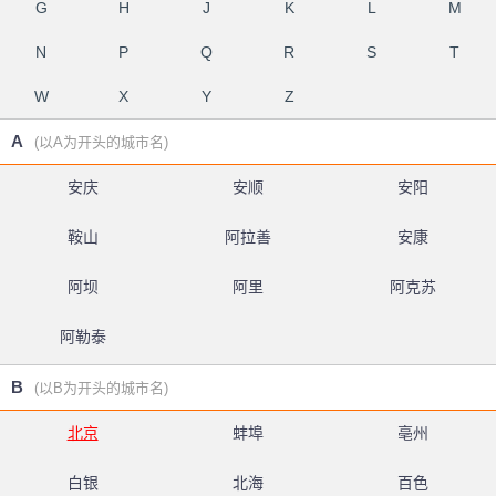
G
H
J
K
L
M
N
P
Q
R
S
T
W
X
Y
Z
A
(以A为开头的城市名)
安庆
安顺
安阳
鞍山
阿拉善
安康
阿坝
阿里
阿克苏
阿勒泰
B
(以B为开头的城市名)
北京
蚌埠
亳州
白银
北海
百色