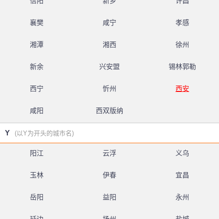
信阳
新乡
许昌
襄樊
咸宁
孝感
湘潭
湘西
徐州
新余
兴安盟
锡林郭勒
西宁
忻州
西安
咸阳
西双版纳
Y
(以Y为开头的城市名)
阳江
云浮
义乌
玉林
伊春
宜昌
岳阳
益阳
永州