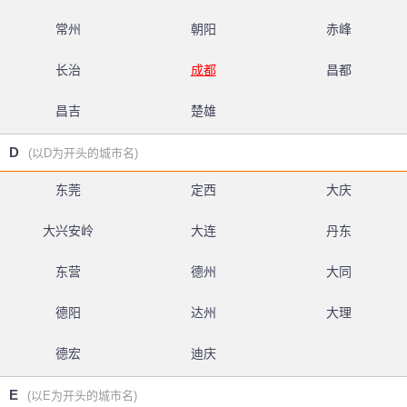
常州
朝阳
赤峰
长治
成都
昌都
昌吉
楚雄
D
(以D为开头的城市名)
东莞
定西
大庆
大兴安岭
大连
丹东
东营
德州
大同
德阳
达州
大理
德宏
迪庆
E
(以E为开头的城市名)