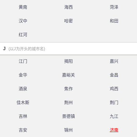
黄南
海西
菏泽
汉中
哈密
和田
红河
J
(以J为开头的城市名)
江门
揭阳
嘉兴
金华
嘉峪关
金昌
酒泉
焦作
鸡西
佳木斯
荆州
荆门
吉林
景德镇
九江
吉安
锦州
济南