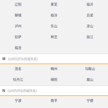
辽阳
莱芜
临沂
聊城
临汾
吕梁
泸州
乐山
凉山
拉萨
林芝
丽江
临沧
M
(以M为开头的城市名)
茂名
梅州
马鞍山
牡丹江
绵阳
眉山
N
(以N为开头的城市名)
宁波
南平
宁德