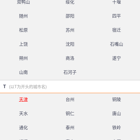
双鸭山
绥化
十堰
随州
邵阳
四平
松原
苏州
宿迁
上饶
沈阳
石嘴山
朔州
商洛
遂宁
山南
石河子
T
(以T为开头的城市名)
天津
台州
铜陵
天水
铜仁
唐山
通化
泰州
铁岭