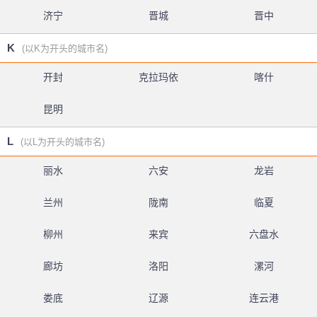
济宁
晋城
晋中
K
(以K为开头的城市名)
开封
克拉玛依
喀什
昆明
L
(以L为开头的城市名)
丽水
六安
龙岩
兰州
陇南
临夏
柳州
来宾
六盘水
廊坊
洛阳
漯河
娄底
辽源
连云港