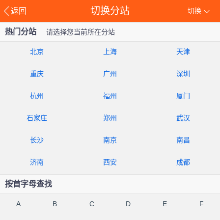
切换分站
返回
切换
热门分站
请选择您当前所在分站
北京
上海
天津
重庆
广州
深圳
杭州
福州
厦门
石家庄
郑州
武汉
长沙
南京
南昌
济南
西安
成都
按首字母查找
A
B
C
D
E
F