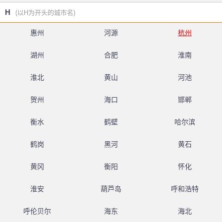
H
(以H为开头的城市名)
惠州
河源
杭州
湖州
合肥
淮南
淮北
黄山
河池
贺州
海口
邯郸
衡水
鹤壁
哈尔滨
鹤岗
黑河
黄石
黄冈
衡阳
怀化
淮安
葫芦岛
呼和浩特
呼伦贝尔
海东
海北