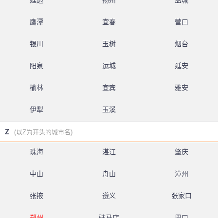
延边
扬州
盐城
鹰潭
宜春
营口
银川
玉树
烟台
阳泉
运城
延安
榆林
宜宾
雅安
伊犁
玉溪
Z
(以Z为开头的城市名)
珠海
湛江
肇庆
中山
舟山
漳州
张掖
遵义
张家口
郑州
驻马店
周口