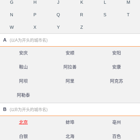
G
H
J
K
L
M
N
P
Q
R
S
T
W
X
Y
Z
A
(以A为开头的城市名)
安庆
安顺
安阳
鞍山
阿拉善
安康
阿坝
阿里
阿克苏
阿勒泰
B
(以B为开头的城市名)
北京
蚌埠
亳州
白银
北海
百色