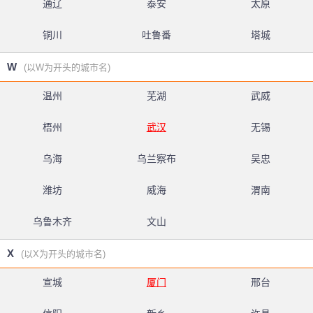
通辽
泰安
太原
铜川
吐鲁番
塔城
W
(以W为开头的城市名)
温州
芜湖
武威
梧州
武汉
无锡
乌海
乌兰察布
吴忠
潍坊
威海
渭南
乌鲁木齐
文山
X
(以X为开头的城市名)
宣城
厦门
邢台