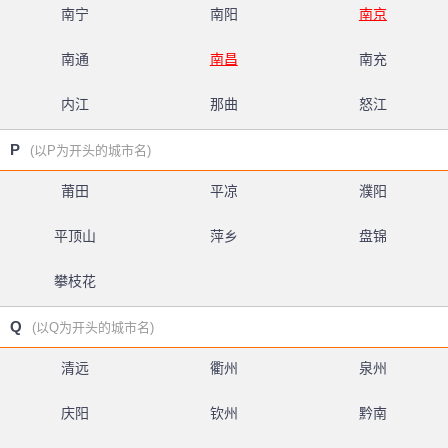
南宁
南阳
南京
南通
南昌
南充
内江
那曲
怒江
P
(以P为开头的城市名)
莆田
平凉
濮阳
平顶山
萍乡
盘锦
攀枝花
Q
(以Q为开头的城市名)
清远
衢州
泉州
庆阳
钦州
黔南