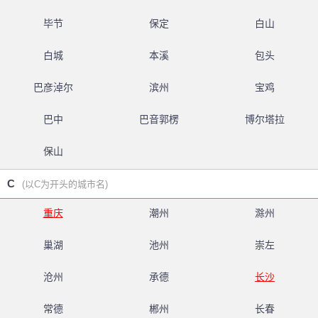
毕节
保定
白山
白城
本溪
包头
巴彦淖尔
滨州
宝鸡
巴中
巴音郭楞
博尔塔拉
保山
C
(以C为开头的城市名)
重庆
潮州
滁州
巢湖
池州
崇左
沧州
承德
长沙
常德
郴州
长春