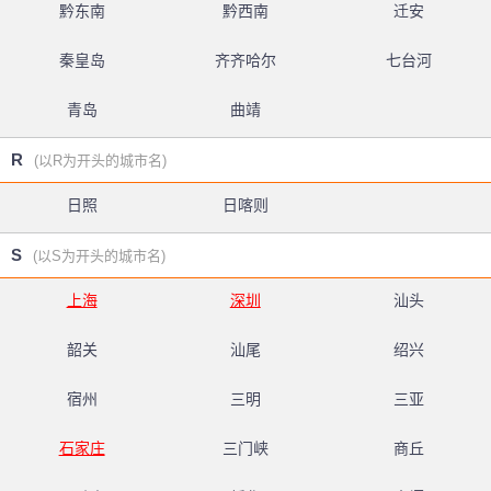
黔东南
黔西南
迁安
秦皇岛
齐齐哈尔
七台河
青岛
曲靖
R
(以R为开头的城市名)
日照
日喀则
S
(以S为开头的城市名)
上海
深圳
汕头
韶关
汕尾
绍兴
宿州
三明
三亚
石家庄
三门峡
商丘