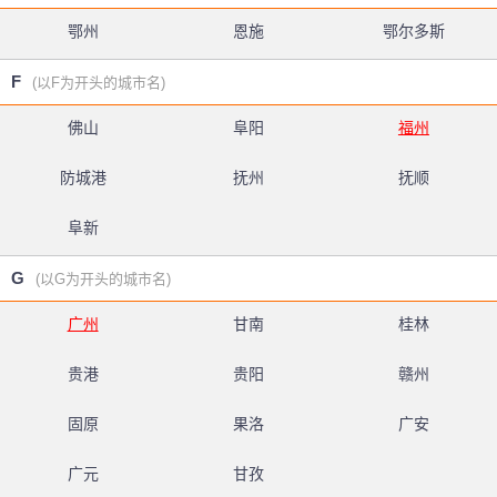
鄂州
恩施
鄂尔多斯
F
(以F为开头的城市名)
佛山
阜阳
福州
防城港
抚州
抚顺
阜新
G
(以G为开头的城市名)
广州
甘南
桂林
贵港
贵阳
赣州
固原
果洛
广安
广元
甘孜