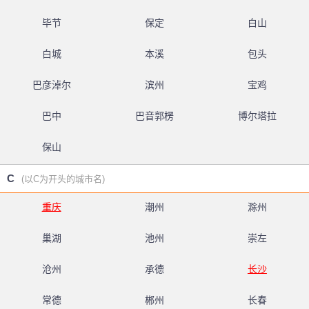
毕节
保定
白山
白城
本溪
包头
巴彦淖尔
滨州
宝鸡
巴中
巴音郭楞
博尔塔拉
保山
C
(以C为开头的城市名)
重庆
潮州
滁州
巢湖
池州
崇左
沧州
承德
长沙
常德
郴州
长春