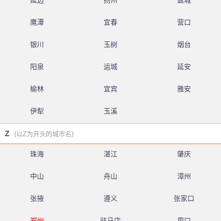
延边
扬州
盐城
鹰潭
宜春
营口
银川
玉树
烟台
阳泉
运城
延安
榆林
宜宾
雅安
伊犁
玉溪
Z
(以Z为开头的城市名)
珠海
湛江
肇庆
中山
舟山
漳州
张掖
遵义
张家口
郑州
驻马店
周口