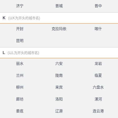
济宁
晋城
晋中
K
(以K为开头的城市名)
开封
克拉玛依
喀什
昆明
L
(以L为开头的城市名)
丽水
六安
龙岩
兰州
陇南
临夏
柳州
来宾
六盘水
廊坊
洛阳
漯河
娄底
辽源
连云港