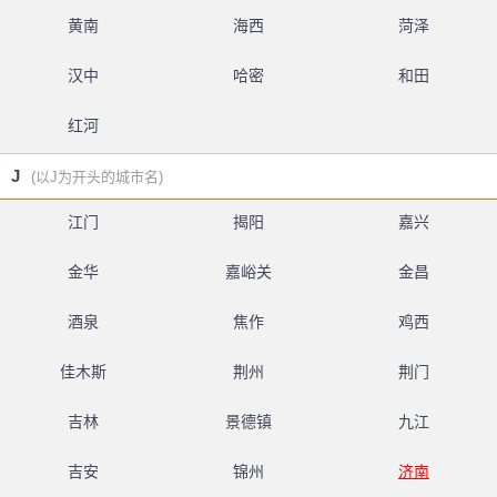
黄南
海西
菏泽
汉中
哈密
和田
红河
J
(以J为开头的城市名)
江门
揭阳
嘉兴
金华
嘉峪关
金昌
酒泉
焦作
鸡西
佳木斯
荆州
荆门
吉林
景德镇
九江
吉安
锦州
济南