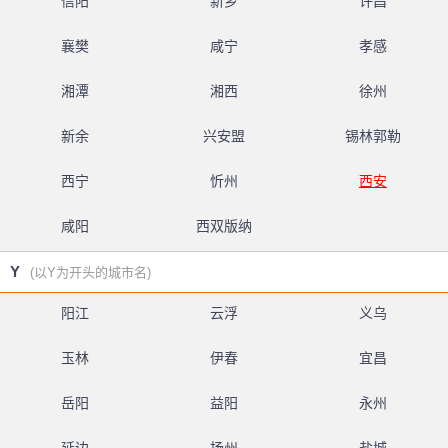
信阳
新乡
许昌
襄樊
咸宁
孝感
湘潭
湘西
徐州
新余
兴安盟
锡林郭勒
西宁
忻州
西安
咸阳
西双版纳
Y
(以Y为开头的城市名)
阳江
云浮
义乌
玉林
伊春
宜昌
岳阳
益阳
永州