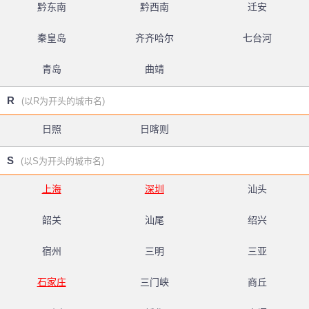
黔东南
黔西南
迁安
秦皇岛
齐齐哈尔
七台河
青岛
曲靖
R
(以R为开头的城市名)
日照
日喀则
S
(以S为开头的城市名)
上海
深圳
汕头
韶关
汕尾
绍兴
宿州
三明
三亚
石家庄
三门峡
商丘