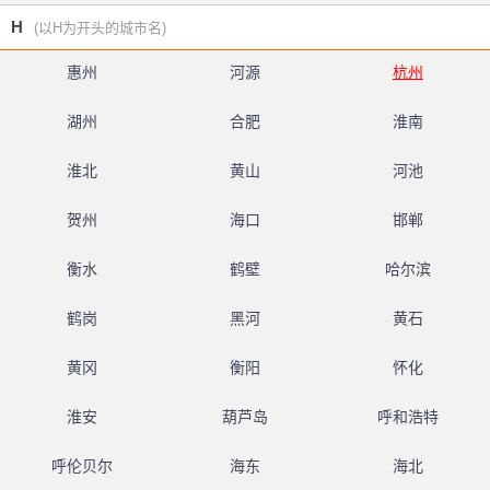
H
(以H为开头的城市名)
惠州
河源
杭州
湖州
合肥
淮南
淮北
黄山
河池
贺州
海口
邯郸
衡水
鹤壁
哈尔滨
鹤岗
黑河
黄石
黄冈
衡阳
怀化
淮安
葫芦岛
呼和浩特
呼伦贝尔
海东
海北