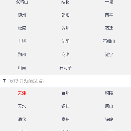
双鸭山
绥化
十堰
随州
邵阳
四平
松原
苏州
宿迁
上饶
沈阳
石嘴山
朔州
商洛
遂宁
山南
石河子
T
(以T为开头的城市名)
天津
台州
铜陵
天水
铜仁
唐山
通化
泰州
铁岭