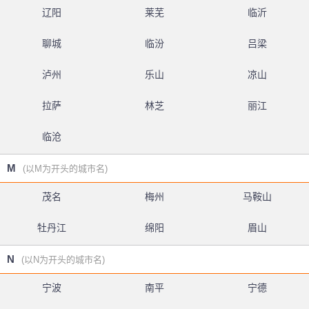
辽阳
莱芜
临沂
聊城
临汾
吕梁
泸州
乐山
凉山
拉萨
林芝
丽江
临沧
M
(以M为开头的城市名)
茂名
梅州
马鞍山
牡丹江
绵阳
眉山
N
(以N为开头的城市名)
宁波
南平
宁德