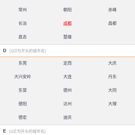
常州
朝阳
赤峰
长治
成都
昌都
昌吉
楚雄
D
(以D为开头的城市名)
东莞
定西
大庆
大兴安岭
大连
丹东
东营
德州
大同
德阳
达州
大理
德宏
迪庆
E
(以E为开头的城市名)