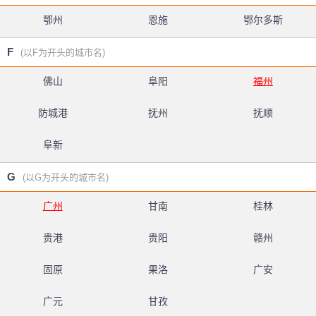
鄂州
恩施
鄂尔多斯
F
(以F为开头的城市名)
佛山
阜阳
福州
防城港
抚州
抚顺
阜新
G
(以G为开头的城市名)
广州
甘南
桂林
贵港
贵阳
赣州
固原
果洛
广安
广元
甘孜