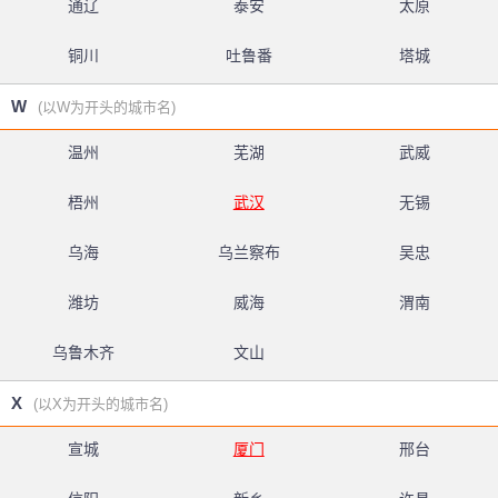
通辽
泰安
太原
铜川
吐鲁番
塔城
W
(以W为开头的城市名)
温州
芜湖
武威
梧州
武汉
无锡
乌海
乌兰察布
吴忠
潍坊
威海
渭南
乌鲁木齐
文山
X
(以X为开头的城市名)
宣城
厦门
邢台