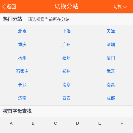
切换分站
返回
切换
热门分站
请选择您当前所在分站
北京
上海
天津
重庆
广州
深圳
杭州
福州
厦门
石家庄
郑州
武汉
长沙
南京
南昌
济南
西安
成都
按首字母查找
A
B
C
D
E
F