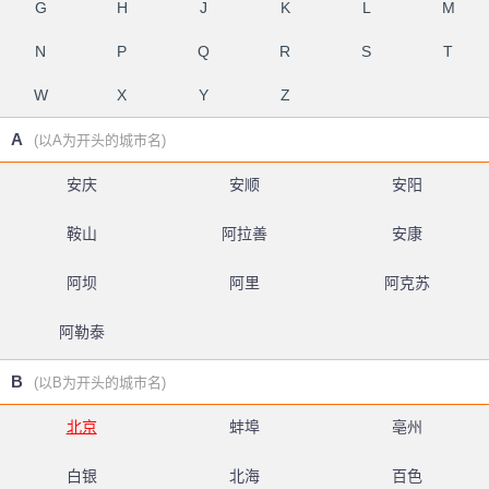
G
H
J
K
L
M
N
P
Q
R
S
T
W
X
Y
Z
A
(以A为开头的城市名)
安庆
安顺
安阳
鞍山
阿拉善
安康
阿坝
阿里
阿克苏
阿勒泰
B
(以B为开头的城市名)
北京
蚌埠
亳州
白银
北海
百色