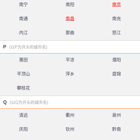
南宁
南阳
南京
南通
南昌
南充
内江
那曲
怒江
P
(以P为开头的城市名)
莆田
平凉
濮阳
平顶山
萍乡
盘锦
攀枝花
Q
(以Q为开头的城市名)
清远
衢州
泉州
庆阳
钦州
黔南