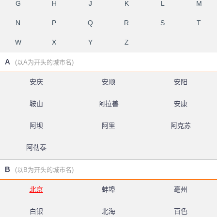
G
H
J
K
L
M
N
P
Q
R
S
T
W
X
Y
Z
A
(以A为开头的城市名)
安庆
安顺
安阳
鞍山
阿拉善
安康
阿坝
阿里
阿克苏
阿勒泰
B
(以B为开头的城市名)
北京
蚌埠
亳州
白银
北海
百色