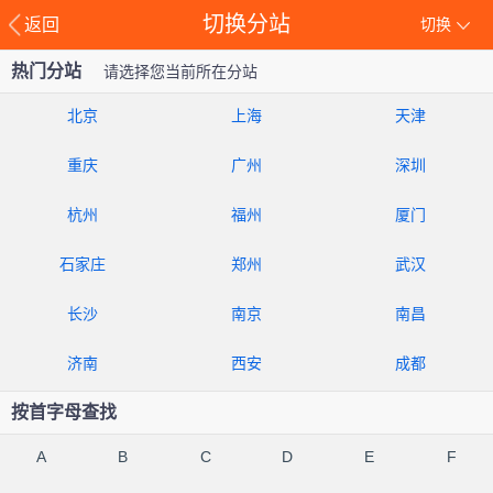
切换分站
返回
切换
热门分站
请选择您当前所在分站
北京
上海
天津
重庆
广州
深圳
杭州
福州
厦门
石家庄
郑州
武汉
长沙
南京
南昌
济南
西安
成都
按首字母查找
A
B
C
D
E
F