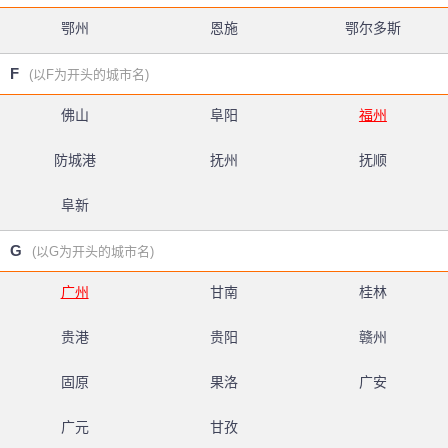
鄂州
恩施
鄂尔多斯
F
(以F为开头的城市名)
佛山
阜阳
福州
防城港
抚州
抚顺
阜新
G
(以G为开头的城市名)
广州
甘南
桂林
贵港
贵阳
赣州
固原
果洛
广安
广元
甘孜