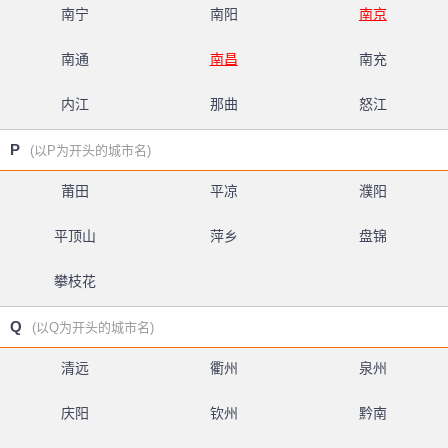
南宁
南阳
南京
南通
南昌
南充
内江
那曲
怒江
P
(以P为开头的城市名)
莆田
平凉
濮阳
平顶山
萍乡
盘锦
攀枝花
Q
(以Q为开头的城市名)
清远
衢州
泉州
庆阳
钦州
黔南