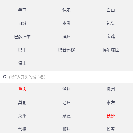
毕节
保定
白山
白城
本溪
包头
巴彦淖尔
滨州
宝鸡
巴中
巴音郭楞
博尔塔拉
保山
C
(以C为开头的城市名)
重庆
潮州
滁州
巢湖
池州
崇左
沧州
承德
长沙
常德
郴州
长春