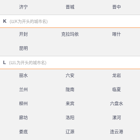
济宁
晋城
晋中
K
(以K为开头的城市名)
开封
克拉玛依
喀什
昆明
L
(以L为开头的城市名)
丽水
六安
龙岩
兰州
陇南
临夏
柳州
来宾
六盘水
廊坊
洛阳
漯河
娄底
辽源
连云港