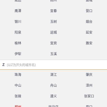
延边
扬州
盐城
鹰潭
宜春
营口
银川
玉树
烟台
阳泉
运城
延安
榆林
宜宾
雅安
伊犁
玉溪
Z
(以Z为开头的城市名)
珠海
湛江
肇庆
中山
舟山
漳州
张掖
遵义
张家口
郑州
驻马店
周口