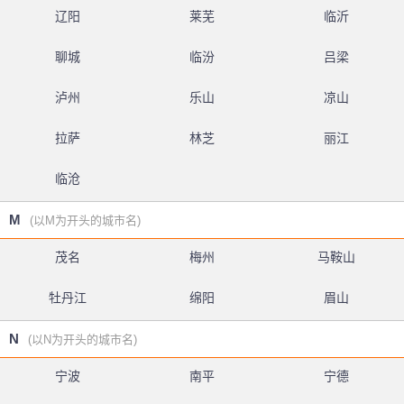
辽阳
莱芜
临沂
聊城
临汾
吕梁
泸州
乐山
凉山
拉萨
林芝
丽江
临沧
M
(以M为开头的城市名)
茂名
梅州
马鞍山
牡丹江
绵阳
眉山
N
(以N为开头的城市名)
宁波
南平
宁德