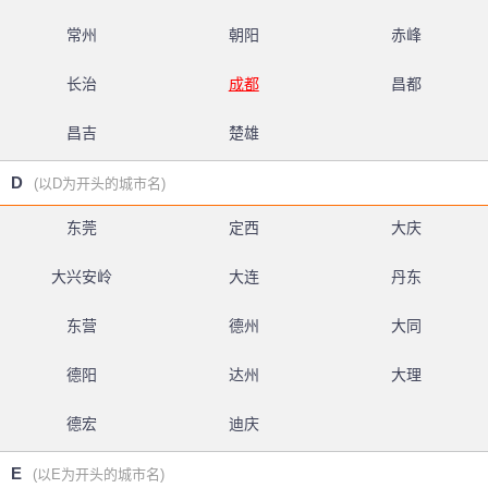
常州
朝阳
赤峰
长治
成都
昌都
昌吉
楚雄
D
(以D为开头的城市名)
东莞
定西
大庆
大兴安岭
大连
丹东
东营
德州
大同
德阳
达州
大理
德宏
迪庆
E
(以E为开头的城市名)