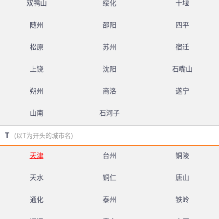
双鸭山
绥化
十堰
随州
邵阳
四平
松原
苏州
宿迁
上饶
沈阳
石嘴山
朔州
商洛
遂宁
山南
石河子
T
(以T为开头的城市名)
天津
台州
铜陵
天水
铜仁
唐山
通化
泰州
铁岭