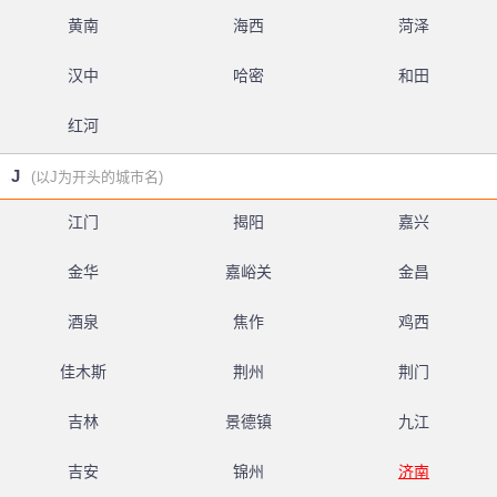
黄南
海西
菏泽
汉中
哈密
和田
红河
J
(以J为开头的城市名)
江门
揭阳
嘉兴
金华
嘉峪关
金昌
酒泉
焦作
鸡西
佳木斯
荆州
荆门
吉林
景德镇
九江
吉安
锦州
济南