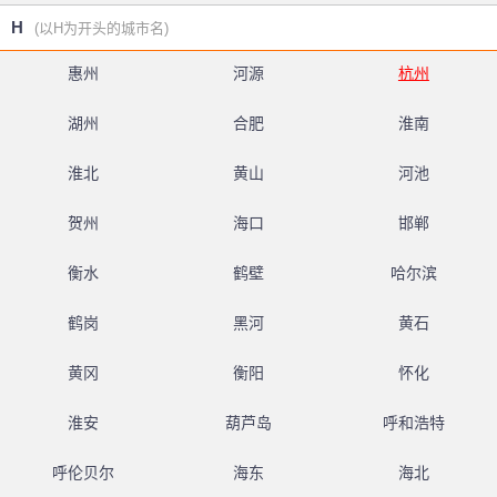
H
(以H为开头的城市名)
惠州
河源
杭州
湖州
合肥
淮南
淮北
黄山
河池
贺州
海口
邯郸
衡水
鹤壁
哈尔滨
鹤岗
黑河
黄石
黄冈
衡阳
怀化
淮安
葫芦岛
呼和浩特
呼伦贝尔
海东
海北