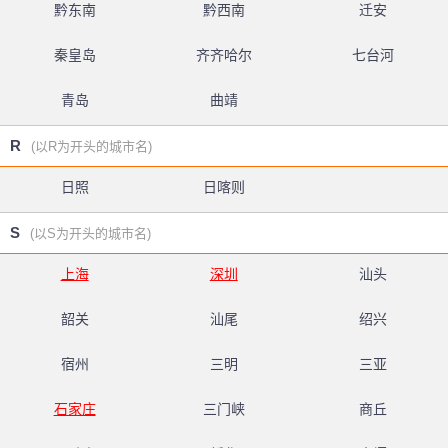
黔东南
黔西南
迁安
秦皇岛
齐齐哈尔
七台河
青岛
曲靖
R
(以R为开头的城市名)
日照
日喀则
S
(以S为开头的城市名)
上海
深圳
汕头
韶关
汕尾
绍兴
宿州
三明
三亚
石家庄
三门峡
商丘