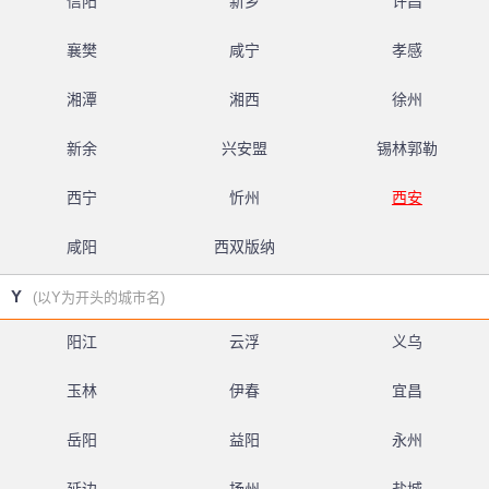
信阳
新乡
许昌
襄樊
咸宁
孝感
湘潭
湘西
徐州
新余
兴安盟
锡林郭勒
西宁
忻州
西安
咸阳
西双版纳
Y
(以Y为开头的城市名)
阳江
云浮
义乌
玉林
伊春
宜昌
岳阳
益阳
永州