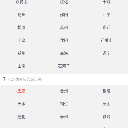
双鸭山
绥化
十堰
随州
邵阳
四平
松原
苏州
宿迁
上饶
沈阳
石嘴山
朔州
商洛
遂宁
山南
石河子
T
(以T为开头的城市名)
天津
台州
铜陵
天水
铜仁
唐山
通化
泰州
铁岭