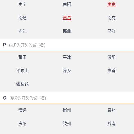
南宁
南阳
南京
南通
南昌
南充
内江
那曲
怒江
P
(以P为开头的城市名)
莆田
平凉
濮阳
平顶山
萍乡
盘锦
攀枝花
Q
(以Q为开头的城市名)
清远
衢州
泉州
庆阳
钦州
黔南