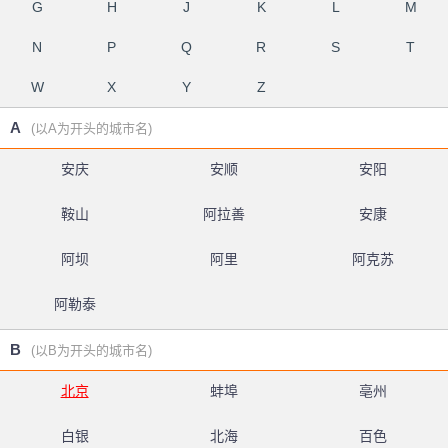
G
H
J
K
L
M
N
P
Q
R
S
T
W
X
Y
Z
A
(以A为开头的城市名)
安庆
安顺
安阳
鞍山
阿拉善
安康
阿坝
阿里
阿克苏
阿勒泰
B
(以B为开头的城市名)
北京
蚌埠
亳州
白银
北海
百色