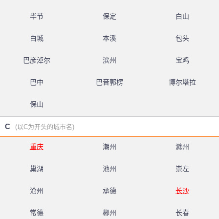
毕节
保定
白山
白城
本溪
包头
巴彦淖尔
滨州
宝鸡
巴中
巴音郭楞
博尔塔拉
保山
C
(以C为开头的城市名)
重庆
潮州
滁州
巢湖
池州
崇左
沧州
承德
长沙
常德
郴州
长春