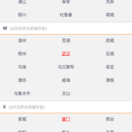
通辽
泰安
太原
铜川
吐鲁番
塔城
W
(以W为开头的城市名)
温州
芜湖
武威
梧州
武汉
无锡
乌海
乌兰察布
吴忠
潍坊
威海
渭南
乌鲁木齐
文山
X
(以X为开头的城市名)
宣城
厦门
邢台