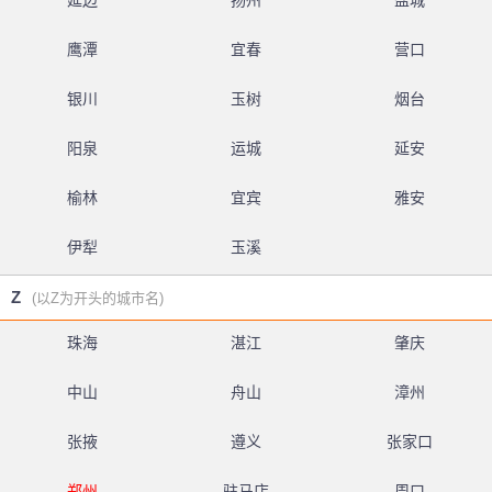
延边
扬州
盐城
鹰潭
宜春
营口
银川
玉树
烟台
阳泉
运城
延安
榆林
宜宾
雅安
伊犁
玉溪
Z
(以Z为开头的城市名)
珠海
湛江
肇庆
中山
舟山
漳州
张掖
遵义
张家口
郑州
驻马店
周口