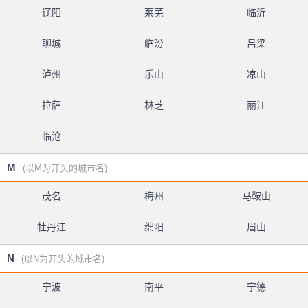
辽阳
莱芜
临沂
聊城
临汾
吕梁
泸州
乐山
凉山
拉萨
林芝
丽江
临沧
M
(以M为开头的城市名)
茂名
梅州
马鞍山
牡丹江
绵阳
眉山
N
(以N为开头的城市名)
宁波
南平
宁德