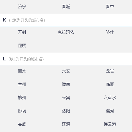
济宁
晋城
晋中
K
(以K为开头的城市名)
开封
克拉玛依
喀什
昆明
L
(以L为开头的城市名)
丽水
六安
龙岩
兰州
陇南
临夏
柳州
来宾
六盘水
廊坊
洛阳
漯河
娄底
辽源
连云港