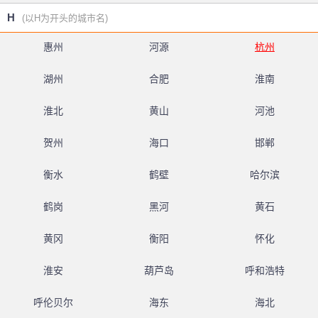
H
(以H为开头的城市名)
惠州
河源
杭州
湖州
合肥
淮南
淮北
黄山
河池
贺州
海口
邯郸
衡水
鹤壁
哈尔滨
鹤岗
黑河
黄石
黄冈
衡阳
怀化
淮安
葫芦岛
呼和浩特
呼伦贝尔
海东
海北