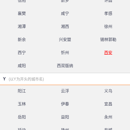
信阳
新乡
许昌
襄樊
咸宁
孝感
湘潭
湘西
徐州
新余
兴安盟
锡林郭勒
西宁
忻州
西安
咸阳
西双版纳
Y
(以Y为开头的城市名)
阳江
云浮
义乌
玉林
伊春
宜昌
岳阳
益阳
永州