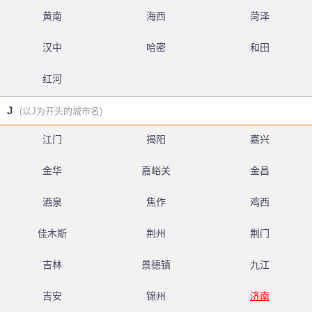
黄南
海西
菏泽
汉中
哈密
和田
红河
J
(以J为开头的城市名)
江门
揭阳
嘉兴
金华
嘉峪关
金昌
酒泉
焦作
鸡西
佳木斯
荆州
荆门
吉林
景德镇
九江
吉安
锦州
济南