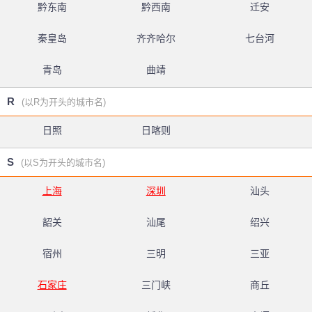
黔东南
黔西南
迁安
秦皇岛
齐齐哈尔
七台河
青岛
曲靖
R
(以R为开头的城市名)
日照
日喀则
S
(以S为开头的城市名)
上海
深圳
汕头
韶关
汕尾
绍兴
宿州
三明
三亚
石家庄
三门峡
商丘