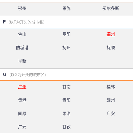
鄂州
恩施
鄂尔多斯
F
(以F为开头的城市名)
佛山
阜阳
福州
防城港
抚州
抚顺
阜新
G
(以G为开头的城市名)
广州
甘南
桂林
贵港
贵阳
赣州
固原
果洛
广安
广元
甘孜