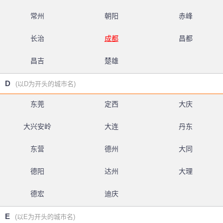
常州
朝阳
赤峰
长治
成都
昌都
昌吉
楚雄
D
(以D为开头的城市名)
东莞
定西
大庆
大兴安岭
大连
丹东
东营
德州
大同
德阳
达州
大理
德宏
迪庆
E
(以E为开头的城市名)