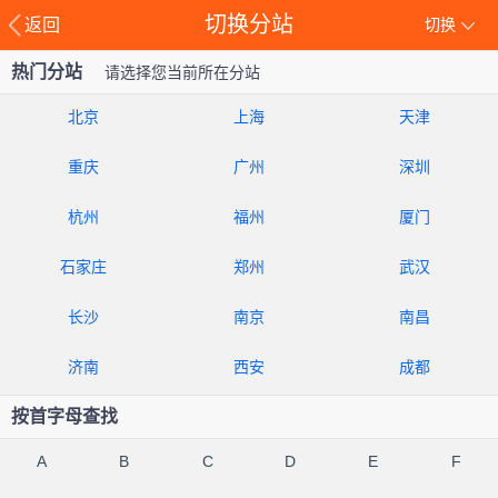
切换分站
返回
切换
热门分站
请选择您当前所在分站
北京
上海
天津
重庆
广州
深圳
杭州
福州
厦门
石家庄
郑州
武汉
长沙
南京
南昌
济南
西安
成都
按首字母查找
A
B
C
D
E
F