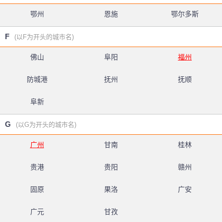
鄂州
恩施
鄂尔多斯
F
(以F为开头的城市名)
佛山
阜阳
福州
防城港
抚州
抚顺
阜新
G
(以G为开头的城市名)
广州
甘南
桂林
贵港
贵阳
赣州
固原
果洛
广安
广元
甘孜