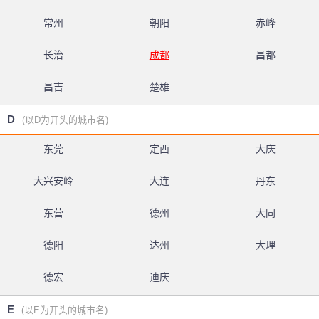
常州
朝阳
赤峰
长治
成都
昌都
昌吉
楚雄
D
(以D为开头的城市名)
东莞
定西
大庆
大兴安岭
大连
丹东
东营
德州
大同
德阳
达州
大理
德宏
迪庆
E
(以E为开头的城市名)