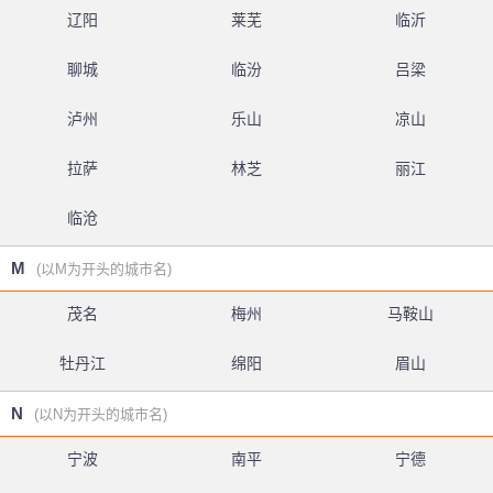
辽阳
莱芜
临沂
聊城
临汾
吕梁
泸州
乐山
凉山
拉萨
林芝
丽江
临沧
M
(以M为开头的城市名)
茂名
梅州
马鞍山
牡丹江
绵阳
眉山
N
(以N为开头的城市名)
宁波
南平
宁德