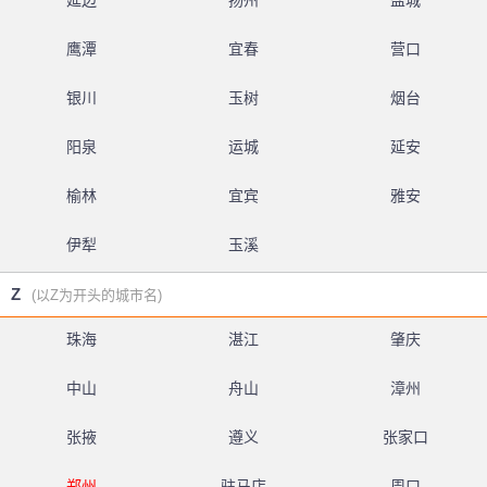
延边
扬州
盐城
鹰潭
宜春
营口
银川
玉树
烟台
阳泉
运城
延安
榆林
宜宾
雅安
伊犁
玉溪
Z
(以Z为开头的城市名)
珠海
湛江
肇庆
中山
舟山
漳州
张掖
遵义
张家口
郑州
驻马店
周口