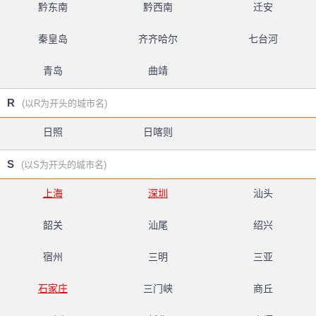
黔东南
黔西南
迁安
秦皇岛
齐齐哈尔
七台河
青岛
曲靖
R
(以R为开头的城市名)
日照
日喀则
S
(以S为开头的城市名)
上海
深圳
汕头
韶关
汕尾
绍兴
宿州
三明
三亚
石家庄
三门峡
商丘