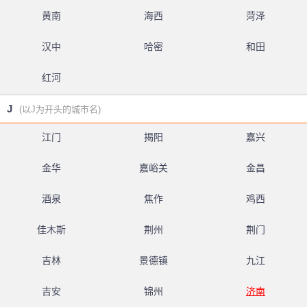
黄南
海西
菏泽
汉中
哈密
和田
红河
J
(以J为开头的城市名)
江门
揭阳
嘉兴
金华
嘉峪关
金昌
酒泉
焦作
鸡西
佳木斯
荆州
荆门
吉林
景德镇
九江
吉安
锦州
济南