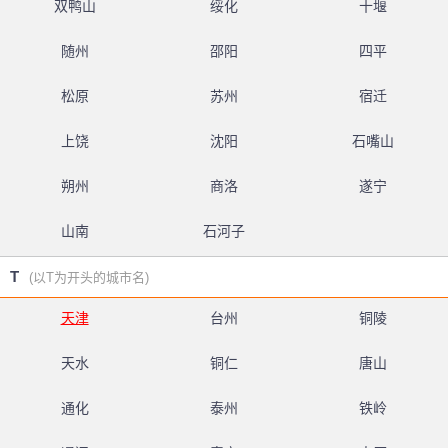
双鸭山
绥化
十堰
随州
邵阳
四平
松原
苏州
宿迁
上饶
沈阳
石嘴山
朔州
商洛
遂宁
山南
石河子
T
(以T为开头的城市名)
天津
台州
铜陵
天水
铜仁
唐山
通化
泰州
铁岭