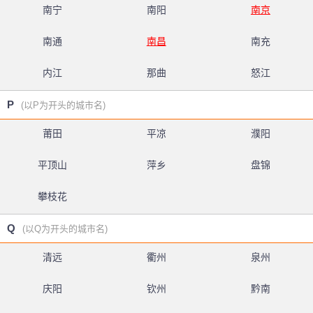
南宁
南阳
南京
南通
南昌
南充
内江
那曲
怒江
P
(以P为开头的城市名)
莆田
平凉
濮阳
平顶山
萍乡
盘锦
攀枝花
Q
(以Q为开头的城市名)
清远
衢州
泉州
庆阳
钦州
黔南