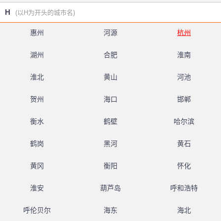
H
(以H为开头的城市名)
惠州
河源
杭州
湖州
合肥
淮南
淮北
黄山
河池
贺州
海口
邯郸
衡水
鹤壁
哈尔滨
鹤岗
黑河
黄石
黄冈
衡阳
怀化
淮安
葫芦岛
呼和浩特
呼伦贝尔
海东
海北