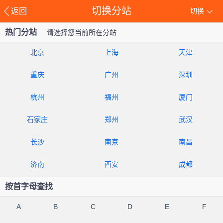
切换分站
返回
切换
热门分站
请选择您当前所在分站
北京
上海
天津
重庆
广州
深圳
杭州
福州
厦门
石家庄
郑州
武汉
长沙
南京
南昌
济南
西安
成都
按首字母查找
A
B
C
D
E
F