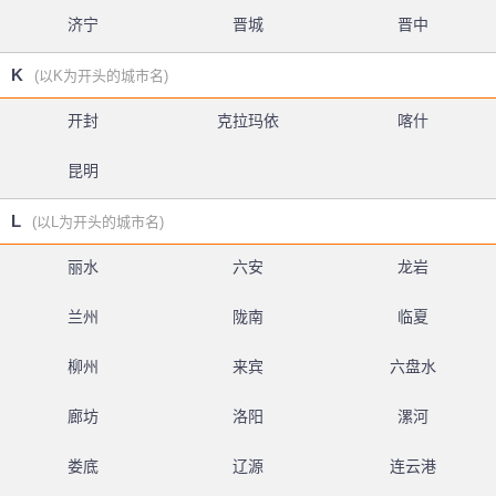
济宁
晋城
晋中
K
(以K为开头的城市名)
开封
克拉玛依
喀什
昆明
L
(以L为开头的城市名)
丽水
六安
龙岩
兰州
陇南
临夏
柳州
来宾
六盘水
廊坊
洛阳
漯河
娄底
辽源
连云港