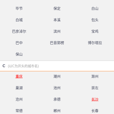
毕节
保定
白山
白城
本溪
包头
巴彦淖尔
滨州
宝鸡
巴中
巴音郭楞
博尔塔拉
保山
C
(以C为开头的城市名)
重庆
潮州
滁州
巢湖
池州
崇左
沧州
承德
长沙
常德
郴州
长春