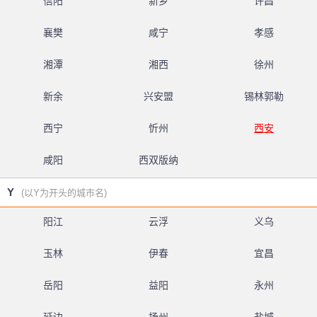
信阳
新乡
许昌
襄樊
咸宁
孝感
湘潭
湘西
徐州
新余
兴安盟
锡林郭勒
西宁
忻州
西安
咸阳
西双版纳
Y
(以Y为开头的城市名)
阳江
云浮
义乌
玉林
伊春
宜昌
岳阳
益阳
永州