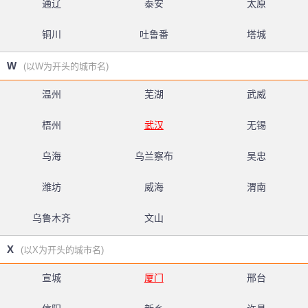
通辽
泰安
太原
铜川
吐鲁番
塔城
W
(以W为开头的城市名)
温州
芜湖
武威
梧州
武汉
无锡
乌海
乌兰察布
吴忠
潍坊
威海
渭南
乌鲁木齐
文山
X
(以X为开头的城市名)
宣城
厦门
邢台