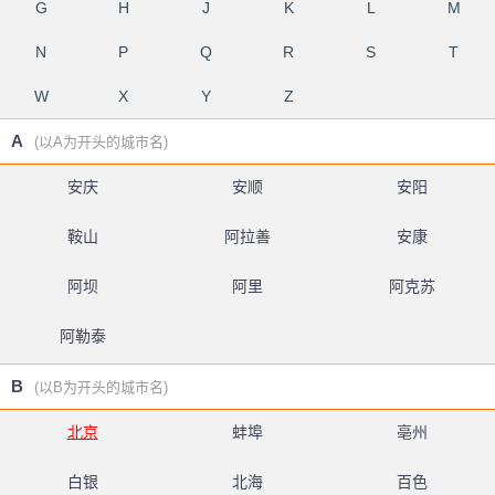
G
H
J
K
L
M
N
P
Q
R
S
T
W
X
Y
Z
A
(以A为开头的城市名)
安庆
安顺
安阳
鞍山
阿拉善
安康
阿坝
阿里
阿克苏
阿勒泰
B
(以B为开头的城市名)
北京
蚌埠
亳州
白银
北海
百色