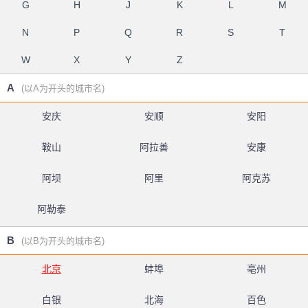
G
H
J
K
L
M
N
P
Q
R
S
T
W
X
Y
Z
A
(以A为开头的城市名)
安庆
安顺
安阳
鞍山
阿拉善
安康
阿坝
阿里
阿克苏
阿勒泰
B
(以B为开头的城市名)
北京
蚌埠
亳州
白银
北海
百色