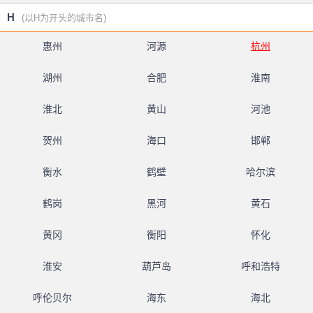
H
(以H为开头的城市名)
惠州
河源
杭州
湖州
合肥
淮南
淮北
黄山
河池
贺州
海口
邯郸
衡水
鹤壁
哈尔滨
鹤岗
黑河
黄石
黄冈
衡阳
怀化
淮安
葫芦岛
呼和浩特
呼伦贝尔
海东
海北