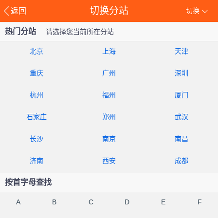
切换分站
返回
切换
热门分站
请选择您当前所在分站
北京
上海
天津
重庆
广州
深圳
杭州
福州
厦门
石家庄
郑州
武汉
长沙
南京
南昌
济南
西安
成都
按首字母查找
A
B
C
D
E
F