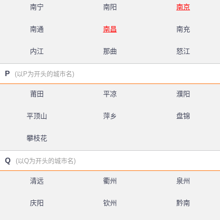
南宁
南阳
南京
南通
南昌
南充
内江
那曲
怒江
P
(以P为开头的城市名)
莆田
平凉
濮阳
平顶山
萍乡
盘锦
攀枝花
Q
(以Q为开头的城市名)
清远
衢州
泉州
庆阳
钦州
黔南