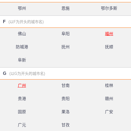
鄂州
恩施
鄂尔多斯
F
(以F为开头的城市名)
佛山
阜阳
福州
防城港
抚州
抚顺
阜新
G
(以G为开头的城市名)
广州
甘南
桂林
贵港
贵阳
赣州
固原
果洛
广安
广元
甘孜