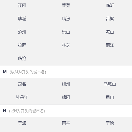
辽阳
莱芜
临沂
聊城
临汾
吕梁
泸州
乐山
凉山
拉萨
林芝
丽江
临沧
M
(以M为开头的城市名)
茂名
梅州
马鞍山
牡丹江
绵阳
眉山
N
(以N为开头的城市名)
宁波
南平
宁德