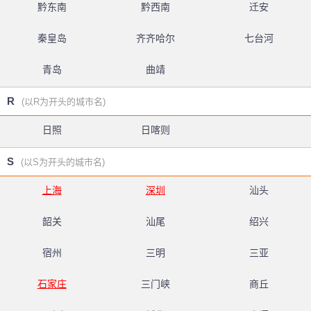
黔东南
黔西南
迁安
秦皇岛
齐齐哈尔
七台河
青岛
曲靖
R
(以R为开头的城市名)
日照
日喀则
S
(以S为开头的城市名)
上海
深圳
汕头
韶关
汕尾
绍兴
宿州
三明
三亚
石家庄
三门峡
商丘