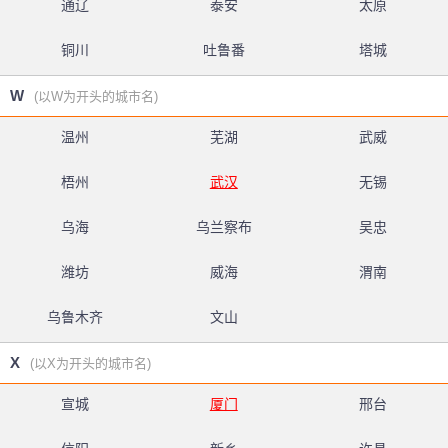
通辽
泰安
太原
铜川
吐鲁番
塔城
W
(以W为开头的城市名)
温州
芜湖
武威
梧州
武汉
无锡
乌海
乌兰察布
吴忠
潍坊
威海
渭南
乌鲁木齐
文山
X
(以X为开头的城市名)
宣城
厦门
邢台