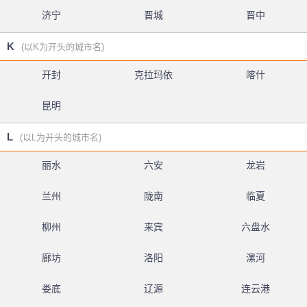
济宁
晋城
晋中
K
(以K为开头的城市名)
开封
克拉玛依
喀什
昆明
L
(以L为开头的城市名)
丽水
六安
龙岩
兰州
陇南
临夏
柳州
来宾
六盘水
廊坊
洛阳
漯河
娄底
辽源
连云港