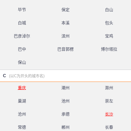
毕节
保定
白山
白城
本溪
包头
巴彦淖尔
滨州
宝鸡
巴中
巴音郭楞
博尔塔拉
保山
C
(以C为开头的城市名)
重庆
潮州
滁州
巢湖
池州
崇左
沧州
承德
长沙
常德
郴州
长春