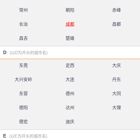
常州
朝阳
赤峰
长治
成都
昌都
昌吉
楚雄
D
(以D为开头的城市名)
东莞
定西
大庆
大兴安岭
大连
丹东
东营
德州
大同
德阳
达州
大理
德宏
迪庆
E
(以E为开头的城市名)