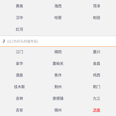
黄南
海西
菏泽
汉中
哈密
和田
红河
J
(以J为开头的城市名)
江门
揭阳
嘉兴
金华
嘉峪关
金昌
酒泉
焦作
鸡西
佳木斯
荆州
荆门
吉林
景德镇
九江
吉安
锦州
济南