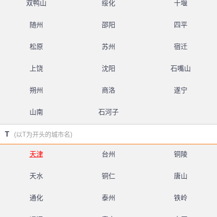
双鸭山
绥化
十堰
随州
邵阳
四平
松原
苏州
宿迁
上饶
沈阳
石嘴山
朔州
商洛
遂宁
山南
石河子
T
(以T为开头的城市名)
天津
台州
铜陵
天水
铜仁
唐山
通化
泰州
铁岭