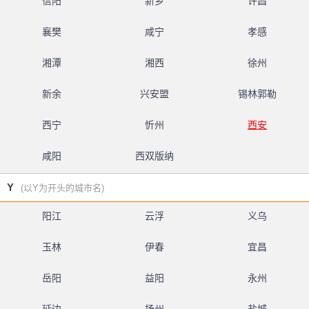
信阳
新乡
许昌
襄樊
咸宁
孝感
湘潭
湘西
徐州
新余
兴安盟
锡林郭勒
西宁
忻州
西安
咸阳
西双版纳
Y
(以Y为开头的城市名)
阳江
云浮
义乌
玉林
伊春
宜昌
岳阳
益阳
永州