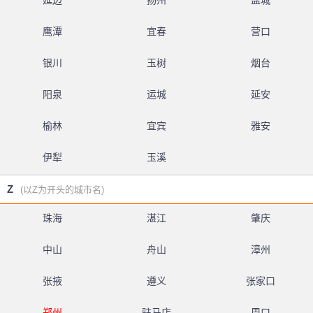
延边
扬州
盐城
鹰潭
宜春
营口
银川
玉树
烟台
阳泉
运城
延安
榆林
宜宾
雅安
伊犁
玉溪
Z
(以Z为开头的城市名)
珠海
湛江
肇庆
中山
舟山
漳州
张掖
遵义
张家口
郑州
驻马店
周口