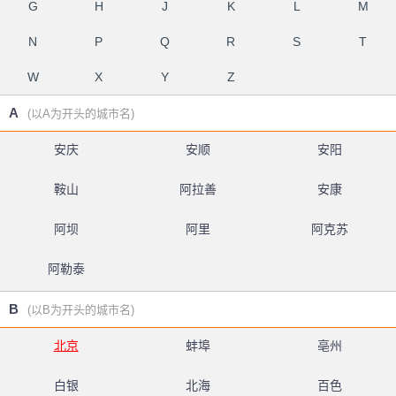
G
H
J
K
L
M
N
P
Q
R
S
T
W
X
Y
Z
A
(以A为开头的城市名)
安庆
安顺
安阳
鞍山
阿拉善
安康
阿坝
阿里
阿克苏
阿勒泰
B
(以B为开头的城市名)
北京
蚌埠
亳州
白银
北海
百色