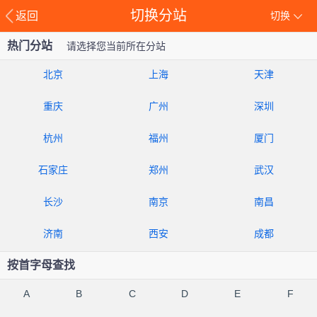
切换分站
返回
切换
热门分站
请选择您当前所在分站
北京
上海
天津
重庆
广州
深圳
杭州
福州
厦门
石家庄
郑州
武汉
长沙
南京
南昌
济南
西安
成都
按首字母查找
A
B
C
D
E
F