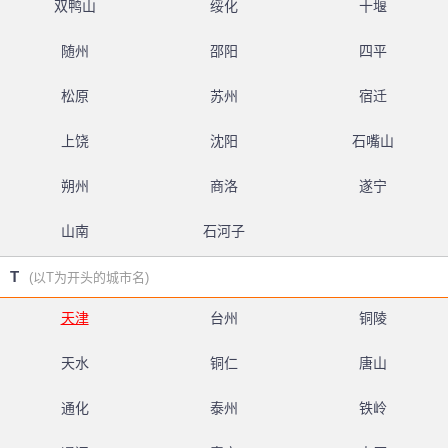
双鸭山
绥化
十堰
随州
邵阳
四平
松原
苏州
宿迁
上饶
沈阳
石嘴山
朔州
商洛
遂宁
山南
石河子
T
(以T为开头的城市名)
天津
台州
铜陵
天水
铜仁
唐山
通化
泰州
铁岭