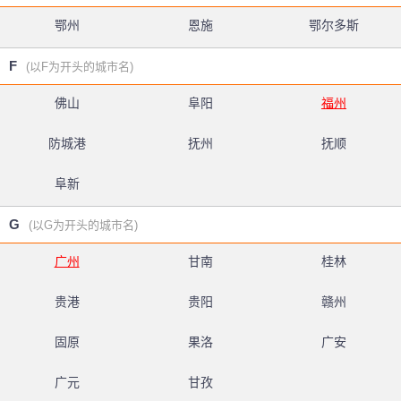
鄂州
恩施
鄂尔多斯
F
(以F为开头的城市名)
佛山
阜阳
福州
防城港
抚州
抚顺
阜新
G
(以G为开头的城市名)
广州
甘南
桂林
贵港
贵阳
赣州
固原
果洛
广安
广元
甘孜