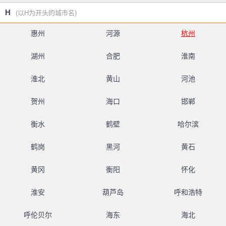
H
(以H为开头的城市名)
惠州
河源
杭州
湖州
合肥
淮南
淮北
黄山
河池
贺州
海口
邯郸
衡水
鹤壁
哈尔滨
鹤岗
黑河
黄石
黄冈
衡阳
怀化
淮安
葫芦岛
呼和浩特
呼伦贝尔
海东
海北