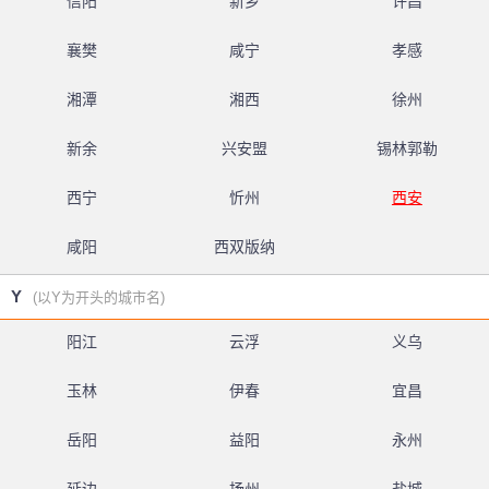
信阳
新乡
许昌
襄樊
咸宁
孝感
湘潭
湘西
徐州
新余
兴安盟
锡林郭勒
西宁
忻州
西安
咸阳
西双版纳
Y
(以Y为开头的城市名)
阳江
云浮
义乌
玉林
伊春
宜昌
岳阳
益阳
永州