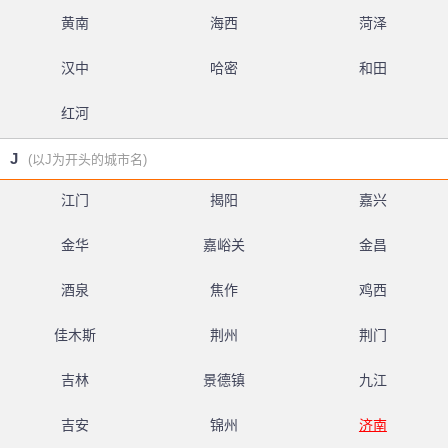
黄南
海西
菏泽
汉中
哈密
和田
红河
J
(以J为开头的城市名)
江门
揭阳
嘉兴
金华
嘉峪关
金昌
酒泉
焦作
鸡西
佳木斯
荆州
荆门
吉林
景德镇
九江
吉安
锦州
济南