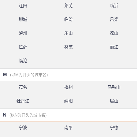
辽阳
莱芜
临沂
聊城
临汾
吕梁
泸州
乐山
凉山
拉萨
林芝
丽江
临沧
M
(以M为开头的城市名)
茂名
梅州
马鞍山
牡丹江
绵阳
眉山
N
(以N为开头的城市名)
宁波
南平
宁德