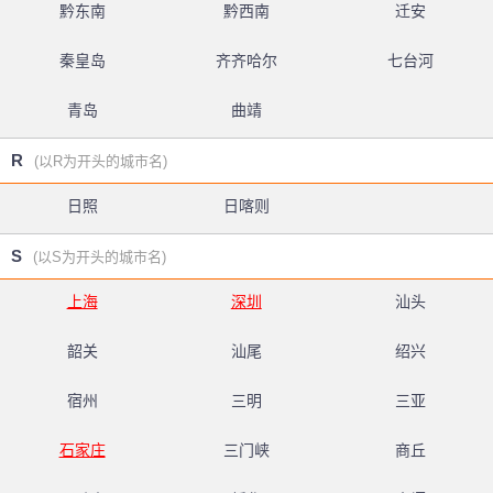
黔东南
黔西南
迁安
秦皇岛
齐齐哈尔
七台河
青岛
曲靖
R
(以R为开头的城市名)
日照
日喀则
S
(以S为开头的城市名)
上海
深圳
汕头
韶关
汕尾
绍兴
宿州
三明
三亚
石家庄
三门峡
商丘