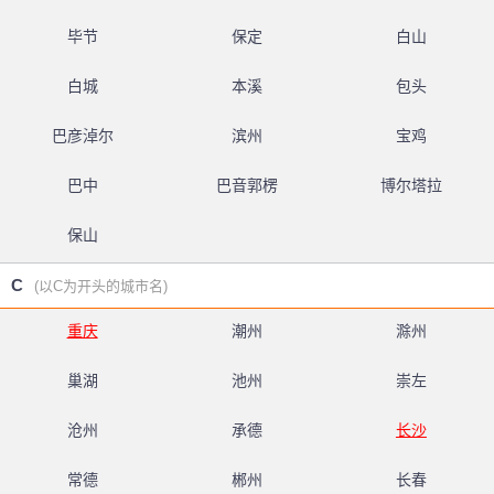
毕节
保定
白山
白城
本溪
包头
巴彦淖尔
滨州
宝鸡
巴中
巴音郭楞
博尔塔拉
保山
C
(以C为开头的城市名)
重庆
潮州
滁州
巢湖
池州
崇左
沧州
承德
长沙
常德
郴州
长春