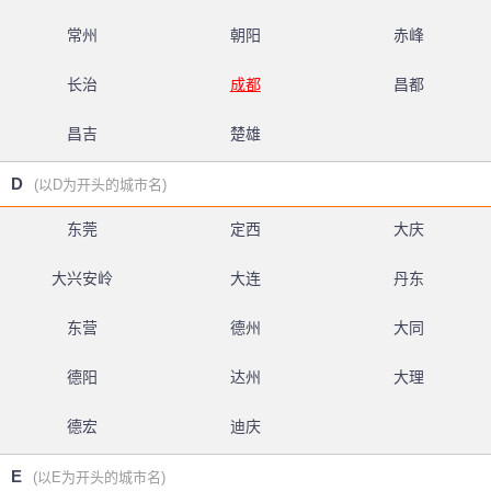
常州
朝阳
赤峰
长治
成都
昌都
昌吉
楚雄
D
(以D为开头的城市名)
东莞
定西
大庆
大兴安岭
大连
丹东
东营
德州
大同
德阳
达州
大理
德宏
迪庆
E
(以E为开头的城市名)