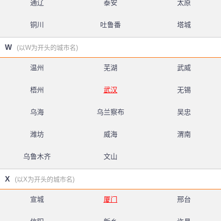
通辽
泰安
太原
铜川
吐鲁番
塔城
W
(以W为开头的城市名)
温州
芜湖
武威
梧州
武汉
无锡
乌海
乌兰察布
吴忠
潍坊
威海
渭南
乌鲁木齐
文山
X
(以X为开头的城市名)
宣城
厦门
邢台