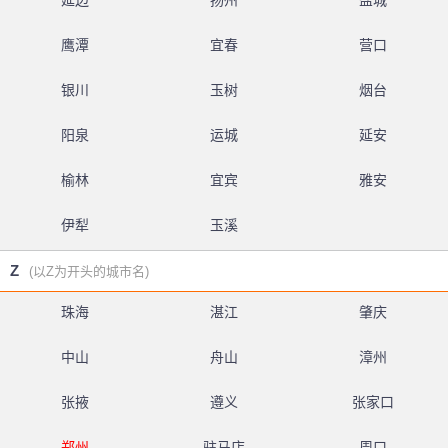
延边
扬州
盐城
鹰潭
宜春
营口
银川
玉树
烟台
阳泉
运城
延安
榆林
宜宾
雅安
伊犁
玉溪
Z
(以Z为开头的城市名)
珠海
湛江
肇庆
中山
舟山
漳州
张掖
遵义
张家口
郑州
驻马店
周口