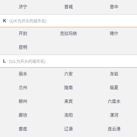
济宁
晋城
晋中
K
(以K为开头的城市名)
开封
克拉玛依
喀什
昆明
L
(以L为开头的城市名)
丽水
六安
龙岩
兰州
陇南
临夏
柳州
来宾
六盘水
廊坊
洛阳
漯河
娄底
辽源
连云港