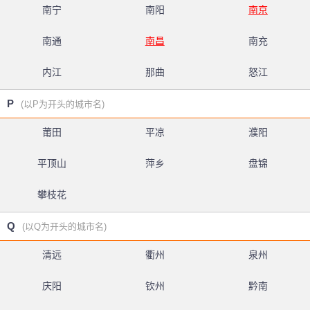
南宁
南阳
南京
南通
南昌
南充
内江
那曲
怒江
P
(以P为开头的城市名)
莆田
平凉
濮阳
平顶山
萍乡
盘锦
攀枝花
Q
(以Q为开头的城市名)
清远
衢州
泉州
庆阳
钦州
黔南