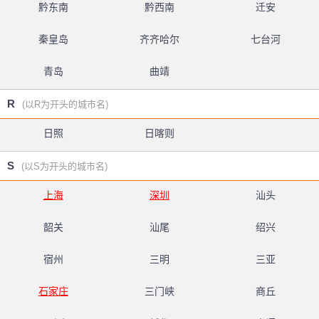
黔东南
黔西南
迁安
秦皇岛
齐齐哈尔
七台河
青岛
曲靖
R
(以R为开头的城市名)
日照
日喀则
S
(以S为开头的城市名)
上海
深圳
汕头
韶关
汕尾
绍兴
宿州
三明
三亚
石家庄
三门峡
商丘