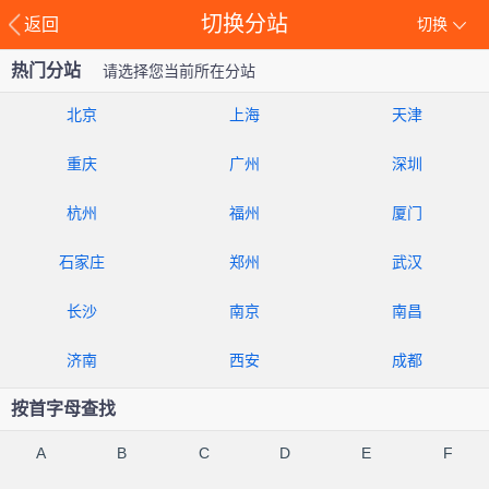
切换分站
返回
切换
热门分站
请选择您当前所在分站
北京
上海
天津
重庆
广州
深圳
杭州
福州
厦门
石家庄
郑州
武汉
长沙
南京
南昌
济南
西安
成都
按首字母查找
A
B
C
D
E
F