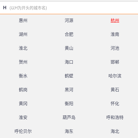
H
(以H为开头的城市名)
惠州
河源
杭州
湖州
合肥
淮南
淮北
黄山
河池
贺州
海口
邯郸
衡水
鹤壁
哈尔滨
鹤岗
黑河
黄石
黄冈
衡阳
怀化
淮安
葫芦岛
呼和浩特
呼伦贝尔
海东
海北