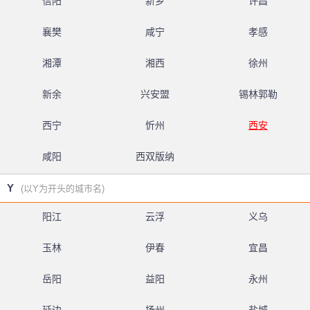
信阳
新乡
许昌
襄樊
咸宁
孝感
湘潭
湘西
徐州
新余
兴安盟
锡林郭勒
西宁
忻州
西安
咸阳
西双版纳
Y
(以Y为开头的城市名)
阳江
云浮
义乌
玉林
伊春
宜昌
岳阳
益阳
永州