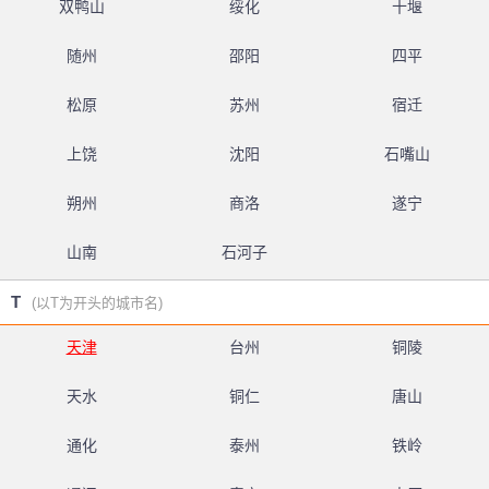
双鸭山
绥化
十堰
随州
邵阳
四平
松原
苏州
宿迁
上饶
沈阳
石嘴山
朔州
商洛
遂宁
山南
石河子
T
(以T为开头的城市名)
天津
台州
铜陵
天水
铜仁
唐山
通化
泰州
铁岭