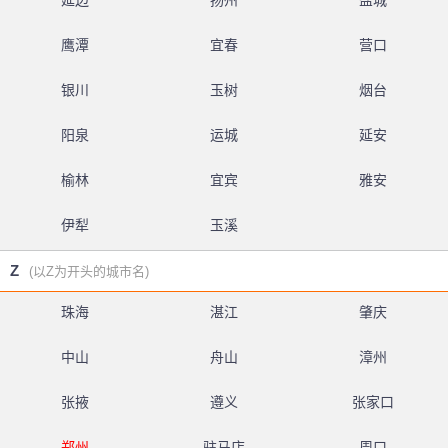
延边
扬州
盐城
鹰潭
宜春
营口
银川
玉树
烟台
阳泉
运城
延安
榆林
宜宾
雅安
伊犁
玉溪
Z
(以Z为开头的城市名)
珠海
湛江
肇庆
中山
舟山
漳州
张掖
遵义
张家口
郑州
驻马店
周口