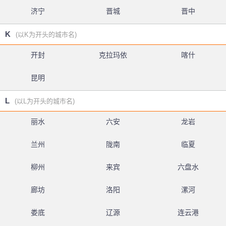
济宁
晋城
晋中
K
(以K为开头的城市名)
开封
克拉玛依
喀什
昆明
L
(以L为开头的城市名)
丽水
六安
龙岩
兰州
陇南
临夏
柳州
来宾
六盘水
廊坊
洛阳
漯河
娄底
辽源
连云港