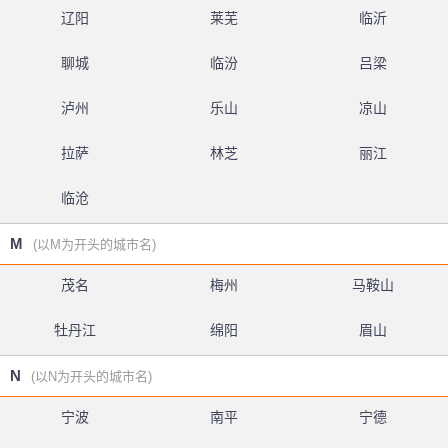
辽阳
莱芜
临沂
聊城
临汾
吕梁
泸州
乐山
凉山
拉萨
林芝
丽江
临沧
M
(以M为开头的城市名)
茂名
梅州
马鞍山
牡丹江
绵阳
眉山
N
(以N为开头的城市名)
宁波
南平
宁德