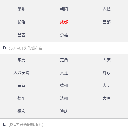
常州
朝阳
赤峰
长治
成都
昌都
昌吉
楚雄
D
(以D为开头的城市名)
东莞
定西
大庆
大兴安岭
大连
丹东
东营
德州
大同
德阳
达州
大理
德宏
迪庆
E
(以E为开头的城市名)