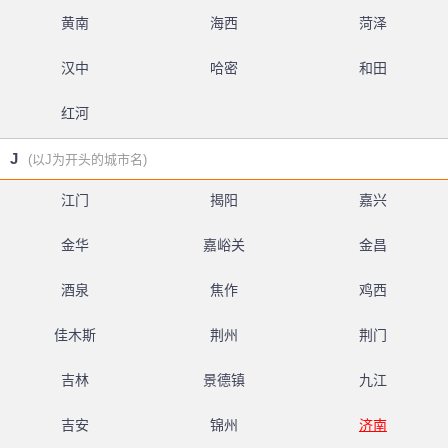
黄南
海西
菏泽
汉中
哈密
和田
红河
J
(以J为开头的城市名)
江门
揭阳
嘉兴
金华
嘉峪关
金昌
酒泉
焦作
鸡西
佳木斯
荆州
荆门
吉林
景德镇
九江
吉安
锦州
济南