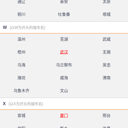
通辽
泰安
太原
铜川
吐鲁番
塔城
W
(以W为开头的城市名)
温州
芜湖
武威
梧州
武汉
无锡
乌海
乌兰察布
吴忠
潍坊
威海
渭南
乌鲁木齐
文山
X
(以X为开头的城市名)
宣城
厦门
邢台