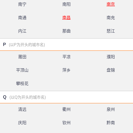
南宁
南阳
南京
南通
南昌
南充
内江
那曲
怒江
P
(以P为开头的城市名)
莆田
平凉
濮阳
平顶山
萍乡
盘锦
攀枝花
Q
(以Q为开头的城市名)
清远
衢州
泉州
庆阳
钦州
黔南