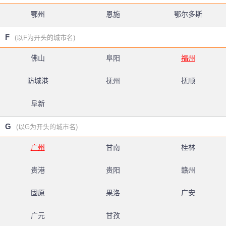
鄂州
恩施
鄂尔多斯
F
(以F为开头的城市名)
佛山
阜阳
福州
防城港
抚州
抚顺
阜新
G
(以G为开头的城市名)
广州
甘南
桂林
贵港
贵阳
赣州
固原
果洛
广安
广元
甘孜