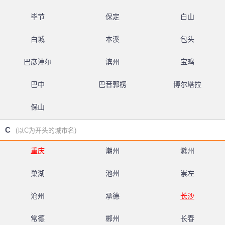
毕节
保定
白山
白城
本溪
包头
巴彦淖尔
滨州
宝鸡
巴中
巴音郭楞
博尔塔拉
保山
C
(以C为开头的城市名)
重庆
潮州
滁州
巢湖
池州
崇左
沧州
承德
长沙
常德
郴州
长春