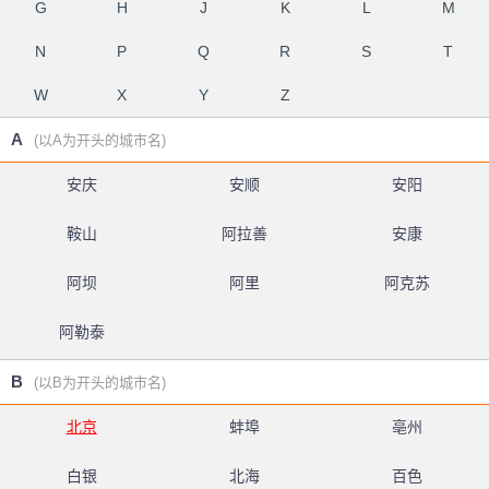
G
H
J
K
L
M
N
P
Q
R
S
T
W
X
Y
Z
A
(以A为开头的城市名)
安庆
安顺
安阳
鞍山
阿拉善
安康
阿坝
阿里
阿克苏
阿勒泰
B
(以B为开头的城市名)
北京
蚌埠
亳州
白银
北海
百色