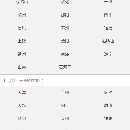
双鸭山
绥化
十堰
随州
邵阳
四平
松原
苏州
宿迁
上饶
沈阳
石嘴山
朔州
商洛
遂宁
山南
石河子
T
(以T为开头的城市名)
天津
台州
铜陵
天水
铜仁
唐山
通化
泰州
铁岭