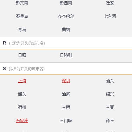
黔东南
黔西南
迁安
秦皇岛
齐齐哈尔
七台河
青岛
曲靖
R
(以R为开头的城市名)
日照
日喀则
S
(以S为开头的城市名)
上海
深圳
汕头
韶关
汕尾
绍兴
宿州
三明
三亚
石家庄
三门峡
商丘