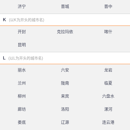
济宁
晋城
晋中
K
(以K为开头的城市名)
开封
克拉玛依
喀什
昆明
L
(以L为开头的城市名)
丽水
六安
龙岩
兰州
陇南
临夏
柳州
来宾
六盘水
廊坊
洛阳
漯河
娄底
辽源
连云港