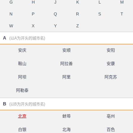
G
H
J
K
L
M
N
P
Q
R
S
T
W
X
Y
Z
A
(以A为开头的城市名)
安庆
安顺
安阳
鞍山
阿拉善
安康
阿坝
阿里
阿克苏
阿勒泰
B
(以B为开头的城市名)
北京
蚌埠
亳州
白银
北海
百色