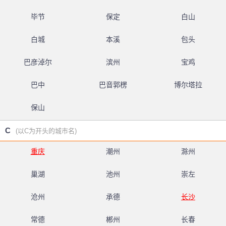
毕节
保定
白山
白城
本溪
包头
巴彦淖尔
滨州
宝鸡
巴中
巴音郭楞
博尔塔拉
保山
C
(以C为开头的城市名)
重庆
潮州
滁州
巢湖
池州
崇左
沧州
承德
长沙
常德
郴州
长春