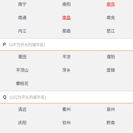
南宁
南阳
南京
南通
南昌
南充
内江
那曲
怒江
P
(以P为开头的城市名)
莆田
平凉
濮阳
平顶山
萍乡
盘锦
攀枝花
Q
(以Q为开头的城市名)
清远
衢州
泉州
庆阳
钦州
黔南