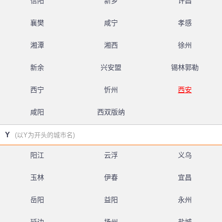
信阳
新乡
许昌
襄樊
咸宁
孝感
湘潭
湘西
徐州
新余
兴安盟
锡林郭勒
西宁
忻州
西安
咸阳
西双版纳
Y
(以Y为开头的城市名)
阳江
云浮
义乌
玉林
伊春
宜昌
岳阳
益阳
永州