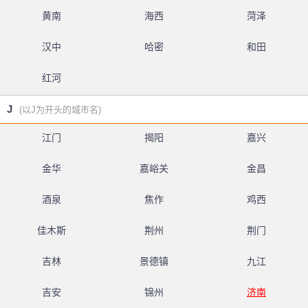
黄南
海西
菏泽
汉中
哈密
和田
红河
J
(以J为开头的城市名)
江门
揭阳
嘉兴
金华
嘉峪关
金昌
酒泉
焦作
鸡西
佳木斯
荆州
荆门
吉林
景德镇
九江
吉安
锦州
济南