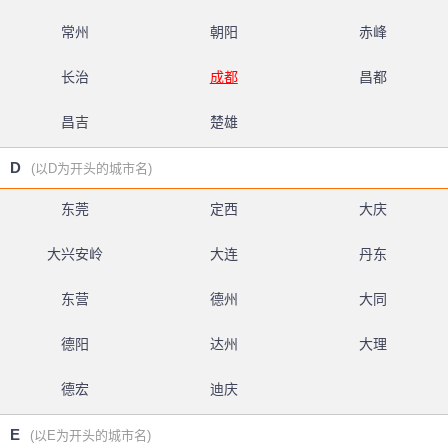
常州
朝阳
赤峰
长治
成都
昌都
昌吉
楚雄
D
(以D为开头的城市名)
东莞
定西
大庆
大兴安岭
大连
丹东
东营
德州
大同
德阳
达州
大理
德宏
迪庆
E
(以E为开头的城市名)