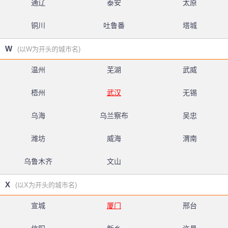
通辽
泰安
太原
铜川
吐鲁番
塔城
W
(以W为开头的城市名)
温州
芜湖
武威
梧州
武汉
无锡
乌海
乌兰察布
吴忠
潍坊
威海
渭南
乌鲁木齐
文山
X
(以X为开头的城市名)
宣城
厦门
邢台