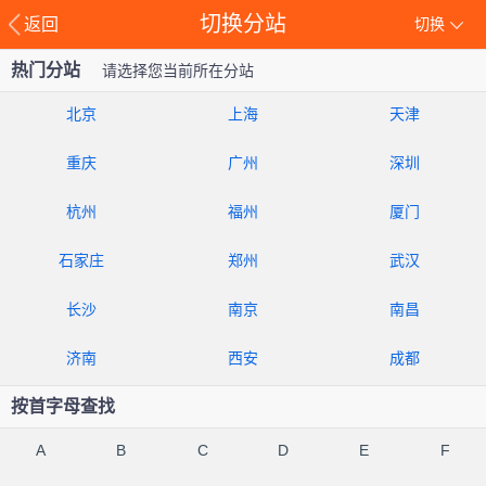
切换分站
返回
切换
热门分站
请选择您当前所在分站
北京
上海
天津
重庆
广州
深圳
杭州
福州
厦门
石家庄
郑州
武汉
长沙
南京
南昌
济南
西安
成都
按首字母查找
A
B
C
D
E
F