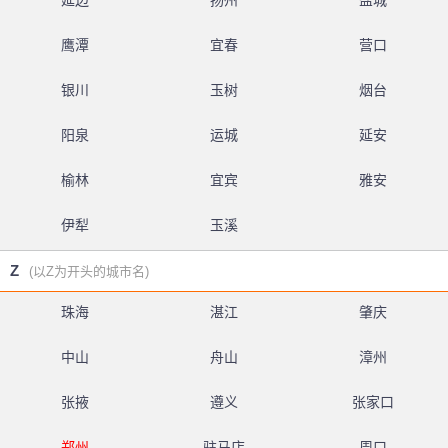
延边
扬州
盐城
鹰潭
宜春
营口
银川
玉树
烟台
阳泉
运城
延安
榆林
宜宾
雅安
伊犁
玉溪
Z
(以Z为开头的城市名)
珠海
湛江
肇庆
中山
舟山
漳州
张掖
遵义
张家口
郑州
驻马店
周口