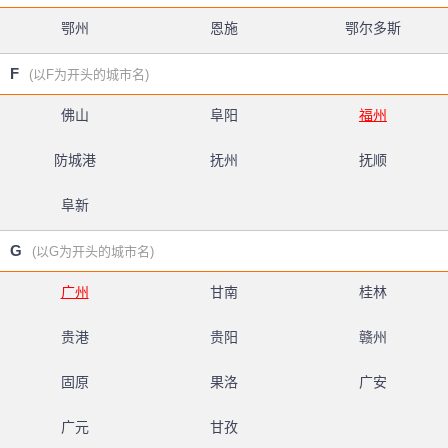
鄂州
恩施
鄂尔多斯
F
(以F为开头的城市名)
佛山
阜阳
福州
防城港
抚州
抚顺
阜新
G
(以G为开头的城市名)
广州
甘南
桂林
贵港
贵阳
赣州
固原
果洛
广安
广元
甘孜