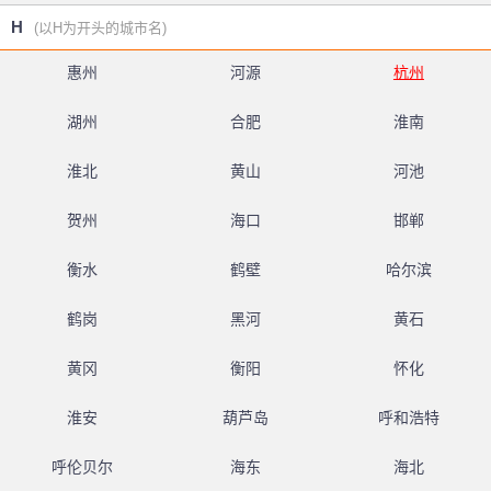
H
(以H为开头的城市名)
惠州
河源
杭州
湖州
合肥
淮南
淮北
黄山
河池
贺州
海口
邯郸
衡水
鹤壁
哈尔滨
鹤岗
黑河
黄石
黄冈
衡阳
怀化
淮安
葫芦岛
呼和浩特
呼伦贝尔
海东
海北