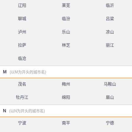
辽阳
莱芜
临沂
聊城
临汾
吕梁
泸州
乐山
凉山
拉萨
林芝
丽江
临沧
M
(以M为开头的城市名)
茂名
梅州
马鞍山
牡丹江
绵阳
眉山
N
(以N为开头的城市名)
宁波
南平
宁德