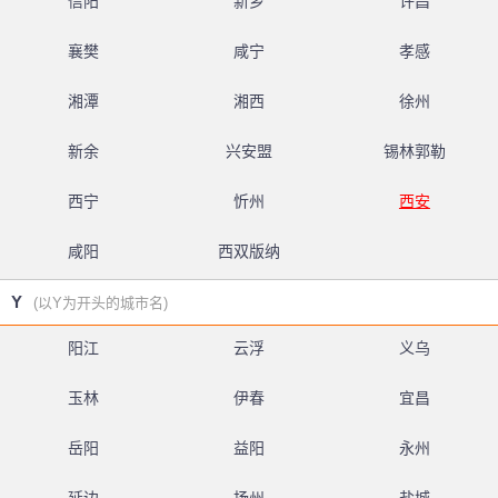
信阳
新乡
许昌
襄樊
咸宁
孝感
湘潭
湘西
徐州
新余
兴安盟
锡林郭勒
西宁
忻州
西安
咸阳
西双版纳
Y
(以Y为开头的城市名)
阳江
云浮
义乌
玉林
伊春
宜昌
岳阳
益阳
永州