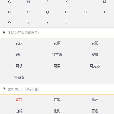
G
H
J
K
L
M
N
P
Q
R
S
T
W
X
Y
Z
A
(以A为开头的城市名)
安庆
安顺
安阳
鞍山
阿拉善
安康
阿坝
阿里
阿克苏
阿勒泰
B
(以B为开头的城市名)
北京
蚌埠
亳州
白银
北海
百色