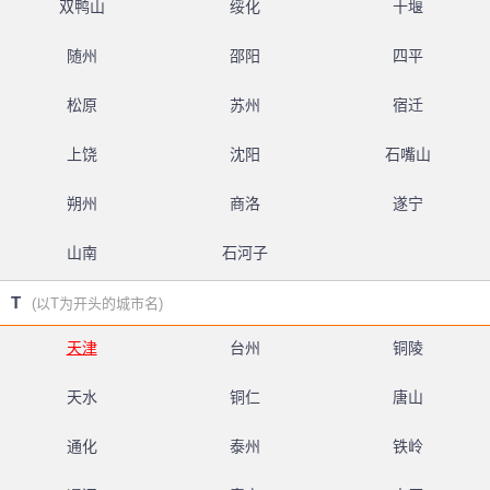
双鸭山
绥化
十堰
随州
邵阳
四平
松原
苏州
宿迁
上饶
沈阳
石嘴山
朔州
商洛
遂宁
山南
石河子
T
(以T为开头的城市名)
天津
台州
铜陵
天水
铜仁
唐山
通化
泰州
铁岭