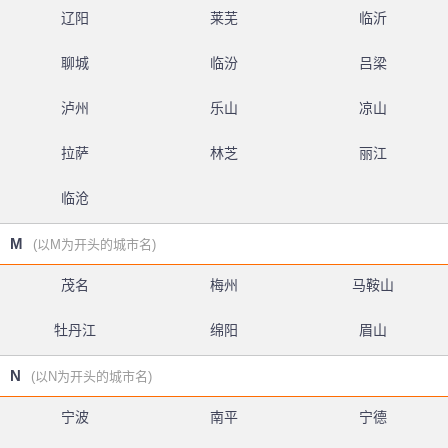
辽阳
莱芜
临沂
聊城
临汾
吕梁
泸州
乐山
凉山
拉萨
林芝
丽江
临沧
M
(以M为开头的城市名)
茂名
梅州
马鞍山
牡丹江
绵阳
眉山
N
(以N为开头的城市名)
宁波
南平
宁德