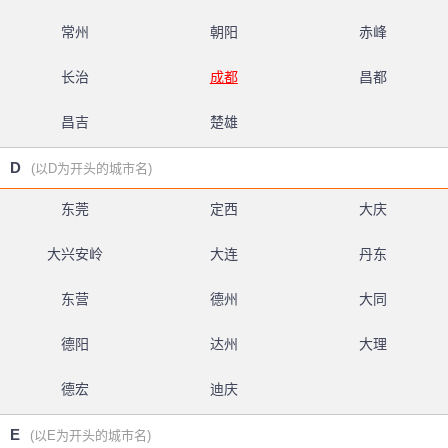
常州
朝阳
赤峰
长治
成都
昌都
昌吉
楚雄
D
(以D为开头的城市名)
东莞
定西
大庆
大兴安岭
大连
丹东
东营
德州
大同
德阳
达州
大理
德宏
迪庆
E
(以E为开头的城市名)