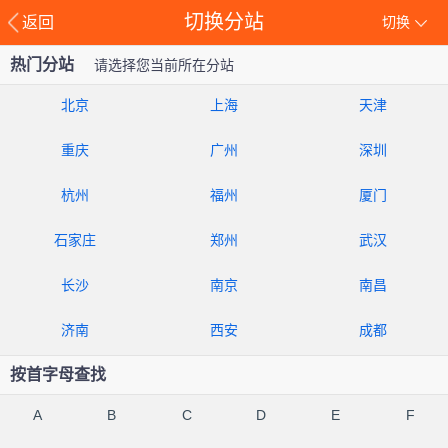
切换分站
返回
切换
热门分站
请选择您当前所在分站
北京
上海
天津
重庆
广州
深圳
杭州
福州
厦门
石家庄
郑州
武汉
长沙
南京
南昌
济南
西安
成都
按首字母查找
A
B
C
D
E
F