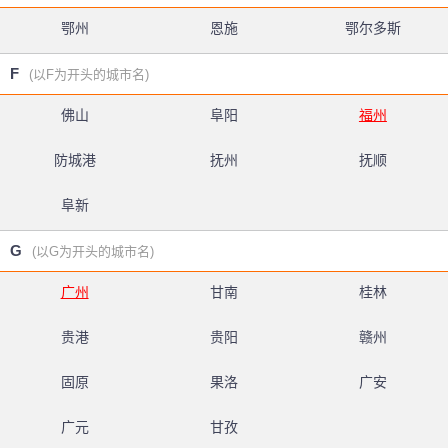
鄂州
恩施
鄂尔多斯
F
(以F为开头的城市名)
佛山
阜阳
福州
防城港
抚州
抚顺
阜新
G
(以G为开头的城市名)
广州
甘南
桂林
贵港
贵阳
赣州
固原
果洛
广安
广元
甘孜