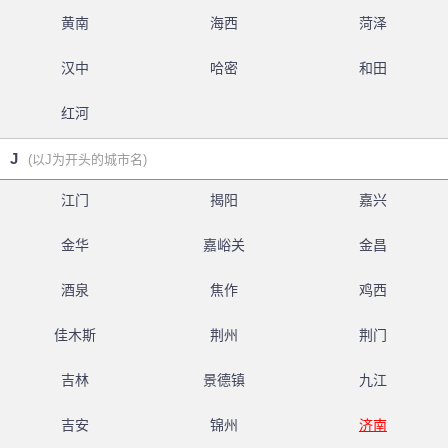
黄南
海西
菏泽
汉中
哈密
和田
红河
J
(以J为开头的城市名)
江门
揭阳
嘉兴
金华
嘉峪关
金昌
酒泉
焦作
鸡西
佳木斯
荆州
荆门
吉林
景德镇
九江
吉安
锦州
济南