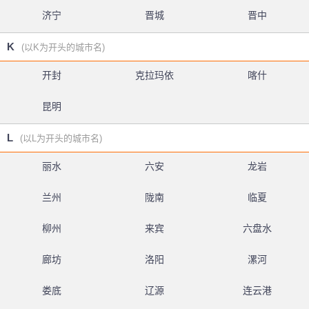
济宁
晋城
晋中
K
(以K为开头的城市名)
开封
克拉玛依
喀什
昆明
L
(以L为开头的城市名)
丽水
六安
龙岩
兰州
陇南
临夏
柳州
来宾
六盘水
廊坊
洛阳
漯河
娄底
辽源
连云港