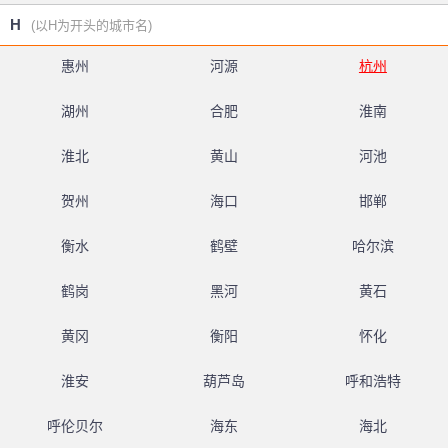
H
(以H为开头的城市名)
惠州
河源
杭州
湖州
合肥
淮南
淮北
黄山
河池
贺州
海口
邯郸
衡水
鹤壁
哈尔滨
鹤岗
黑河
黄石
黄冈
衡阳
怀化
淮安
葫芦岛
呼和浩特
呼伦贝尔
海东
海北