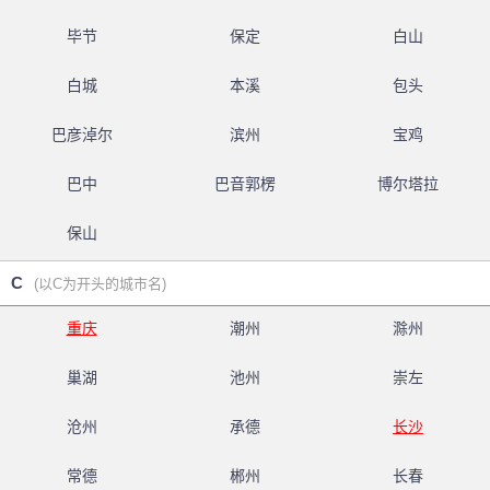
毕节
保定
白山
白城
本溪
包头
巴彦淖尔
滨州
宝鸡
巴中
巴音郭楞
博尔塔拉
保山
C
(以C为开头的城市名)
重庆
潮州
滁州
巢湖
池州
崇左
沧州
承德
长沙
常德
郴州
长春