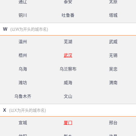
通辽
泰安
太原
铜川
吐鲁番
塔城
W
(以W为开头的城市名)
温州
芜湖
武威
梧州
武汉
无锡
乌海
乌兰察布
吴忠
潍坊
威海
渭南
乌鲁木齐
文山
X
(以X为开头的城市名)
宣城
厦门
邢台