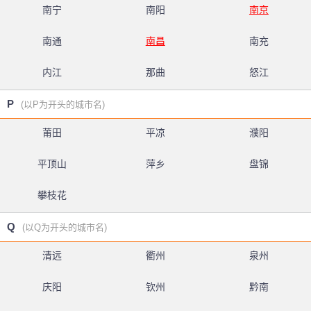
南宁
南阳
南京
南通
南昌
南充
内江
那曲
怒江
P
(以P为开头的城市名)
莆田
平凉
濮阳
平顶山
萍乡
盘锦
攀枝花
Q
(以Q为开头的城市名)
清远
衢州
泉州
庆阳
钦州
黔南