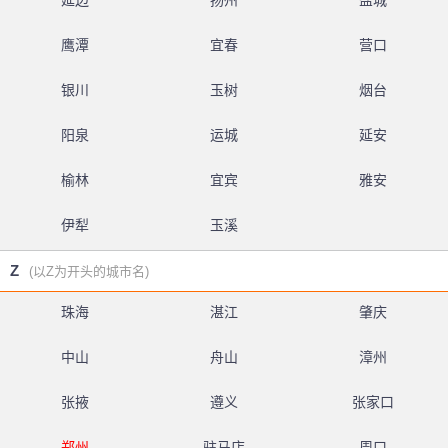
延边
扬州
盐城
鹰潭
宜春
营口
银川
玉树
烟台
阳泉
运城
延安
榆林
宜宾
雅安
伊犁
玉溪
Z
(以Z为开头的城市名)
珠海
湛江
肇庆
中山
舟山
漳州
张掖
遵义
张家口
郑州
驻马店
周口