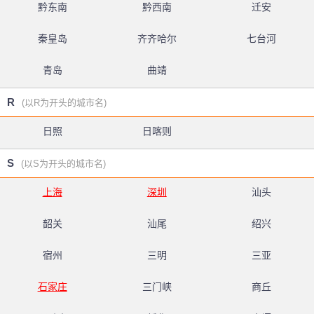
黔东南
黔西南
迁安
秦皇岛
齐齐哈尔
七台河
青岛
曲靖
R
(以R为开头的城市名)
日照
日喀则
S
(以S为开头的城市名)
上海
深圳
汕头
韶关
汕尾
绍兴
宿州
三明
三亚
石家庄
三门峡
商丘