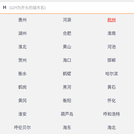
H
(以H为开头的城市名)
惠州
河源
杭州
湖州
合肥
淮南
淮北
黄山
河池
贺州
海口
邯郸
衡水
鹤壁
哈尔滨
鹤岗
黑河
黄石
黄冈
衡阳
怀化
淮安
葫芦岛
呼和浩特
呼伦贝尔
海东
海北