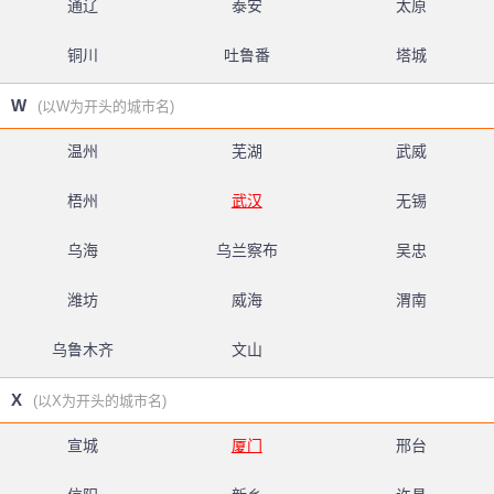
通辽
泰安
太原
铜川
吐鲁番
塔城
W
(以W为开头的城市名)
温州
芜湖
武威
梧州
武汉
无锡
乌海
乌兰察布
吴忠
潍坊
威海
渭南
乌鲁木齐
文山
X
(以X为开头的城市名)
宣城
厦门
邢台