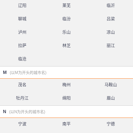
辽阳
莱芜
临沂
聊城
临汾
吕梁
泸州
乐山
凉山
拉萨
林芝
丽江
临沧
M
(以M为开头的城市名)
茂名
梅州
马鞍山
牡丹江
绵阳
眉山
N
(以N为开头的城市名)
宁波
南平
宁德