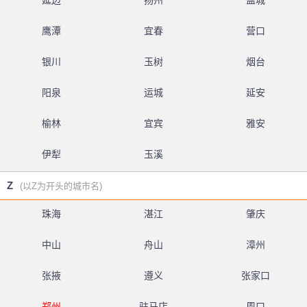
延边
扬州
盐城
鹰潭
宜春
营口
银川
玉树
烟台
阳泉
运城
延安
榆林
宜宾
雅安
伊犁
玉溪
Z
(以Z为开头的城市名)
珠海
湛江
肇庆
中山
舟山
漳州
张掖
遵义
张家口
郑州
驻马店
周口