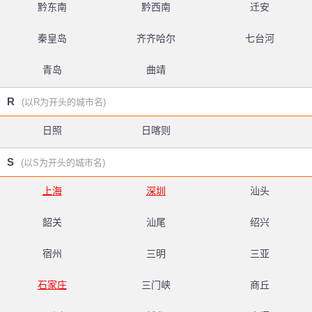
黔东南
黔西南
迁安
秦皇岛
齐齐哈尔
七台河
青岛
曲靖
R
(以R为开头的城市名)
日照
日喀则
S
(以S为开头的城市名)
上海
深圳
汕头
韶关
汕尾
绍兴
宿州
三明
三亚
石家庄
三门峡
商丘