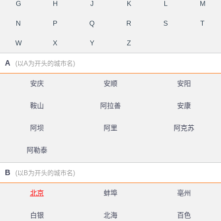
G
H
J
K
L
M
N
P
Q
R
S
T
W
X
Y
Z
A
(以A为开头的城市名)
安庆
安顺
安阳
鞍山
阿拉善
安康
阿坝
阿里
阿克苏
阿勒泰
B
(以B为开头的城市名)
北京
蚌埠
亳州
白银
北海
百色