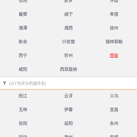
信阳
新乡
许昌
襄樊
咸宁
孝感
湘潭
湘西
徐州
新余
兴安盟
锡林郭勒
西宁
忻州
西安
咸阳
西双版纳
Y
(以Y为开头的城市名)
阳江
云浮
义乌
玉林
伊春
宜昌
岳阳
益阳
永州