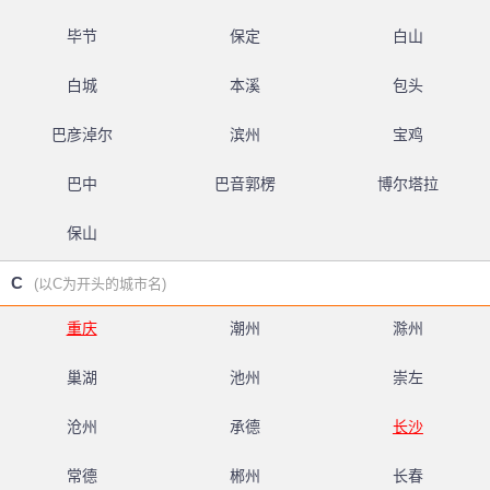
毕节
保定
白山
白城
本溪
包头
巴彦淖尔
滨州
宝鸡
巴中
巴音郭楞
博尔塔拉
保山
C
(以C为开头的城市名)
重庆
潮州
滁州
巢湖
池州
崇左
沧州
承德
长沙
常德
郴州
长春