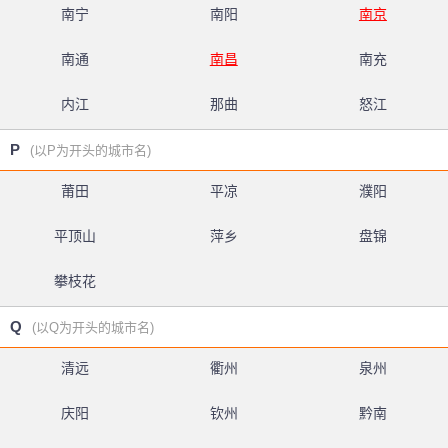
南宁
南阳
南京
南通
南昌
南充
内江
那曲
怒江
P
(以P为开头的城市名)
莆田
平凉
濮阳
平顶山
萍乡
盘锦
攀枝花
Q
(以Q为开头的城市名)
清远
衢州
泉州
庆阳
钦州
黔南