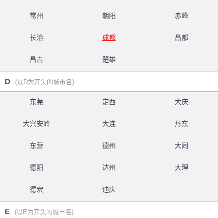
常州
朝阳
赤峰
长治
成都
昌都
昌吉
楚雄
D
(以D为开头的城市名)
东莞
定西
大庆
大兴安岭
大连
丹东
东营
德州
大同
德阳
达州
大理
德宏
迪庆
E
(以E为开头的城市名)