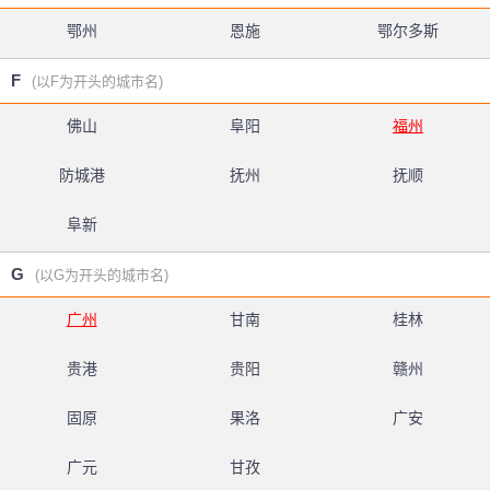
鄂州
恩施
鄂尔多斯
F
(以F为开头的城市名)
佛山
阜阳
福州
防城港
抚州
抚顺
阜新
G
(以G为开头的城市名)
广州
甘南
桂林
贵港
贵阳
赣州
固原
果洛
广安
广元
甘孜