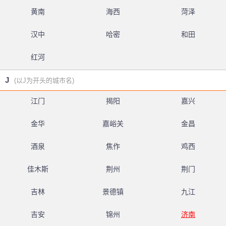
黄南
海西
菏泽
汉中
哈密
和田
红河
J
(以J为开头的城市名)
江门
揭阳
嘉兴
金华
嘉峪关
金昌
酒泉
焦作
鸡西
佳木斯
荆州
荆门
吉林
景德镇
九江
吉安
锦州
济南