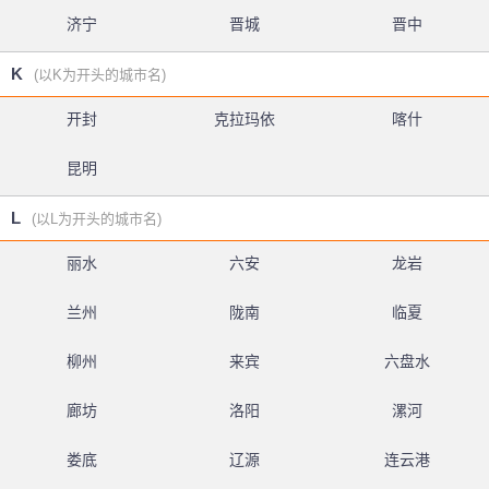
济宁
晋城
晋中
K
(以K为开头的城市名)
开封
克拉玛依
喀什
昆明
L
(以L为开头的城市名)
丽水
六安
龙岩
兰州
陇南
临夏
柳州
来宾
六盘水
廊坊
洛阳
漯河
娄底
辽源
连云港