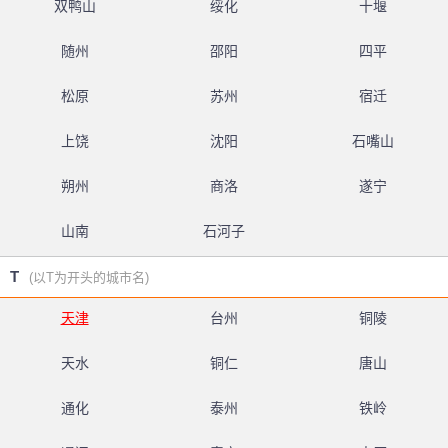
双鸭山
绥化
十堰
随州
邵阳
四平
松原
苏州
宿迁
上饶
沈阳
石嘴山
朔州
商洛
遂宁
山南
石河子
T
(以T为开头的城市名)
天津
台州
铜陵
天水
铜仁
唐山
通化
泰州
铁岭