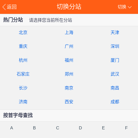
切换分站
返回
切换
热门分站
请选择您当前所在分站
北京
上海
天津
重庆
广州
深圳
杭州
福州
厦门
石家庄
郑州
武汉
长沙
南京
南昌
济南
西安
成都
按首字母查找
A
B
C
D
E
F