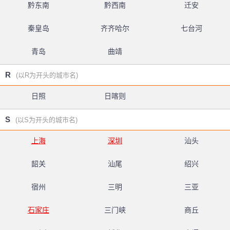
黔东南
黔西南
迁安
秦皇岛
齐齐哈尔
七台河
青岛
曲靖
R
(以R为开头的城市名)
日照
日喀则
S
(以S为开头的城市名)
上海
深圳
汕头
韶关
汕尾
绍兴
宿州
三明
三亚
石家庄
三门峡
商丘