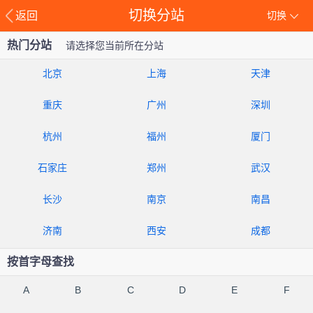
切换分站
返回
切换
热门分站
请选择您当前所在分站
北京
上海
天津
重庆
广州
深圳
杭州
福州
厦门
石家庄
郑州
武汉
长沙
南京
南昌
济南
西安
成都
按首字母查找
A
B
C
D
E
F