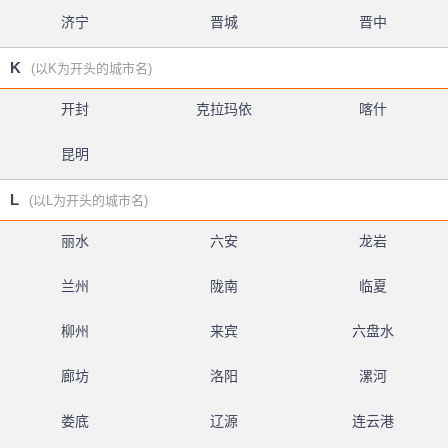
济宁
晋城
晋中
K
(以K为开头的城市名)
开封
克拉玛依
喀什
昆明
L
(以L为开头的城市名)
丽水
六安
龙岩
兰州
陇南
临夏
柳州
来宾
六盘水
廊坊
洛阳
漯河
娄底
辽源
连云港