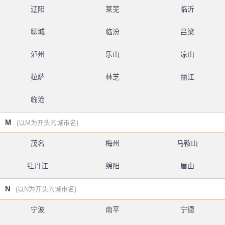
辽阳
莱芜
临沂
聊城
临汾
吕梁
泸州
乐山
凉山
拉萨
林芝
丽江
临沧
M
(以M为开头的城市名)
茂名
梅州
马鞍山
牡丹江
绵阳
眉山
N
(以N为开头的城市名)
宁波
南平
宁德