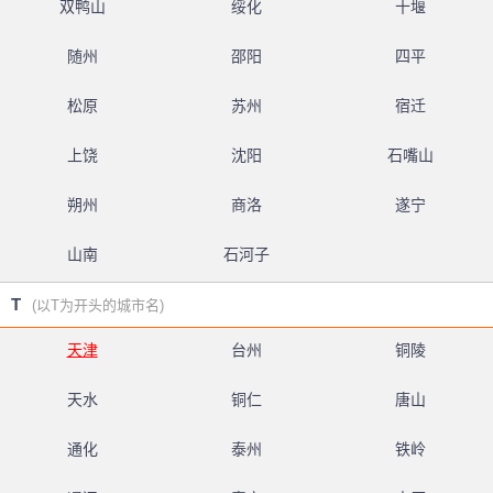
双鸭山
绥化
十堰
随州
邵阳
四平
松原
苏州
宿迁
上饶
沈阳
石嘴山
朔州
商洛
遂宁
山南
石河子
T
(以T为开头的城市名)
天津
台州
铜陵
天水
铜仁
唐山
通化
泰州
铁岭