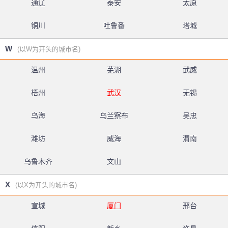
通辽
泰安
太原
铜川
吐鲁番
塔城
W
(以W为开头的城市名)
温州
芜湖
武威
梧州
武汉
无锡
乌海
乌兰察布
吴忠
潍坊
威海
渭南
乌鲁木齐
文山
X
(以X为开头的城市名)
宣城
厦门
邢台