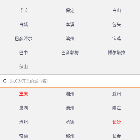
毕节
保定
白山
白城
本溪
包头
巴彦淖尔
滨州
宝鸡
巴中
巴音郭楞
博尔塔拉
保山
C
(以C为开头的城市名)
重庆
潮州
滁州
巢湖
池州
崇左
沧州
承德
长沙
常德
郴州
长春