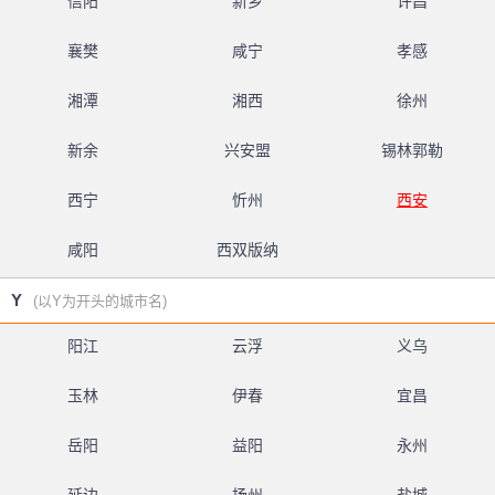
信阳
新乡
许昌
襄樊
咸宁
孝感
湘潭
湘西
徐州
新余
兴安盟
锡林郭勒
西宁
忻州
西安
咸阳
西双版纳
Y
(以Y为开头的城市名)
阳江
云浮
义乌
玉林
伊春
宜昌
岳阳
益阳
永州