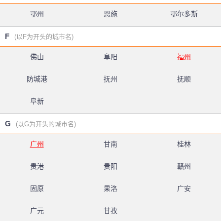
鄂州
恩施
鄂尔多斯
F
(以F为开头的城市名)
佛山
阜阳
福州
防城港
抚州
抚顺
阜新
G
(以G为开头的城市名)
广州
甘南
桂林
贵港
贵阳
赣州
固原
果洛
广安
广元
甘孜