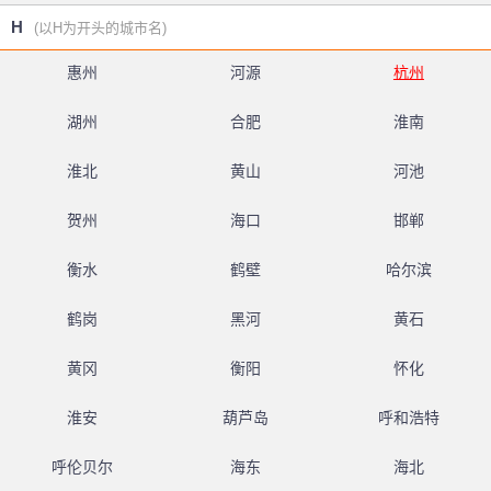
H
(以H为开头的城市名)
惠州
河源
杭州
湖州
合肥
淮南
淮北
黄山
河池
贺州
海口
邯郸
衡水
鹤壁
哈尔滨
鹤岗
黑河
黄石
黄冈
衡阳
怀化
淮安
葫芦岛
呼和浩特
呼伦贝尔
海东
海北