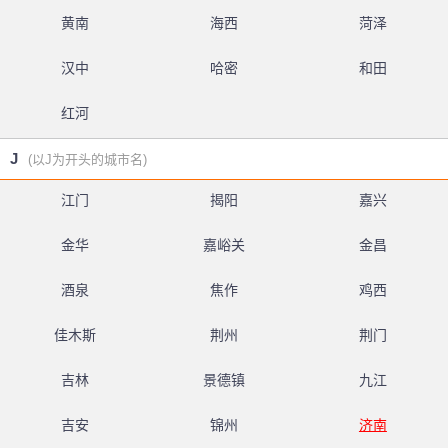
黄南
海西
菏泽
汉中
哈密
和田
红河
J
(以J为开头的城市名)
江门
揭阳
嘉兴
金华
嘉峪关
金昌
酒泉
焦作
鸡西
佳木斯
荆州
荆门
吉林
景德镇
九江
吉安
锦州
济南