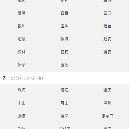
延边
扬州
盐城
鹰潭
宜春
营口
银川
玉树
烟台
阳泉
运城
延安
榆林
宜宾
雅安
伊犁
玉溪
Z
(以Z为开头的城市名)
珠海
湛江
肇庆
中山
舟山
漳州
张掖
遵义
张家口
郑州
驻马店
周口