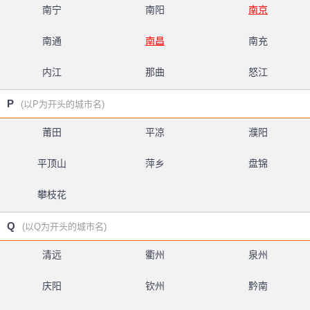
南宁
南阳
南京
南通
南昌
南充
内江
那曲
怒江
P
(以P为开头的城市名)
莆田
平凉
濮阳
平顶山
萍乡
盘锦
攀枝花
Q
(以Q为开头的城市名)
清远
衢州
泉州
庆阳
钦州
黔南