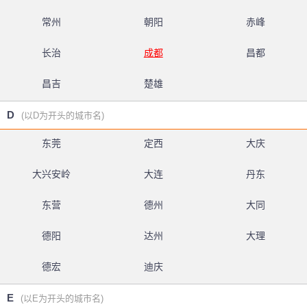
常州
朝阳
赤峰
长治
成都
昌都
昌吉
楚雄
D
(以D为开头的城市名)
东莞
定西
大庆
大兴安岭
大连
丹东
东营
德州
大同
德阳
达州
大理
德宏
迪庆
E
(以E为开头的城市名)