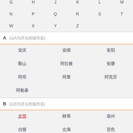
G
H
J
K
L
M
N
P
Q
R
S
T
W
X
Y
Z
A
(以A为开头的城市名)
安庆
安顺
安阳
鞍山
阿拉善
安康
阿坝
阿里
阿克苏
阿勒泰
B
(以B为开头的城市名)
北京
蚌埠
亳州
白银
北海
百色