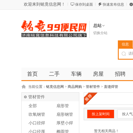
欢迎来到铭竟信息网！
保存到桌面
快速发布信息
总站
切换分站
信息
首页
二手
车辆
房屋
招聘
当前位置：
铭竟信息网
>
商品网购
>
管材管件
>
直缝焊管
管材管件
全部
扇形管
按上架时间
按人气
吹氧钢管
扇形钢管
小口径焊
厚壁小焊
管
管
暂无相关商品！
小口径厚
椭圆管