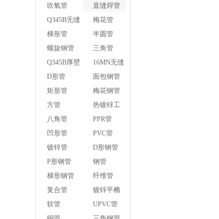
管
吹氧管
直缝焊管
Q345B无缝
梅花管
钢管
梯形管
半圆管
螺旋钢管
三角管
Q345B厚壁
16MN无缝
方管
钢管
D形管
面包钢管
矩形管
梅花钢管
方管
热镀锌工
字钢异径
八角管
PPR管
管
凹形管
PVC管
镀锌管
D形钢管
P形钢管
钢管
梯形钢管
纤维管
复合管
镀锌平椭
圆管
软管
UPVC管
铜管
三角钢管