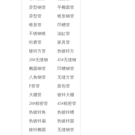
壁焊管
异型钢管
平椭圆管
异型管
锥形钢管
锥形管
凹槽管
不锈钢锥
油缸管
形钢管
绗磨管
家具管
镀锌方管
热镀锌方
管
20#无缝钢
45#无缝钢
管
管
椭圆钢管
凹槽钢管
八角钢管
无缝方管
P形管
面包管
大棚管
镀锌大棚
管
20#精密管
45#精密管
热镀锌角
热镀锌槽
钢
钢
热镀锌扁
热镀锌圆
钢
钢
镀锌椭圆
无缝钢管