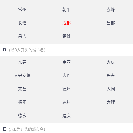
常州
朝阳
赤峰
长治
成都
昌都
昌吉
楚雄
D
(以D为开头的城市名)
东莞
定西
大庆
大兴安岭
大连
丹东
东营
德州
大同
德阳
达州
大理
德宏
迪庆
E
(以E为开头的城市名)