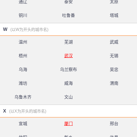
通辽
泰安
太原
铜川
吐鲁番
塔城
W
(以W为开头的城市名)
温州
芜湖
武威
梧州
武汉
无锡
乌海
乌兰察布
吴忠
潍坊
威海
渭南
乌鲁木齐
文山
X
(以X为开头的城市名)
宣城
厦门
邢台