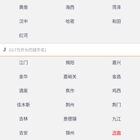
黄南
海西
菏泽
汉中
哈密
和田
红河
J
(以J为开头的城市名)
江门
揭阳
嘉兴
金华
嘉峪关
金昌
酒泉
焦作
鸡西
佳木斯
荆州
荆门
吉林
景德镇
九江
吉安
锦州
济南