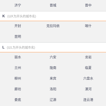
济宁
晋城
晋中
K
(以K为开头的城市名)
开封
克拉玛依
喀什
昆明
L
(以L为开头的城市名)
丽水
六安
龙岩
兰州
陇南
临夏
柳州
来宾
六盘水
廊坊
洛阳
漯河
娄底
辽源
连云港