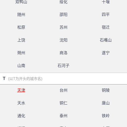
双鸭山
绥化
十堰
随州
邵阳
四平
松原
苏州
宿迁
上饶
沈阳
石嘴山
朔州
商洛
遂宁
山南
石河子
T
(以T为开头的城市名)
天津
台州
铜陵
天水
铜仁
唐山
通化
泰州
铁岭