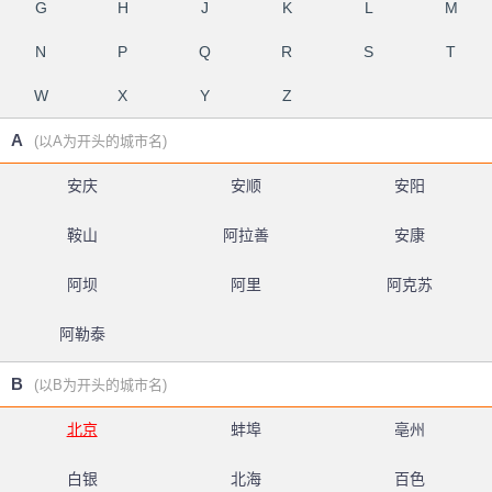
G
H
J
K
L
M
N
P
Q
R
S
T
W
X
Y
Z
A
(以A为开头的城市名)
安庆
安顺
安阳
鞍山
阿拉善
安康
阿坝
阿里
阿克苏
阿勒泰
B
(以B为开头的城市名)
北京
蚌埠
亳州
白银
北海
百色