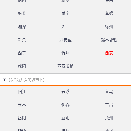
信阳
新乡
许昌
襄樊
咸宁
孝感
湘潭
湘西
徐州
新余
兴安盟
锡林郭勒
西宁
忻州
西安
咸阳
西双版纳
Y
(以Y为开头的城市名)
阳江
云浮
义乌
玉林
伊春
宜昌
岳阳
益阳
永州