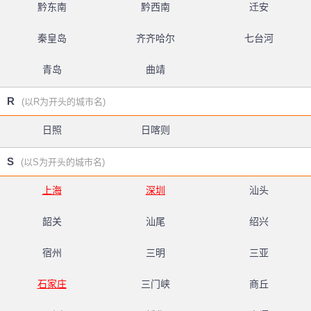
黔东南
黔西南
迁安
秦皇岛
齐齐哈尔
七台河
青岛
曲靖
R
(以R为开头的城市名)
日照
日喀则
S
(以S为开头的城市名)
上海
深圳
汕头
韶关
汕尾
绍兴
宿州
三明
三亚
石家庄
三门峡
商丘