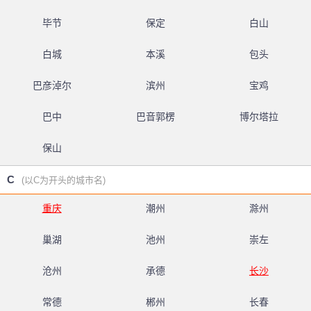
毕节
保定
白山
白城
本溪
包头
巴彦淖尔
滨州
宝鸡
巴中
巴音郭楞
博尔塔拉
保山
C
(以C为开头的城市名)
重庆
潮州
滁州
巢湖
池州
崇左
沧州
承德
长沙
常德
郴州
长春