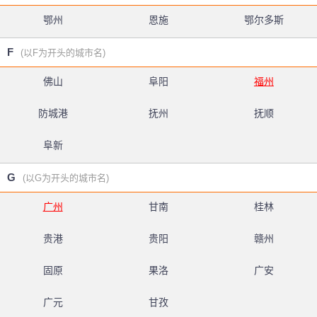
鄂州
恩施
鄂尔多斯
F
(以F为开头的城市名)
佛山
阜阳
福州
防城港
抚州
抚顺
阜新
G
(以G为开头的城市名)
广州
甘南
桂林
贵港
贵阳
赣州
固原
果洛
广安
广元
甘孜