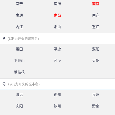
南宁
南阳
南京
南通
南昌
南充
内江
那曲
怒江
P
(以P为开头的城市名)
莆田
平凉
濮阳
平顶山
萍乡
盘锦
攀枝花
Q
(以Q为开头的城市名)
清远
衢州
泉州
庆阳
钦州
黔南