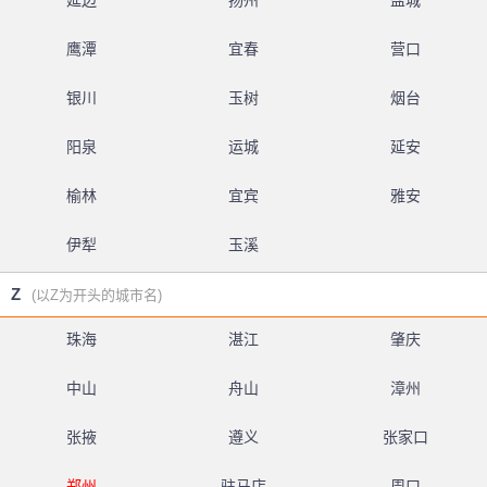
延边
扬州
盐城
鹰潭
宜春
营口
银川
玉树
烟台
阳泉
运城
延安
榆林
宜宾
雅安
伊犁
玉溪
Z
(以Z为开头的城市名)
珠海
湛江
肇庆
中山
舟山
漳州
张掖
遵义
张家口
郑州
驻马店
周口