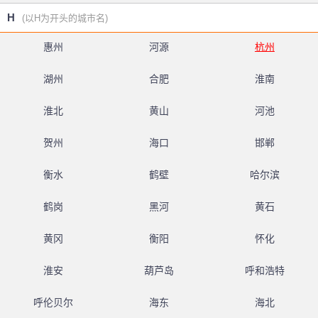
H
(以H为开头的城市名)
惠州
河源
杭州
湖州
合肥
淮南
淮北
黄山
河池
贺州
海口
邯郸
衡水
鹤壁
哈尔滨
鹤岗
黑河
黄石
黄冈
衡阳
怀化
淮安
葫芦岛
呼和浩特
呼伦贝尔
海东
海北