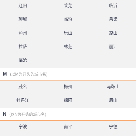
辽阳
莱芜
临沂
聊城
临汾
吕梁
泸州
乐山
凉山
拉萨
林芝
丽江
临沧
M
(以M为开头的城市名)
茂名
梅州
马鞍山
牡丹江
绵阳
眉山
N
(以N为开头的城市名)
宁波
南平
宁德