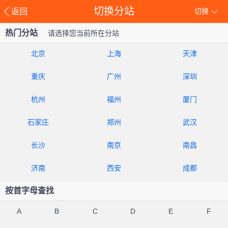
切换分站
返回
切换
热门分站
请选择您当前所在分站
北京
上海
天津
重庆
广州
深圳
杭州
福州
厦门
石家庄
郑州
武汉
长沙
南京
南昌
济南
西安
成都
按首字母查找
A
B
C
D
E
F