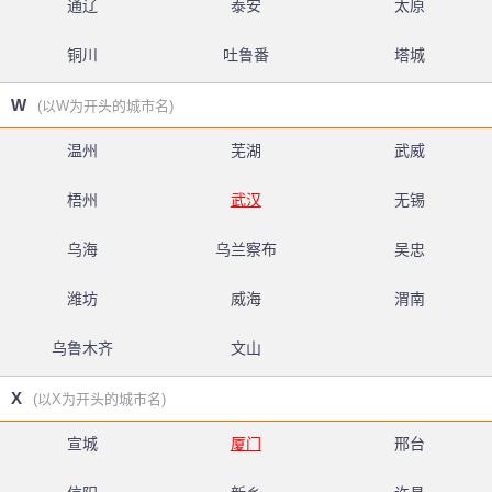
通辽
泰安
太原
铜川
吐鲁番
塔城
W
(以W为开头的城市名)
温州
芜湖
武威
梧州
武汉
无锡
乌海
乌兰察布
吴忠
潍坊
威海
渭南
乌鲁木齐
文山
X
(以X为开头的城市名)
宣城
厦门
邢台