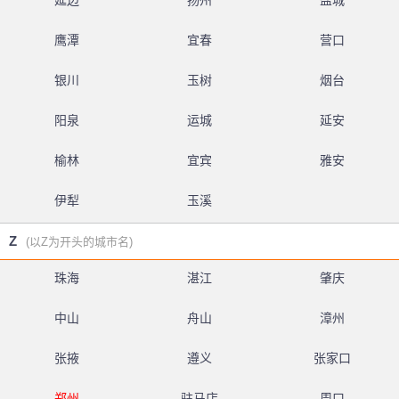
延边
扬州
盐城
鹰潭
宜春
营口
银川
玉树
烟台
阳泉
运城
延安
榆林
宜宾
雅安
伊犁
玉溪
Z
(以Z为开头的城市名)
珠海
湛江
肇庆
中山
舟山
漳州
张掖
遵义
张家口
郑州
驻马店
周口