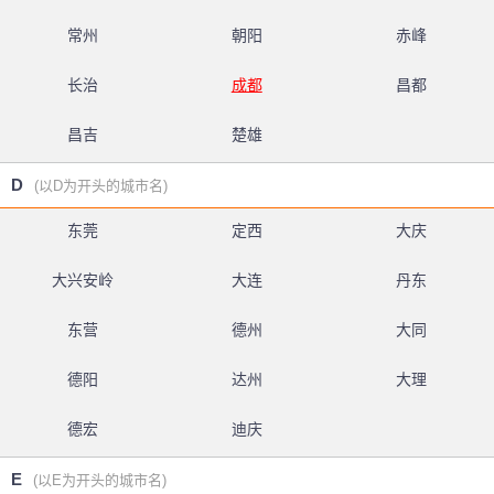
常州
朝阳
赤峰
长治
成都
昌都
昌吉
楚雄
D
(以D为开头的城市名)
东莞
定西
大庆
大兴安岭
大连
丹东
东营
德州
大同
德阳
达州
大理
德宏
迪庆
E
(以E为开头的城市名)