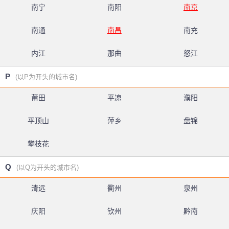
南宁
南阳
南京
南通
南昌
南充
内江
那曲
怒江
P
(以P为开头的城市名)
莆田
平凉
濮阳
平顶山
萍乡
盘锦
攀枝花
Q
(以Q为开头的城市名)
清远
衢州
泉州
庆阳
钦州
黔南