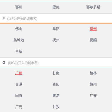
鄂州
恩施
鄂尔多斯
F
(以F为开头的城市名)
佛山
阜阳
福州
防城港
抚州
抚顺
阜新
G
(以G为开头的城市名)
广州
甘南
桂林
贵港
贵阳
赣州
固原
果洛
广安
广元
甘孜