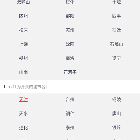
双鸭山
绥化
十堰
随州
邵阳
四平
松原
苏州
宿迁
上饶
沈阳
石嘴山
朔州
商洛
遂宁
山南
石河子
T
(以T为开头的城市名)
天津
台州
铜陵
天水
铜仁
唐山
通化
泰州
铁岭