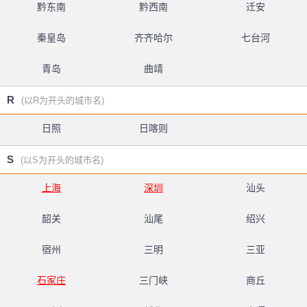
黔东南
黔西南
迁安
秦皇岛
齐齐哈尔
七台河
青岛
曲靖
R
(以R为开头的城市名)
日照
日喀则
S
(以S为开头的城市名)
上海
深圳
汕头
韶关
汕尾
绍兴
宿州
三明
三亚
石家庄
三门峡
商丘