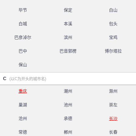
毕节
保定
白山
白城
本溪
包头
巴彦淖尔
滨州
宝鸡
巴中
巴音郭楞
博尔塔拉
保山
C
(以C为开头的城市名)
重庆
潮州
滁州
巢湖
池州
崇左
沧州
承德
长沙
常德
郴州
长春