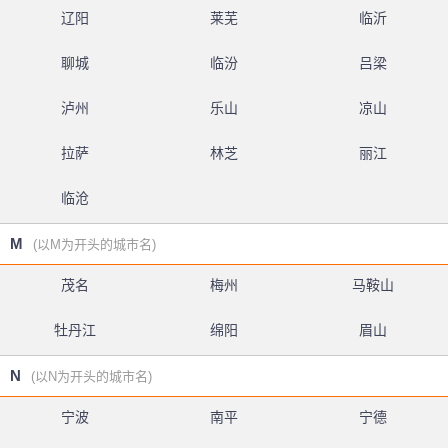
辽阳
莱芜
临沂
聊城
临汾
吕梁
泸州
乐山
凉山
拉萨
林芝
丽江
临沧
M
(以M为开头的城市名)
茂名
梅州
马鞍山
牡丹江
绵阳
眉山
N
(以N为开头的城市名)
宁波
南平
宁德