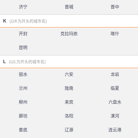
济宁
晋城
晋中
K
(以K为开头的城市名)
开封
克拉玛依
喀什
昆明
L
(以L为开头的城市名)
丽水
六安
龙岩
兰州
陇南
临夏
柳州
来宾
六盘水
廊坊
洛阳
漯河
娄底
辽源
连云港