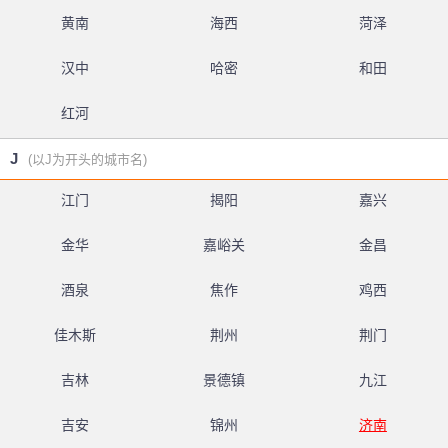
黄南
海西
菏泽
汉中
哈密
和田
红河
J
(以J为开头的城市名)
江门
揭阳
嘉兴
金华
嘉峪关
金昌
酒泉
焦作
鸡西
佳木斯
荆州
荆门
吉林
景德镇
九江
吉安
锦州
济南