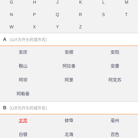
G
H
J
K
L
M
N
P
Q
R
S
T
W
X
Y
Z
A
(以A为开头的城市名)
安庆
安顺
安阳
鞍山
阿拉善
安康
阿坝
阿里
阿克苏
阿勒泰
B
(以B为开头的城市名)
北京
蚌埠
亳州
白银
北海
百色