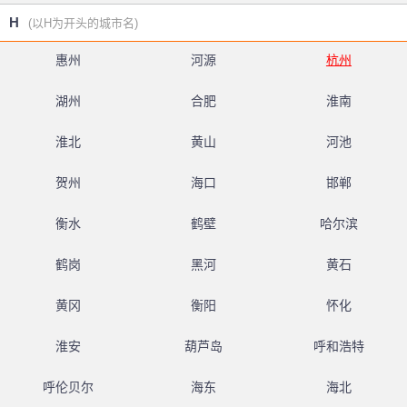
H
(以H为开头的城市名)
惠州
河源
杭州
湖州
合肥
淮南
淮北
黄山
河池
贺州
海口
邯郸
衡水
鹤壁
哈尔滨
鹤岗
黑河
黄石
黄冈
衡阳
怀化
淮安
葫芦岛
呼和浩特
呼伦贝尔
海东
海北