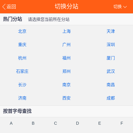
切换分站
返回
切换
热门分站
请选择您当前所在分站
北京
上海
天津
重庆
广州
深圳
杭州
福州
厦门
石家庄
郑州
武汉
长沙
南京
南昌
济南
西安
成都
按首字母查找
A
B
C
D
E
F