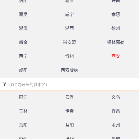
信阳
新乡
许昌
襄樊
咸宁
孝感
湘潭
湘西
徐州
新余
兴安盟
锡林郭勒
西宁
忻州
西安
咸阳
西双版纳
Y
(以Y为开头的城市名)
阳江
云浮
义乌
玉林
伊春
宜昌
岳阳
益阳
永州