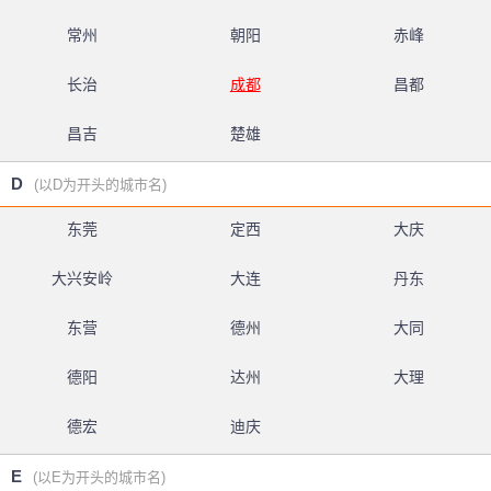
常州
朝阳
赤峰
长治
成都
昌都
昌吉
楚雄
D
(以D为开头的城市名)
东莞
定西
大庆
大兴安岭
大连
丹东
东营
德州
大同
德阳
达州
大理
德宏
迪庆
E
(以E为开头的城市名)