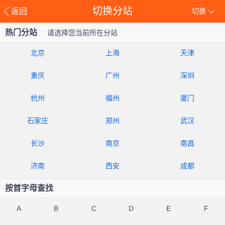
切换分站
返回
切换
热门分站
请选择您当前所在分站
北京
上海
天津
重庆
广州
深圳
杭州
福州
厦门
石家庄
郑州
武汉
长沙
南京
南昌
济南
西安
成都
按首字母查找
A
B
C
D
E
F