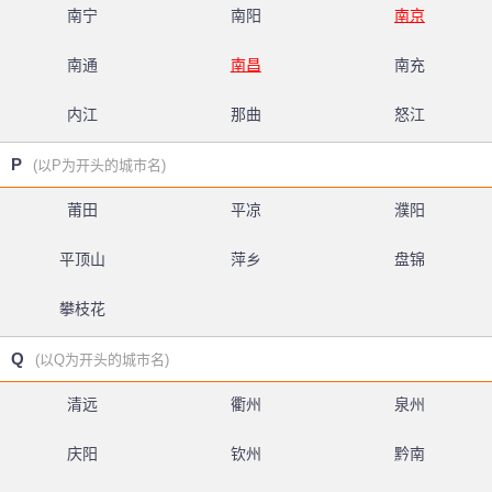
南宁
南阳
南京
南通
南昌
南充
内江
那曲
怒江
P
(以P为开头的城市名)
莆田
平凉
濮阳
平顶山
萍乡
盘锦
攀枝花
Q
(以Q为开头的城市名)
清远
衢州
泉州
庆阳
钦州
黔南