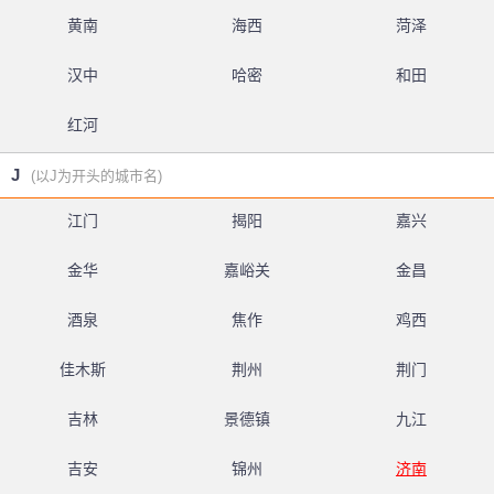
黄南
海西
菏泽
汉中
哈密
和田
红河
J
(以J为开头的城市名)
江门
揭阳
嘉兴
金华
嘉峪关
金昌
酒泉
焦作
鸡西
佳木斯
荆州
荆门
吉林
景德镇
九江
吉安
锦州
济南