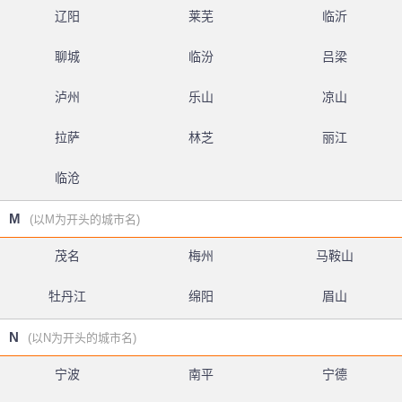
辽阳
莱芜
临沂
聊城
临汾
吕梁
泸州
乐山
凉山
拉萨
林芝
丽江
临沧
M
(以M为开头的城市名)
茂名
梅州
马鞍山
牡丹江
绵阳
眉山
N
(以N为开头的城市名)
宁波
南平
宁德