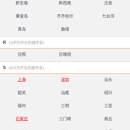
黔东南
黔西南
迁安
秦皇岛
齐齐哈尔
七台河
青岛
曲靖
R
(以R为开头的城市名)
日照
日喀则
S
(以S为开头的城市名)
上海
深圳
汕头
韶关
汕尾
绍兴
宿州
三明
三亚
石家庄
三门峡
商丘