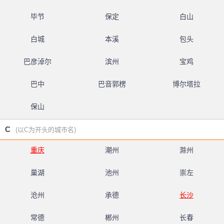
毕节
保定
白山
白城
本溪
包头
巴彦淖尔
滨州
宝鸡
巴中
巴音郭楞
博尔塔拉
保山
C
(以C为开头的城市名)
重庆
潮州
滁州
巢湖
池州
崇左
沧州
承德
长沙
常德
郴州
长春