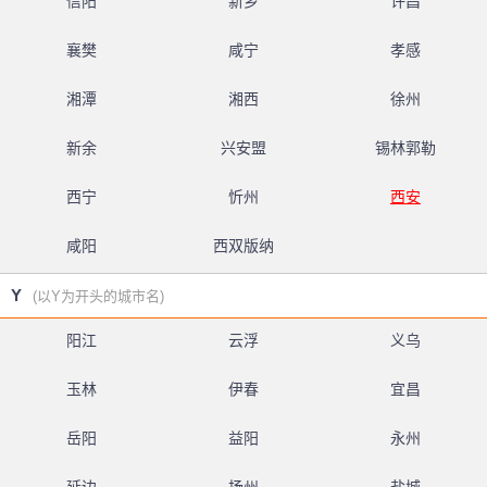
信阳
新乡
许昌
襄樊
咸宁
孝感
湘潭
湘西
徐州
新余
兴安盟
锡林郭勒
西宁
忻州
西安
咸阳
西双版纳
Y
(以Y为开头的城市名)
阳江
云浮
义乌
玉林
伊春
宜昌
岳阳
益阳
永州