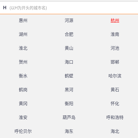
H
(以H为开头的城市名)
惠州
河源
杭州
湖州
合肥
淮南
淮北
黄山
河池
贺州
海口
邯郸
衡水
鹤壁
哈尔滨
鹤岗
黑河
黄石
黄冈
衡阳
怀化
淮安
葫芦岛
呼和浩特
呼伦贝尔
海东
海北