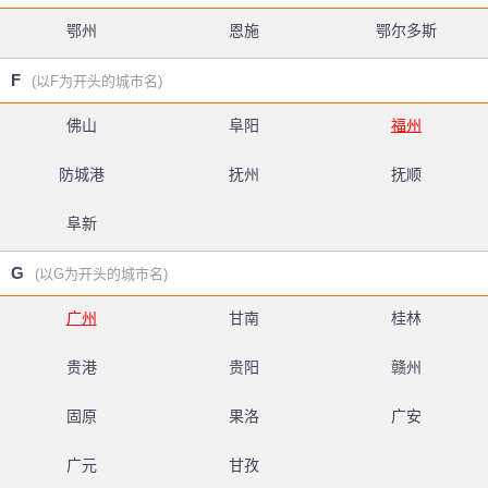
鄂州
恩施
鄂尔多斯
F
(以F为开头的城市名)
佛山
阜阳
福州
防城港
抚州
抚顺
阜新
G
(以G为开头的城市名)
广州
甘南
桂林
贵港
贵阳
赣州
固原
果洛
广安
广元
甘孜