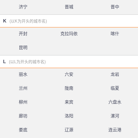
济宁
晋城
晋中
K
(以K为开头的城市名)
开封
克拉玛依
喀什
昆明
L
(以L为开头的城市名)
丽水
六安
龙岩
兰州
陇南
临夏
柳州
来宾
六盘水
廊坊
洛阳
漯河
娄底
辽源
连云港