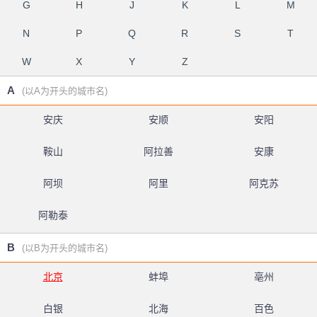
G
H
J
K
L
M
N
P
Q
R
S
T
W
X
Y
Z
A
(以A为开头的城市名)
安庆
安顺
安阳
鞍山
阿拉善
安康
阿坝
阿里
阿克苏
阿勒泰
B
(以B为开头的城市名)
北京
蚌埠
亳州
白银
北海
百色