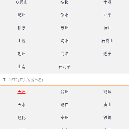
双鸭山
绥化
十堰
随州
邵阳
四平
松原
苏州
宿迁
上饶
沈阳
石嘴山
朔州
商洛
遂宁
山南
石河子
T
(以T为开头的城市名)
天津
台州
铜陵
天水
铜仁
唐山
通化
泰州
铁岭