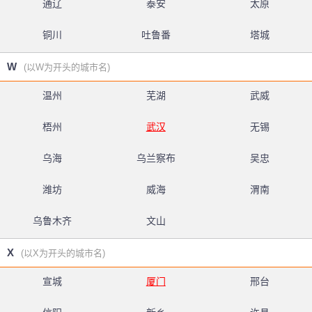
通辽
泰安
太原
铜川
吐鲁番
塔城
W
(以W为开头的城市名)
温州
芜湖
武威
梧州
武汉
无锡
乌海
乌兰察布
吴忠
潍坊
威海
渭南
乌鲁木齐
文山
X
(以X为开头的城市名)
宣城
厦门
邢台