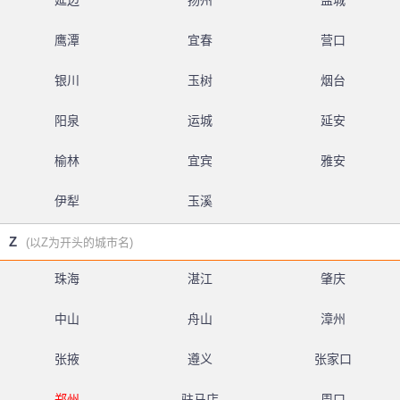
延边
扬州
盐城
鹰潭
宜春
营口
银川
玉树
烟台
阳泉
运城
延安
榆林
宜宾
雅安
伊犁
玉溪
Z
(以Z为开头的城市名)
珠海
湛江
肇庆
中山
舟山
漳州
张掖
遵义
张家口
郑州
驻马店
周口