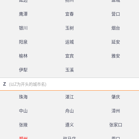
延边
扬州
盐城
鹰潭
宜春
营口
银川
玉树
烟台
阳泉
运城
延安
榆林
宜宾
雅安
伊犁
玉溪
Z
(以Z为开头的城市名)
珠海
湛江
肇庆
中山
舟山
漳州
张掖
遵义
张家口
郑州
驻马店
周口