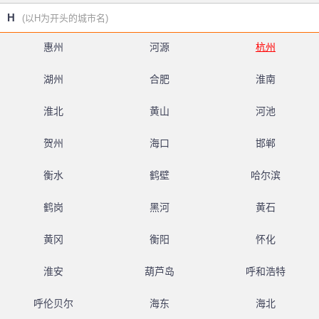
H
(以H为开头的城市名)
惠州
河源
杭州
湖州
合肥
淮南
淮北
黄山
河池
贺州
海口
邯郸
衡水
鹤壁
哈尔滨
鹤岗
黑河
黄石
黄冈
衡阳
怀化
淮安
葫芦岛
呼和浩特
呼伦贝尔
海东
海北