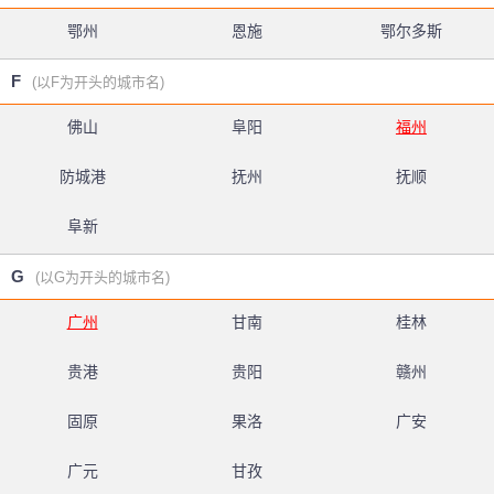
鄂州
恩施
鄂尔多斯
F
(以F为开头的城市名)
佛山
阜阳
福州
防城港
抚州
抚顺
阜新
G
(以G为开头的城市名)
广州
甘南
桂林
贵港
贵阳
赣州
固原
果洛
广安
广元
甘孜