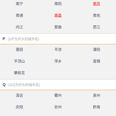
南宁
南阳
南京
南通
南昌
南充
内江
那曲
怒江
P
(以P为开头的城市名)
莆田
平凉
濮阳
平顶山
萍乡
盘锦
攀枝花
Q
(以Q为开头的城市名)
清远
衢州
泉州
庆阳
钦州
黔南