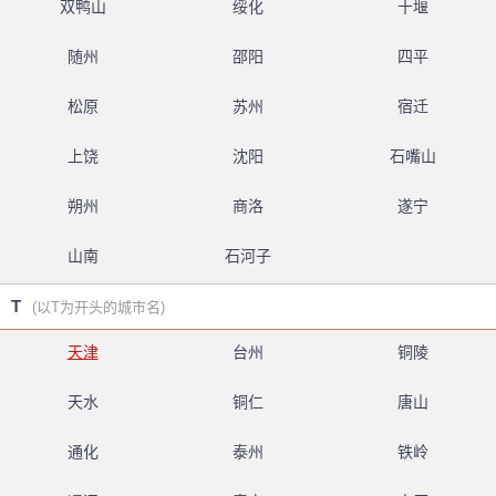
双鸭山
绥化
十堰
随州
邵阳
四平
松原
苏州
宿迁
上饶
沈阳
石嘴山
朔州
商洛
遂宁
山南
石河子
T
(以T为开头的城市名)
天津
台州
铜陵
天水
铜仁
唐山
通化
泰州
铁岭