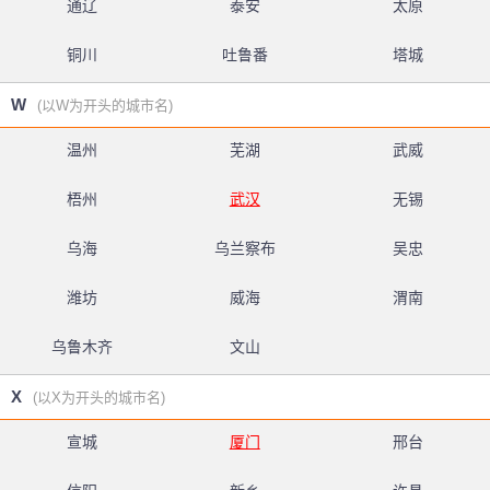
通辽
泰安
太原
铜川
吐鲁番
塔城
W
(以W为开头的城市名)
温州
芜湖
武威
梧州
武汉
无锡
乌海
乌兰察布
吴忠
潍坊
威海
渭南
乌鲁木齐
文山
X
(以X为开头的城市名)
宣城
厦门
邢台