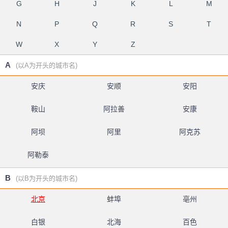
G
H
J
K
L
M
N
P
Q
R
S
T
W
X
Y
Z
A
(以A为开头的城市名)
安庆
安顺
安阳
鞍山
阿拉善
安康
阿坝
阿里
阿克苏
阿勒泰
B
(以B为开头的城市名)
北京
蚌埠
亳州
白银
北海
百色