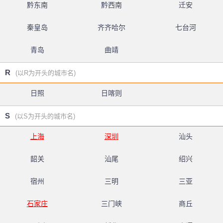
黔东南
黔西南
迁安
秦皇岛
齐齐哈尔
七台河
青岛
曲靖
R
(以R为开头的城市名)
日照
日喀则
S
(以S为开头的城市名)
上海
深圳
汕头
韶关
汕尾
绍兴
宿州
三明
三亚
石家庄
三门峡
商丘