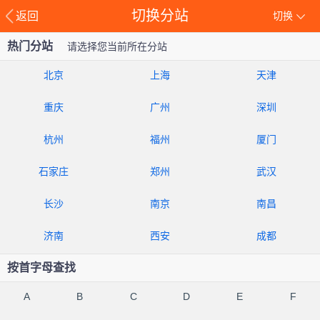
切换分站
返回
切换
热门分站
请选择您当前所在分站
北京
上海
天津
重庆
广州
深圳
杭州
福州
厦门
石家庄
郑州
武汉
长沙
南京
南昌
济南
西安
成都
按首字母查找
A
B
C
D
E
F