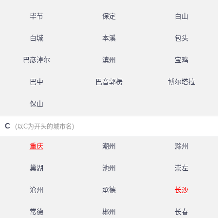
毕节
保定
白山
白城
本溪
包头
巴彦淖尔
滨州
宝鸡
巴中
巴音郭楞
博尔塔拉
保山
C
(以C为开头的城市名)
重庆
潮州
滁州
巢湖
池州
崇左
沧州
承德
长沙
常德
郴州
长春