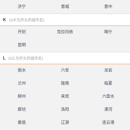
济宁
晋城
晋中
K
(以K为开头的城市名)
开封
克拉玛依
喀什
昆明
L
(以L为开头的城市名)
丽水
六安
龙岩
兰州
陇南
临夏
柳州
来宾
六盘水
廊坊
洛阳
漯河
娄底
辽源
连云港