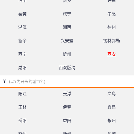
信阳
新乡
许昌
襄樊
咸宁
孝感
湘潭
湘西
徐州
新余
兴安盟
锡林郭勒
西宁
忻州
西安
咸阳
西双版纳
Y
(以Y为开头的城市名)
阳江
云浮
义乌
玉林
伊春
宜昌
岳阳
益阳
永州