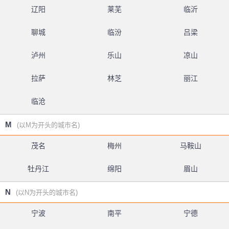
辽阳
莱芜
临沂
聊城
临汾
吕梁
泸州
乐山
凉山
拉萨
林芝
丽江
临沧
M
(以M为开头的城市名)
茂名
梅州
马鞍山
牡丹江
绵阳
眉山
N
(以N为开头的城市名)
宁波
南平
宁德