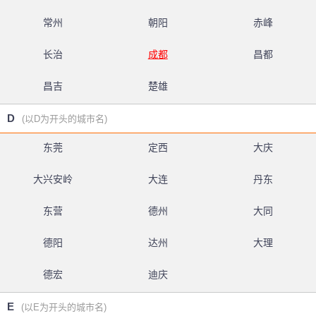
常州
朝阳
赤峰
长治
成都
昌都
昌吉
楚雄
D
(以D为开头的城市名)
东莞
定西
大庆
大兴安岭
大连
丹东
东营
德州
大同
德阳
达州
大理
德宏
迪庆
E
(以E为开头的城市名)