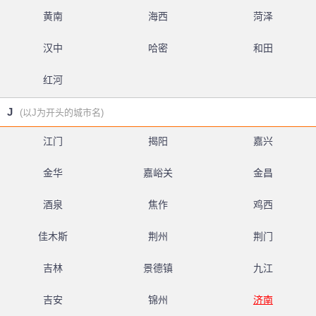
黄南
海西
菏泽
汉中
哈密
和田
红河
J
(以J为开头的城市名)
江门
揭阳
嘉兴
金华
嘉峪关
金昌
酒泉
焦作
鸡西
佳木斯
荆州
荆门
吉林
景德镇
九江
吉安
锦州
济南