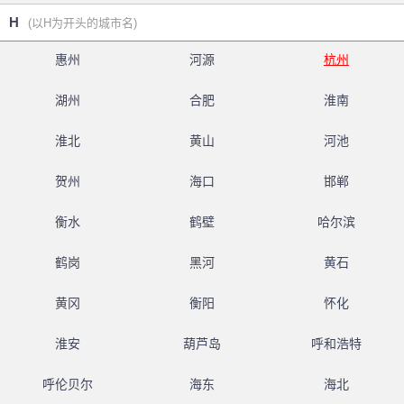
H
(以H为开头的城市名)
惠州
河源
杭州
湖州
合肥
淮南
淮北
黄山
河池
贺州
海口
邯郸
衡水
鹤壁
哈尔滨
鹤岗
黑河
黄石
黄冈
衡阳
怀化
淮安
葫芦岛
呼和浩特
呼伦贝尔
海东
海北