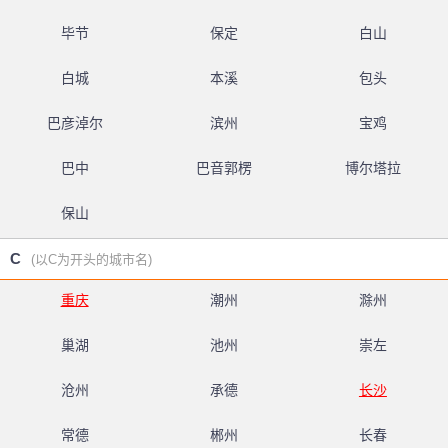
毕节
保定
白山
白城
本溪
包头
巴彦淖尔
滨州
宝鸡
巴中
巴音郭楞
博尔塔拉
保山
C
(以C为开头的城市名)
重庆
潮州
滁州
巢湖
池州
崇左
沧州
承德
长沙
常德
郴州
长春