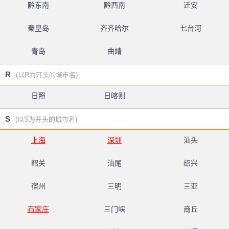
黔东南
黔西南
迁安
秦皇岛
齐齐哈尔
七台河
青岛
曲靖
R
(以R为开头的城市名)
日照
日喀则
S
(以S为开头的城市名)
上海
深圳
汕头
韶关
汕尾
绍兴
宿州
三明
三亚
石家庄
三门峡
商丘