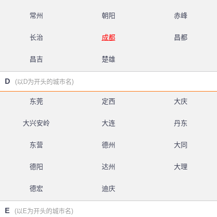
常州
朝阳
赤峰
长治
成都
昌都
昌吉
楚雄
D
(以D为开头的城市名)
东莞
定西
大庆
大兴安岭
大连
丹东
东营
德州
大同
德阳
达州
大理
德宏
迪庆
E
(以E为开头的城市名)