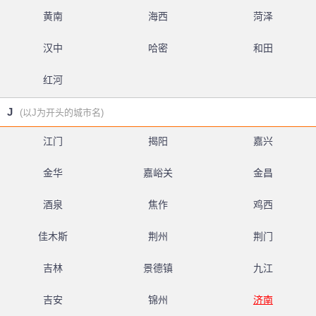
黄南
海西
菏泽
汉中
哈密
和田
红河
J
(以J为开头的城市名)
江门
揭阳
嘉兴
金华
嘉峪关
金昌
酒泉
焦作
鸡西
佳木斯
荆州
荆门
吉林
景德镇
九江
吉安
锦州
济南