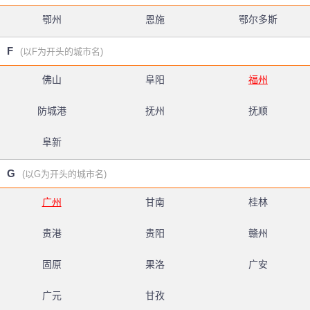
鄂州
恩施
鄂尔多斯
F
(以F为开头的城市名)
佛山
阜阳
福州
防城港
抚州
抚顺
阜新
G
(以G为开头的城市名)
广州
甘南
桂林
贵港
贵阳
赣州
固原
果洛
广安
广元
甘孜