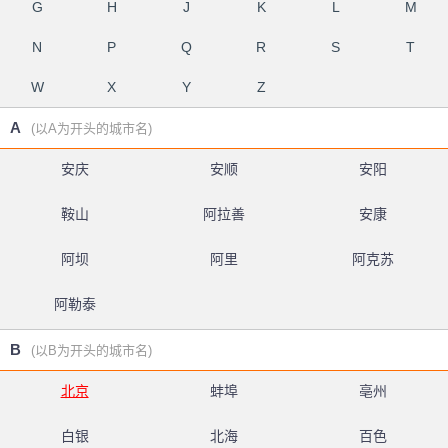
G
H
J
K
L
M
N
P
Q
R
S
T
W
X
Y
Z
A
(以A为开头的城市名)
安庆
安顺
安阳
鞍山
阿拉善
安康
阿坝
阿里
阿克苏
阿勒泰
B
(以B为开头的城市名)
北京
蚌埠
亳州
白银
北海
百色