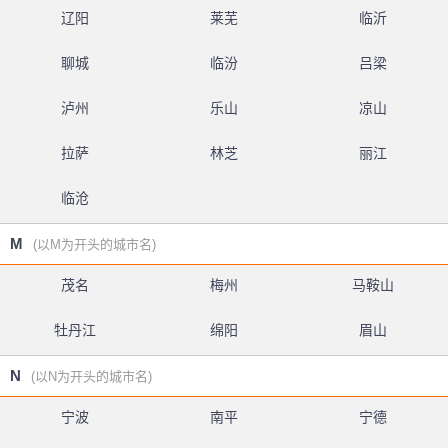
辽阳
莱芜
临沂
聊城
临汾
吕梁
泸州
乐山
凉山
拉萨
林芝
丽江
临沧
M
(以M为开头的城市名)
茂名
梅州
马鞍山
牡丹江
绵阳
眉山
N
(以N为开头的城市名)
宁波
南平
宁德