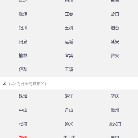
延边
扬州
盐城
鹰潭
宜春
营口
银川
玉树
烟台
阳泉
运城
延安
榆林
宜宾
雅安
伊犁
玉溪
Z
(以Z为开头的城市名)
珠海
湛江
肇庆
中山
舟山
漳州
张掖
遵义
张家口
郑州
驻马店
周口