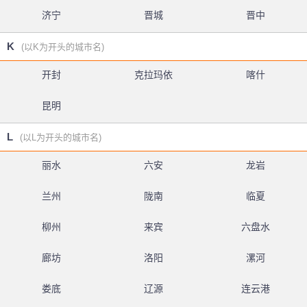
济宁
晋城
晋中
K
(以K为开头的城市名)
开封
克拉玛依
喀什
昆明
L
(以L为开头的城市名)
丽水
六安
龙岩
兰州
陇南
临夏
柳州
来宾
六盘水
廊坊
洛阳
漯河
娄底
辽源
连云港