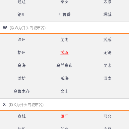
通辽
泰安
太原
铜川
吐鲁番
塔城
W
(以W为开头的城市名)
温州
芜湖
武威
梧州
武汉
无锡
乌海
乌兰察布
吴忠
潍坊
威海
渭南
乌鲁木齐
文山
X
(以X为开头的城市名)
宣城
厦门
邢台