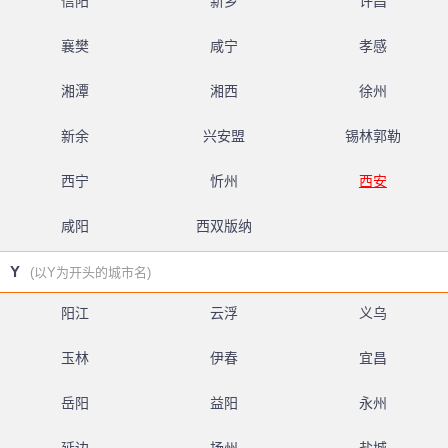
信阳
新乡
许昌
襄樊
咸宁
孝感
湘潭
湘西
徐州
新余
兴安盟
锡林郭勒
西宁
忻州
西安
咸阳
西双版纳
Y
(以Y为开头的城市名)
阳江
云浮
义乌
玉林
伊春
宜昌
岳阳
益阳
永州