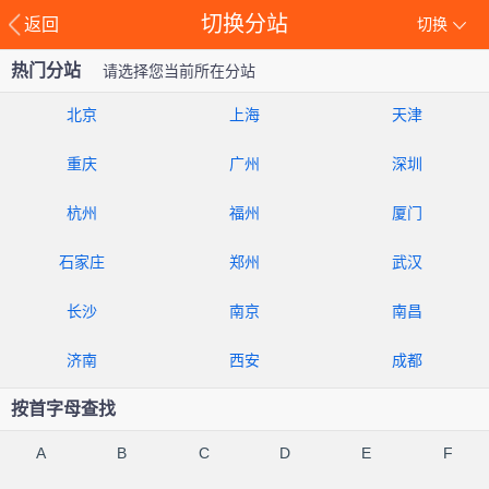
切换分站
返回
切换
热门分站
请选择您当前所在分站
北京
上海
天津
重庆
广州
深圳
杭州
福州
厦门
石家庄
郑州
武汉
长沙
南京
南昌
济南
西安
成都
按首字母查找
A
B
C
D
E
F