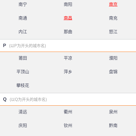
南宁
南阳
南京
南通
南昌
南充
内江
那曲
怒江
P
(以P为开头的城市名)
莆田
平凉
濮阳
平顶山
萍乡
盘锦
攀枝花
Q
(以Q为开头的城市名)
清远
衢州
泉州
庆阳
钦州
黔南