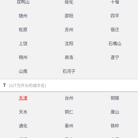
双鸭山
绥化
十堰
随州
邵阳
四平
松原
苏州
宿迁
上饶
沈阳
石嘴山
朔州
商洛
遂宁
山南
石河子
T
(以T为开头的城市名)
天津
台州
铜陵
天水
铜仁
唐山
通化
泰州
铁岭