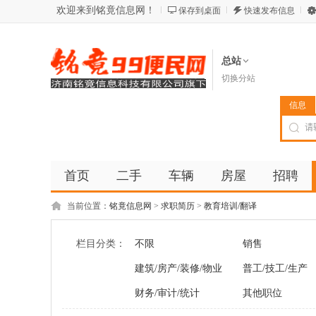
欢迎来到铭竟信息网！
保存到桌面
快速发布信息
总站
切换分站
信息
首页
二手
车辆
房屋
招聘
当前位置：
铭竟信息网
>
求职简历
>
教育培训/翻译
栏目分类：
不限
销售
建筑/房产/装修/物业
普工/技工/生产
财务/审计/统计
其他职位