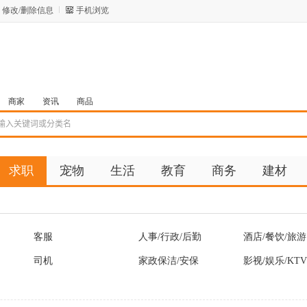
修改/删除信息
手机浏览
商家
资讯
商品
求职
宠物
生活
教育
商务
建材
客服
人事/行政/后勤
酒店/餐饮/旅游
司机
家政保洁/安保
影视/娱乐/KTV