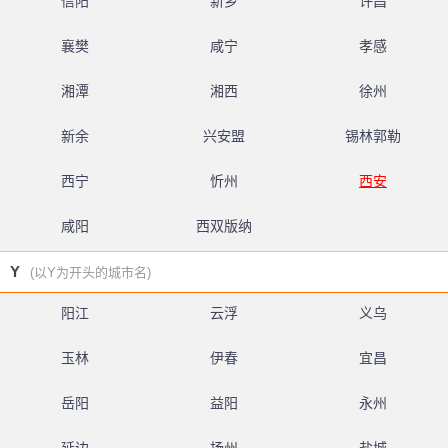
信阳
新乡
许昌
襄樊
咸宁
孝感
湘潭
湘西
徐州
新余
兴安盟
锡林郭勒
西宁
忻州
西安
咸阳
西双版纳
Y
(以Y为开头的城市名)
阳江
云浮
义乌
玉林
伊春
宜昌
岳阳
益阳
永州