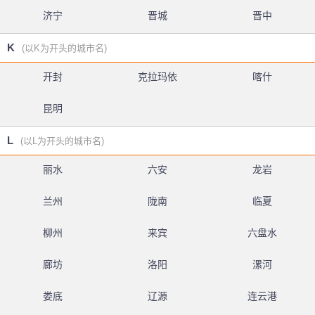
济宁
晋城
晋中
K
(以K为开头的城市名)
开封
克拉玛依
喀什
昆明
L
(以L为开头的城市名)
丽水
六安
龙岩
兰州
陇南
临夏
柳州
来宾
六盘水
廊坊
洛阳
漯河
娄底
辽源
连云港