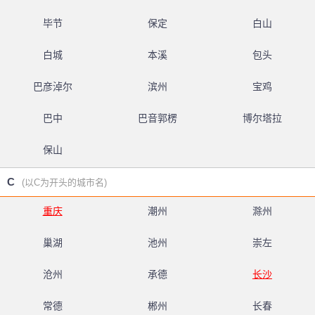
毕节
保定
白山
白城
本溪
包头
巴彦淖尔
滨州
宝鸡
巴中
巴音郭楞
博尔塔拉
保山
C
(以C为开头的城市名)
重庆
潮州
滁州
巢湖
池州
崇左
沧州
承德
长沙
常德
郴州
长春