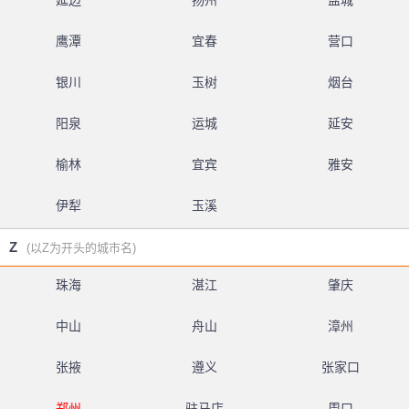
延边
扬州
盐城
鹰潭
宜春
营口
银川
玉树
烟台
阳泉
运城
延安
榆林
宜宾
雅安
伊犁
玉溪
Z
(以Z为开头的城市名)
珠海
湛江
肇庆
中山
舟山
漳州
张掖
遵义
张家口
郑州
驻马店
周口