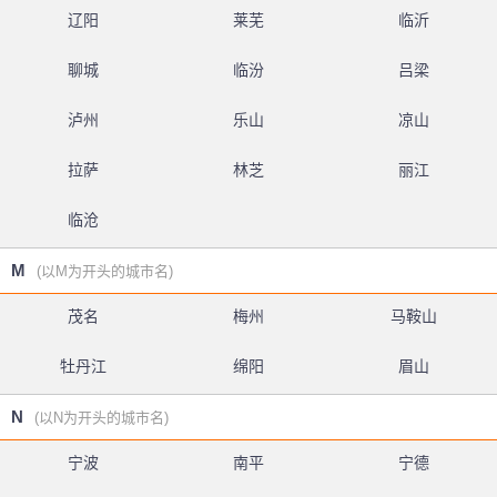
辽阳
莱芜
临沂
聊城
临汾
吕梁
泸州
乐山
凉山
拉萨
林芝
丽江
临沧
M
(以M为开头的城市名)
茂名
梅州
马鞍山
牡丹江
绵阳
眉山
N
(以N为开头的城市名)
宁波
南平
宁德