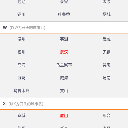
通辽
泰安
太原
铜川
吐鲁番
塔城
W
(以W为开头的城市名)
温州
芜湖
武威
梧州
武汉
无锡
乌海
乌兰察布
吴忠
潍坊
威海
渭南
乌鲁木齐
文山
X
(以X为开头的城市名)
宣城
厦门
邢台