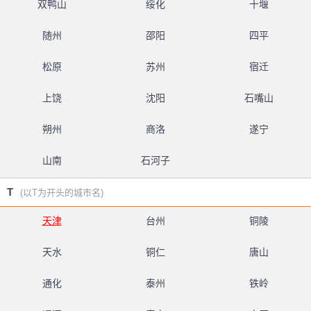
双鸭山
绥化
十堰
随州
邵阳
四平
松原
苏州
宿迁
上饶
沈阳
石嘴山
朔州
商洛
遂宁
山南
石河子
T
(以T为开头的城市名)
天津
台州
铜陵
天水
铜仁
唐山
通化
泰州
铁岭