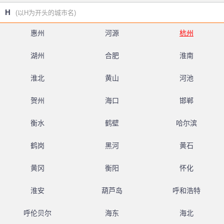
H
(以H为开头的城市名)
惠州
河源
杭州
湖州
合肥
淮南
淮北
黄山
河池
贺州
海口
邯郸
衡水
鹤壁
哈尔滨
鹤岗
黑河
黄石
黄冈
衡阳
怀化
淮安
葫芦岛
呼和浩特
呼伦贝尔
海东
海北