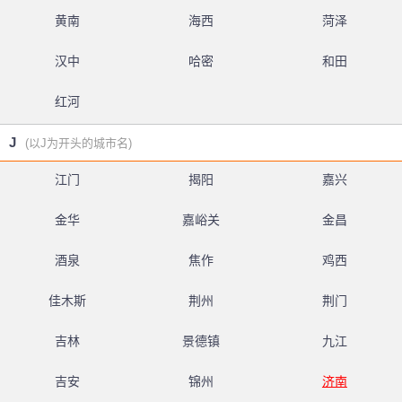
黄南
海西
菏泽
汉中
哈密
和田
红河
J
(以J为开头的城市名)
江门
揭阳
嘉兴
金华
嘉峪关
金昌
酒泉
焦作
鸡西
佳木斯
荆州
荆门
吉林
景德镇
九江
吉安
锦州
济南