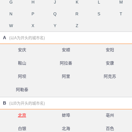
G
H
J
K
L
M
N
P
Q
R
S
T
W
X
Y
Z
A
(以A为开头的城市名)
安庆
安顺
安阳
鞍山
阿拉善
安康
阿坝
阿里
阿克苏
阿勒泰
B
(以B为开头的城市名)
北京
蚌埠
亳州
白银
北海
百色