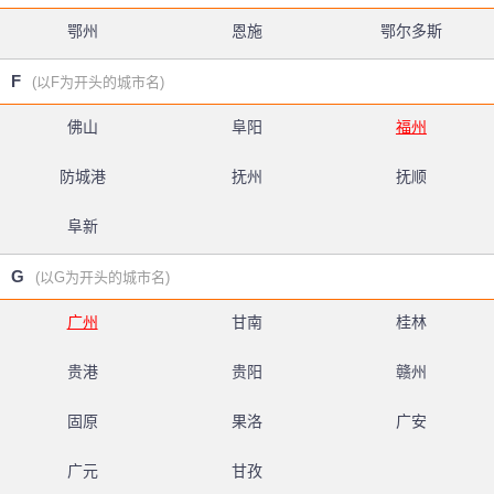
鄂州
恩施
鄂尔多斯
F
(以F为开头的城市名)
佛山
阜阳
福州
防城港
抚州
抚顺
阜新
G
(以G为开头的城市名)
广州
甘南
桂林
贵港
贵阳
赣州
固原
果洛
广安
广元
甘孜