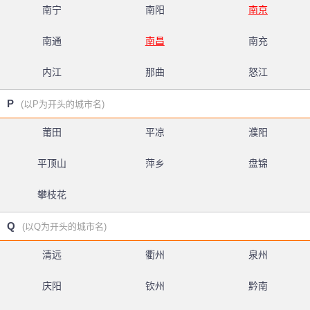
南宁
南阳
南京
南通
南昌
南充
内江
那曲
怒江
P
(以P为开头的城市名)
莆田
平凉
濮阳
平顶山
萍乡
盘锦
攀枝花
Q
(以Q为开头的城市名)
清远
衢州
泉州
庆阳
钦州
黔南