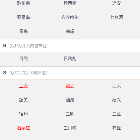
黔东南
黔西南
迁安
秦皇岛
齐齐哈尔
七台河
青岛
曲靖
R
(以R为开头的城市名)
日照
日喀则
S
(以S为开头的城市名)
上海
深圳
汕头
韶关
汕尾
绍兴
宿州
三明
三亚
石家庄
三门峡
商丘