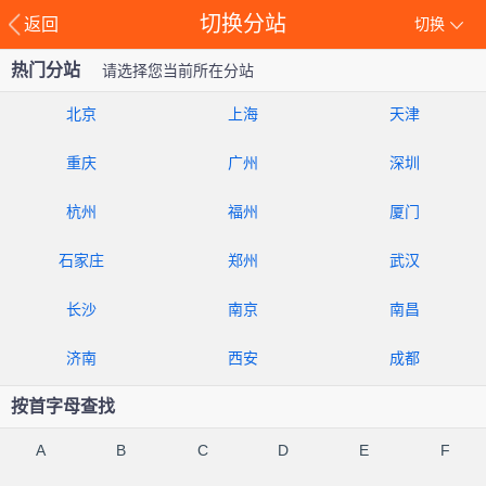
切换分站
返回
切换
热门分站
请选择您当前所在分站
北京
上海
天津
重庆
广州
深圳
杭州
福州
厦门
石家庄
郑州
武汉
长沙
南京
南昌
济南
西安
成都
按首字母查找
A
B
C
D
E
F