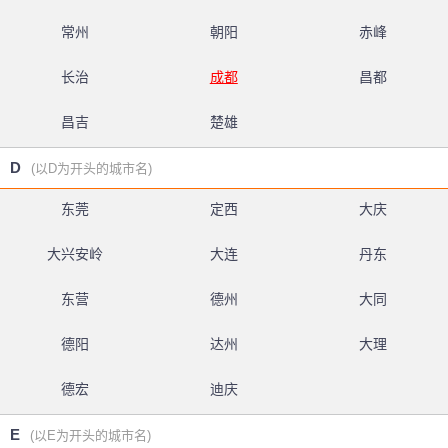
常州
朝阳
赤峰
长治
成都
昌都
昌吉
楚雄
D
(以D为开头的城市名)
东莞
定西
大庆
大兴安岭
大连
丹东
东营
德州
大同
德阳
达州
大理
德宏
迪庆
E
(以E为开头的城市名)