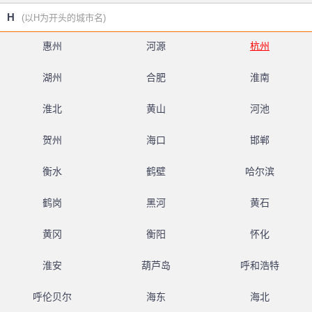
H
(以H为开头的城市名)
惠州
河源
杭州
湖州
合肥
淮南
淮北
黄山
河池
贺州
海口
邯郸
衡水
鹤壁
哈尔滨
鹤岗
黑河
黄石
黄冈
衡阳
怀化
淮安
葫芦岛
呼和浩特
呼伦贝尔
海东
海北