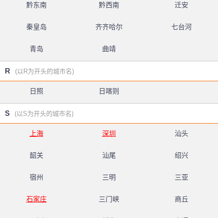
黔东南
黔西南
迁安
秦皇岛
齐齐哈尔
七台河
青岛
曲靖
R
(以R为开头的城市名)
日照
日喀则
S
(以S为开头的城市名)
上海
深圳
汕头
韶关
汕尾
绍兴
宿州
三明
三亚
石家庄
三门峡
商丘