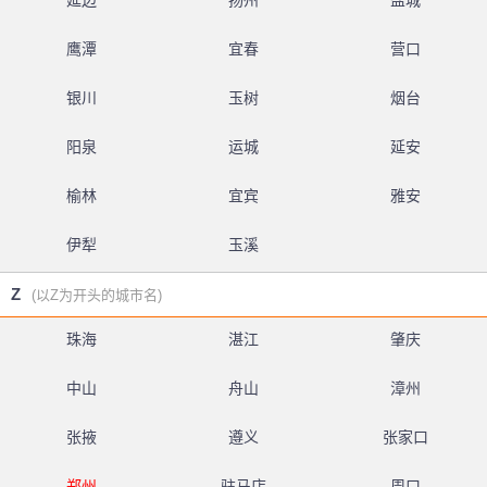
延边
扬州
盐城
鹰潭
宜春
营口
银川
玉树
烟台
阳泉
运城
延安
榆林
宜宾
雅安
伊犁
玉溪
Z
(以Z为开头的城市名)
珠海
湛江
肇庆
中山
舟山
漳州
张掖
遵义
张家口
郑州
驻马店
周口