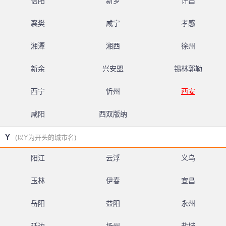
信阳
新乡
许昌
襄樊
咸宁
孝感
湘潭
湘西
徐州
新余
兴安盟
锡林郭勒
西宁
忻州
西安
咸阳
西双版纳
Y
(以Y为开头的城市名)
阳江
云浮
义乌
玉林
伊春
宜昌
岳阳
益阳
永州