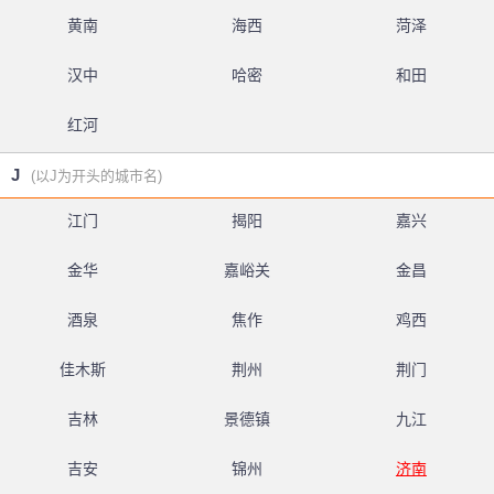
黄南
海西
菏泽
汉中
哈密
和田
红河
J
(以J为开头的城市名)
江门
揭阳
嘉兴
金华
嘉峪关
金昌
酒泉
焦作
鸡西
佳木斯
荆州
荆门
吉林
景德镇
九江
吉安
锦州
济南