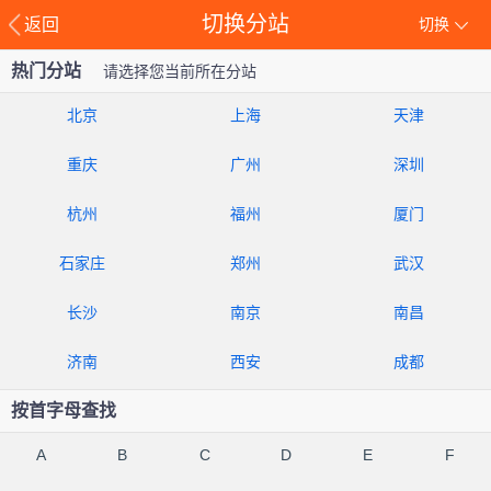
切换分站
返回
切换
热门分站
请选择您当前所在分站
北京
上海
天津
重庆
广州
深圳
杭州
福州
厦门
石家庄
郑州
武汉
长沙
南京
南昌
济南
西安
成都
按首字母查找
A
B
C
D
E
F