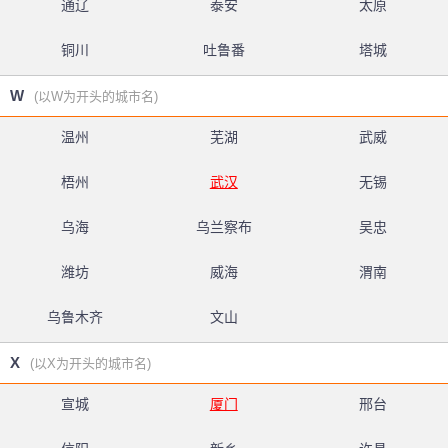
通辽
泰安
太原
铜川
吐鲁番
塔城
W
(以W为开头的城市名)
温州
芜湖
武威
梧州
武汉
无锡
乌海
乌兰察布
吴忠
潍坊
威海
渭南
乌鲁木齐
文山
X
(以X为开头的城市名)
宣城
厦门
邢台