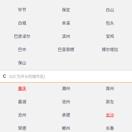
毕节
保定
白山
白城
本溪
包头
巴彦淖尔
滨州
宝鸡
巴中
巴音郭楞
博尔塔拉
保山
C
(以C为开头的城市名)
重庆
潮州
滁州
巢湖
池州
崇左
沧州
承德
长沙
常德
郴州
长春