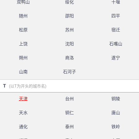
双鸭山
绥化
十堰
随州
邵阳
四平
松原
苏州
宿迁
上饶
沈阳
石嘴山
朔州
商洛
遂宁
山南
石河子
T
(以T为开头的城市名)
天津
台州
铜陵
天水
铜仁
唐山
通化
泰州
铁岭