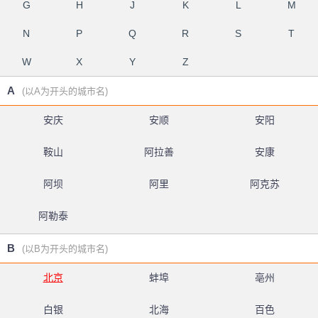
G
H
J
K
L
M
N
P
Q
R
S
T
W
X
Y
Z
A
(以A为开头的城市名)
安庆
安顺
安阳
鞍山
阿拉善
安康
阿坝
阿里
阿克苏
阿勒泰
B
(以B为开头的城市名)
北京
蚌埠
亳州
白银
北海
百色