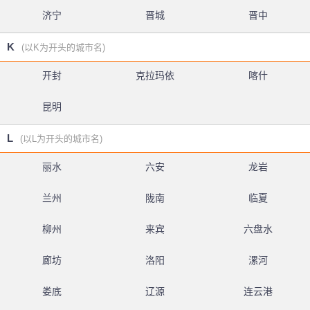
济宁
晋城
晋中
K
(以K为开头的城市名)
开封
克拉玛依
喀什
昆明
L
(以L为开头的城市名)
丽水
六安
龙岩
兰州
陇南
临夏
柳州
来宾
六盘水
廊坊
洛阳
漯河
娄底
辽源
连云港