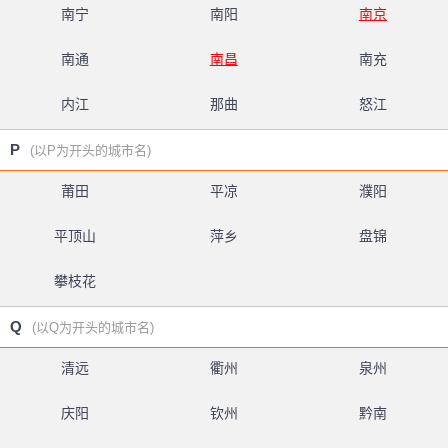
南宁
南阳
南京
南通
南昌
南充
内江
那曲
怒江
P
(以P为开头的城市名)
莆田
平凉
濮阳
平顶山
萍乡
盘锦
攀枝花
Q
(以Q为开头的城市名)
清远
衢州
泉州
庆阳
钦州
黔南