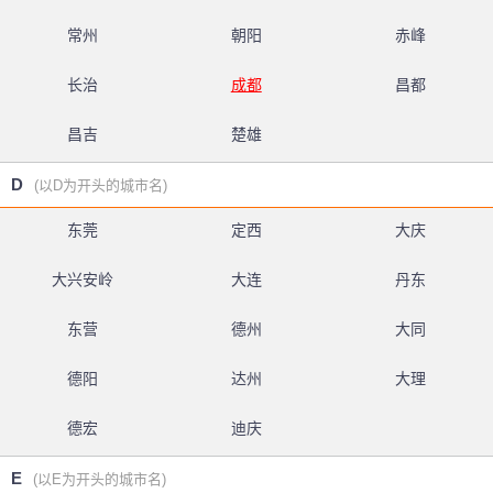
常州
朝阳
赤峰
长治
成都
昌都
昌吉
楚雄
D
(以D为开头的城市名)
东莞
定西
大庆
大兴安岭
大连
丹东
东营
德州
大同
德阳
达州
大理
德宏
迪庆
E
(以E为开头的城市名)