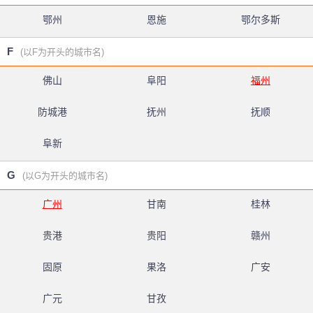
鄂州
恩施
鄂尔多斯
F
(以F为开头的城市名)
佛山
阜阳
福州
防城港
抚州
抚顺
阜新
G
(以G为开头的城市名)
广州
甘南
桂林
贵港
贵阳
赣州
固原
果洛
广安
广元
甘孜