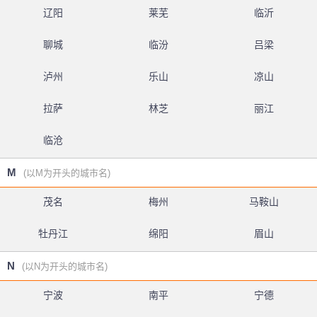
辽阳
莱芜
临沂
聊城
临汾
吕梁
泸州
乐山
凉山
拉萨
林芝
丽江
临沧
M
(以M为开头的城市名)
茂名
梅州
马鞍山
牡丹江
绵阳
眉山
N
(以N为开头的城市名)
宁波
南平
宁德