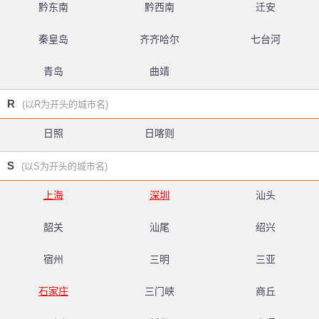
黔东南
黔西南
迁安
秦皇岛
齐齐哈尔
七台河
青岛
曲靖
R
(以R为开头的城市名)
日照
日喀则
S
(以S为开头的城市名)
上海
深圳
汕头
韶关
汕尾
绍兴
宿州
三明
三亚
石家庄
三门峡
商丘