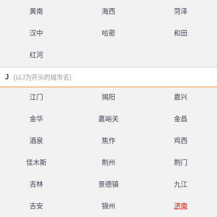
黄南
海西
菏泽
汉中
哈密
和田
红河
J
(以J为开头的城市名)
江门
揭阳
嘉兴
金华
嘉峪关
金昌
酒泉
焦作
鸡西
佳木斯
荆州
荆门
吉林
景德镇
九江
吉安
锦州
济南