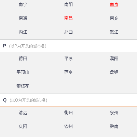
南宁
南阳
南京
南通
南昌
南充
内江
那曲
怒江
P
(以P为开头的城市名)
莆田
平凉
濮阳
平顶山
萍乡
盘锦
攀枝花
Q
(以Q为开头的城市名)
清远
衢州
泉州
庆阳
钦州
黔南