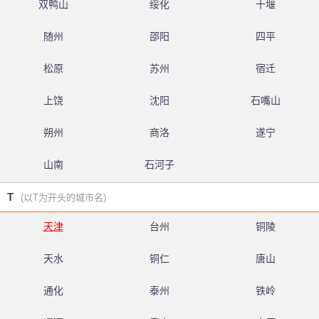
双鸭山
绥化
十堰
随州
邵阳
四平
松原
苏州
宿迁
上饶
沈阳
石嘴山
朔州
商洛
遂宁
山南
石河子
T
(以T为开头的城市名)
天津
台州
铜陵
天水
铜仁
唐山
通化
泰州
铁岭