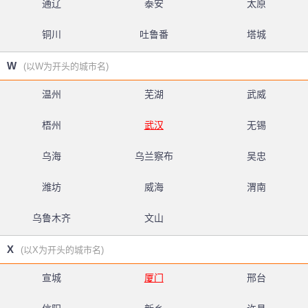
通辽
泰安
太原
铜川
吐鲁番
塔城
W
(以W为开头的城市名)
温州
芜湖
武威
梧州
武汉
无锡
乌海
乌兰察布
吴忠
潍坊
威海
渭南
乌鲁木齐
文山
X
(以X为开头的城市名)
宣城
厦门
邢台