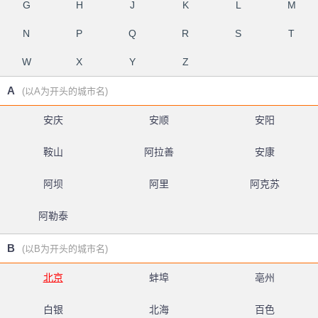
G
H
J
K
L
M
N
P
Q
R
S
T
W
X
Y
Z
A
(以A为开头的城市名)
安庆
安顺
安阳
鞍山
阿拉善
安康
阿坝
阿里
阿克苏
阿勒泰
B
(以B为开头的城市名)
北京
蚌埠
亳州
白银
北海
百色