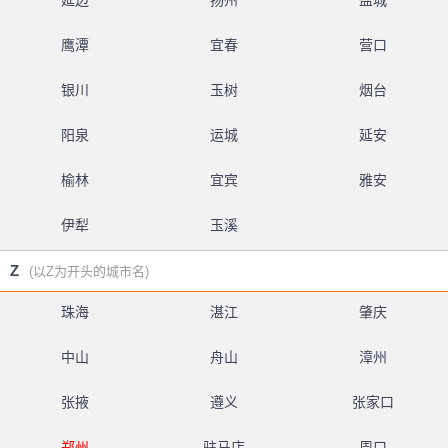
延边
扬州
盐城
鹰潭
宜春
营口
银川
玉树
烟台
阳泉
运城
延安
榆林
宜宾
雅安
伊犁
玉溪
Z
(以Z为开头的城市名)
珠海
湛江
肇庆
中山
舟山
漳州
张掖
遵义
张家口
郑州
驻马店
周口