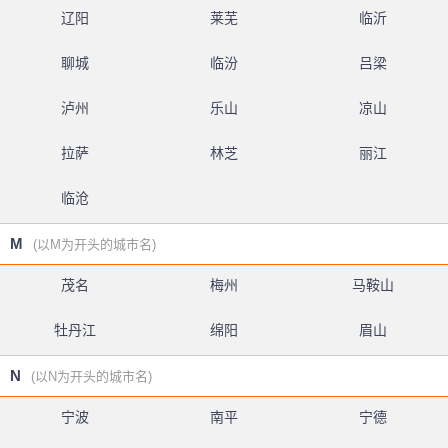
辽阳
莱芜
临沂
聊城
临汾
吕梁
泸州
乐山
凉山
拉萨
林芝
丽江
临沧
M
(以M为开头的城市名)
茂名
梅州
马鞍山
牡丹江
绵阳
眉山
N
(以N为开头的城市名)
宁波
南平
宁德