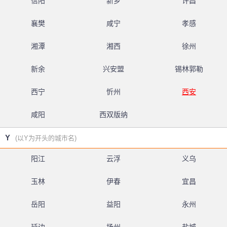
信阳
新乡
许昌
襄樊
咸宁
孝感
湘潭
湘西
徐州
新余
兴安盟
锡林郭勒
西宁
忻州
西安
咸阳
西双版纳
Y
(以Y为开头的城市名)
阳江
云浮
义乌
玉林
伊春
宜昌
岳阳
益阳
永州