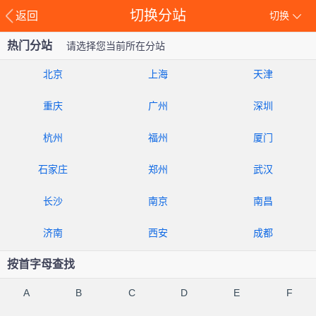
切换分站
返回
切换
热门分站
请选择您当前所在分站
北京
上海
天津
重庆
广州
深圳
杭州
福州
厦门
石家庄
郑州
武汉
长沙
南京
南昌
济南
西安
成都
按首字母查找
A
B
C
D
E
F