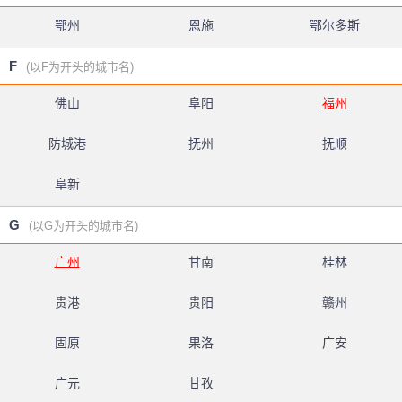
鄂州
恩施
鄂尔多斯
F
(以F为开头的城市名)
佛山
阜阳
福州
防城港
抚州
抚顺
阜新
G
(以G为开头的城市名)
广州
甘南
桂林
贵港
贵阳
赣州
固原
果洛
广安
广元
甘孜