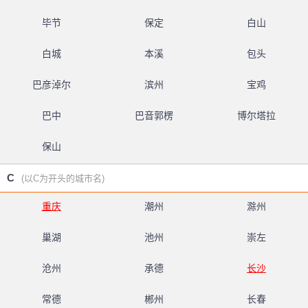
毕节
保定
白山
白城
本溪
包头
巴彦淖尔
滨州
宝鸡
巴中
巴音郭楞
博尔塔拉
保山
C
(以C为开头的城市名)
重庆
潮州
滁州
巢湖
池州
崇左
沧州
承德
长沙
常德
郴州
长春