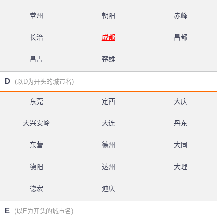
常州
朝阳
赤峰
长治
成都
昌都
昌吉
楚雄
D
(以D为开头的城市名)
东莞
定西
大庆
大兴安岭
大连
丹东
东营
德州
大同
德阳
达州
大理
德宏
迪庆
E
(以E为开头的城市名)