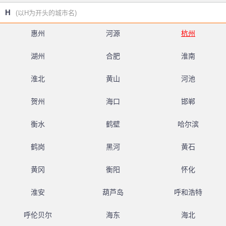
H
(以H为开头的城市名)
惠州
河源
杭州
湖州
合肥
淮南
淮北
黄山
河池
贺州
海口
邯郸
衡水
鹤壁
哈尔滨
鹤岗
黑河
黄石
黄冈
衡阳
怀化
淮安
葫芦岛
呼和浩特
呼伦贝尔
海东
海北