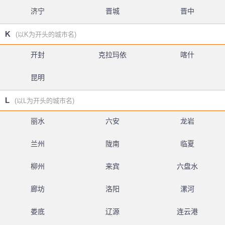
济宁
晋城
晋中
K
(以K为开头的城市名)
开封
克拉玛依
喀什
昆明
L
(以L为开头的城市名)
丽水
六安
龙岩
兰州
陇南
临夏
柳州
来宾
六盘水
廊坊
洛阳
漯河
娄底
辽源
连云港