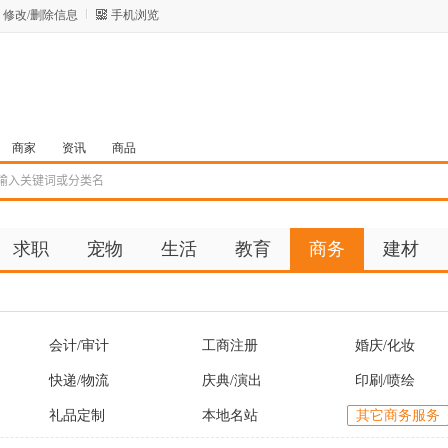
修改/删除信息
手机浏览
商家
资讯
商品
求职
宠物
生活
教育
商务
建材
会计/审计
工商注册
婚庆/化妆
快递/物流
庆典/演出
印刷/喷绘
礼品定制
本地名站
其它商务服务