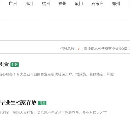
庆
广州
深圳
杭州
福州
厦门
石家庄
郑州
信息总数：
3
，置顶信息可使成交率提高5倍
积金
1图
省心服务！专为企业与自由职业者提供社保开户、增减员、基数核定、补缴
/毕业生档案存放
1图
生档案、离职人员档案、灵活就业档案均可托管存放。专业对接人才市