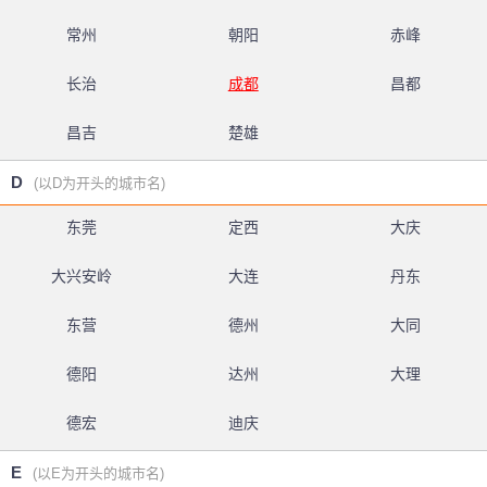
常州
朝阳
赤峰
长治
成都
昌都
昌吉
楚雄
D
(以D为开头的城市名)
东莞
定西
大庆
大兴安岭
大连
丹东
东营
德州
大同
德阳
达州
大理
德宏
迪庆
E
(以E为开头的城市名)