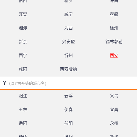
信阳
新乡
许昌
襄樊
咸宁
孝感
湘潭
湘西
徐州
新余
兴安盟
锡林郭勒
西宁
忻州
西安
咸阳
西双版纳
Y
(以Y为开头的城市名)
阳江
云浮
义乌
玉林
伊春
宜昌
岳阳
益阳
永州