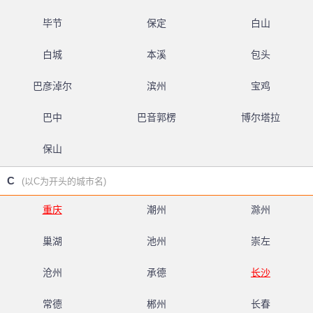
毕节
保定
白山
白城
本溪
包头
巴彦淖尔
滨州
宝鸡
巴中
巴音郭楞
博尔塔拉
保山
C
(以C为开头的城市名)
重庆
潮州
滁州
巢湖
池州
崇左
沧州
承德
长沙
常德
郴州
长春