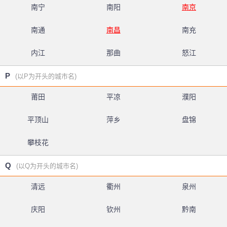
南宁
南阳
南京
南通
南昌
南充
内江
那曲
怒江
P
(以P为开头的城市名)
莆田
平凉
濮阳
平顶山
萍乡
盘锦
攀枝花
Q
(以Q为开头的城市名)
清远
衢州
泉州
庆阳
钦州
黔南