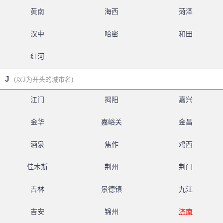
黄南
海西
菏泽
汉中
哈密
和田
红河
J
(以J为开头的城市名)
江门
揭阳
嘉兴
金华
嘉峪关
金昌
酒泉
焦作
鸡西
佳木斯
荆州
荆门
吉林
景德镇
九江
吉安
锦州
济南