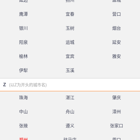
延边
扬州
盐城
鹰潭
宜春
营口
银川
玉树
烟台
阳泉
运城
延安
榆林
宜宾
雅安
伊犁
玉溪
Z
(以Z为开头的城市名)
珠海
湛江
肇庆
中山
舟山
漳州
张掖
遵义
张家口
郑州
驻马店
周口