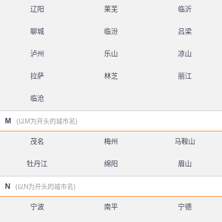
辽阳
莱芜
临沂
聊城
临汾
吕梁
泸州
乐山
凉山
拉萨
林芝
丽江
临沧
M
(以M为开头的城市名)
茂名
梅州
马鞍山
牡丹江
绵阳
眉山
N
(以N为开头的城市名)
宁波
南平
宁德