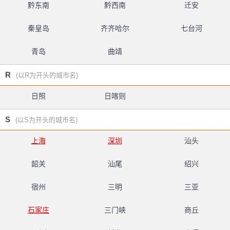
黔东南
黔西南
迁安
秦皇岛
齐齐哈尔
七台河
青岛
曲靖
R
(以R为开头的城市名)
日照
日喀则
S
(以S为开头的城市名)
上海
深圳
汕头
韶关
汕尾
绍兴
宿州
三明
三亚
石家庄
三门峡
商丘