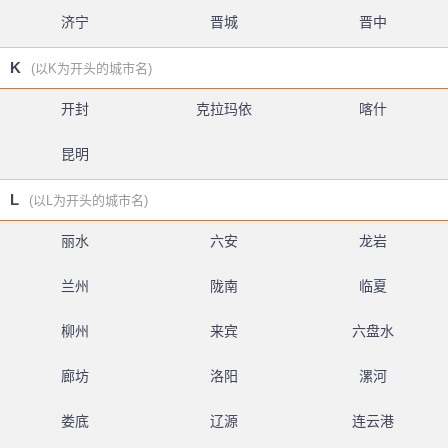
济宁
晋城
晋中
K
(以K为开头的城市名)
开封
克拉玛依
喀什
昆明
L
(以L为开头的城市名)
丽水
六安
龙岩
兰州
陇南
临夏
柳州
来宾
六盘水
廊坊
洛阳
漯河
娄底
辽源
连云港