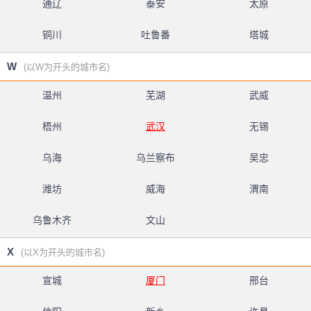
通辽
泰安
太原
铜川
吐鲁番
塔城
W
(以W为开头的城市名)
温州
芜湖
武威
梧州
武汉
无锡
乌海
乌兰察布
吴忠
潍坊
威海
渭南
乌鲁木齐
文山
X
(以X为开头的城市名)
宣城
厦门
邢台