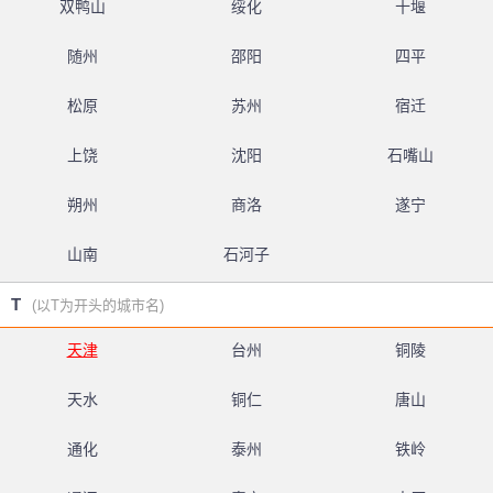
双鸭山
绥化
十堰
随州
邵阳
四平
松原
苏州
宿迁
上饶
沈阳
石嘴山
朔州
商洛
遂宁
山南
石河子
T
(以T为开头的城市名)
天津
台州
铜陵
天水
铜仁
唐山
通化
泰州
铁岭