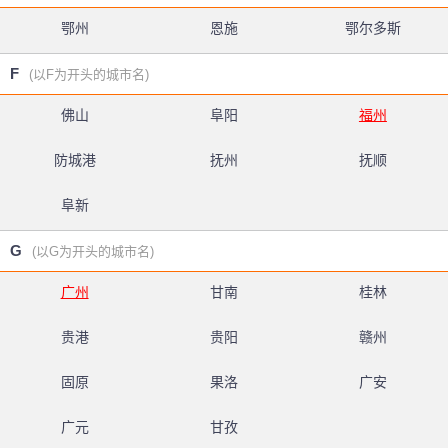
鄂州
恩施
鄂尔多斯
F
(以F为开头的城市名)
佛山
阜阳
福州
防城港
抚州
抚顺
阜新
G
(以G为开头的城市名)
广州
甘南
桂林
贵港
贵阳
赣州
固原
果洛
广安
广元
甘孜