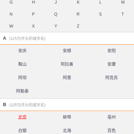
G
H
J
K
L
M
N
P
Q
R
S
T
W
X
Y
Z
A
(以A为开头的城市名)
安庆
安顺
安阳
鞍山
阿拉善
安康
阿坝
阿里
阿克苏
阿勒泰
B
(以B为开头的城市名)
北京
蚌埠
亳州
白银
北海
百色