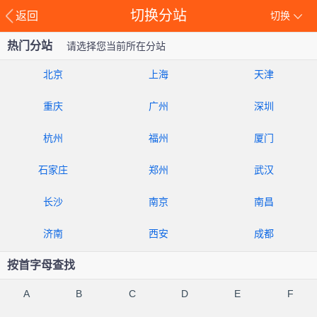
切换分站
返回
切换
热门分站
请选择您当前所在分站
北京
上海
天津
重庆
广州
深圳
杭州
福州
厦门
石家庄
郑州
武汉
长沙
南京
南昌
济南
西安
成都
按首字母查找
A
B
C
D
E
F