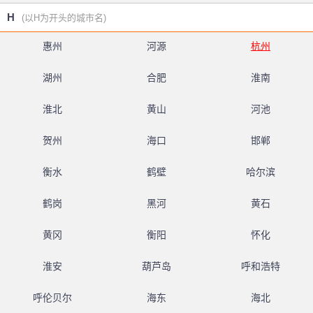
H
(以H为开头的城市名)
惠州
河源
杭州
湖州
合肥
淮南
淮北
黄山
河池
贺州
海口
邯郸
衡水
鹤壁
哈尔滨
鹤岗
黑河
黄石
黄冈
衡阳
怀化
淮安
葫芦岛
呼和浩特
呼伦贝尔
海东
海北