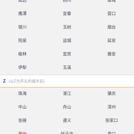
延边
扬州
盐城
鹰潭
宜春
营口
银川
玉树
烟台
阳泉
运城
延安
榆林
宜宾
雅安
伊犁
玉溪
Z
(以Z为开头的城市名)
珠海
湛江
肇庆
中山
舟山
漳州
张掖
遵义
张家口
郑州
驻马店
周口