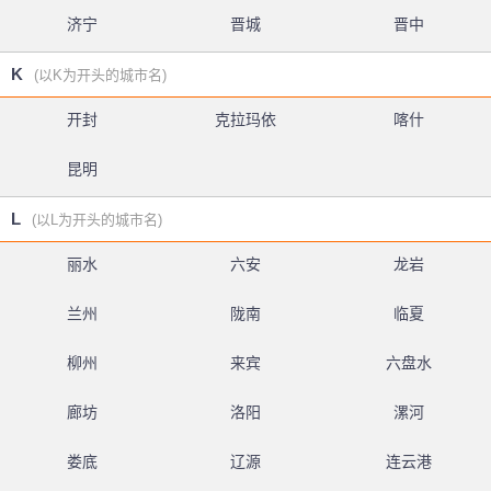
济宁
晋城
晋中
K
(以K为开头的城市名)
开封
克拉玛依
喀什
昆明
L
(以L为开头的城市名)
丽水
六安
龙岩
兰州
陇南
临夏
柳州
来宾
六盘水
廊坊
洛阳
漯河
娄底
辽源
连云港