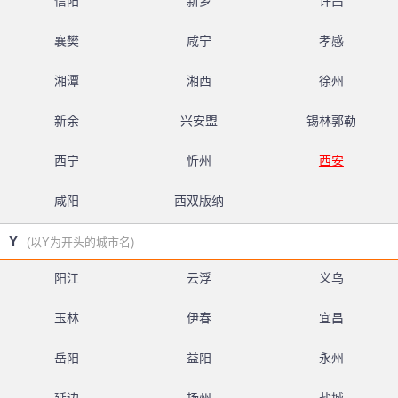
信阳
新乡
许昌
襄樊
咸宁
孝感
湘潭
湘西
徐州
新余
兴安盟
锡林郭勒
西宁
忻州
西安
咸阳
西双版纳
Y
(以Y为开头的城市名)
阳江
云浮
义乌
玉林
伊春
宜昌
岳阳
益阳
永州