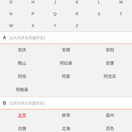
G
H
J
K
L
M
N
P
Q
R
S
T
W
X
Y
Z
A
(以A为开头的城市名)
安庆
安顺
安阳
鞍山
阿拉善
安康
阿坝
阿里
阿克苏
阿勒泰
B
(以B为开头的城市名)
北京
蚌埠
亳州
白银
北海
百色