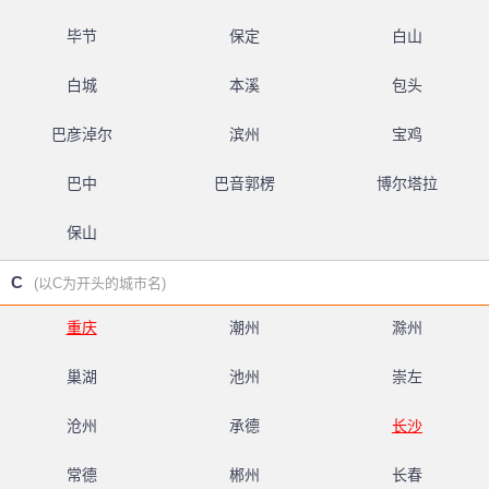
毕节
保定
白山
白城
本溪
包头
巴彦淖尔
滨州
宝鸡
巴中
巴音郭楞
博尔塔拉
保山
C
(以C为开头的城市名)
重庆
潮州
滁州
巢湖
池州
崇左
沧州
承德
长沙
常德
郴州
长春