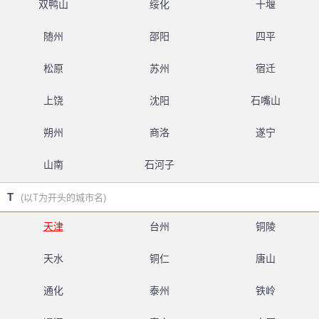
双鸭山
绥化
十堰
随州
邵阳
四平
松原
苏州
宿迁
上饶
沈阳
石嘴山
朔州
商洛
遂宁
山南
石河子
T
(以T为开头的城市名)
天津
台州
铜陵
天水
铜仁
唐山
通化
泰州
铁岭