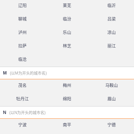
辽阳
莱芜
临沂
聊城
临汾
吕梁
泸州
乐山
凉山
拉萨
林芝
丽江
临沧
M
(以M为开头的城市名)
茂名
梅州
马鞍山
牡丹江
绵阳
眉山
N
(以N为开头的城市名)
宁波
南平
宁德