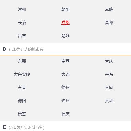
常州
朝阳
赤峰
长治
成都
昌都
昌吉
楚雄
D
(以D为开头的城市名)
东莞
定西
大庆
大兴安岭
大连
丹东
东营
德州
大同
德阳
达州
大理
德宏
迪庆
E
(以E为开头的城市名)