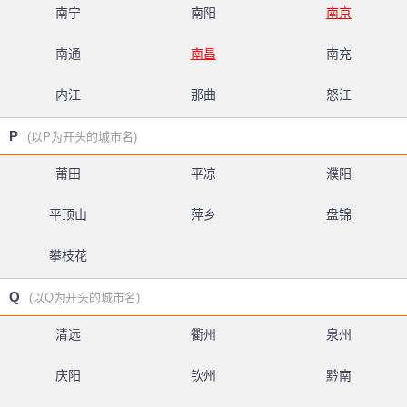
南宁
南阳
南京
南通
南昌
南充
内江
那曲
怒江
P
(以P为开头的城市名)
莆田
平凉
濮阳
平顶山
萍乡
盘锦
攀枝花
Q
(以Q为开头的城市名)
清远
衢州
泉州
庆阳
钦州
黔南