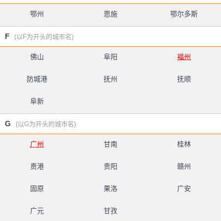
鄂州
恩施
鄂尔多斯
F
(以F为开头的城市名)
佛山
阜阳
福州
防城港
抚州
抚顺
阜新
G
(以G为开头的城市名)
广州
甘南
桂林
贵港
贵阳
赣州
固原
果洛
广安
广元
甘孜