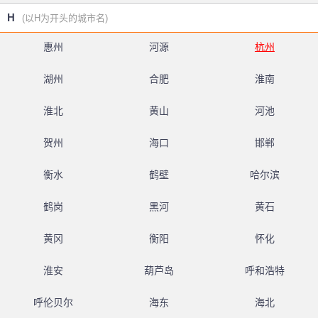
H
(以H为开头的城市名)
惠州
河源
杭州
湖州
合肥
淮南
淮北
黄山
河池
贺州
海口
邯郸
衡水
鹤壁
哈尔滨
鹤岗
黑河
黄石
黄冈
衡阳
怀化
淮安
葫芦岛
呼和浩特
呼伦贝尔
海东
海北