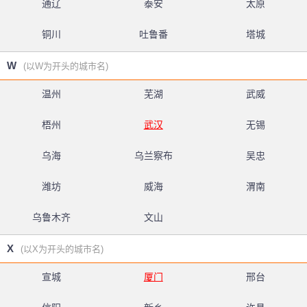
通辽
泰安
太原
铜川
吐鲁番
塔城
W
(以W为开头的城市名)
温州
芜湖
武威
梧州
武汉
无锡
乌海
乌兰察布
吴忠
潍坊
威海
渭南
乌鲁木齐
文山
X
(以X为开头的城市名)
宣城
厦门
邢台