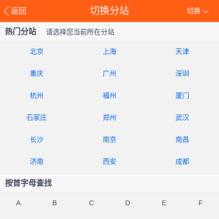
切换分站
返回
切换
热门分站
请选择您当前所在分站
北京
上海
天津
重庆
广州
深圳
杭州
福州
厦门
石家庄
郑州
武汉
长沙
南京
南昌
济南
西安
成都
按首字母查找
A
B
C
D
E
F