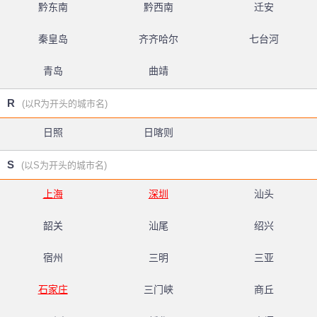
黔东南
黔西南
迁安
秦皇岛
齐齐哈尔
七台河
青岛
曲靖
R
(以R为开头的城市名)
日照
日喀则
S
(以S为开头的城市名)
上海
深圳
汕头
韶关
汕尾
绍兴
宿州
三明
三亚
石家庄
三门峡
商丘