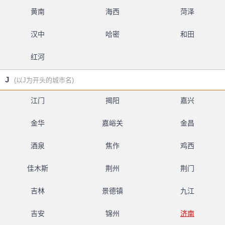
黄南
海西
菏泽
汉中
哈密
和田
红河
J
(以J为开头的城市名)
江门
揭阳
嘉兴
金华
嘉峪关
金昌
酒泉
焦作
鸡西
佳木斯
荆州
荆门
吉林
景德镇
九江
吉安
锦州
济南