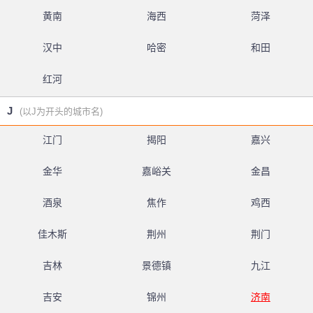
黄南
海西
菏泽
汉中
哈密
和田
红河
J
(以J为开头的城市名)
江门
揭阳
嘉兴
金华
嘉峪关
金昌
酒泉
焦作
鸡西
佳木斯
荆州
荆门
吉林
景德镇
九江
吉安
锦州
济南