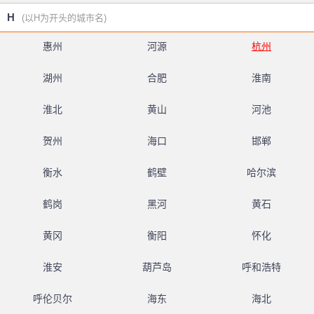
H
(以H为开头的城市名)
惠州
河源
杭州
湖州
合肥
淮南
淮北
黄山
河池
贺州
海口
邯郸
衡水
鹤壁
哈尔滨
鹤岗
黑河
黄石
黄冈
衡阳
怀化
淮安
葫芦岛
呼和浩特
呼伦贝尔
海东
海北