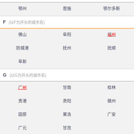
鄂州
恩施
鄂尔多斯
F
(以F为开头的城市名)
佛山
阜阳
福州
防城港
抚州
抚顺
阜新
G
(以G为开头的城市名)
广州
甘南
桂林
贵港
贵阳
赣州
固原
果洛
广安
广元
甘孜