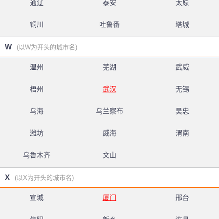
通辽
泰安
太原
铜川
吐鲁番
塔城
W
(以W为开头的城市名)
温州
芜湖
武威
梧州
武汉
无锡
乌海
乌兰察布
吴忠
潍坊
威海
渭南
乌鲁木齐
文山
X
(以X为开头的城市名)
宣城
厦门
邢台