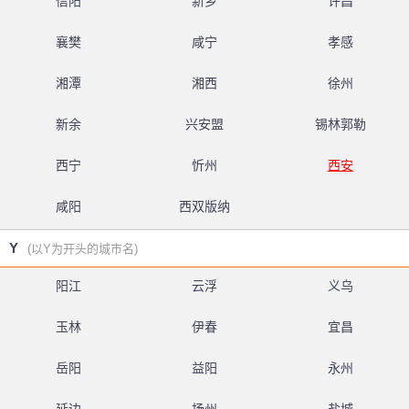
信阳
新乡
许昌
襄樊
咸宁
孝感
湘潭
湘西
徐州
新余
兴安盟
锡林郭勒
西宁
忻州
西安
咸阳
西双版纳
Y
(以Y为开头的城市名)
阳江
云浮
义乌
玉林
伊春
宜昌
岳阳
益阳
永州