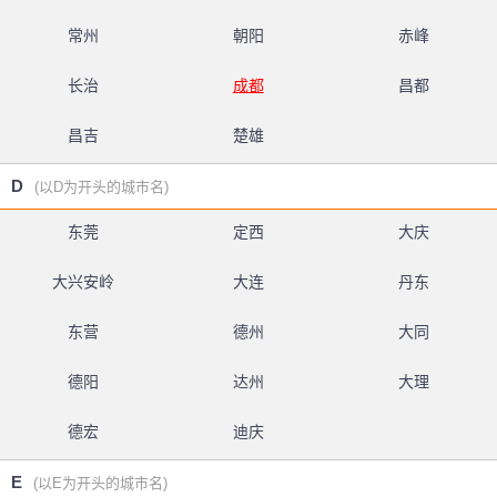
常州
朝阳
赤峰
长治
成都
昌都
昌吉
楚雄
D
(以D为开头的城市名)
东莞
定西
大庆
大兴安岭
大连
丹东
东营
德州
大同
德阳
达州
大理
德宏
迪庆
E
(以E为开头的城市名)