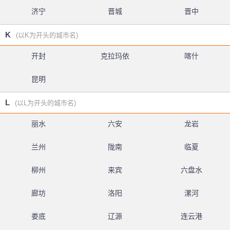
济宁
晋城
晋中
K
(以K为开头的城市名)
开封
克拉玛依
喀什
昆明
L
(以L为开头的城市名)
丽水
六安
龙岩
兰州
陇南
临夏
柳州
来宾
六盘水
廊坊
洛阳
漯河
娄底
辽源
连云港