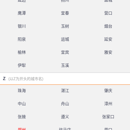
延边
扬州
盐城
鹰潭
宜春
营口
银川
玉树
烟台
阳泉
运城
延安
榆林
宜宾
雅安
伊犁
玉溪
Z
(以Z为开头的城市名)
珠海
湛江
肇庆
中山
舟山
漳州
张掖
遵义
张家口
郑州
驻马店
周口