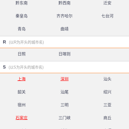
黔东南
黔西南
迁安
秦皇岛
齐齐哈尔
七台河
青岛
曲靖
R
(以R为开头的城市名)
日照
日喀则
S
(以S为开头的城市名)
上海
深圳
汕头
韶关
汕尾
绍兴
宿州
三明
三亚
石家庄
三门峡
商丘