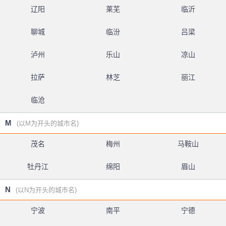
辽阳
莱芜
临沂
聊城
临汾
吕梁
泸州
乐山
凉山
拉萨
林芝
丽江
临沧
M
(以M为开头的城市名)
茂名
梅州
马鞍山
牡丹江
绵阳
眉山
N
(以N为开头的城市名)
宁波
南平
宁德