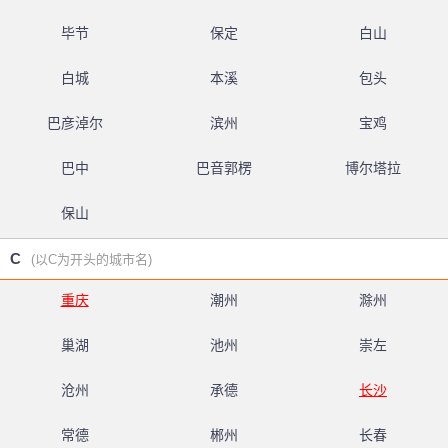
毕节
保定
白山
白城
本溪
包头
巴彦淖尔
滨州
宝鸡
巴中
巴音郭楞
博尔塔拉
保山
C
(以C为开头的城市名)
重庆
潮州
滁州
巢湖
池州
崇左
沧州
承德
长沙
常德
郴州
长春