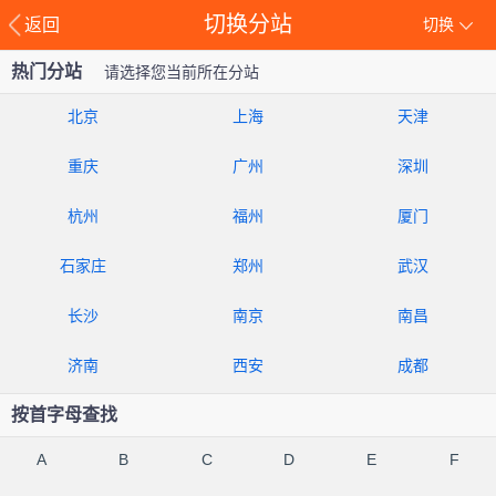
切换分站
返回
切换
热门分站
请选择您当前所在分站
北京
上海
天津
重庆
广州
深圳
杭州
福州
厦门
石家庄
郑州
武汉
长沙
南京
南昌
济南
西安
成都
按首字母查找
A
B
C
D
E
F