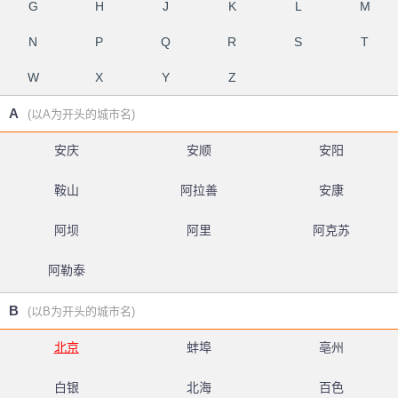
G
H
J
K
L
M
N
P
Q
R
S
T
W
X
Y
Z
A
(以A为开头的城市名)
安庆
安顺
安阳
鞍山
阿拉善
安康
阿坝
阿里
阿克苏
阿勒泰
B
(以B为开头的城市名)
北京
蚌埠
亳州
白银
北海
百色