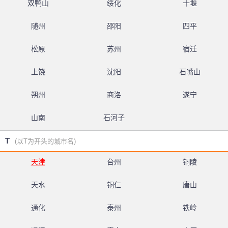
双鸭山
绥化
十堰
随州
邵阳
四平
松原
苏州
宿迁
上饶
沈阳
石嘴山
朔州
商洛
遂宁
山南
石河子
T
(以T为开头的城市名)
天津
台州
铜陵
天水
铜仁
唐山
通化
泰州
铁岭