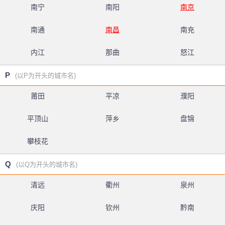
南宁
南阳
南京
南通
南昌
南充
内江
那曲
怒江
P
(以P为开头的城市名)
莆田
平凉
濮阳
平顶山
萍乡
盘锦
攀枝花
Q
(以Q为开头的城市名)
清远
衢州
泉州
庆阳
钦州
黔南