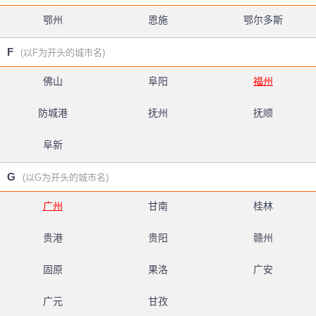
鄂州
恩施
鄂尔多斯
F
(以F为开头的城市名)
佛山
阜阳
福州
防城港
抚州
抚顺
阜新
G
(以G为开头的城市名)
广州
甘南
桂林
贵港
贵阳
赣州
固原
果洛
广安
广元
甘孜