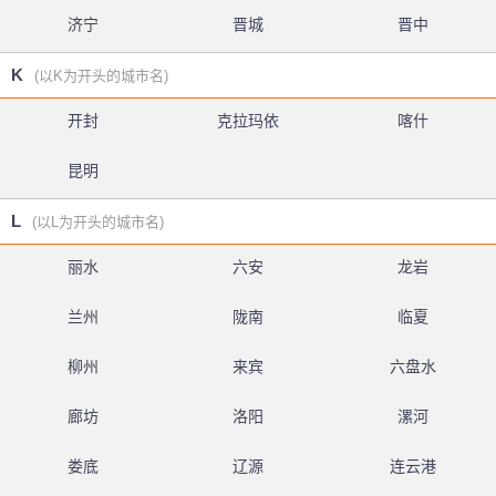
济宁
晋城
晋中
K
(以K为开头的城市名)
开封
克拉玛依
喀什
昆明
L
(以L为开头的城市名)
丽水
六安
龙岩
兰州
陇南
临夏
柳州
来宾
六盘水
廊坊
洛阳
漯河
娄底
辽源
连云港