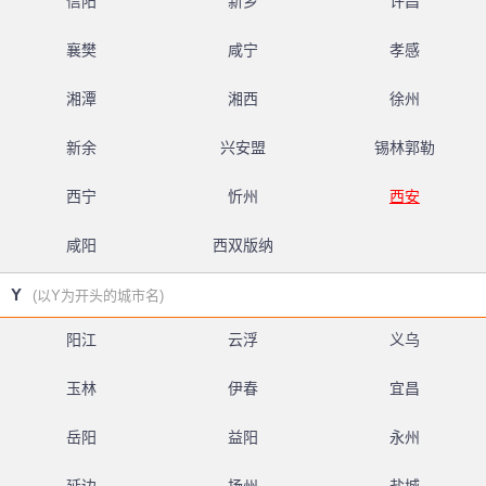
信阳
新乡
许昌
襄樊
咸宁
孝感
湘潭
湘西
徐州
新余
兴安盟
锡林郭勒
西宁
忻州
西安
咸阳
西双版纳
Y
(以Y为开头的城市名)
阳江
云浮
义乌
玉林
伊春
宜昌
岳阳
益阳
永州