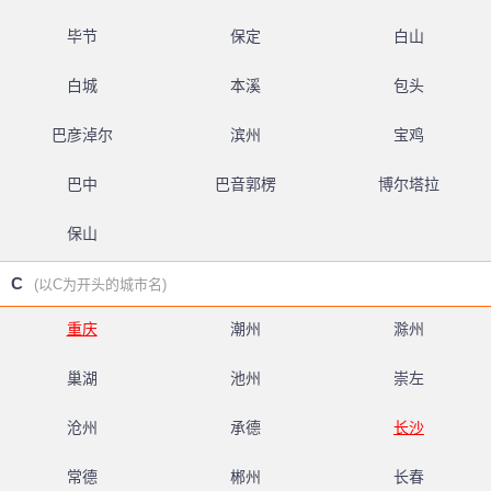
毕节
保定
白山
白城
本溪
包头
巴彦淖尔
滨州
宝鸡
巴中
巴音郭楞
博尔塔拉
保山
C
(以C为开头的城市名)
重庆
潮州
滁州
巢湖
池州
崇左
沧州
承德
长沙
常德
郴州
长春