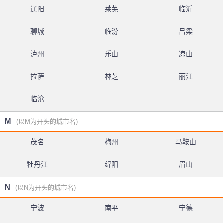
辽阳
莱芜
临沂
聊城
临汾
吕梁
泸州
乐山
凉山
拉萨
林芝
丽江
临沧
M
(以M为开头的城市名)
茂名
梅州
马鞍山
牡丹江
绵阳
眉山
N
(以N为开头的城市名)
宁波
南平
宁德