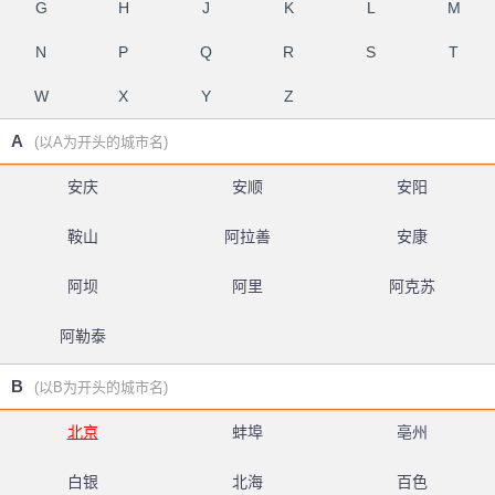
G
H
J
K
L
M
N
P
Q
R
S
T
W
X
Y
Z
A
(以A为开头的城市名)
安庆
安顺
安阳
鞍山
阿拉善
安康
阿坝
阿里
阿克苏
阿勒泰
B
(以B为开头的城市名)
北京
蚌埠
亳州
白银
北海
百色