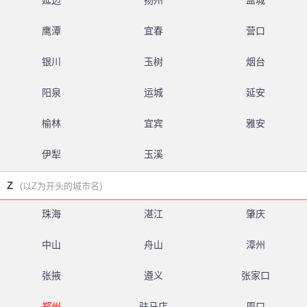
延边
扬州
盐城
鹰潭
宜春
营口
银川
玉树
烟台
阳泉
运城
延安
榆林
宜宾
雅安
伊犁
玉溪
Z
(以Z为开头的城市名)
珠海
湛江
肇庆
中山
舟山
漳州
张掖
遵义
张家口
郑州
驻马店
周口