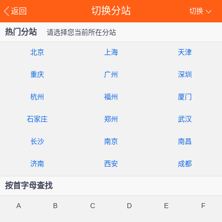
切换分站
返回
切换
热门分站
请选择您当前所在分站
北京
上海
天津
重庆
广州
深圳
杭州
福州
厦门
石家庄
郑州
武汉
长沙
南京
南昌
济南
西安
成都
按首字母查找
A
B
C
D
E
F