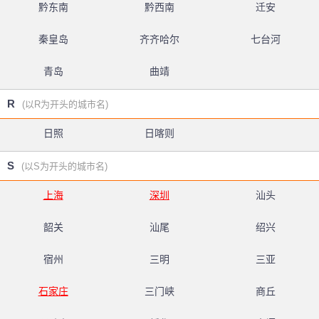
黔东南
黔西南
迁安
秦皇岛
齐齐哈尔
七台河
青岛
曲靖
R
(以R为开头的城市名)
日照
日喀则
S
(以S为开头的城市名)
上海
深圳
汕头
韶关
汕尾
绍兴
宿州
三明
三亚
石家庄
三门峡
商丘