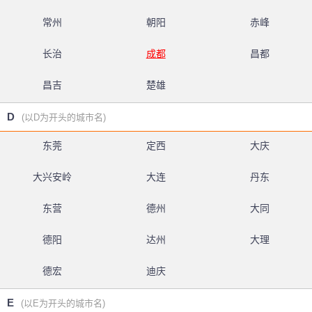
常州
朝阳
赤峰
长治
成都
昌都
昌吉
楚雄
D
(以D为开头的城市名)
东莞
定西
大庆
大兴安岭
大连
丹东
东营
德州
大同
德阳
达州
大理
德宏
迪庆
E
(以E为开头的城市名)