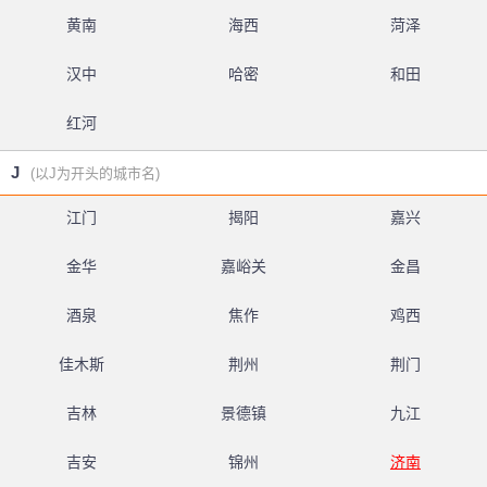
黄南
海西
菏泽
汉中
哈密
和田
红河
J
(以J为开头的城市名)
江门
揭阳
嘉兴
金华
嘉峪关
金昌
酒泉
焦作
鸡西
佳木斯
荆州
荆门
吉林
景德镇
九江
吉安
锦州
济南