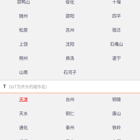
双鸭山
绥化
十堰
随州
邵阳
四平
松原
苏州
宿迁
上饶
沈阳
石嘴山
朔州
商洛
遂宁
山南
石河子
T
(以T为开头的城市名)
天津
台州
铜陵
天水
铜仁
唐山
通化
泰州
铁岭