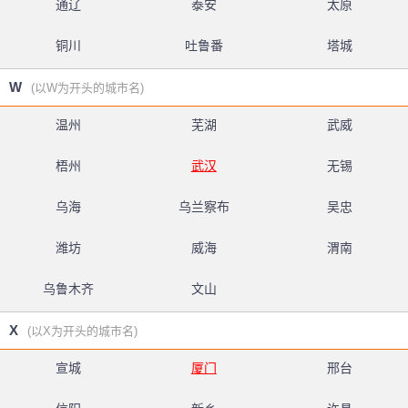
通辽
泰安
太原
铜川
吐鲁番
塔城
W
(以W为开头的城市名)
温州
芜湖
武威
梧州
武汉
无锡
乌海
乌兰察布
吴忠
潍坊
威海
渭南
乌鲁木齐
文山
X
(以X为开头的城市名)
宣城
厦门
邢台