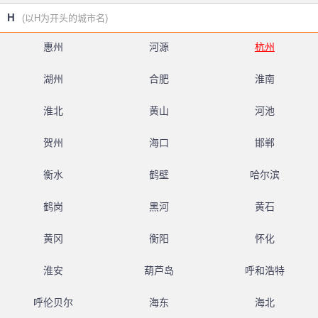
H
(以H为开头的城市名)
惠州
河源
杭州
湖州
合肥
淮南
淮北
黄山
河池
贺州
海口
邯郸
衡水
鹤壁
哈尔滨
鹤岗
黑河
黄石
黄冈
衡阳
怀化
淮安
葫芦岛
呼和浩特
呼伦贝尔
海东
海北