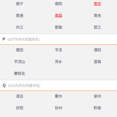
南宁
南阳
南京
南通
南昌
南充
内江
那曲
怒江
P
(以P为开头的城市名)
莆田
平凉
濮阳
平顶山
萍乡
盘锦
攀枝花
Q
(以Q为开头的城市名)
清远
衢州
泉州
庆阳
钦州
黔南