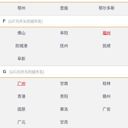
鄂州
恩施
鄂尔多斯
F
(以F为开头的城市名)
佛山
阜阳
福州
防城港
抚州
抚顺
阜新
G
(以G为开头的城市名)
广州
甘南
桂林
贵港
贵阳
赣州
固原
果洛
广安
广元
甘孜