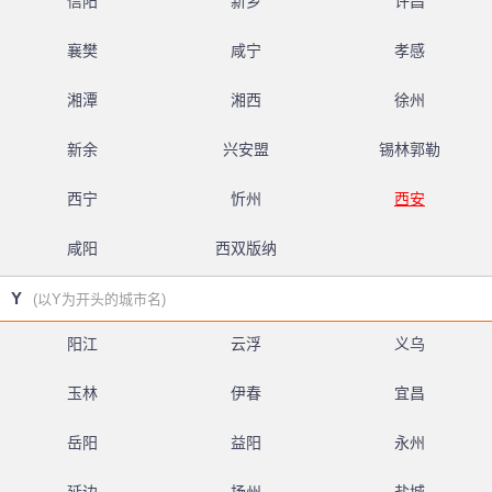
信阳
新乡
许昌
襄樊
咸宁
孝感
湘潭
湘西
徐州
新余
兴安盟
锡林郭勒
西宁
忻州
西安
咸阳
西双版纳
Y
(以Y为开头的城市名)
阳江
云浮
义乌
玉林
伊春
宜昌
岳阳
益阳
永州