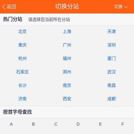
切换分站
返回
切换
热门分站
请选择您当前所在分站
北京
上海
天津
重庆
广州
深圳
杭州
福州
厦门
石家庄
郑州
武汉
长沙
南京
南昌
济南
西安
成都
按首字母查找
A
B
C
D
E
F