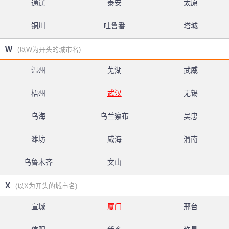
通辽
泰安
太原
铜川
吐鲁番
塔城
W
(以W为开头的城市名)
温州
芜湖
武威
梧州
武汉
无锡
乌海
乌兰察布
吴忠
潍坊
威海
渭南
乌鲁木齐
文山
X
(以X为开头的城市名)
宣城
厦门
邢台