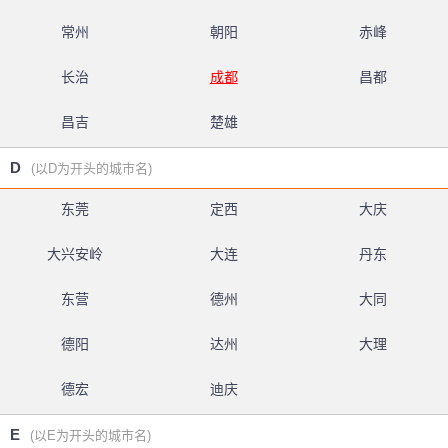
常州
朝阳
赤峰
长治
成都
昌都
昌吉
楚雄
D
(以D为开头的城市名)
东莞
定西
大庆
大兴安岭
大连
丹东
东营
德州
大同
德阳
达州
大理
德宏
迪庆
E
(以E为开头的城市名)