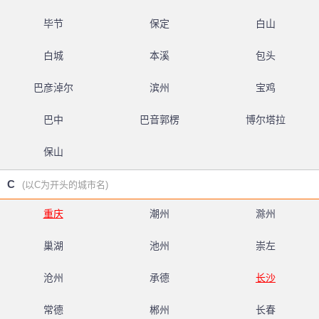
毕节
保定
白山
白城
本溪
包头
巴彦淖尔
滨州
宝鸡
巴中
巴音郭楞
博尔塔拉
保山
C
(以C为开头的城市名)
重庆
潮州
滁州
巢湖
池州
崇左
沧州
承德
长沙
常德
郴州
长春