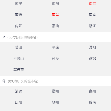
南宁
南阳
南京
南通
南昌
南充
内江
那曲
怒江
P
(以P为开头的城市名)
莆田
平凉
濮阳
平顶山
萍乡
盘锦
攀枝花
Q
(以Q为开头的城市名)
清远
衢州
泉州
庆阳
钦州
黔南