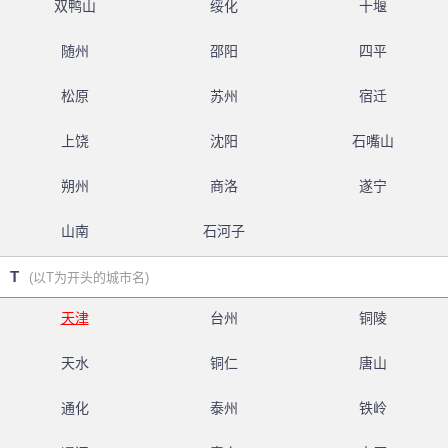
双鸭山
绥化
十堰
随州
邵阳
四平
松原
苏州
宿迁
上饶
沈阳
石嘴山
朔州
商洛
遂宁
山南
石河子
T
(以T为开头的城市名)
天津
台州
铜陵
天水
铜仁
唐山
通化
泰州
铁岭