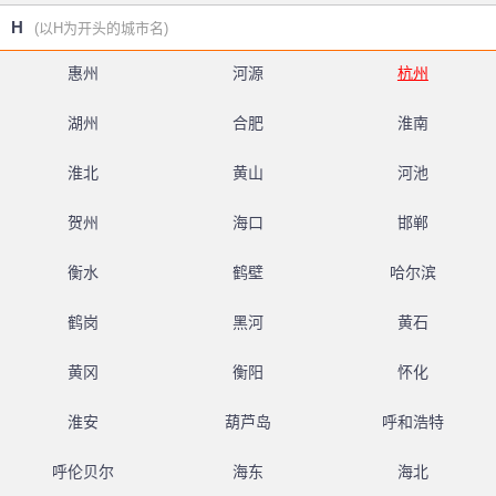
H
(以H为开头的城市名)
惠州
河源
杭州
湖州
合肥
淮南
淮北
黄山
河池
贺州
海口
邯郸
衡水
鹤壁
哈尔滨
鹤岗
黑河
黄石
黄冈
衡阳
怀化
淮安
葫芦岛
呼和浩特
呼伦贝尔
海东
海北