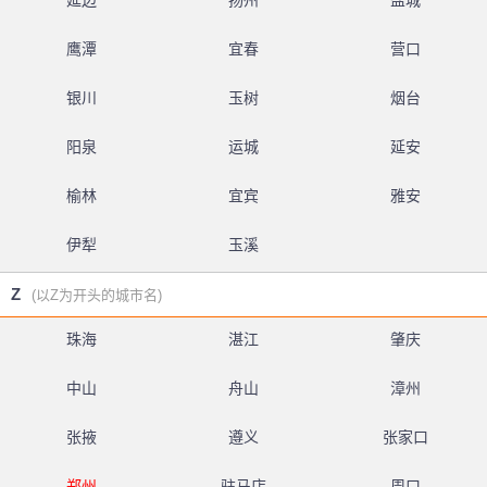
延边
扬州
盐城
鹰潭
宜春
营口
银川
玉树
烟台
阳泉
运城
延安
榆林
宜宾
雅安
伊犁
玉溪
Z
(以Z为开头的城市名)
珠海
湛江
肇庆
中山
舟山
漳州
张掖
遵义
张家口
郑州
驻马店
周口