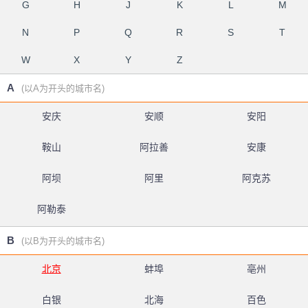
G
H
J
K
L
M
N
P
Q
R
S
T
W
X
Y
Z
A
(以A为开头的城市名)
安庆
安顺
安阳
鞍山
阿拉善
安康
阿坝
阿里
阿克苏
阿勒泰
B
(以B为开头的城市名)
北京
蚌埠
亳州
白银
北海
百色