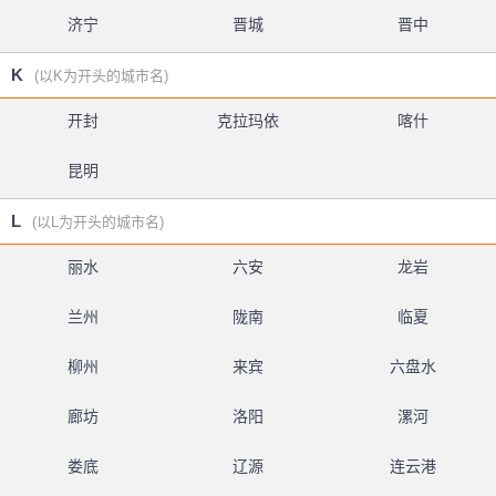
济宁
晋城
晋中
K
(以K为开头的城市名)
开封
克拉玛依
喀什
昆明
L
(以L为开头的城市名)
丽水
六安
龙岩
兰州
陇南
临夏
柳州
来宾
六盘水
廊坊
洛阳
漯河
娄底
辽源
连云港