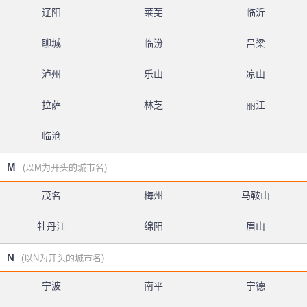
辽阳
莱芜
临沂
聊城
临汾
吕梁
泸州
乐山
凉山
拉萨
林芝
丽江
临沧
M
(以M为开头的城市名)
茂名
梅州
马鞍山
牡丹江
绵阳
眉山
N
(以N为开头的城市名)
宁波
南平
宁德