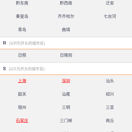
黔东南
黔西南
迁安
秦皇岛
齐齐哈尔
七台河
青岛
曲靖
R
(以R为开头的城市名)
日照
日喀则
S
(以S为开头的城市名)
上海
深圳
汕头
韶关
汕尾
绍兴
宿州
三明
三亚
石家庄
三门峡
商丘