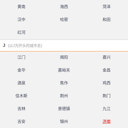
黄南
海西
菏泽
汉中
哈密
和田
红河
J
(以J为开头的城市名)
江门
揭阳
嘉兴
金华
嘉峪关
金昌
酒泉
焦作
鸡西
佳木斯
荆州
荆门
吉林
景德镇
九江
吉安
锦州
济南