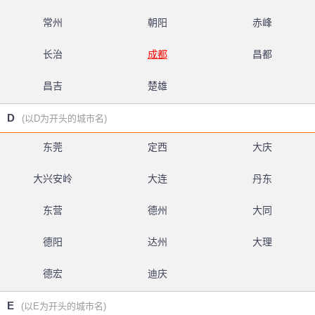
常州
朝阳
赤峰
长治
成都
昌都
昌吉
楚雄
D
(以D为开头的城市名)
东莞
定西
大庆
大兴安岭
大连
丹东
东营
德州
大同
德阳
达州
大理
德宏
迪庆
E
(以E为开头的城市名)