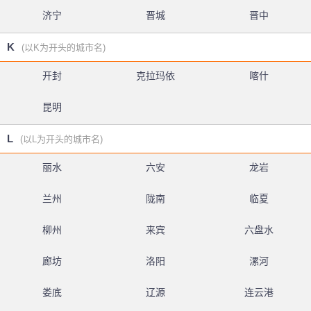
济宁
晋城
晋中
K
(以K为开头的城市名)
开封
克拉玛依
喀什
昆明
L
(以L为开头的城市名)
丽水
六安
龙岩
兰州
陇南
临夏
柳州
来宾
六盘水
廊坊
洛阳
漯河
娄底
辽源
连云港