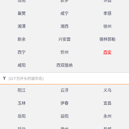
信阳
新乡
许昌
襄樊
咸宁
孝感
湘潭
湘西
徐州
新余
兴安盟
锡林郭勒
西宁
忻州
西安
咸阳
西双版纳
Y
(以Y为开头的城市名)
阳江
云浮
义乌
玉林
伊春
宜昌
岳阳
益阳
永州