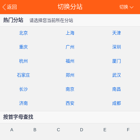
切换分站
返回
切换
热门分站
请选择您当前所在分站
北京
上海
天津
重庆
广州
深圳
杭州
福州
厦门
石家庄
郑州
武汉
长沙
南京
南昌
济南
西安
成都
按首字母查找
A
B
C
D
E
F