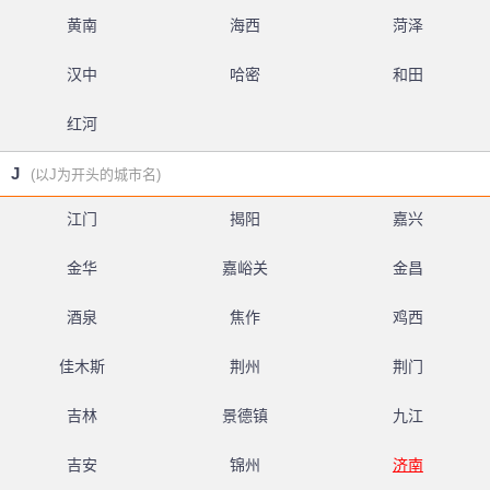
黄南
海西
菏泽
汉中
哈密
和田
红河
J
(以J为开头的城市名)
江门
揭阳
嘉兴
金华
嘉峪关
金昌
酒泉
焦作
鸡西
佳木斯
荆州
荆门
吉林
景德镇
九江
吉安
锦州
济南