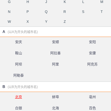
G
H
J
K
L
M
N
P
Q
R
S
T
W
X
Y
Z
A
(以A为开头的城市名)
安庆
安顺
安阳
鞍山
阿拉善
安康
阿坝
阿里
阿克苏
阿勒泰
B
(以B为开头的城市名)
北京
蚌埠
亳州
白银
北海
百色