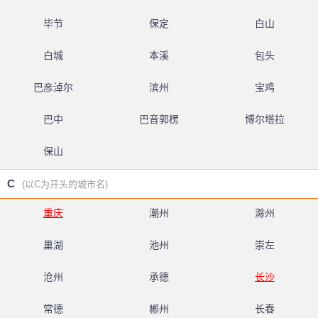
毕节
保定
白山
白城
本溪
包头
巴彦淖尔
滨州
宝鸡
巴中
巴音郭楞
博尔塔拉
保山
C
(以C为开头的城市名)
重庆
潮州
滁州
巢湖
池州
崇左
沧州
承德
长沙
常德
郴州
长春