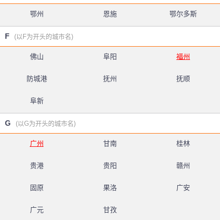
鄂州
恩施
鄂尔多斯
F
(以F为开头的城市名)
佛山
阜阳
福州
防城港
抚州
抚顺
阜新
G
(以G为开头的城市名)
广州
甘南
桂林
贵港
贵阳
赣州
固原
果洛
广安
广元
甘孜