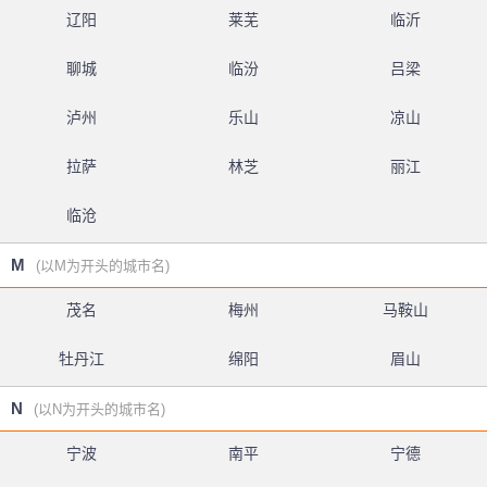
辽阳
莱芜
临沂
聊城
临汾
吕梁
泸州
乐山
凉山
拉萨
林芝
丽江
临沧
M
(以M为开头的城市名)
茂名
梅州
马鞍山
牡丹江
绵阳
眉山
N
(以N为开头的城市名)
宁波
南平
宁德