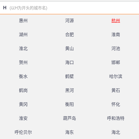
H
(以H为开头的城市名)
惠州
河源
杭州
湖州
合肥
淮南
淮北
黄山
河池
贺州
海口
邯郸
衡水
鹤壁
哈尔滨
鹤岗
黑河
黄石
黄冈
衡阳
怀化
淮安
葫芦岛
呼和浩特
呼伦贝尔
海东
海北