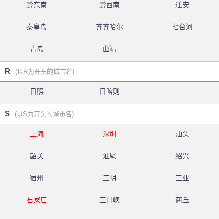
黔东南
黔西南
迁安
秦皇岛
齐齐哈尔
七台河
青岛
曲靖
R
(以R为开头的城市名)
日照
日喀则
S
(以S为开头的城市名)
上海
深圳
汕头
韶关
汕尾
绍兴
宿州
三明
三亚
石家庄
三门峡
商丘