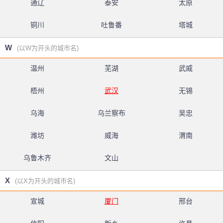
通辽
泰安
太原
铜川
吐鲁番
塔城
W
(以W为开头的城市名)
温州
芜湖
武威
梧州
武汉
无锡
乌海
乌兰察布
吴忠
潍坊
威海
渭南
乌鲁木齐
文山
X
(以X为开头的城市名)
宣城
厦门
邢台