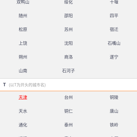
双鸭山
绥化
十堰
随州
邵阳
四平
松原
苏州
宿迁
上饶
沈阳
石嘴山
朔州
商洛
遂宁
山南
石河子
T
(以T为开头的城市名)
天津
台州
铜陵
天水
铜仁
唐山
通化
泰州
铁岭