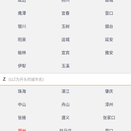
延边
扬州
盐城
鹰潭
宜春
营口
银川
玉树
烟台
阳泉
运城
延安
榆林
宜宾
雅安
伊犁
玉溪
Z
(以Z为开头的城市名)
珠海
湛江
肇庆
中山
舟山
漳州
张掖
遵义
张家口
郑州
驻马店
周口