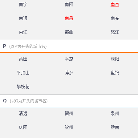
南宁
南阳
南京
南通
南昌
南充
内江
那曲
怒江
P
(以P为开头的城市名)
莆田
平凉
濮阳
平顶山
萍乡
盘锦
攀枝花
Q
(以Q为开头的城市名)
清远
衢州
泉州
庆阳
钦州
黔南