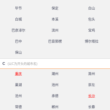
毕节
保定
白山
白城
本溪
包头
巴彦淖尔
滨州
宝鸡
巴中
巴音郭楞
博尔塔拉
保山
C
(以C为开头的城市名)
重庆
潮州
滁州
巢湖
池州
崇左
沧州
承德
长沙
常德
郴州
长春