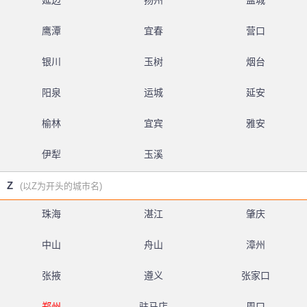
延边
扬州
盐城
鹰潭
宜春
营口
银川
玉树
烟台
阳泉
运城
延安
榆林
宜宾
雅安
伊犁
玉溪
Z
(以Z为开头的城市名)
珠海
湛江
肇庆
中山
舟山
漳州
张掖
遵义
张家口
郑州
驻马店
周口