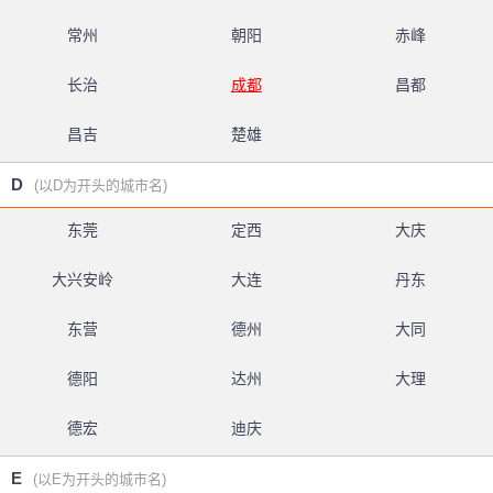
常州
朝阳
赤峰
长治
成都
昌都
昌吉
楚雄
D
(以D为开头的城市名)
东莞
定西
大庆
大兴安岭
大连
丹东
东营
德州
大同
德阳
达州
大理
德宏
迪庆
E
(以E为开头的城市名)