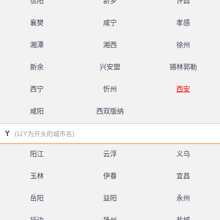
信阳
新乡
许昌
襄樊
咸宁
孝感
湘潭
湘西
徐州
新余
兴安盟
锡林郭勒
西宁
忻州
西安
咸阳
西双版纳
Y
(以Y为开头的城市名)
阳江
云浮
义乌
玉林
伊春
宜昌
岳阳
益阳
永州