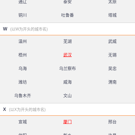
通辽
泰安
太原
铜川
吐鲁番
塔城
W
(以W为开头的城市名)
温州
芜湖
武威
梧州
武汉
无锡
乌海
乌兰察布
吴忠
潍坊
威海
渭南
乌鲁木齐
文山
X
(以X为开头的城市名)
宣城
厦门
邢台