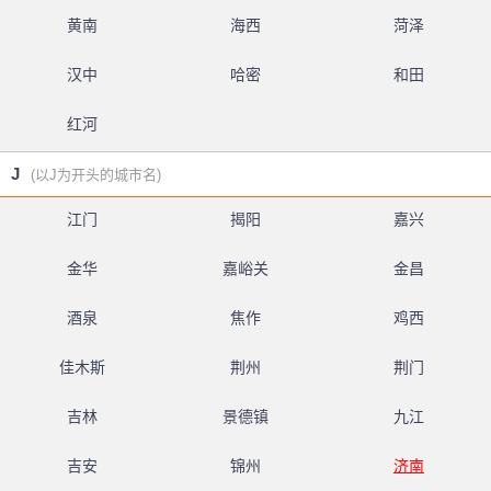
黄南
海西
菏泽
汉中
哈密
和田
红河
J
(以J为开头的城市名)
江门
揭阳
嘉兴
金华
嘉峪关
金昌
酒泉
焦作
鸡西
佳木斯
荆州
荆门
吉林
景德镇
九江
吉安
锦州
济南