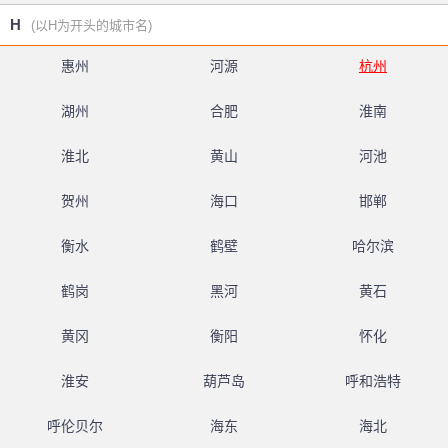
H
(以H为开头的城市名)
惠州
河源
杭州
湖州
合肥
淮南
淮北
黄山
河池
贺州
海口
邯郸
衡水
鹤壁
哈尔滨
鹤岗
黑河
黄石
黄冈
衡阳
怀化
淮安
葫芦岛
呼和浩特
呼伦贝尔
海东
海北