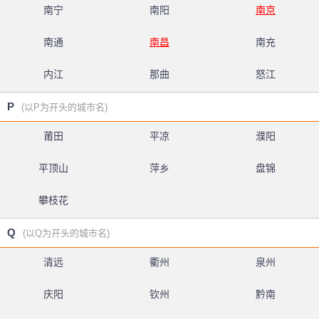
南宁
南阳
南京
南通
南昌
南充
内江
那曲
怒江
P
(以P为开头的城市名)
莆田
平凉
濮阳
平顶山
萍乡
盘锦
攀枝花
Q
(以Q为开头的城市名)
清远
衢州
泉州
庆阳
钦州
黔南