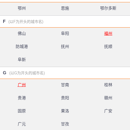
鄂州
恩施
鄂尔多斯
F
(以F为开头的城市名)
佛山
阜阳
福州
防城港
抚州
抚顺
阜新
G
(以G为开头的城市名)
广州
甘南
桂林
贵港
贵阳
赣州
固原
果洛
广安
广元
甘孜