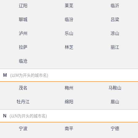
辽阳
莱芜
临沂
聊城
临汾
吕梁
泸州
乐山
凉山
拉萨
林芝
丽江
临沧
M
(以M为开头的城市名)
茂名
梅州
马鞍山
牡丹江
绵阳
眉山
N
(以N为开头的城市名)
宁波
南平
宁德