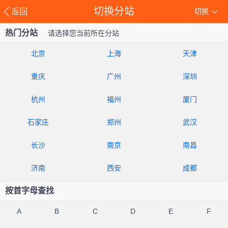
切换分站
返回
切换
热门分站
请选择您当前所在分站
北京
上海
天津
重庆
广州
深圳
杭州
福州
厦门
石家庄
郑州
武汉
长沙
南京
南昌
济南
西安
成都
按首字母查找
A
B
C
D
E
F