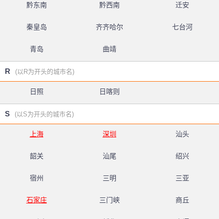
黔东南
黔西南
迁安
秦皇岛
齐齐哈尔
七台河
青岛
曲靖
R
(以R为开头的城市名)
日照
日喀则
S
(以S为开头的城市名)
上海
深圳
汕头
韶关
汕尾
绍兴
宿州
三明
三亚
石家庄
三门峡
商丘