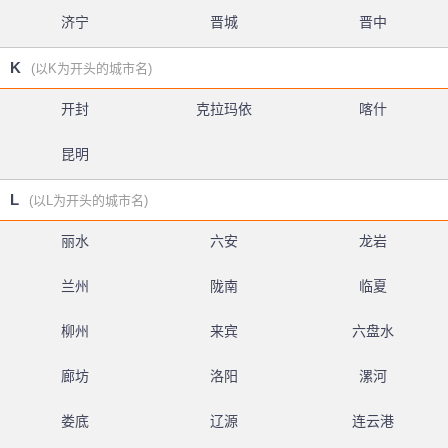
济宁
晋城
晋中
K
(以K为开头的城市名)
开封
克拉玛依
喀什
昆明
L
(以L为开头的城市名)
丽水
六安
龙岩
兰州
陇南
临夏
柳州
来宾
六盘水
廊坊
洛阳
漯河
娄底
辽源
连云港