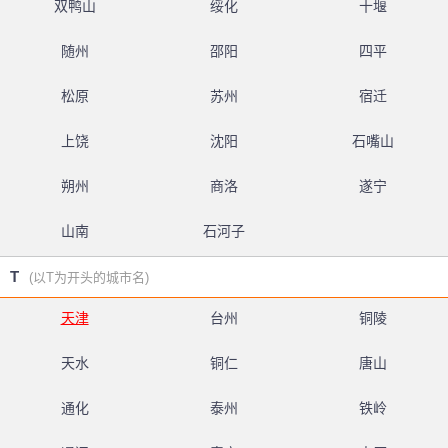
双鸭山
绥化
十堰
随州
邵阳
四平
松原
苏州
宿迁
上饶
沈阳
石嘴山
朔州
商洛
遂宁
山南
石河子
T
(以T为开头的城市名)
天津
台州
铜陵
天水
铜仁
唐山
通化
泰州
铁岭