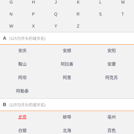
G
H
J
K
L
M
N
P
Q
R
S
T
W
X
Y
Z
A
(以A为开头的城市名)
安庆
安顺
安阳
鞍山
阿拉善
安康
阿坝
阿里
阿克苏
阿勒泰
B
(以B为开头的城市名)
北京
蚌埠
亳州
白银
北海
百色