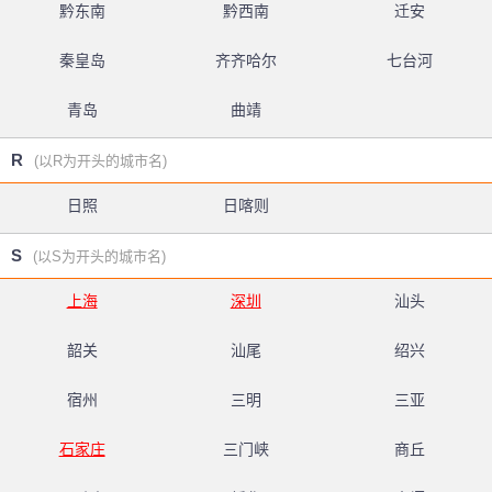
黔东南
黔西南
迁安
秦皇岛
齐齐哈尔
七台河
青岛
曲靖
R
(以R为开头的城市名)
日照
日喀则
S
(以S为开头的城市名)
上海
深圳
汕头
韶关
汕尾
绍兴
宿州
三明
三亚
石家庄
三门峡
商丘