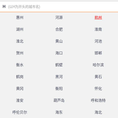
H
(以H为开头的城市名)
惠州
河源
杭州
湖州
合肥
淮南
淮北
黄山
河池
贺州
海口
邯郸
衡水
鹤壁
哈尔滨
鹤岗
黑河
黄石
黄冈
衡阳
怀化
淮安
葫芦岛
呼和浩特
呼伦贝尔
海东
海北