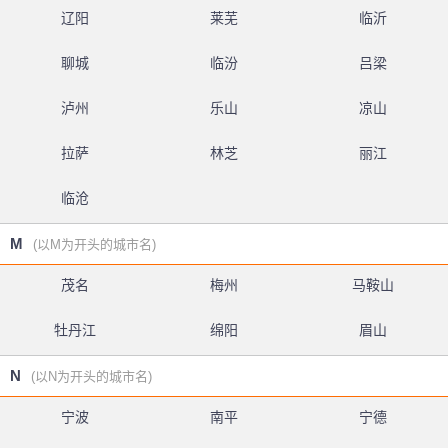
辽阳
莱芜
临沂
聊城
临汾
吕梁
泸州
乐山
凉山
拉萨
林芝
丽江
临沧
M
(以M为开头的城市名)
茂名
梅州
马鞍山
牡丹江
绵阳
眉山
N
(以N为开头的城市名)
宁波
南平
宁德