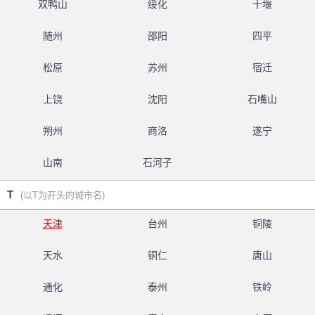
双鸭山
绥化
十堰
随州
邵阳
四平
松原
苏州
宿迁
上饶
沈阳
石嘴山
朔州
商洛
遂宁
山南
石河子
T
(以T为开头的城市名)
天津
台州
铜陵
天水
铜仁
唐山
通化
泰州
铁岭