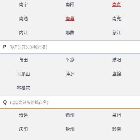
南宁
南阳
南京
南通
南昌
南充
内江
那曲
怒江
P
(以P为开头的城市名)
莆田
平凉
濮阳
平顶山
萍乡
盘锦
攀枝花
Q
(以Q为开头的城市名)
清远
衢州
泉州
庆阳
钦州
黔南