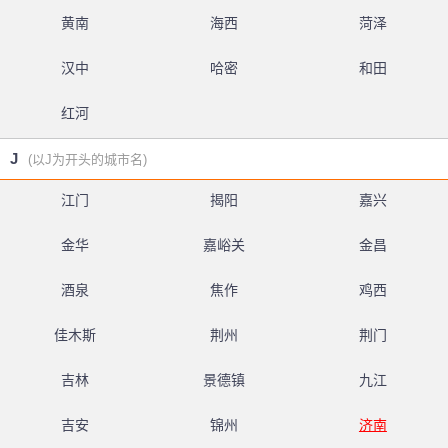
黄南
海西
菏泽
汉中
哈密
和田
红河
J
(以J为开头的城市名)
江门
揭阳
嘉兴
金华
嘉峪关
金昌
酒泉
焦作
鸡西
佳木斯
荆州
荆门
吉林
景德镇
九江
吉安
锦州
济南