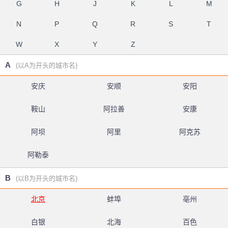
G
H
J
K
L
M
N
P
Q
R
S
T
W
X
Y
Z
A
(以A为开头的城市名)
安庆
安顺
安阳
鞍山
阿拉善
安康
阿坝
阿里
阿克苏
阿勒泰
B
(以B为开头的城市名)
北京
蚌埠
亳州
白银
北海
百色