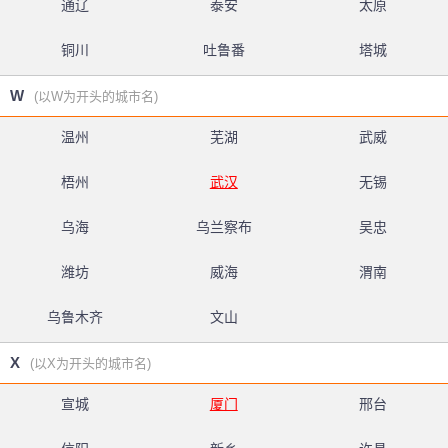
通辽
泰安
太原
铜川
吐鲁番
塔城
W
(以W为开头的城市名)
温州
芜湖
武威
梧州
武汉
无锡
乌海
乌兰察布
吴忠
潍坊
威海
渭南
乌鲁木齐
文山
X
(以X为开头的城市名)
宣城
厦门
邢台