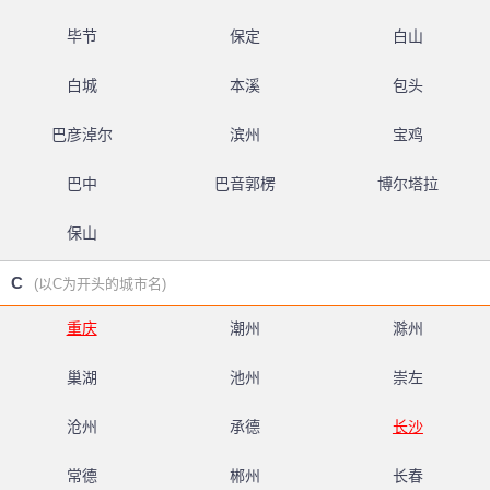
毕节
保定
白山
白城
本溪
包头
巴彦淖尔
滨州
宝鸡
巴中
巴音郭楞
博尔塔拉
保山
C
(以C为开头的城市名)
重庆
潮州
滁州
巢湖
池州
崇左
沧州
承德
长沙
常德
郴州
长春