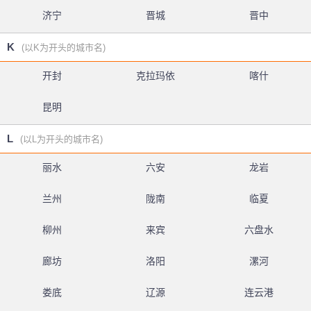
济宁
晋城
晋中
K
(以K为开头的城市名)
开封
克拉玛依
喀什
昆明
L
(以L为开头的城市名)
丽水
六安
龙岩
兰州
陇南
临夏
柳州
来宾
六盘水
廊坊
洛阳
漯河
娄底
辽源
连云港