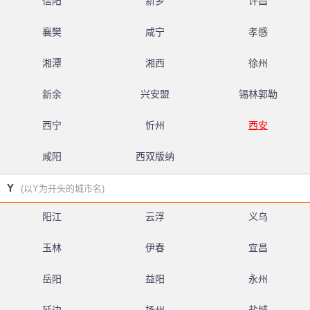
信阳
新乡
许昌
襄樊
咸宁
孝感
湘潭
湘西
徐州
新余
兴安盟
锡林郭勒
西宁
忻州
西安
咸阳
西双版纳
Y
(以Y为开头的城市名)
阳江
云浮
义乌
玉林
伊春
宜昌
岳阳
益阳
永州