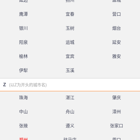
延边
扬州
盐城
鹰潭
宜春
营口
银川
玉树
烟台
阳泉
运城
延安
榆林
宜宾
雅安
伊犁
玉溪
Z
(以Z为开头的城市名)
珠海
湛江
肇庆
中山
舟山
漳州
张掖
遵义
张家口
郑州
驻马店
周口