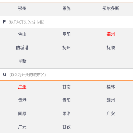
鄂州
恩施
鄂尔多斯
F
(以F为开头的城市名)
佛山
阜阳
福州
防城港
抚州
抚顺
阜新
G
(以G为开头的城市名)
广州
甘南
桂林
贵港
贵阳
赣州
固原
果洛
广安
广元
甘孜