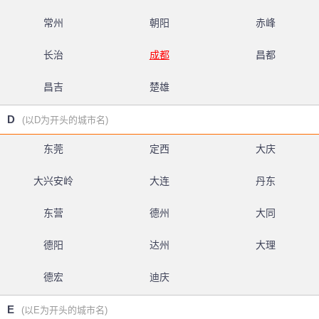
常州
朝阳
赤峰
长治
成都
昌都
昌吉
楚雄
D
(以D为开头的城市名)
东莞
定西
大庆
大兴安岭
大连
丹东
东营
德州
大同
德阳
达州
大理
德宏
迪庆
E
(以E为开头的城市名)