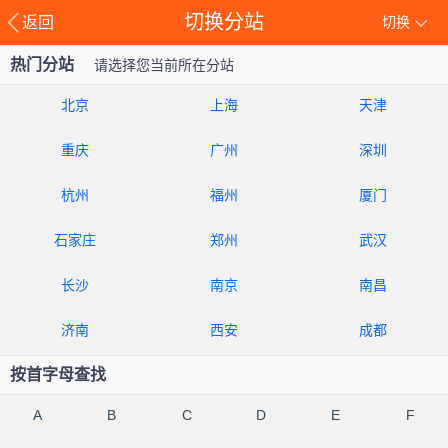
切换分站
返回
切换
热门分站
请选择您当前所在分站
北京
上海
天津
重庆
广州
深圳
杭州
福州
厦门
石家庄
郑州
武汉
长沙
南京
南昌
济南
西安
成都
按首字母查找
A
B
C
D
E
F