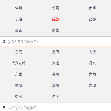
常州
朝阳
赤峰
长治
成都
昌都
昌吉
楚雄
D
(以D为开头的城市名)
东莞
定西
大庆
大兴安岭
大连
丹东
东营
德州
大同
德阳
达州
大理
德宏
迪庆
E
(以E为开头的城市名)