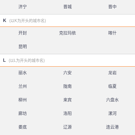
济宁
晋城
晋中
K
(以K为开头的城市名)
开封
克拉玛依
喀什
昆明
L
(以L为开头的城市名)
丽水
六安
龙岩
兰州
陇南
临夏
柳州
来宾
六盘水
廊坊
洛阳
漯河
娄底
辽源
连云港