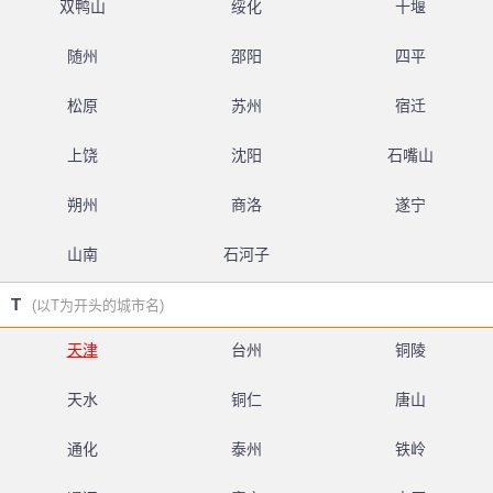
双鸭山
绥化
十堰
随州
邵阳
四平
松原
苏州
宿迁
上饶
沈阳
石嘴山
朔州
商洛
遂宁
山南
石河子
T
(以T为开头的城市名)
天津
台州
铜陵
天水
铜仁
唐山
通化
泰州
铁岭