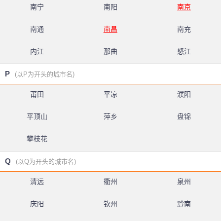
南宁
南阳
南京
南通
南昌
南充
内江
那曲
怒江
P
(以P为开头的城市名)
莆田
平凉
濮阳
平顶山
萍乡
盘锦
攀枝花
Q
(以Q为开头的城市名)
清远
衢州
泉州
庆阳
钦州
黔南