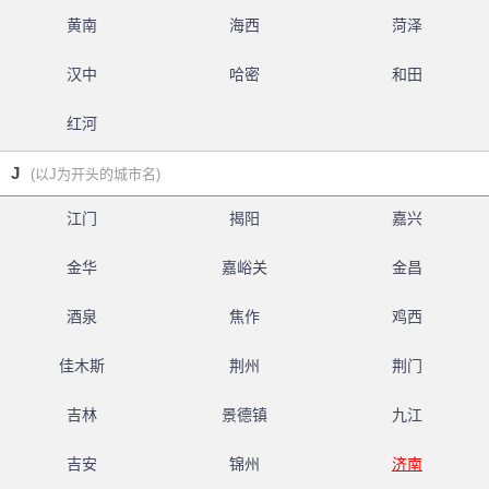
黄南
海西
菏泽
汉中
哈密
和田
红河
J
(以J为开头的城市名)
江门
揭阳
嘉兴
金华
嘉峪关
金昌
酒泉
焦作
鸡西
佳木斯
荆州
荆门
吉林
景德镇
九江
吉安
锦州
济南