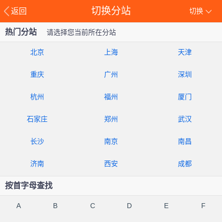
切换分站
返回
切换
热门分站
请选择您当前所在分站
北京
上海
天津
重庆
广州
深圳
杭州
福州
厦门
石家庄
郑州
武汉
长沙
南京
南昌
济南
西安
成都
按首字母查找
A
B
C
D
E
F