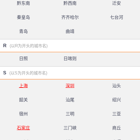
黔东南
黔西南
迁安
秦皇岛
齐齐哈尔
七台河
青岛
曲靖
R
(以R为开头的城市名)
日照
日喀则
S
(以S为开头的城市名)
上海
深圳
汕头
韶关
汕尾
绍兴
宿州
三明
三亚
石家庄
三门峡
商丘