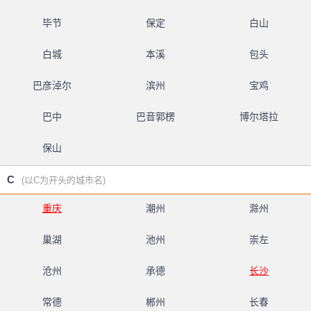
毕节
保定
白山
白城
本溪
包头
巴彦淖尔
滨州
宝鸡
巴中
巴音郭楞
博尔塔拉
保山
C
(以C为开头的城市名)
重庆
潮州
滁州
巢湖
池州
崇左
沧州
承德
长沙
常德
郴州
长春