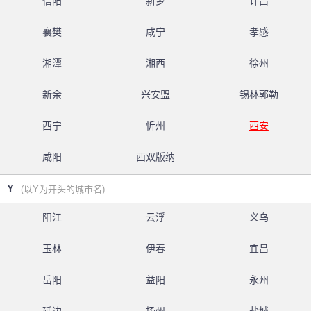
信阳
新乡
许昌
襄樊
咸宁
孝感
湘潭
湘西
徐州
新余
兴安盟
锡林郭勒
西宁
忻州
西安
咸阳
西双版纳
Y
(以Y为开头的城市名)
阳江
云浮
义乌
玉林
伊春
宜昌
岳阳
益阳
永州