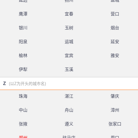
延边
扬州
盐城
鹰潭
宜春
营口
银川
玉树
烟台
阳泉
运城
延安
榆林
宜宾
雅安
伊犁
玉溪
Z
(以Z为开头的城市名)
珠海
湛江
肇庆
中山
舟山
漳州
张掖
遵义
张家口
郑州
驻马店
周口