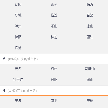
辽阳
莱芜
临沂
聊城
临汾
吕梁
泸州
乐山
凉山
拉萨
林芝
丽江
临沧
M
(以M为开头的城市名)
茂名
梅州
马鞍山
牡丹江
绵阳
眉山
N
(以N为开头的城市名)
宁波
南平
宁德