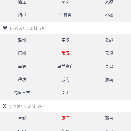
通辽
泰安
太原
铜川
吐鲁番
塔城
W
(以W为开头的城市名)
温州
芜湖
武威
梧州
武汉
无锡
乌海
乌兰察布
吴忠
潍坊
威海
渭南
乌鲁木齐
文山
X
(以X为开头的城市名)
宣城
厦门
邢台