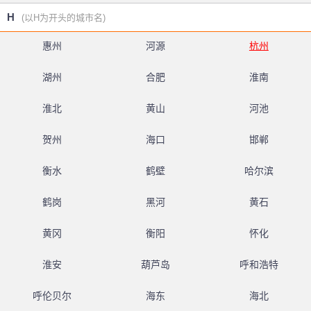
H
(以H为开头的城市名)
惠州
河源
杭州
湖州
合肥
淮南
淮北
黄山
河池
贺州
海口
邯郸
衡水
鹤壁
哈尔滨
鹤岗
黑河
黄石
黄冈
衡阳
怀化
淮安
葫芦岛
呼和浩特
呼伦贝尔
海东
海北