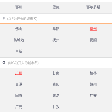
鄂州
恩施
鄂尔多斯
F
(以F为开头的城市名)
佛山
阜阳
福州
防城港
抚州
抚顺
阜新
G
(以G为开头的城市名)
广州
甘南
桂林
贵港
贵阳
赣州
固原
果洛
广安
广元
甘孜