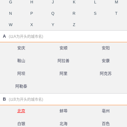
G
H
J
K
L
M
N
P
Q
R
S
T
W
X
Y
Z
A
(以A为开头的城市名)
安庆
安顺
安阳
鞍山
阿拉善
安康
阿坝
阿里
阿克苏
阿勒泰
B
(以B为开头的城市名)
北京
蚌埠
亳州
白银
北海
百色