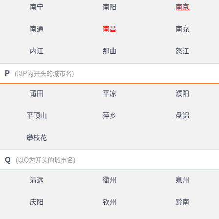
南宁
南阳
南京
南通
南昌
南充
内江
那曲
怒江
P
(以P为开头的城市名)
莆田
平凉
濮阳
平顶山
萍乡
盘锦
攀枝花
Q
(以Q为开头的城市名)
清远
衢州
泉州
庆阳
钦州
黔南