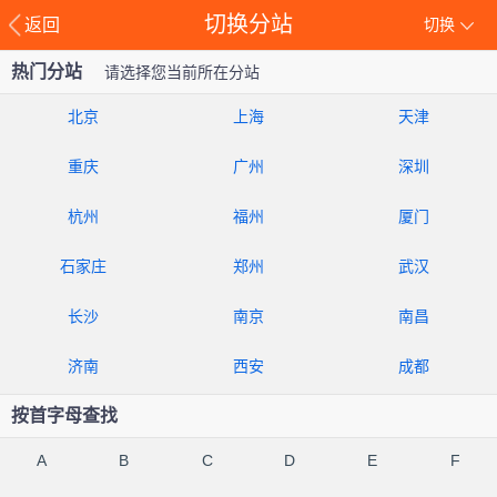
切换分站
返回
切换
热门分站
请选择您当前所在分站
北京
上海
天津
重庆
广州
深圳
杭州
福州
厦门
石家庄
郑州
武汉
长沙
南京
南昌
济南
西安
成都
按首字母查找
A
B
C
D
E
F