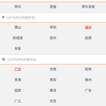
鄂州
恩施
鄂尔多斯
F
(以F为开头的城市名)
佛山
阜阳
福州
防城港
抚州
抚顺
阜新
G
(以G为开头的城市名)
广州
甘南
桂林
贵港
贵阳
赣州
固原
果洛
广安
广元
甘孜