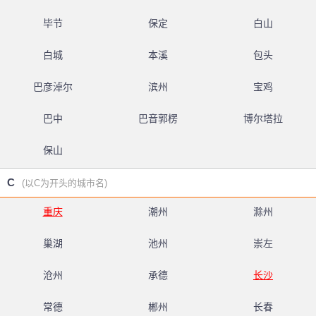
毕节
保定
白山
白城
本溪
包头
巴彦淖尔
滨州
宝鸡
巴中
巴音郭楞
博尔塔拉
保山
C
(以C为开头的城市名)
重庆
潮州
滁州
巢湖
池州
崇左
沧州
承德
长沙
常德
郴州
长春