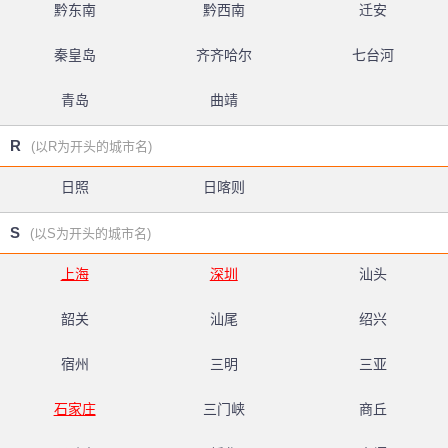
黔东南
黔西南
迁安
秦皇岛
齐齐哈尔
七台河
青岛
曲靖
R
(以R为开头的城市名)
日照
日喀则
S
(以S为开头的城市名)
上海
深圳
汕头
韶关
汕尾
绍兴
宿州
三明
三亚
石家庄
三门峡
商丘