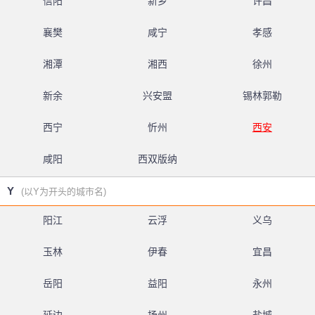
信阳
新乡
许昌
襄樊
咸宁
孝感
湘潭
湘西
徐州
新余
兴安盟
锡林郭勒
西宁
忻州
西安
咸阳
西双版纳
Y
(以Y为开头的城市名)
阳江
云浮
义乌
玉林
伊春
宜昌
岳阳
益阳
永州