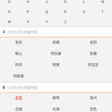
G
H
J
K
L
M
N
P
Q
R
S
T
W
X
Y
Z
A
(以A为开头的城市名)
安庆
安顺
安阳
鞍山
阿拉善
安康
阿坝
阿里
阿克苏
阿勒泰
B
(以B为开头的城市名)
北京
蚌埠
亳州
白银
北海
百色