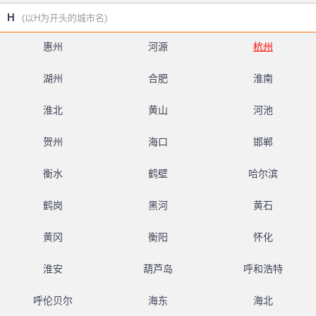
H
(以H为开头的城市名)
惠州
河源
杭州
湖州
合肥
淮南
淮北
黄山
河池
贺州
海口
邯郸
衡水
鹤壁
哈尔滨
鹤岗
黑河
黄石
黄冈
衡阳
怀化
淮安
葫芦岛
呼和浩特
呼伦贝尔
海东
海北