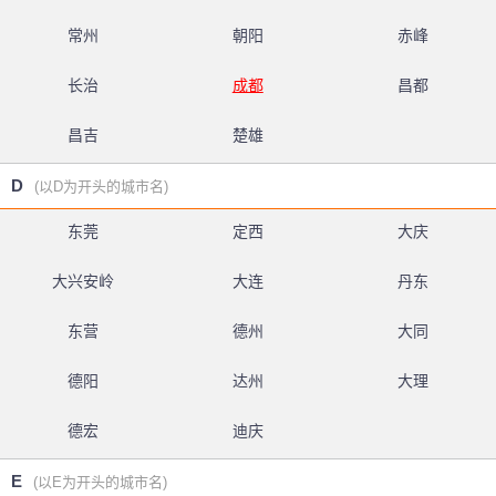
常州
朝阳
赤峰
长治
成都
昌都
昌吉
楚雄
D
(以D为开头的城市名)
东莞
定西
大庆
大兴安岭
大连
丹东
东营
德州
大同
德阳
达州
大理
德宏
迪庆
E
(以E为开头的城市名)