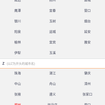
延边
扬州
盐城
鹰潭
宜春
营口
银川
玉树
烟台
阳泉
运城
延安
榆林
宜宾
雅安
伊犁
玉溪
Z
(以Z为开头的城市名)
珠海
湛江
肇庆
中山
舟山
漳州
张掖
遵义
张家口
郑州
驻马店
周口