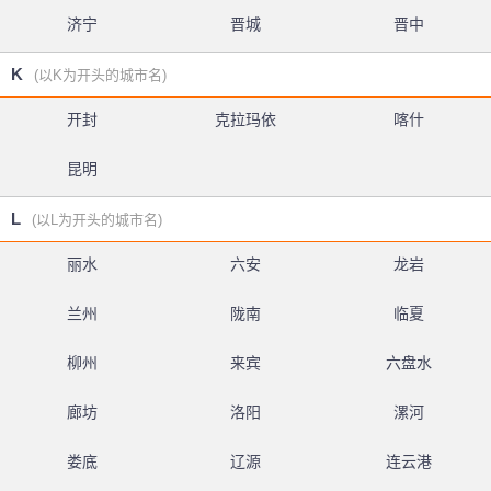
济宁
晋城
晋中
K
(以K为开头的城市名)
开封
克拉玛依
喀什
昆明
L
(以L为开头的城市名)
丽水
六安
龙岩
兰州
陇南
临夏
柳州
来宾
六盘水
廊坊
洛阳
漯河
娄底
辽源
连云港