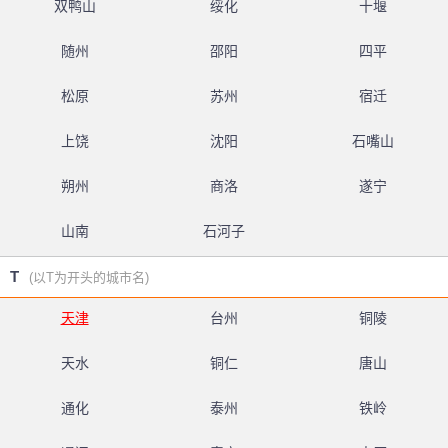
双鸭山
绥化
十堰
随州
邵阳
四平
松原
苏州
宿迁
上饶
沈阳
石嘴山
朔州
商洛
遂宁
山南
石河子
T
(以T为开头的城市名)
天津
台州
铜陵
天水
铜仁
唐山
通化
泰州
铁岭