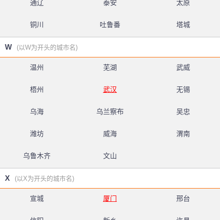
通辽
泰安
太原
铜川
吐鲁番
塔城
W
(以W为开头的城市名)
温州
芜湖
武威
梧州
武汉
无锡
乌海
乌兰察布
吴忠
潍坊
威海
渭南
乌鲁木齐
文山
X
(以X为开头的城市名)
宣城
厦门
邢台