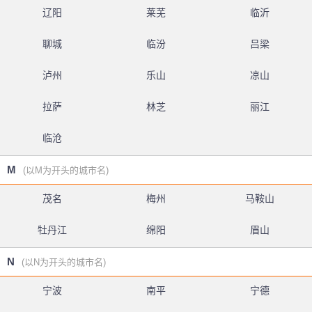
辽阳
莱芜
临沂
聊城
临汾
吕梁
泸州
乐山
凉山
拉萨
林芝
丽江
临沧
M
(以M为开头的城市名)
茂名
梅州
马鞍山
牡丹江
绵阳
眉山
N
(以N为开头的城市名)
宁波
南平
宁德