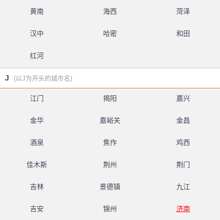
黄南
海西
菏泽
汉中
哈密
和田
红河
J
(以J为开头的城市名)
江门
揭阳
嘉兴
金华
嘉峪关
金昌
酒泉
焦作
鸡西
佳木斯
荆州
荆门
吉林
景德镇
九江
吉安
锦州
济南