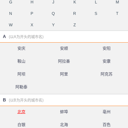
G
H
J
K
L
M
N
P
Q
R
S
T
W
X
Y
Z
A
(以A为开头的城市名)
安庆
安顺
安阳
鞍山
阿拉善
安康
阿坝
阿里
阿克苏
阿勒泰
B
(以B为开头的城市名)
北京
蚌埠
亳州
白银
北海
百色