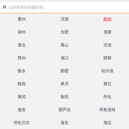
H
(以H为开头的城市名)
惠州
河源
杭州
湖州
合肥
淮南
淮北
黄山
河池
贺州
海口
邯郸
衡水
鹤壁
哈尔滨
鹤岗
黑河
黄石
黄冈
衡阳
怀化
淮安
葫芦岛
呼和浩特
呼伦贝尔
海东
海北