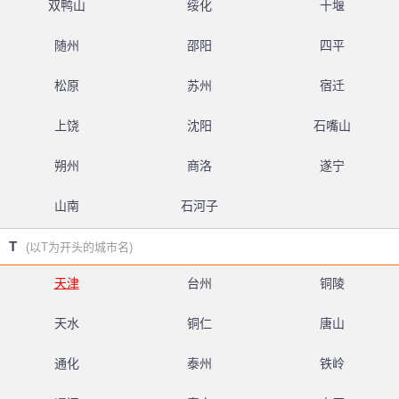
双鸭山
绥化
十堰
随州
邵阳
四平
松原
苏州
宿迁
上饶
沈阳
石嘴山
朔州
商洛
遂宁
山南
石河子
T
(以T为开头的城市名)
天津
台州
铜陵
天水
铜仁
唐山
通化
泰州
铁岭