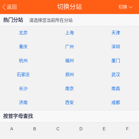
切换分站
返回
切换
热门分站
请选择您当前所在分站
北京
上海
天津
重庆
广州
深圳
杭州
福州
厦门
石家庄
郑州
武汉
长沙
南京
南昌
济南
西安
成都
按首字母查找
A
B
C
D
E
F