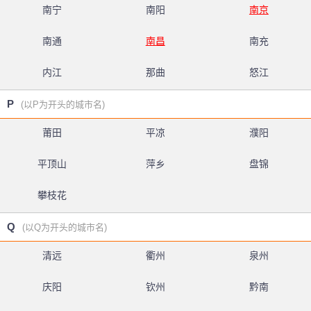
南宁
南阳
南京
南通
南昌
南充
内江
那曲
怒江
P
(以P为开头的城市名)
莆田
平凉
濮阳
平顶山
萍乡
盘锦
攀枝花
Q
(以Q为开头的城市名)
清远
衢州
泉州
庆阳
钦州
黔南