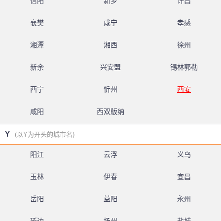
信阳
新乡
许昌
襄樊
咸宁
孝感
湘潭
湘西
徐州
新余
兴安盟
锡林郭勒
西宁
忻州
西安
咸阳
西双版纳
Y
(以Y为开头的城市名)
阳江
云浮
义乌
玉林
伊春
宜昌
岳阳
益阳
永州