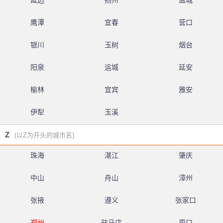
延边
扬州
盐城
鹰潭
宜春
营口
银川
玉树
烟台
阳泉
运城
延安
榆林
宜宾
雅安
伊犁
玉溪
Z
(以Z为开头的城市名)
珠海
湛江
肇庆
中山
舟山
漳州
张掖
遵义
张家口
郑州
驻马店
周口