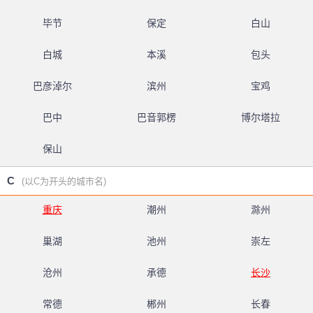
毕节
保定
白山
白城
本溪
包头
巴彦淖尔
滨州
宝鸡
巴中
巴音郭楞
博尔塔拉
保山
C
(以C为开头的城市名)
重庆
潮州
滁州
巢湖
池州
崇左
沧州
承德
长沙
常德
郴州
长春