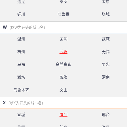
通辽
泰安
太原
铜川
吐鲁番
塔城
W
(以W为开头的城市名)
温州
芜湖
武威
梧州
武汉
无锡
乌海
乌兰察布
吴忠
潍坊
威海
渭南
乌鲁木齐
文山
X
(以X为开头的城市名)
宣城
厦门
邢台