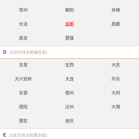
常州
朝阳
赤峰
长治
成都
昌都
昌吉
楚雄
D
(以D为开头的城市名)
东莞
定西
大庆
大兴安岭
大连
丹东
东营
德州
大同
德阳
达州
大理
德宏
迪庆
E
(以E为开头的城市名)