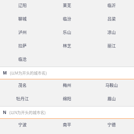
辽阳
莱芜
临沂
聊城
临汾
吕梁
泸州
乐山
凉山
拉萨
林芝
丽江
临沧
M
(以M为开头的城市名)
茂名
梅州
马鞍山
牡丹江
绵阳
眉山
N
(以N为开头的城市名)
宁波
南平
宁德