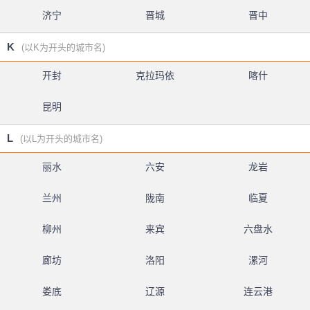
济宁
晋城
晋中
K
(以K为开头的城市名)
开封
克拉玛依
喀什
昆明
L
(以L为开头的城市名)
丽水
六安
龙岩
兰州
陇南
临夏
柳州
来宾
六盘水
廊坊
洛阳
漯河
娄底
辽源
连云港