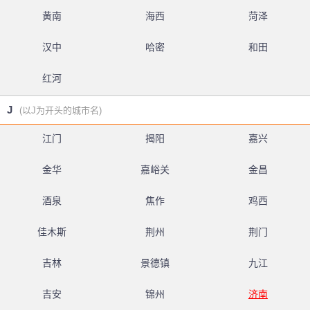
黄南
海西
菏泽
汉中
哈密
和田
红河
J
(以J为开头的城市名)
江门
揭阳
嘉兴
金华
嘉峪关
金昌
酒泉
焦作
鸡西
佳木斯
荆州
荆门
吉林
景德镇
九江
吉安
锦州
济南