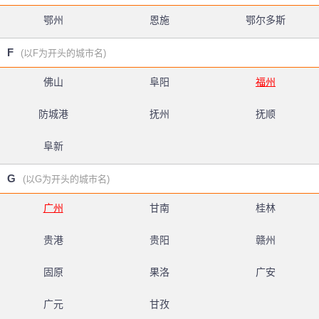
鄂州
恩施
鄂尔多斯
F
(以F为开头的城市名)
佛山
阜阳
福州
防城港
抚州
抚顺
阜新
G
(以G为开头的城市名)
广州
甘南
桂林
贵港
贵阳
赣州
固原
果洛
广安
广元
甘孜