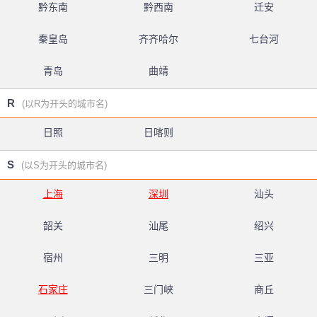
黔东南
黔西南
迁安
秦皇岛
齐齐哈尔
七台河
青岛
曲靖
R
(以R为开头的城市名)
日照
日喀则
S
(以S为开头的城市名)
上海
深圳
汕头
韶关
汕尾
绍兴
宿州
三明
三亚
石家庄
三门峡
商丘