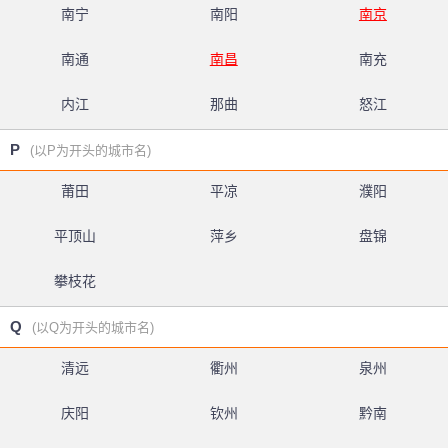
南宁
南阳
南京
南通
南昌
南充
内江
那曲
怒江
P
(以P为开头的城市名)
莆田
平凉
濮阳
平顶山
萍乡
盘锦
攀枝花
Q
(以Q为开头的城市名)
清远
衢州
泉州
庆阳
钦州
黔南