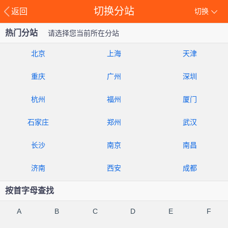
切换分站
返回
切换
热门分站
请选择您当前所在分站
北京
上海
天津
重庆
广州
深圳
杭州
福州
厦门
石家庄
郑州
武汉
长沙
南京
南昌
济南
西安
成都
按首字母查找
A
B
C
D
E
F