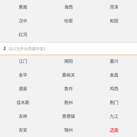
黄南
海西
菏泽
汉中
哈密
和田
红河
J
(以J为开头的城市名)
江门
揭阳
嘉兴
金华
嘉峪关
金昌
酒泉
焦作
鸡西
佳木斯
荆州
荆门
吉林
景德镇
九江
吉安
锦州
济南