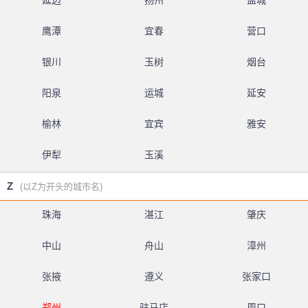
延边
扬州
盐城
鹰潭
宜春
营口
银川
玉树
烟台
阳泉
运城
延安
榆林
宜宾
雅安
伊犁
玉溪
Z
(以Z为开头的城市名)
珠海
湛江
肇庆
中山
舟山
漳州
张掖
遵义
张家口
郑州
驻马店
周口