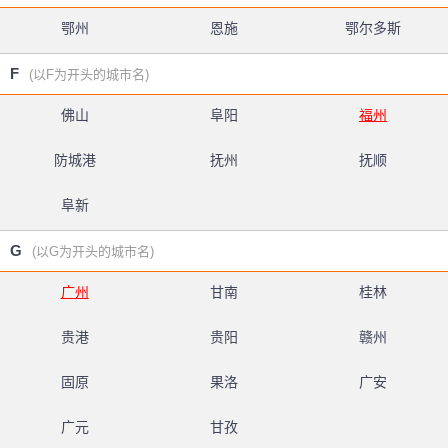
鄂州
恩施
鄂尔多斯
F
(以F为开头的城市名)
佛山
阜阳
福州
防城港
抚州
抚顺
阜新
G
(以G为开头的城市名)
广州
甘南
桂林
贵港
贵阳
赣州
固原
果洛
广安
广元
甘孜