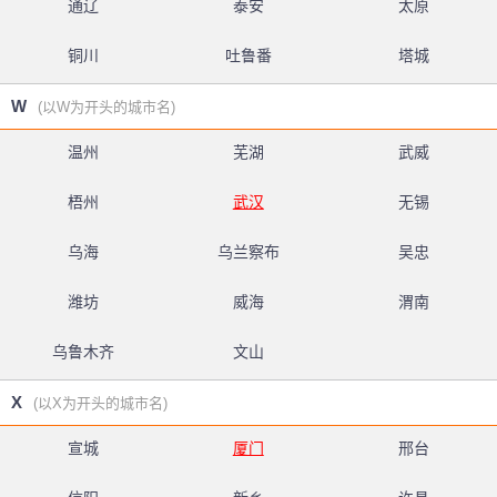
通辽
泰安
太原
铜川
吐鲁番
塔城
W
(以W为开头的城市名)
温州
芜湖
武威
梧州
武汉
无锡
乌海
乌兰察布
吴忠
潍坊
威海
渭南
乌鲁木齐
文山
X
(以X为开头的城市名)
宣城
厦门
邢台