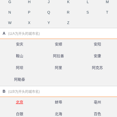
G
H
J
K
L
M
N
P
Q
R
S
T
W
X
Y
Z
A
(以A为开头的城市名)
安庆
安顺
安阳
鞍山
阿拉善
安康
阿坝
阿里
阿克苏
阿勒泰
B
(以B为开头的城市名)
北京
蚌埠
亳州
白银
北海
百色