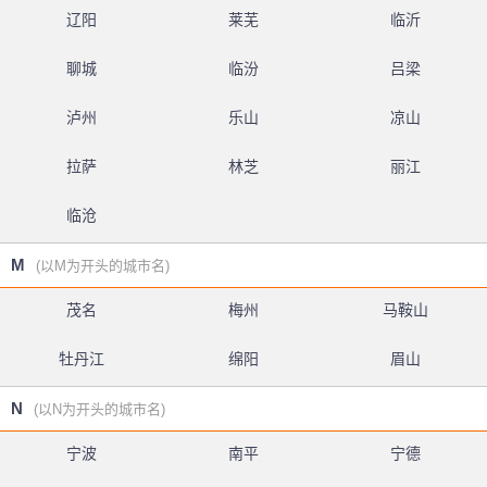
辽阳
莱芜
临沂
聊城
临汾
吕梁
泸州
乐山
凉山
拉萨
林芝
丽江
临沧
M
(以M为开头的城市名)
茂名
梅州
马鞍山
牡丹江
绵阳
眉山
N
(以N为开头的城市名)
宁波
南平
宁德