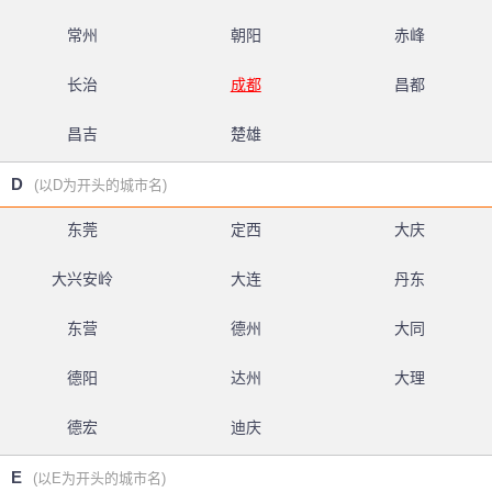
常州
朝阳
赤峰
长治
成都
昌都
昌吉
楚雄
D
(以D为开头的城市名)
东莞
定西
大庆
大兴安岭
大连
丹东
东营
德州
大同
德阳
达州
大理
德宏
迪庆
E
(以E为开头的城市名)