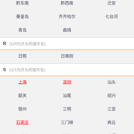
黔东南
黔西南
迁安
秦皇岛
齐齐哈尔
七台河
青岛
曲靖
R
(以R为开头的城市名)
日照
日喀则
S
(以S为开头的城市名)
上海
深圳
汕头
韶关
汕尾
绍兴
宿州
三明
三亚
石家庄
三门峡
商丘