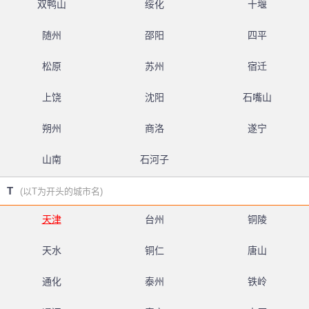
双鸭山
绥化
十堰
随州
邵阳
四平
松原
苏州
宿迁
上饶
沈阳
石嘴山
朔州
商洛
遂宁
山南
石河子
T
(以T为开头的城市名)
天津
台州
铜陵
天水
铜仁
唐山
通化
泰州
铁岭