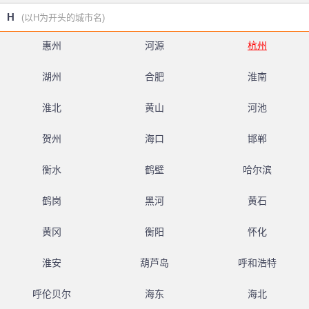
H
(以H为开头的城市名)
惠州
河源
杭州
湖州
合肥
淮南
淮北
黄山
河池
贺州
海口
邯郸
衡水
鹤壁
哈尔滨
鹤岗
黑河
黄石
黄冈
衡阳
怀化
淮安
葫芦岛
呼和浩特
呼伦贝尔
海东
海北