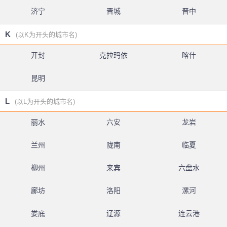
济宁
晋城
晋中
K
(以K为开头的城市名)
开封
克拉玛依
喀什
昆明
L
(以L为开头的城市名)
丽水
六安
龙岩
兰州
陇南
临夏
柳州
来宾
六盘水
廊坊
洛阳
漯河
娄底
辽源
连云港