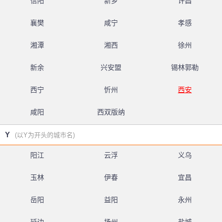
信阳
新乡
许昌
襄樊
咸宁
孝感
湘潭
湘西
徐州
新余
兴安盟
锡林郭勒
西宁
忻州
西安
咸阳
西双版纳
Y
(以Y为开头的城市名)
阳江
云浮
义乌
玉林
伊春
宜昌
岳阳
益阳
永州