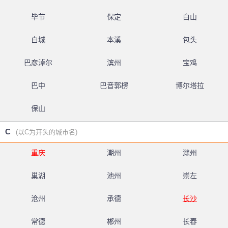
毕节
保定
白山
白城
本溪
包头
巴彦淖尔
滨州
宝鸡
巴中
巴音郭楞
博尔塔拉
保山
C
(以C为开头的城市名)
重庆
潮州
滁州
巢湖
池州
崇左
沧州
承德
长沙
常德
郴州
长春