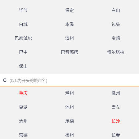
毕节
保定
白山
白城
本溪
包头
巴彦淖尔
滨州
宝鸡
巴中
巴音郭楞
博尔塔拉
保山
C
(以C为开头的城市名)
重庆
潮州
滁州
巢湖
池州
崇左
沧州
承德
长沙
常德
郴州
长春