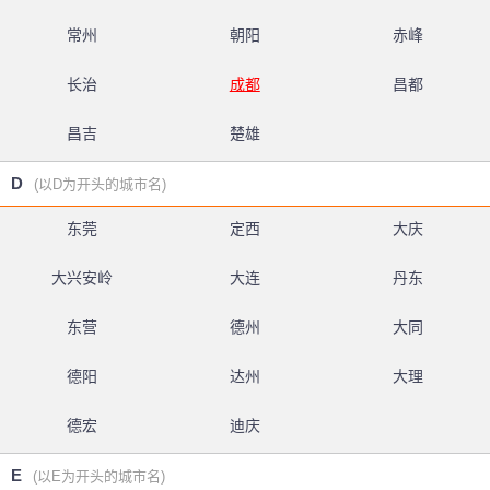
常州
朝阳
赤峰
长治
成都
昌都
昌吉
楚雄
D
(以D为开头的城市名)
东莞
定西
大庆
大兴安岭
大连
丹东
东营
德州
大同
德阳
达州
大理
德宏
迪庆
E
(以E为开头的城市名)