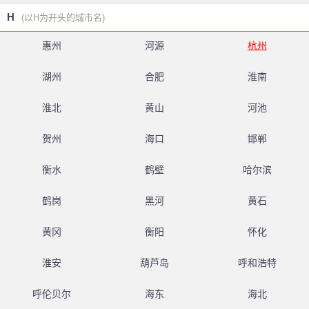
H
(以H为开头的城市名)
惠州
河源
杭州
湖州
合肥
淮南
淮北
黄山
河池
贺州
海口
邯郸
衡水
鹤壁
哈尔滨
鹤岗
黑河
黄石
黄冈
衡阳
怀化
淮安
葫芦岛
呼和浩特
呼伦贝尔
海东
海北