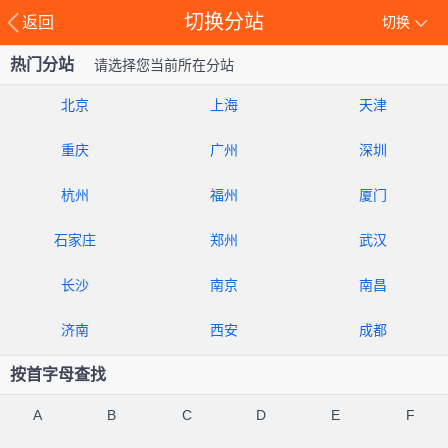
切换分站
返回
切换
热门分站
请选择您当前所在分站
北京
上海
天津
重庆
广州
深圳
杭州
福州
厦门
石家庄
郑州
武汉
长沙
南京
南昌
济南
西安
成都
按首字母查找
A
B
C
D
E
F