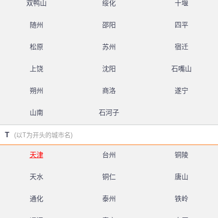
双鸭山
绥化
十堰
随州
邵阳
四平
松原
苏州
宿迁
上饶
沈阳
石嘴山
朔州
商洛
遂宁
山南
石河子
T
(以T为开头的城市名)
天津
台州
铜陵
天水
铜仁
唐山
通化
泰州
铁岭