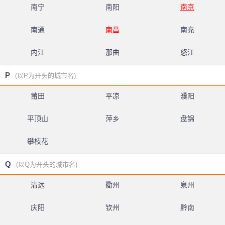
南宁
南阳
南京
南通
南昌
南充
内江
那曲
怒江
P
(以P为开头的城市名)
莆田
平凉
濮阳
平顶山
萍乡
盘锦
攀枝花
Q
(以Q为开头的城市名)
清远
衢州
泉州
庆阳
钦州
黔南