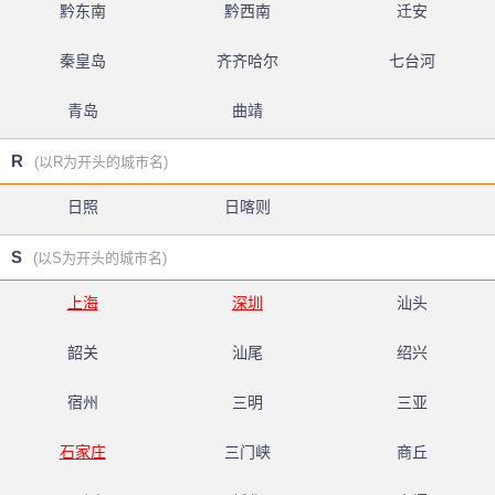
黔东南
黔西南
迁安
秦皇岛
齐齐哈尔
七台河
青岛
曲靖
R
(以R为开头的城市名)
日照
日喀则
S
(以S为开头的城市名)
上海
深圳
汕头
韶关
汕尾
绍兴
宿州
三明
三亚
石家庄
三门峡
商丘