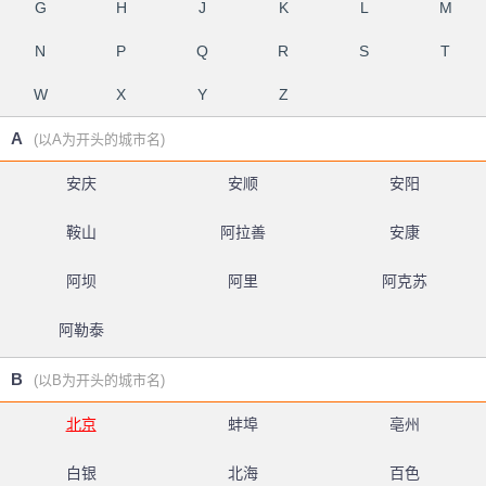
G
H
J
K
L
M
N
P
Q
R
S
T
W
X
Y
Z
A
(以A为开头的城市名)
安庆
安顺
安阳
鞍山
阿拉善
安康
阿坝
阿里
阿克苏
阿勒泰
B
(以B为开头的城市名)
北京
蚌埠
亳州
白银
北海
百色