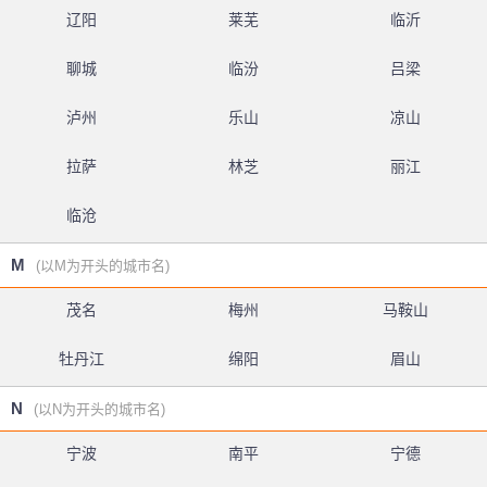
辽阳
莱芜
临沂
聊城
临汾
吕梁
泸州
乐山
凉山
拉萨
林芝
丽江
临沧
M
(以M为开头的城市名)
茂名
梅州
马鞍山
牡丹江
绵阳
眉山
N
(以N为开头的城市名)
宁波
南平
宁德