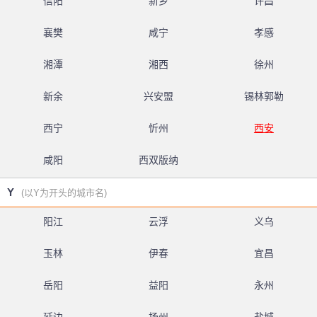
信阳
新乡
许昌
襄樊
咸宁
孝感
湘潭
湘西
徐州
新余
兴安盟
锡林郭勒
西宁
忻州
西安
咸阳
西双版纳
Y
(以Y为开头的城市名)
阳江
云浮
义乌
玉林
伊春
宜昌
岳阳
益阳
永州