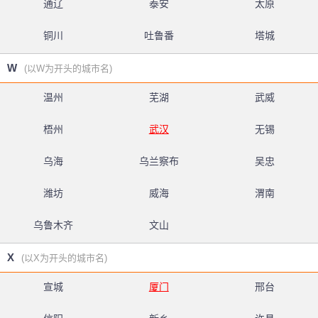
通辽
泰安
太原
铜川
吐鲁番
塔城
W
(以W为开头的城市名)
温州
芜湖
武威
梧州
武汉
无锡
乌海
乌兰察布
吴忠
潍坊
威海
渭南
乌鲁木齐
文山
X
(以X为开头的城市名)
宣城
厦门
邢台