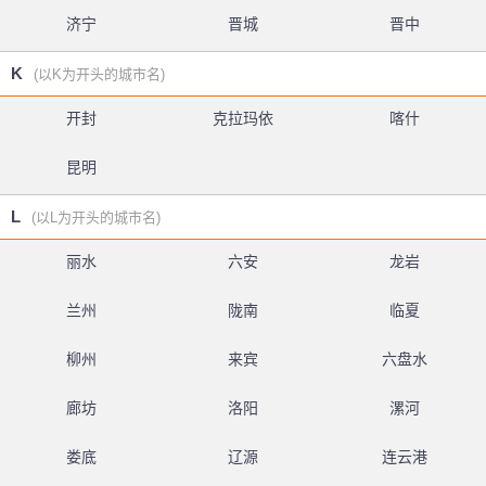
济宁
晋城
晋中
K
(以K为开头的城市名)
开封
克拉玛依
喀什
昆明
L
(以L为开头的城市名)
丽水
六安
龙岩
兰州
陇南
临夏
柳州
来宾
六盘水
廊坊
洛阳
漯河
娄底
辽源
连云港