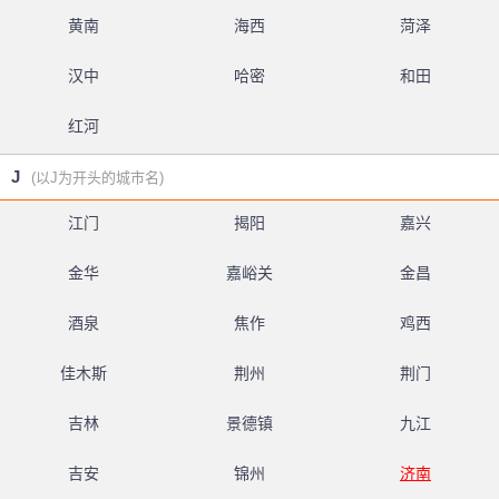
黄南
海西
菏泽
汉中
哈密
和田
红河
J
(以J为开头的城市名)
江门
揭阳
嘉兴
金华
嘉峪关
金昌
酒泉
焦作
鸡西
佳木斯
荆州
荆门
吉林
景德镇
九江
吉安
锦州
济南