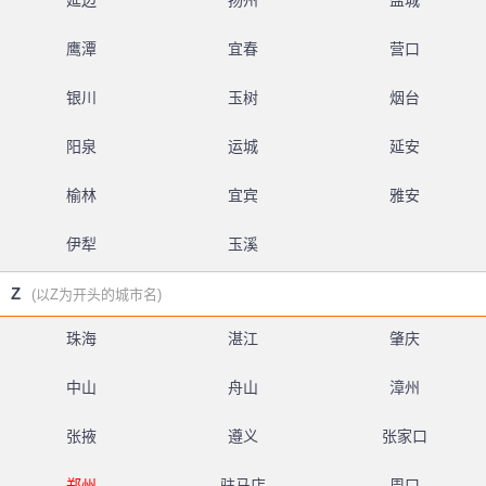
延边
扬州
盐城
鹰潭
宜春
营口
银川
玉树
烟台
阳泉
运城
延安
榆林
宜宾
雅安
伊犁
玉溪
Z
(以Z为开头的城市名)
珠海
湛江
肇庆
中山
舟山
漳州
张掖
遵义
张家口
郑州
驻马店
周口