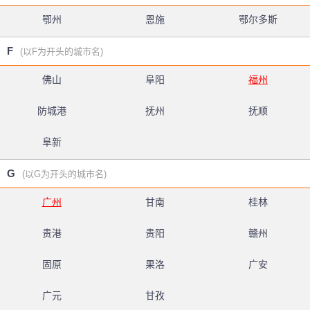
鄂州
恩施
鄂尔多斯
F
(以F为开头的城市名)
佛山
阜阳
福州
防城港
抚州
抚顺
阜新
G
(以G为开头的城市名)
广州
甘南
桂林
贵港
贵阳
赣州
固原
果洛
广安
广元
甘孜