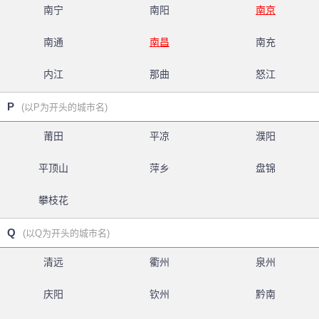
南宁
南阳
南京
南通
南昌
南充
内江
那曲
怒江
P
(以P为开头的城市名)
莆田
平凉
濮阳
平顶山
萍乡
盘锦
攀枝花
Q
(以Q为开头的城市名)
清远
衢州
泉州
庆阳
钦州
黔南