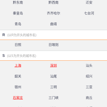
黔东南
黔西南
迁安
秦皇岛
齐齐哈尔
七台河
青岛
曲靖
R
(以R为开头的城市名)
日照
日喀则
S
(以S为开头的城市名)
上海
深圳
汕头
韶关
汕尾
绍兴
宿州
三明
三亚
石家庄
三门峡
商丘