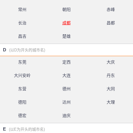
常州
朝阳
赤峰
长治
成都
昌都
昌吉
楚雄
D
(以D为开头的城市名)
东莞
定西
大庆
大兴安岭
大连
丹东
东营
德州
大同
德阳
达州
大理
德宏
迪庆
E
(以E为开头的城市名)