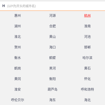
H
(以H为开头的城市名)
惠州
河源
杭州
湖州
合肥
淮南
淮北
黄山
河池
贺州
海口
邯郸
衡水
鹤壁
哈尔滨
鹤岗
黑河
黄石
黄冈
衡阳
怀化
淮安
葫芦岛
呼和浩特
呼伦贝尔
海东
海北