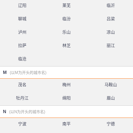
辽阳
莱芜
临沂
聊城
临汾
吕梁
泸州
乐山
凉山
拉萨
林芝
丽江
临沧
M
(以M为开头的城市名)
茂名
梅州
马鞍山
牡丹江
绵阳
眉山
N
(以N为开头的城市名)
宁波
南平
宁德