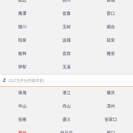
延边
扬州
盐城
鹰潭
宜春
营口
银川
玉树
烟台
阳泉
运城
延安
榆林
宜宾
雅安
伊犁
玉溪
Z
(以Z为开头的城市名)
珠海
湛江
肇庆
中山
舟山
漳州
张掖
遵义
张家口
郑州
驻马店
周口