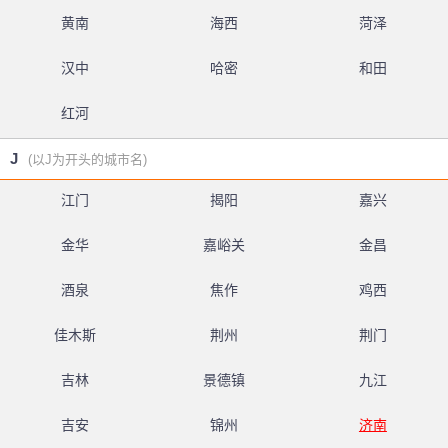
黄南
海西
菏泽
汉中
哈密
和田
红河
J
(以J为开头的城市名)
江门
揭阳
嘉兴
金华
嘉峪关
金昌
酒泉
焦作
鸡西
佳木斯
荆州
荆门
吉林
景德镇
九江
吉安
锦州
济南