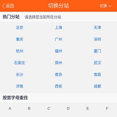
切换分站
返回
切换
热门分站
请选择您当前所在分站
北京
上海
天津
重庆
广州
深圳
杭州
福州
厦门
石家庄
郑州
武汉
长沙
南京
南昌
济南
西安
成都
按首字母查找
A
B
C
D
E
F