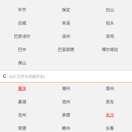
毕节
保定
白山
白城
本溪
包头
巴彦淖尔
滨州
宝鸡
巴中
巴音郭楞
博尔塔拉
保山
C
(以C为开头的城市名)
重庆
潮州
滁州
巢湖
池州
崇左
沧州
承德
长沙
常德
郴州
长春