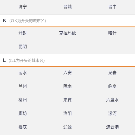
济宁
晋城
晋中
K
(以K为开头的城市名)
开封
克拉玛依
喀什
昆明
L
(以L为开头的城市名)
丽水
六安
龙岩
兰州
陇南
临夏
柳州
来宾
六盘水
廊坊
洛阳
漯河
娄底
辽源
连云港