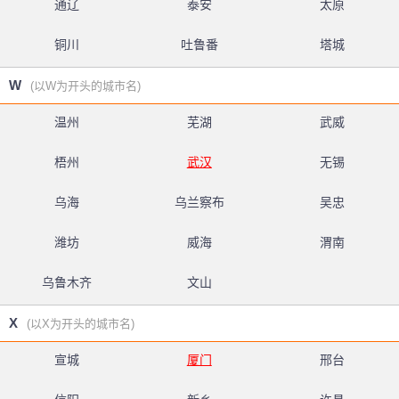
通辽
泰安
太原
铜川
吐鲁番
塔城
W
(以W为开头的城市名)
温州
芜湖
武威
梧州
武汉
无锡
乌海
乌兰察布
吴忠
潍坊
威海
渭南
乌鲁木齐
文山
X
(以X为开头的城市名)
宣城
厦门
邢台