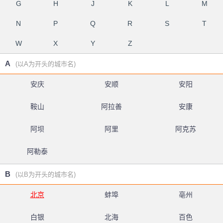
G
H
J
K
L
M
N
P
Q
R
S
T
W
X
Y
Z
A
(以A为开头的城市名)
安庆
安顺
安阳
鞍山
阿拉善
安康
阿坝
阿里
阿克苏
阿勒泰
B
(以B为开头的城市名)
北京
蚌埠
亳州
白银
北海
百色