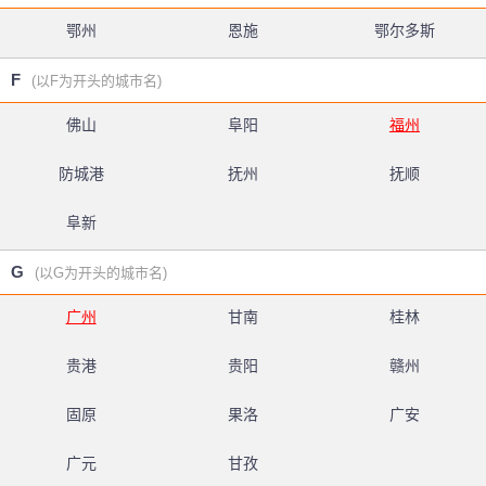
鄂州
恩施
鄂尔多斯
F
(以F为开头的城市名)
佛山
阜阳
福州
防城港
抚州
抚顺
阜新
G
(以G为开头的城市名)
广州
甘南
桂林
贵港
贵阳
赣州
固原
果洛
广安
广元
甘孜