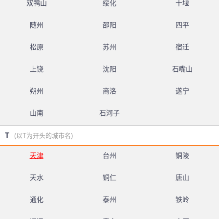
双鸭山
绥化
十堰
随州
邵阳
四平
松原
苏州
宿迁
上饶
沈阳
石嘴山
朔州
商洛
遂宁
山南
石河子
T
(以T为开头的城市名)
天津
台州
铜陵
天水
铜仁
唐山
通化
泰州
铁岭