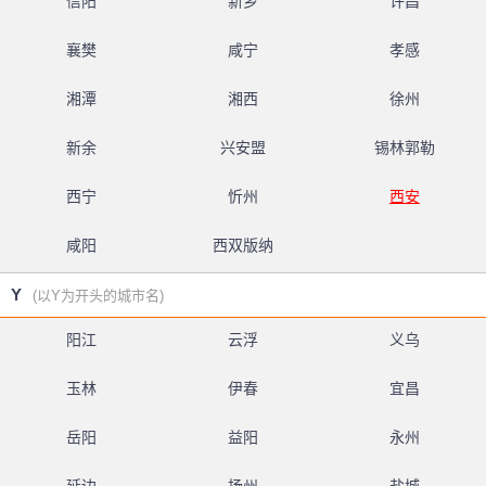
信阳
新乡
许昌
襄樊
咸宁
孝感
湘潭
湘西
徐州
新余
兴安盟
锡林郭勒
西宁
忻州
西安
咸阳
西双版纳
Y
(以Y为开头的城市名)
阳江
云浮
义乌
玉林
伊春
宜昌
岳阳
益阳
永州