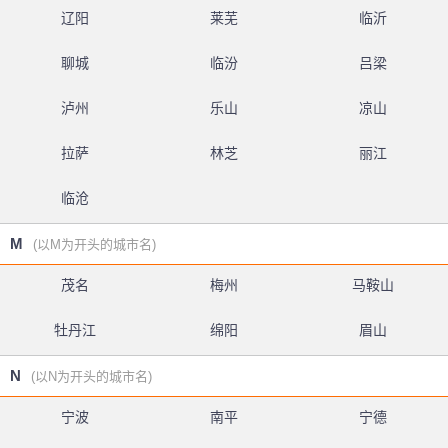
辽阳
莱芜
临沂
聊城
临汾
吕梁
泸州
乐山
凉山
拉萨
林芝
丽江
临沧
M
(以M为开头的城市名)
茂名
梅州
马鞍山
牡丹江
绵阳
眉山
N
(以N为开头的城市名)
宁波
南平
宁德