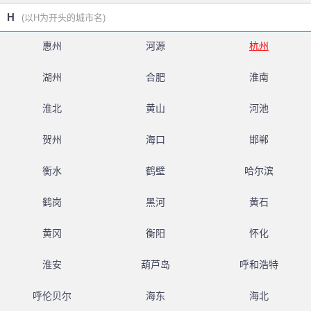
H
(以H为开头的城市名)
惠州
河源
杭州
湖州
合肥
淮南
淮北
黄山
河池
贺州
海口
邯郸
衡水
鹤壁
哈尔滨
鹤岗
黑河
黄石
黄冈
衡阳
怀化
淮安
葫芦岛
呼和浩特
呼伦贝尔
海东
海北