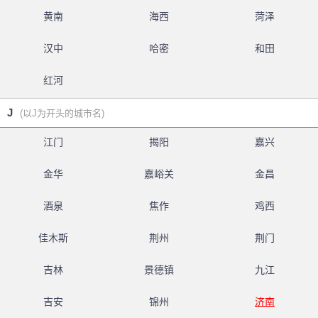
黄南
海西
菏泽
汉中
哈密
和田
红河
J
(以J为开头的城市名)
江门
揭阳
嘉兴
金华
嘉峪关
金昌
酒泉
焦作
鸡西
佳木斯
荆州
荆门
吉林
景德镇
九江
吉安
锦州
济南