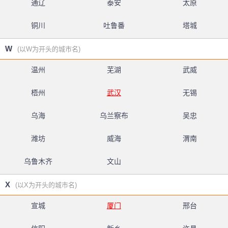
通辽
泰安
太原
铜川
吐鲁番
塔城
W
(以W为开头的城市名)
温州
芜湖
武威
梧州
武汉
无锡
乌海
乌兰察布
吴忠
潍坊
威海
渭南
乌鲁木齐
文山
X
(以X为开头的城市名)
宣城
厦门
邢台