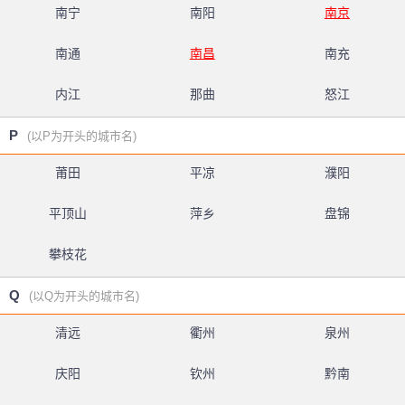
南宁
南阳
南京
南通
南昌
南充
内江
那曲
怒江
P
(以P为开头的城市名)
莆田
平凉
濮阳
平顶山
萍乡
盘锦
攀枝花
Q
(以Q为开头的城市名)
清远
衢州
泉州
庆阳
钦州
黔南