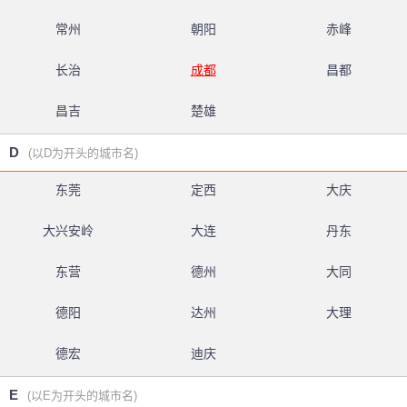
常州
朝阳
赤峰
长治
成都
昌都
昌吉
楚雄
D
(以D为开头的城市名)
东莞
定西
大庆
大兴安岭
大连
丹东
东营
德州
大同
德阳
达州
大理
德宏
迪庆
E
(以E为开头的城市名)