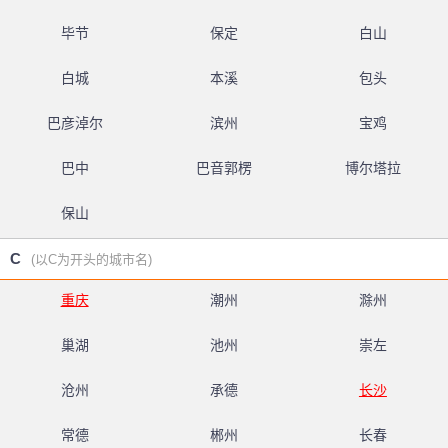
毕节
保定
白山
白城
本溪
包头
巴彦淖尔
滨州
宝鸡
巴中
巴音郭楞
博尔塔拉
保山
C
(以C为开头的城市名)
重庆
潮州
滁州
巢湖
池州
崇左
沧州
承德
长沙
常德
郴州
长春