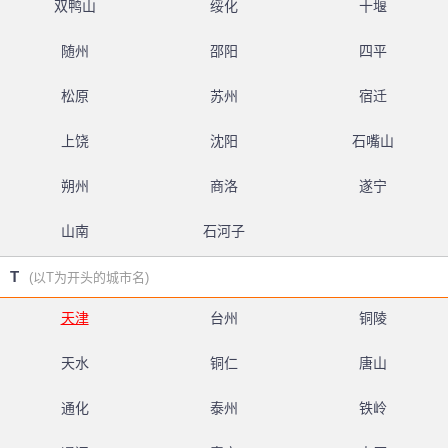
双鸭山
绥化
十堰
随州
邵阳
四平
松原
苏州
宿迁
上饶
沈阳
石嘴山
朔州
商洛
遂宁
山南
石河子
T
(以T为开头的城市名)
天津
台州
铜陵
天水
铜仁
唐山
通化
泰州
铁岭