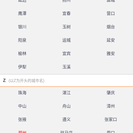
延边
扬州
盐城
鹰潭
宜春
营口
银川
玉树
烟台
阳泉
运城
延安
榆林
宜宾
雅安
伊犁
玉溪
Z
(以Z为开头的城市名)
珠海
湛江
肇庆
中山
舟山
漳州
张掖
遵义
张家口
郑州
驻马店
周口