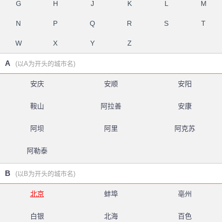
G
H
J
K
L
M
N
P
Q
R
S
T
W
X
Y
Z
A
(以A为开头的城市名)
安庆
安顺
安阳
鞍山
阿拉善
安康
阿坝
阿里
阿克苏
阿勒泰
B
(以B为开头的城市名)
北京
蚌埠
亳州
白银
北海
百色