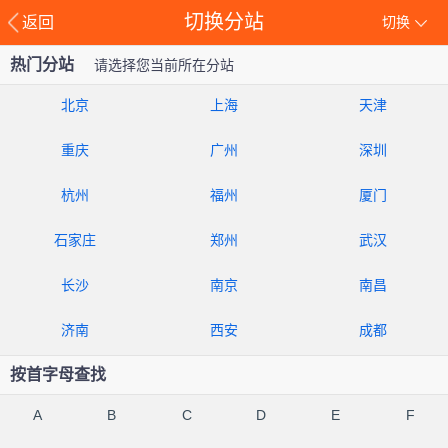
切换分站
返回
切换
热门分站
请选择您当前所在分站
北京
上海
天津
重庆
广州
深圳
杭州
福州
厦门
石家庄
郑州
武汉
长沙
南京
南昌
济南
西安
成都
按首字母查找
A
B
C
D
E
F