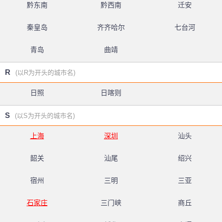
黔东南
黔西南
迁安
秦皇岛
齐齐哈尔
七台河
青岛
曲靖
R
(以R为开头的城市名)
日照
日喀则
S
(以S为开头的城市名)
上海
深圳
汕头
韶关
汕尾
绍兴
宿州
三明
三亚
石家庄
三门峡
商丘