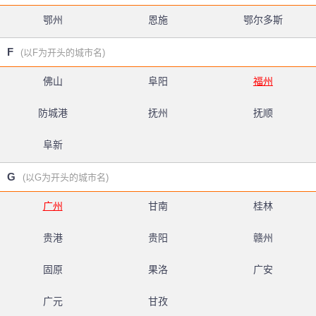
鄂州
恩施
鄂尔多斯
F
(以F为开头的城市名)
佛山
阜阳
福州
防城港
抚州
抚顺
阜新
G
(以G为开头的城市名)
广州
甘南
桂林
贵港
贵阳
赣州
固原
果洛
广安
广元
甘孜