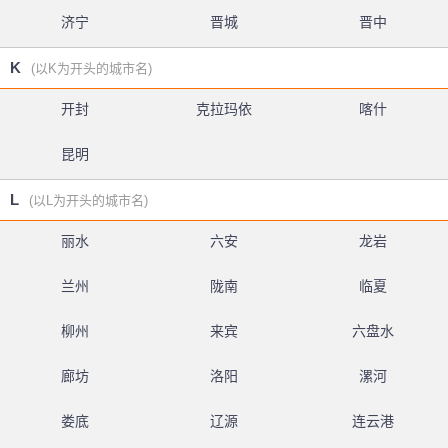
济宁
晋城
晋中
K
(以K为开头的城市名)
开封
克拉玛依
喀什
昆明
L
(以L为开头的城市名)
丽水
六安
龙岩
兰州
陇南
临夏
柳州
来宾
六盘水
廊坊
洛阳
漯河
娄底
辽源
连云港