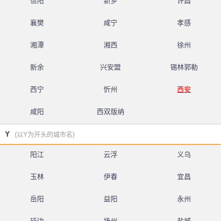
信阳
新乡
许昌
襄樊
咸宁
孝感
湘潭
湘西
徐州
新余
兴安盟
锡林郭勒
西宁
忻州
西安
咸阳
西双版纳
Y
(以Y为开头的城市名)
阳江
云浮
义乌
玉林
伊春
宜昌
岳阳
益阳
永州