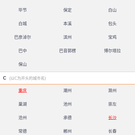
毕节
保定
白山
白城
本溪
包头
巴彦淖尔
滨州
宝鸡
巴中
巴音郭楞
博尔塔拉
保山
C
(以C为开头的城市名)
重庆
潮州
滁州
巢湖
池州
崇左
沧州
承德
长沙
常德
郴州
长春