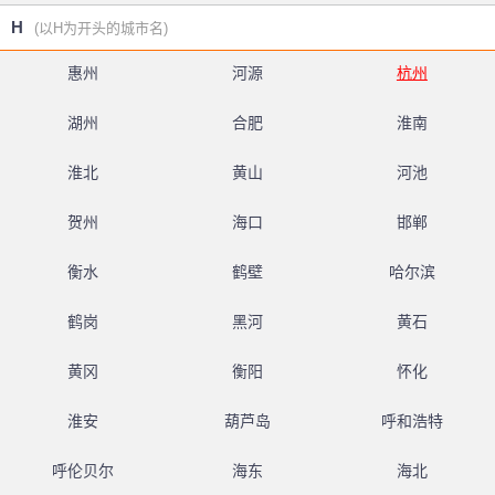
H
(以H为开头的城市名)
惠州
河源
杭州
湖州
合肥
淮南
淮北
黄山
河池
贺州
海口
邯郸
衡水
鹤壁
哈尔滨
鹤岗
黑河
黄石
黄冈
衡阳
怀化
淮安
葫芦岛
呼和浩特
呼伦贝尔
海东
海北