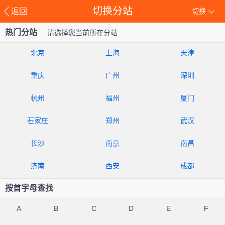
切换分站
返回
切换
热门分站
请选择您当前所在分站
北京
上海
天津
重庆
广州
深圳
杭州
福州
厦门
石家庄
郑州
武汉
长沙
南京
南昌
济南
西安
成都
按首字母查找
A
B
C
D
E
F