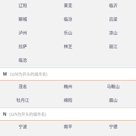
辽阳
莱芜
临沂
聊城
临汾
吕梁
泸州
乐山
凉山
拉萨
林芝
丽江
临沧
M
(以M为开头的城市名)
茂名
梅州
马鞍山
牡丹江
绵阳
眉山
N
(以N为开头的城市名)
宁波
南平
宁德