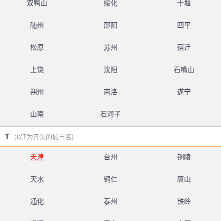
双鸭山
绥化
十堰
随州
邵阳
四平
松原
苏州
宿迁
上饶
沈阳
石嘴山
朔州
商洛
遂宁
山南
石河子
T
(以T为开头的城市名)
天津
台州
铜陵
天水
铜仁
唐山
通化
泰州
铁岭