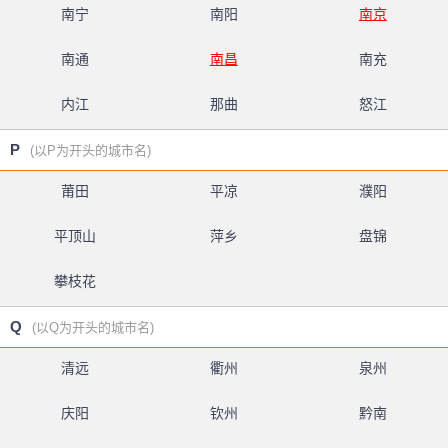
南宁
南阳
南京
南通
南昌
南充
内江
那曲
怒江
P
(以P为开头的城市名)
莆田
平凉
濮阳
平顶山
萍乡
盘锦
攀枝花
Q
(以Q为开头的城市名)
清远
衢州
泉州
庆阳
钦州
黔南