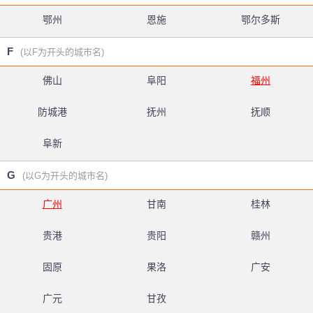
鄂州
恩施
鄂尔多斯
F
(以F为开头的城市名)
佛山
阜阳
福州
防城港
抚州
抚顺
阜新
G
(以G为开头的城市名)
广州
甘南
桂林
贵港
贵阳
赣州
固原
果洛
广安
广元
甘孜