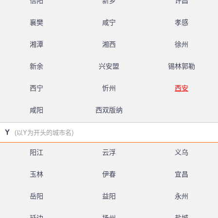
信阳
新乡
许昌
襄樊
咸宁
孝感
湘潭
湘西
徐州
新余
兴安盟
锡林郭勒
西宁
忻州
西安
咸阳
西双版纳
Y
(以Y为开头的城市名)
阳江
云浮
义乌
玉林
伊春
宜昌
岳阳
益阳
永州