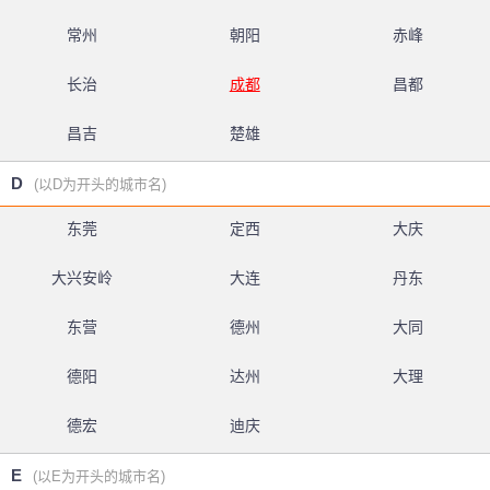
常州
朝阳
赤峰
长治
成都
昌都
昌吉
楚雄
D
(以D为开头的城市名)
东莞
定西
大庆
大兴安岭
大连
丹东
东营
德州
大同
德阳
达州
大理
德宏
迪庆
E
(以E为开头的城市名)