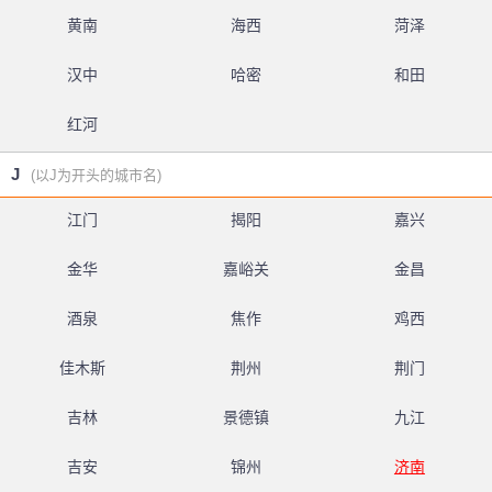
黄南
海西
菏泽
汉中
哈密
和田
红河
J
(以J为开头的城市名)
江门
揭阳
嘉兴
金华
嘉峪关
金昌
酒泉
焦作
鸡西
佳木斯
荆州
荆门
吉林
景德镇
九江
吉安
锦州
济南