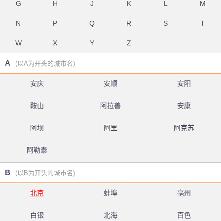
G
H
J
K
L
M
N
P
Q
R
S
T
W
X
Y
Z
A
(以A为开头的城市名)
安庆
安顺
安阳
鞍山
阿拉善
安康
阿坝
阿里
阿克苏
阿勒泰
B
(以B为开头的城市名)
北京
蚌埠
亳州
白银
北海
百色