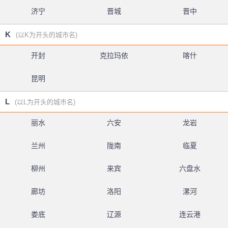
济宁
晋城
晋中
K
(以K为开头的城市名)
开封
克拉玛依
喀什
昆明
L
(以L为开头的城市名)
丽水
六安
龙岩
兰州
陇南
临夏
柳州
来宾
六盘水
廊坊
洛阳
漯河
娄底
辽源
连云港