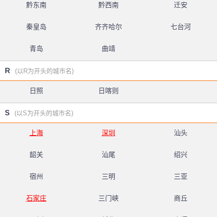
黔东南
黔西南
迁安
秦皇岛
齐齐哈尔
七台河
青岛
曲靖
R
(以R为开头的城市名)
日照
日喀则
S
(以S为开头的城市名)
上海
深圳
汕头
韶关
汕尾
绍兴
宿州
三明
三亚
石家庄
三门峡
商丘