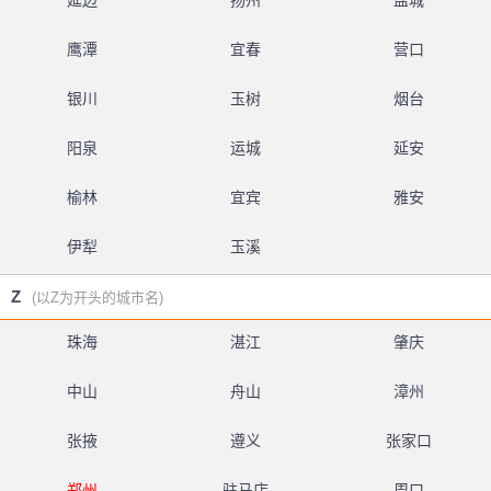
延边
扬州
盐城
鹰潭
宜春
营口
银川
玉树
烟台
阳泉
运城
延安
榆林
宜宾
雅安
伊犁
玉溪
Z
(以Z为开头的城市名)
珠海
湛江
肇庆
中山
舟山
漳州
张掖
遵义
张家口
郑州
驻马店
周口