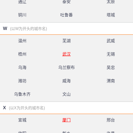
通辽
泰安
太原
铜川
吐鲁番
塔城
W
(以W为开头的城市名)
温州
芜湖
武威
梧州
武汉
无锡
乌海
乌兰察布
吴忠
潍坊
威海
渭南
乌鲁木齐
文山
X
(以X为开头的城市名)
宣城
厦门
邢台