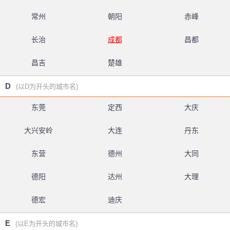
常州
朝阳
赤峰
长治
成都
昌都
昌吉
楚雄
D
(以D为开头的城市名)
东莞
定西
大庆
大兴安岭
大连
丹东
东营
德州
大同
德阳
达州
大理
德宏
迪庆
E
(以E为开头的城市名)