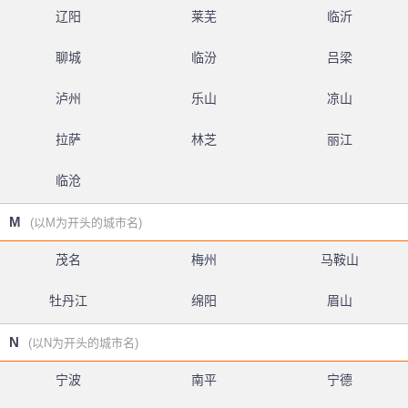
辽阳
莱芜
临沂
聊城
临汾
吕梁
泸州
乐山
凉山
拉萨
林芝
丽江
临沧
M
(以M为开头的城市名)
茂名
梅州
马鞍山
牡丹江
绵阳
眉山
N
(以N为开头的城市名)
宁波
南平
宁德