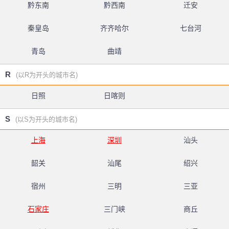
黔东南
黔西南
迁安
秦皇岛
齐齐哈尔
七台河
青岛
曲靖
R
(以R为开头的城市名)
日照
日喀则
S
(以S为开头的城市名)
上海
深圳
汕头
韶关
汕尾
绍兴
宿州
三明
三亚
石家庄
三门峡
商丘