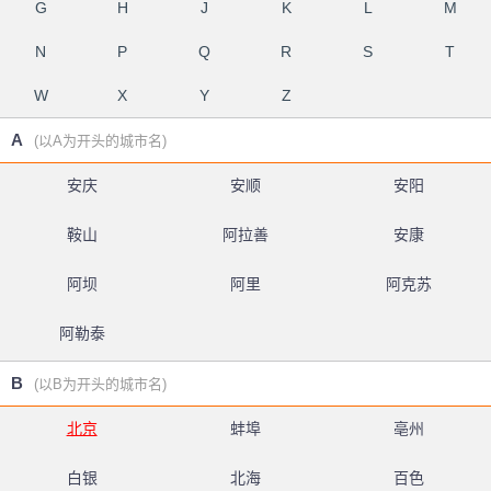
G
H
J
K
L
M
N
P
Q
R
S
T
W
X
Y
Z
A
(以A为开头的城市名)
安庆
安顺
安阳
鞍山
阿拉善
安康
阿坝
阿里
阿克苏
阿勒泰
B
(以B为开头的城市名)
北京
蚌埠
亳州
白银
北海
百色