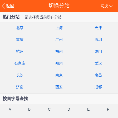
切换分站
返回
切换
热门分站
请选择您当前所在分站
北京
上海
天津
重庆
广州
深圳
杭州
福州
厦门
石家庄
郑州
武汉
长沙
南京
南昌
济南
西安
成都
按首字母查找
A
B
C
D
E
F