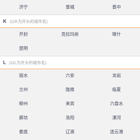
济宁
晋城
晋中
K
(以K为开头的城市名)
开封
克拉玛依
喀什
昆明
L
(以L为开头的城市名)
丽水
六安
龙岩
兰州
陇南
临夏
柳州
来宾
六盘水
廊坊
洛阳
漯河
娄底
辽源
连云港