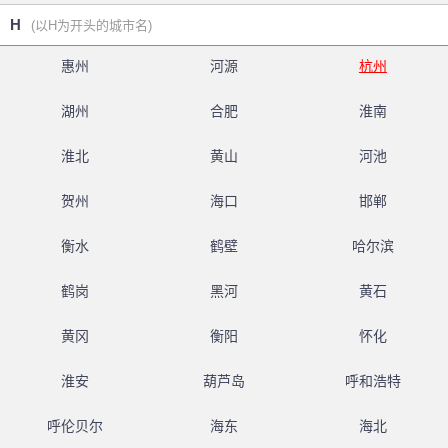
H
(以H为开头的城市名)
惠州
河源
杭州
湖州
合肥
淮南
淮北
黄山
河池
贺州
海口
邯郸
衡水
鹤壁
哈尔滨
鹤岗
黑河
黄石
黄冈
衡阳
怀化
淮安
葫芦岛
呼和浩特
呼伦贝尔
海东
海北