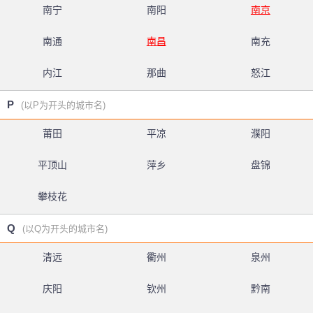
南宁
南阳
南京
南通
南昌
南充
内江
那曲
怒江
P
(以P为开头的城市名)
莆田
平凉
濮阳
平顶山
萍乡
盘锦
攀枝花
Q
(以Q为开头的城市名)
清远
衢州
泉州
庆阳
钦州
黔南