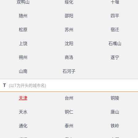
双鸭山
绥化
十堰
随州
邵阳
四平
松原
苏州
宿迁
上饶
沈阳
石嘴山
朔州
商洛
遂宁
山南
石河子
T
(以T为开头的城市名)
天津
台州
铜陵
天水
铜仁
唐山
通化
泰州
铁岭