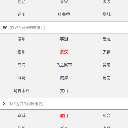
通辽
泰安
太原
铜川
吐鲁番
塔城
W
(以W为开头的城市名)
温州
芜湖
武威
梧州
武汉
无锡
乌海
乌兰察布
吴忠
潍坊
威海
渭南
乌鲁木齐
文山
X
(以X为开头的城市名)
宣城
厦门
邢台