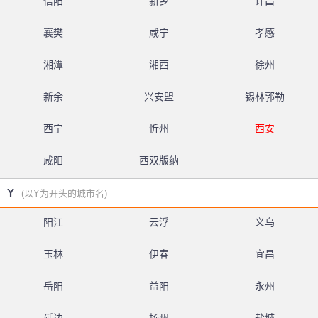
信阳
新乡
许昌
襄樊
咸宁
孝感
湘潭
湘西
徐州
新余
兴安盟
锡林郭勒
西宁
忻州
西安
咸阳
西双版纳
Y
(以Y为开头的城市名)
阳江
云浮
义乌
玉林
伊春
宜昌
岳阳
益阳
永州