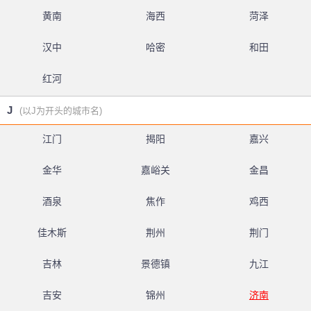
黄南
海西
菏泽
汉中
哈密
和田
红河
J
(以J为开头的城市名)
江门
揭阳
嘉兴
金华
嘉峪关
金昌
酒泉
焦作
鸡西
佳木斯
荆州
荆门
吉林
景德镇
九江
吉安
锦州
济南