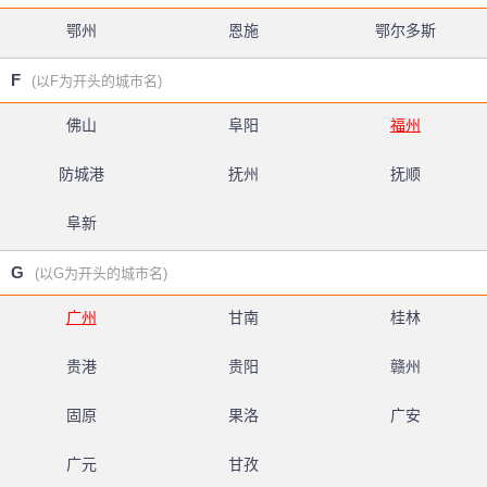
鄂州
恩施
鄂尔多斯
F
(以F为开头的城市名)
佛山
阜阳
福州
防城港
抚州
抚顺
阜新
G
(以G为开头的城市名)
广州
甘南
桂林
贵港
贵阳
赣州
固原
果洛
广安
广元
甘孜