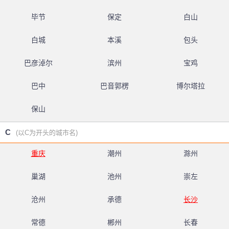
毕节
保定
白山
白城
本溪
包头
巴彦淖尔
滨州
宝鸡
巴中
巴音郭楞
博尔塔拉
保山
C
(以C为开头的城市名)
重庆
潮州
滁州
巢湖
池州
崇左
沧州
承德
长沙
常德
郴州
长春