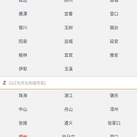
延边
扬州
盐城
鹰潭
宜春
营口
银川
玉树
烟台
阳泉
运城
延安
榆林
宜宾
雅安
伊犁
玉溪
Z
(以Z为开头的城市名)
珠海
湛江
肇庆
中山
舟山
漳州
张掖
遵义
张家口
郑州
驻马店
周口