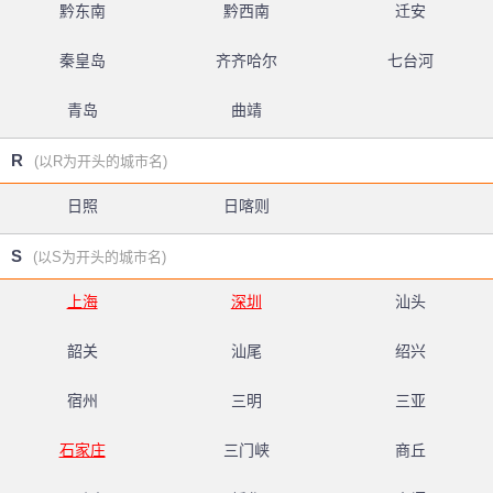
黔东南
黔西南
迁安
秦皇岛
齐齐哈尔
七台河
青岛
曲靖
R
(以R为开头的城市名)
日照
日喀则
S
(以S为开头的城市名)
上海
深圳
汕头
韶关
汕尾
绍兴
宿州
三明
三亚
石家庄
三门峡
商丘