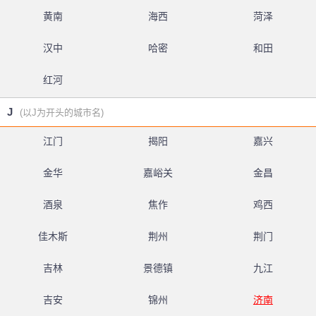
黄南
海西
菏泽
汉中
哈密
和田
红河
J
(以J为开头的城市名)
江门
揭阳
嘉兴
金华
嘉峪关
金昌
酒泉
焦作
鸡西
佳木斯
荆州
荆门
吉林
景德镇
九江
吉安
锦州
济南