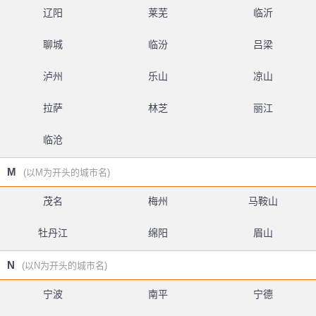
辽阳
莱芜
临沂
聊城
临汾
吕梁
泸州
乐山
凉山
拉萨
林芝
丽江
临沧
M
(以M为开头的城市名)
茂名
梅州
马鞍山
牡丹江
绵阳
眉山
N
(以N为开头的城市名)
宁波
南平
宁德