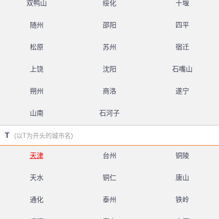
双鸭山
绥化
十堰
随州
邵阳
四平
松原
苏州
宿迁
上饶
沈阳
石嘴山
朔州
商洛
遂宁
山南
石河子
T
(以T为开头的城市名)
天津
台州
铜陵
天水
铜仁
唐山
通化
泰州
铁岭