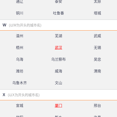
通辽
泰安
太原
铜川
吐鲁番
塔城
W
(以W为开头的城市名)
温州
芜湖
武威
梧州
武汉
无锡
乌海
乌兰察布
吴忠
潍坊
威海
渭南
乌鲁木齐
文山
X
(以X为开头的城市名)
宣城
厦门
邢台