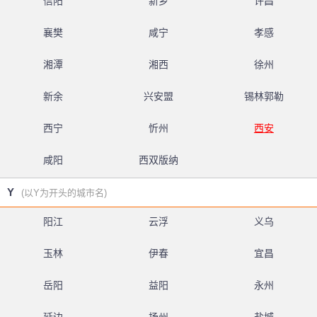
信阳
新乡
许昌
襄樊
咸宁
孝感
湘潭
湘西
徐州
新余
兴安盟
锡林郭勒
西宁
忻州
西安
咸阳
西双版纳
Y
(以Y为开头的城市名)
阳江
云浮
义乌
玉林
伊春
宜昌
岳阳
益阳
永州