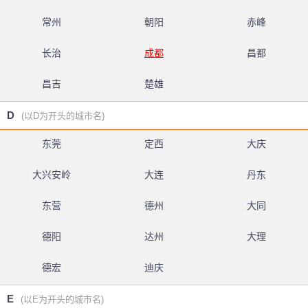
常州
朝阳
赤峰
长治
成都
昌都
昌吉
楚雄
D
(以D为开头的城市名)
东莞
定西
大庆
大兴安岭
大连
丹东
东营
德州
大同
德阳
达州
大理
德宏
迪庆
E
(以E为开头的城市名)