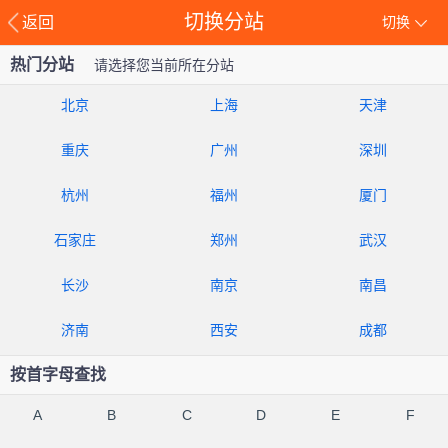
切换分站
返回
切换
热门分站
请选择您当前所在分站
北京
上海
天津
重庆
广州
深圳
杭州
福州
厦门
石家庄
郑州
武汉
长沙
南京
南昌
济南
西安
成都
按首字母查找
A
B
C
D
E
F