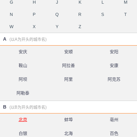
G
H
J
K
L
M
N
P
Q
R
S
T
W
X
Y
Z
A
(以A为开头的城市名)
安庆
安顺
安阳
鞍山
阿拉善
安康
阿坝
阿里
阿克苏
阿勒泰
B
(以B为开头的城市名)
北京
蚌埠
亳州
白银
北海
百色