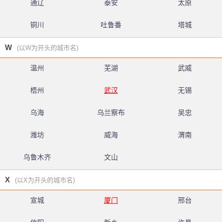
通辽
泰安
太原
铜川
吐鲁番
塔城
W
(以W为开头的城市名)
温州
芜湖
武威
梧州
武汉
无锡
乌海
乌兰察布
吴忠
潍坊
威海
渭南
乌鲁木齐
文山
X
(以X为开头的城市名)
宣城
厦门
邢台