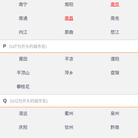
南宁
南阳
南京
南通
南昌
南充
内江
那曲
怒江
P
(以P为开头的城市名)
莆田
平凉
濮阳
平顶山
萍乡
盘锦
攀枝花
Q
(以Q为开头的城市名)
清远
衢州
泉州
庆阳
钦州
黔南