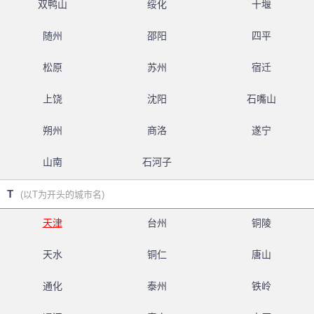
双鸭山
绥化
十堰
随州
邵阳
四平
松原
苏州
宿迁
上饶
沈阳
石嘴山
朔州
商洛
遂宁
山南
石河子
T
(以T为开头的城市名)
天津
台州
铜陵
天水
铜仁
唐山
通化
泰州
铁岭