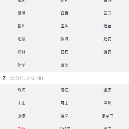
延边
扬州
盐城
鹰潭
宜春
营口
银川
玉树
烟台
阳泉
运城
延安
榆林
宜宾
雅安
伊犁
玉溪
Z
(以Z为开头的城市名)
珠海
湛江
肇庆
中山
舟山
漳州
张掖
遵义
张家口
郑州
驻马店
周口