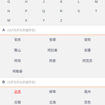
G
H
J
K
L
M
N
P
Q
R
S
T
W
X
Y
Z
A
(以A为开头的城市名)
安庆
安顺
安阳
鞍山
阿拉善
安康
阿坝
阿里
阿克苏
阿勒泰
B
(以B为开头的城市名)
北京
蚌埠
亳州
白银
北海
百色