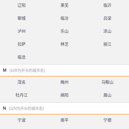
辽阳
莱芜
临沂
聊城
临汾
吕梁
泸州
乐山
凉山
拉萨
林芝
丽江
临沧
M
(以M为开头的城市名)
茂名
梅州
马鞍山
牡丹江
绵阳
眉山
N
(以N为开头的城市名)
宁波
南平
宁德