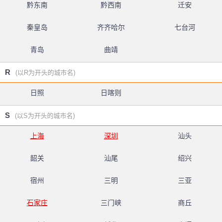
黔东南
黔西南
迁安
秦皇岛
齐齐哈尔
七台河
青岛
曲靖
R
(以R为开头的城市名)
日照
日喀则
S
(以S为开头的城市名)
上海
深圳
汕头
韶关
汕尾
绍兴
宿州
三明
三亚
石家庄
三门峡
商丘