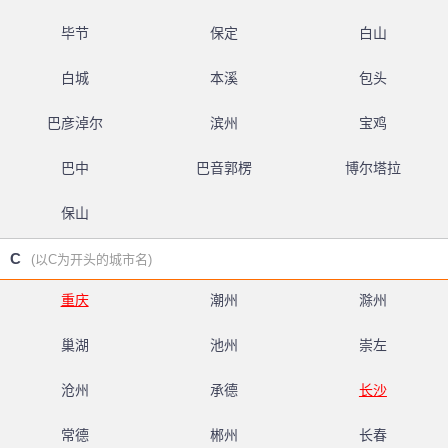
毕节
保定
白山
白城
本溪
包头
巴彦淖尔
滨州
宝鸡
巴中
巴音郭楞
博尔塔拉
保山
C
(以C为开头的城市名)
重庆
潮州
滁州
巢湖
池州
崇左
沧州
承德
长沙
常德
郴州
长春