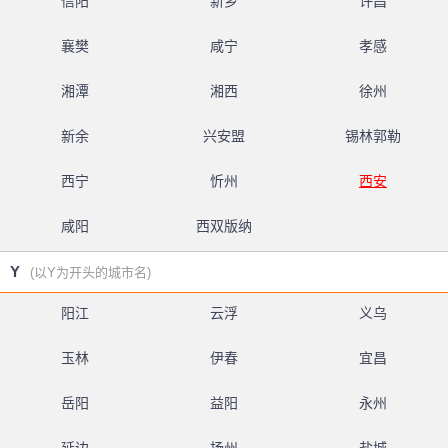
信阳
新乡
许昌
襄樊
咸宁
孝感
湘潭
湘西
徐州
新余
兴安盟
锡林郭勒
西宁
忻州
西安
咸阳
西双版纳
Y
(以Y为开头的城市名)
阳江
云浮
义乌
玉林
伊春
宜昌
岳阳
益阳
永州