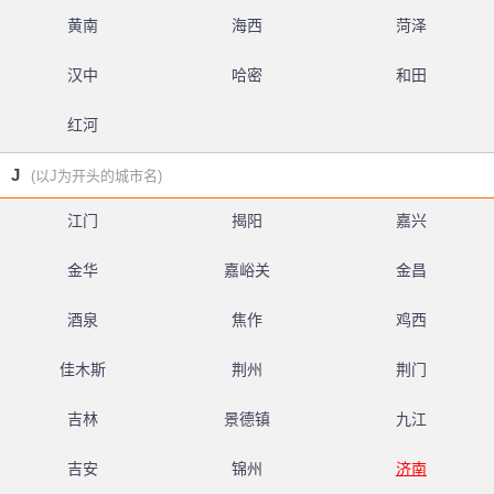
黄南
海西
菏泽
汉中
哈密
和田
红河
J
(以J为开头的城市名)
江门
揭阳
嘉兴
金华
嘉峪关
金昌
酒泉
焦作
鸡西
佳木斯
荆州
荆门
吉林
景德镇
九江
吉安
锦州
济南