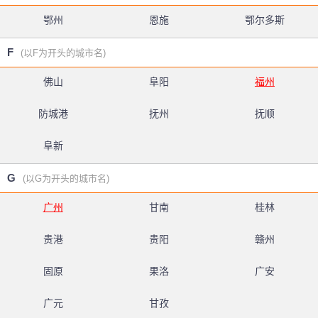
鄂州
恩施
鄂尔多斯
F
(以F为开头的城市名)
佛山
阜阳
福州
防城港
抚州
抚顺
阜新
G
(以G为开头的城市名)
广州
甘南
桂林
贵港
贵阳
赣州
固原
果洛
广安
广元
甘孜