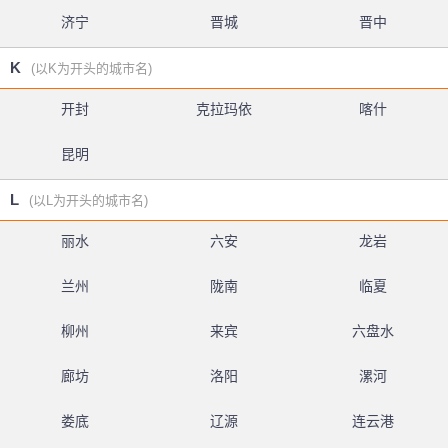
济宁
晋城
晋中
K
(以K为开头的城市名)
开封
克拉玛依
喀什
昆明
L
(以L为开头的城市名)
丽水
六安
龙岩
兰州
陇南
临夏
柳州
来宾
六盘水
廊坊
洛阳
漯河
娄底
辽源
连云港