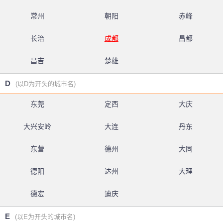
常州
朝阳
赤峰
长治
成都
昌都
昌吉
楚雄
D
(以D为开头的城市名)
东莞
定西
大庆
大兴安岭
大连
丹东
东营
德州
大同
德阳
达州
大理
德宏
迪庆
E
(以E为开头的城市名)