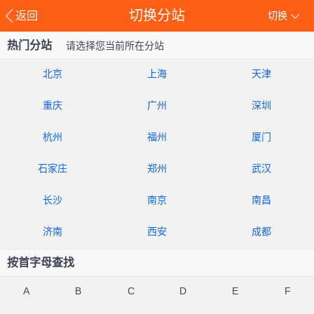
切换分站
返回
切换
热门分站
请选择您当前所在分站
北京
上海
天津
重庆
广州
深圳
杭州
福州
厦门
石家庄
郑州
武汉
长沙
南京
南昌
济南
西安
成都
按首字母查找
A
B
C
D
E
F