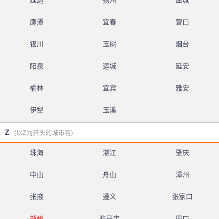
延边
扬州
盐城
鹰潭
宜春
营口
银川
玉树
烟台
阳泉
运城
延安
榆林
宜宾
雅安
伊犁
玉溪
Z
(以Z为开头的城市名)
珠海
湛江
肇庆
中山
舟山
漳州
张掖
遵义
张家口
郑州
驻马店
周口