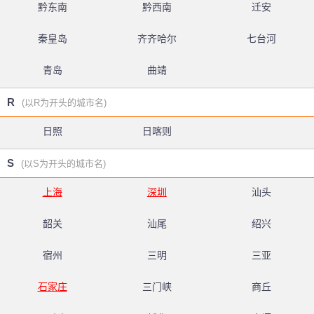
黔东南
黔西南
迁安
秦皇岛
齐齐哈尔
七台河
青岛
曲靖
R
(以R为开头的城市名)
日照
日喀则
S
(以S为开头的城市名)
上海
深圳
汕头
韶关
汕尾
绍兴
宿州
三明
三亚
石家庄
三门峡
商丘