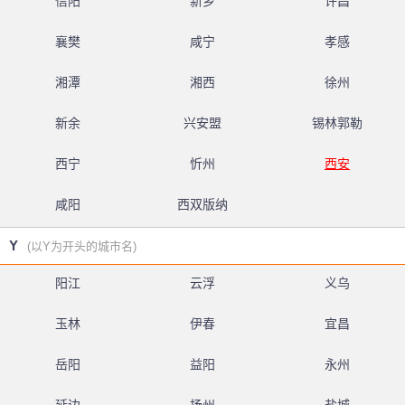
信阳
新乡
许昌
襄樊
咸宁
孝感
湘潭
湘西
徐州
新余
兴安盟
锡林郭勒
西宁
忻州
西安
咸阳
西双版纳
Y
(以Y为开头的城市名)
阳江
云浮
义乌
玉林
伊春
宜昌
岳阳
益阳
永州