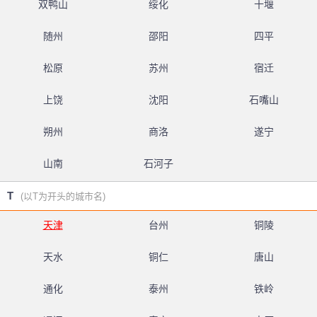
双鸭山
绥化
十堰
随州
邵阳
四平
松原
苏州
宿迁
上饶
沈阳
石嘴山
朔州
商洛
遂宁
山南
石河子
T
(以T为开头的城市名)
天津
台州
铜陵
天水
铜仁
唐山
通化
泰州
铁岭