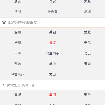
通辽
泰安
太原
铜川
吐鲁番
塔城
W
(以W为开头的城市名)
温州
芜湖
武威
梧州
武汉
无锡
乌海
乌兰察布
吴忠
潍坊
威海
渭南
乌鲁木齐
文山
X
(以X为开头的城市名)
宣城
厦门
邢台