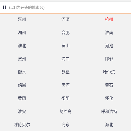
H
(以H为开头的城市名)
惠州
河源
杭州
湖州
合肥
淮南
淮北
黄山
河池
贺州
海口
邯郸
衡水
鹤壁
哈尔滨
鹤岗
黑河
黄石
黄冈
衡阳
怀化
淮安
葫芦岛
呼和浩特
呼伦贝尔
海东
海北