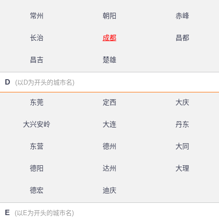
常州
朝阳
赤峰
长治
成都
昌都
昌吉
楚雄
D
(以D为开头的城市名)
东莞
定西
大庆
大兴安岭
大连
丹东
东营
德州
大同
德阳
达州
大理
德宏
迪庆
E
(以E为开头的城市名)