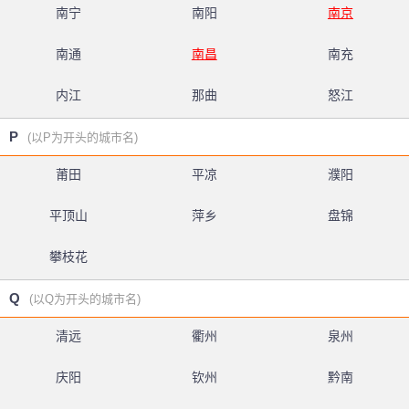
南宁
南阳
南京
南通
南昌
南充
内江
那曲
怒江
P
(以P为开头的城市名)
莆田
平凉
濮阳
平顶山
萍乡
盘锦
攀枝花
Q
(以Q为开头的城市名)
清远
衢州
泉州
庆阳
钦州
黔南