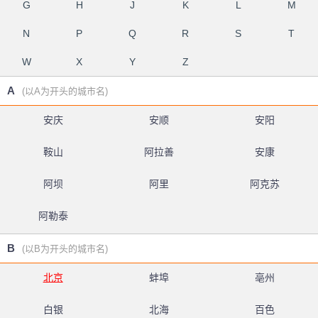
G
H
J
K
L
M
N
P
Q
R
S
T
W
X
Y
Z
A
(以A为开头的城市名)
安庆
安顺
安阳
鞍山
阿拉善
安康
阿坝
阿里
阿克苏
阿勒泰
B
(以B为开头的城市名)
北京
蚌埠
亳州
白银
北海
百色