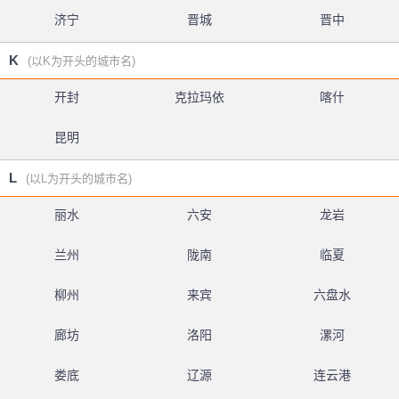
济宁
晋城
晋中
K
(以K为开头的城市名)
开封
克拉玛依
喀什
昆明
L
(以L为开头的城市名)
丽水
六安
龙岩
兰州
陇南
临夏
柳州
来宾
六盘水
廊坊
洛阳
漯河
娄底
辽源
连云港