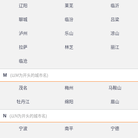
辽阳
莱芜
临沂
聊城
临汾
吕梁
泸州
乐山
凉山
拉萨
林芝
丽江
临沧
M
(以M为开头的城市名)
茂名
梅州
马鞍山
牡丹江
绵阳
眉山
N
(以N为开头的城市名)
宁波
南平
宁德