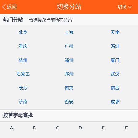
切换分站
返回
切换
热门分站
请选择您当前所在分站
北京
上海
天津
重庆
广州
深圳
杭州
福州
厦门
石家庄
郑州
武汉
长沙
南京
南昌
济南
西安
成都
按首字母查找
A
B
C
D
E
F