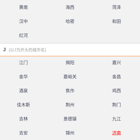
黄南
海西
菏泽
汉中
哈密
和田
红河
J
(以J为开头的城市名)
江门
揭阳
嘉兴
金华
嘉峪关
金昌
酒泉
焦作
鸡西
佳木斯
荆州
荆门
吉林
景德镇
九江
吉安
锦州
济南