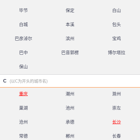
毕节
保定
白山
白城
本溪
包头
巴彦淖尔
滨州
宝鸡
巴中
巴音郭楞
博尔塔拉
保山
C
(以C为开头的城市名)
重庆
潮州
滁州
巢湖
池州
崇左
沧州
承德
长沙
常德
郴州
长春