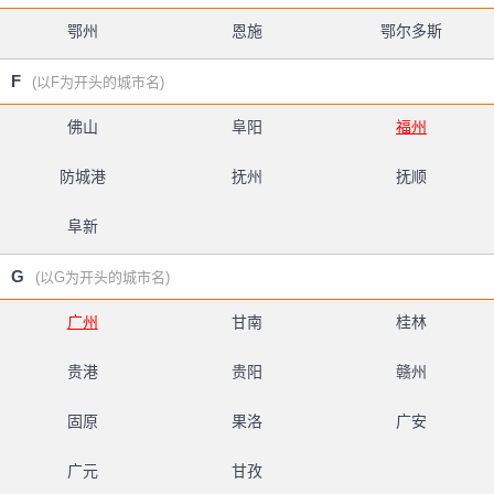
鄂州
恩施
鄂尔多斯
F
(以F为开头的城市名)
佛山
阜阳
福州
防城港
抚州
抚顺
阜新
G
(以G为开头的城市名)
广州
甘南
桂林
贵港
贵阳
赣州
固原
果洛
广安
广元
甘孜