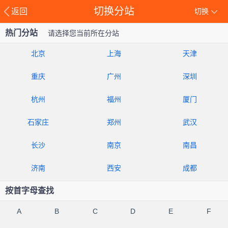
切换分站
返回
切换
热门分站
请选择您当前所在分站
北京
上海
天津
重庆
广州
深圳
杭州
福州
厦门
石家庄
郑州
武汉
长沙
南京
南昌
济南
西安
成都
按首字母查找
A
B
C
D
E
F