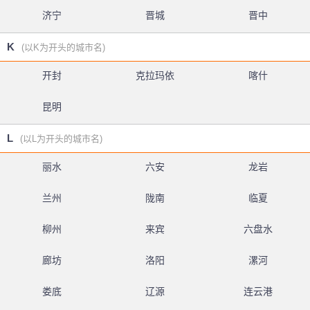
济宁
晋城
晋中
K
(以K为开头的城市名)
开封
克拉玛依
喀什
昆明
L
(以L为开头的城市名)
丽水
六安
龙岩
兰州
陇南
临夏
柳州
来宾
六盘水
廊坊
洛阳
漯河
娄底
辽源
连云港