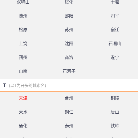
双鸭山
绥化
十堰
随州
邵阳
四平
松原
苏州
宿迁
上饶
沈阳
石嘴山
朔州
商洛
遂宁
山南
石河子
T
(以T为开头的城市名)
天津
台州
铜陵
天水
铜仁
唐山
通化
泰州
铁岭