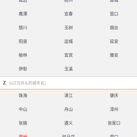
延边
扬州
盐城
鹰潭
宜春
营口
银川
玉树
烟台
阳泉
运城
延安
榆林
宜宾
雅安
伊犁
玉溪
Z
(以Z为开头的城市名)
珠海
湛江
肇庆
中山
舟山
漳州
张掖
遵义
张家口
郑州
驻马店
周口