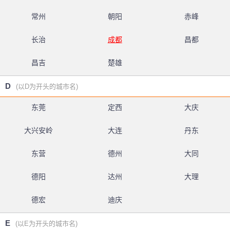
常州
朝阳
赤峰
长治
成都
昌都
昌吉
楚雄
D
(以D为开头的城市名)
东莞
定西
大庆
大兴安岭
大连
丹东
东营
德州
大同
德阳
达州
大理
德宏
迪庆
E
(以E为开头的城市名)