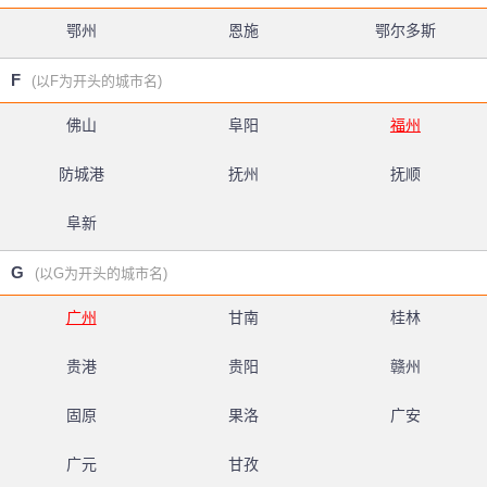
鄂州
恩施
鄂尔多斯
F
(以F为开头的城市名)
佛山
阜阳
福州
防城港
抚州
抚顺
阜新
G
(以G为开头的城市名)
广州
甘南
桂林
贵港
贵阳
赣州
固原
果洛
广安
广元
甘孜