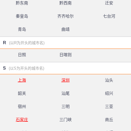
黔东南
黔西南
迁安
秦皇岛
齐齐哈尔
七台河
青岛
曲靖
R
(以R为开头的城市名)
日照
日喀则
S
(以S为开头的城市名)
上海
深圳
汕头
韶关
汕尾
绍兴
宿州
三明
三亚
石家庄
三门峡
商丘