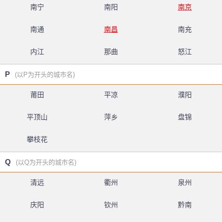
南宁
南阳
南京
南通
南昌
南充
内江
那曲
怒江
P
(以P为开头的城市名)
莆田
平凉
濮阳
平顶山
萍乡
盘锦
攀枝花
Q
(以Q为开头的城市名)
清远
衢州
泉州
庆阳
钦州
黔南