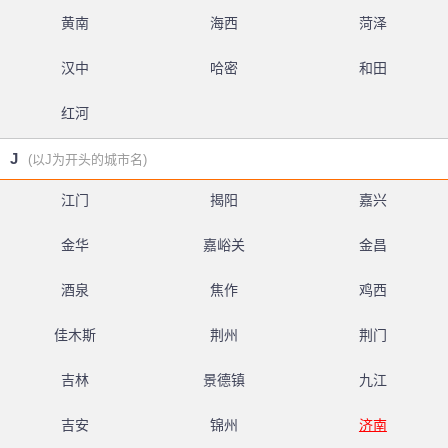
黄南
海西
菏泽
汉中
哈密
和田
红河
J
(以J为开头的城市名)
江门
揭阳
嘉兴
金华
嘉峪关
金昌
酒泉
焦作
鸡西
佳木斯
荆州
荆门
吉林
景德镇
九江
吉安
锦州
济南