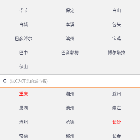
毕节
保定
白山
白城
本溪
包头
巴彦淖尔
滨州
宝鸡
巴中
巴音郭楞
博尔塔拉
保山
C
(以C为开头的城市名)
重庆
潮州
滁州
巢湖
池州
崇左
沧州
承德
长沙
常德
郴州
长春