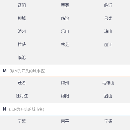
辽阳
莱芜
临沂
聊城
临汾
吕梁
泸州
乐山
凉山
拉萨
林芝
丽江
临沧
M
(以M为开头的城市名)
茂名
梅州
马鞍山
牡丹江
绵阳
眉山
N
(以N为开头的城市名)
宁波
南平
宁德