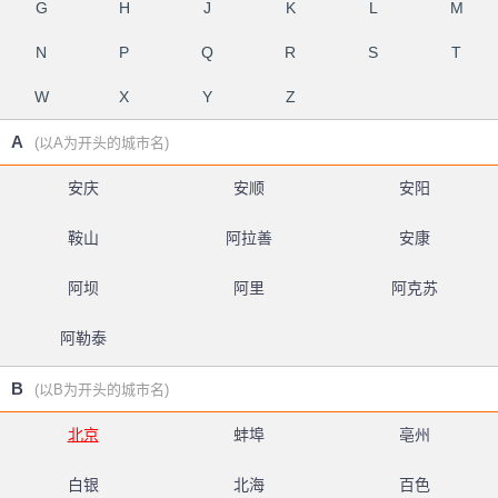
G
H
J
K
L
M
N
P
Q
R
S
T
W
X
Y
Z
A
(以A为开头的城市名)
安庆
安顺
安阳
鞍山
阿拉善
安康
阿坝
阿里
阿克苏
阿勒泰
B
(以B为开头的城市名)
北京
蚌埠
亳州
白银
北海
百色