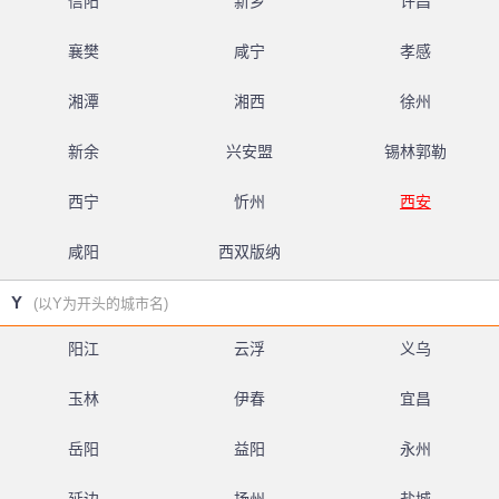
信阳
新乡
许昌
襄樊
咸宁
孝感
湘潭
湘西
徐州
新余
兴安盟
锡林郭勒
西宁
忻州
西安
咸阳
西双版纳
Y
(以Y为开头的城市名)
阳江
云浮
义乌
玉林
伊春
宜昌
岳阳
益阳
永州