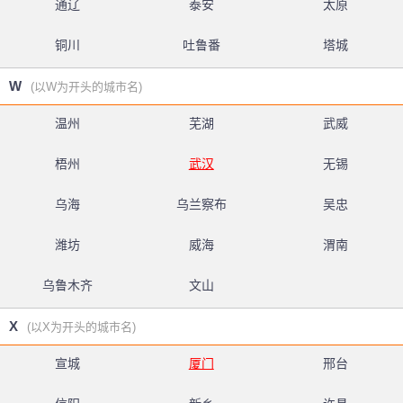
通辽
泰安
太原
铜川
吐鲁番
塔城
W
(以W为开头的城市名)
温州
芜湖
武威
梧州
武汉
无锡
乌海
乌兰察布
吴忠
潍坊
威海
渭南
乌鲁木齐
文山
X
(以X为开头的城市名)
宣城
厦门
邢台