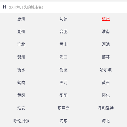
H
(以H为开头的城市名)
惠州
河源
杭州
湖州
合肥
淮南
淮北
黄山
河池
贺州
海口
邯郸
衡水
鹤壁
哈尔滨
鹤岗
黑河
黄石
黄冈
衡阳
怀化
淮安
葫芦岛
呼和浩特
呼伦贝尔
海东
海北