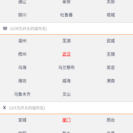
通辽
泰安
太原
铜川
吐鲁番
塔城
W
(以W为开头的城市名)
温州
芜湖
武威
梧州
武汉
无锡
乌海
乌兰察布
吴忠
潍坊
威海
渭南
乌鲁木齐
文山
X
(以X为开头的城市名)
宣城
厦门
邢台