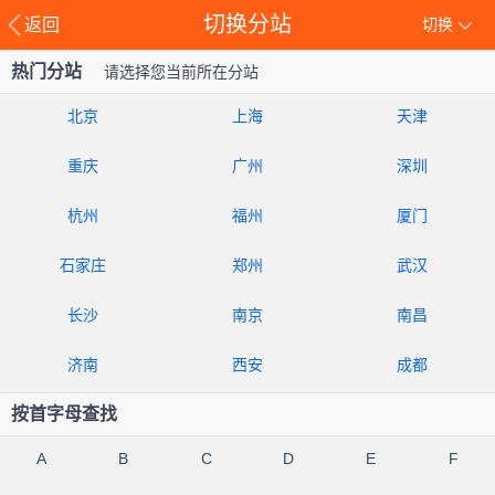
切换分站
返回
切换
热门分站
请选择您当前所在分站
北京
上海
天津
重庆
广州
深圳
杭州
福州
厦门
石家庄
郑州
武汉
长沙
南京
南昌
济南
西安
成都
按首字母查找
A
B
C
D
E
F