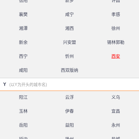
信阳
新乡
许昌
襄樊
咸宁
孝感
湘潭
湘西
徐州
新余
兴安盟
锡林郭勒
西宁
忻州
西安
咸阳
西双版纳
Y
(以Y为开头的城市名)
阳江
云浮
义乌
玉林
伊春
宜昌
岳阳
益阳
永州