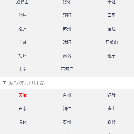
双鸭山
绥化
十堰
随州
邵阳
四平
松原
苏州
宿迁
上饶
沈阳
石嘴山
朔州
商洛
遂宁
山南
石河子
T
(以T为开头的城市名)
天津
台州
铜陵
天水
铜仁
唐山
通化
泰州
铁岭