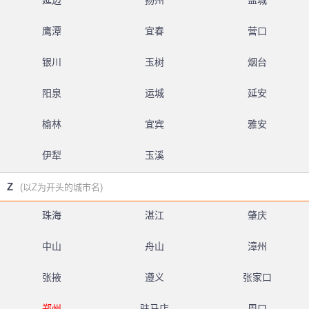
延边
扬州
盐城
鹰潭
宜春
营口
银川
玉树
烟台
阳泉
运城
延安
榆林
宜宾
雅安
伊犁
玉溪
Z
(以Z为开头的城市名)
珠海
湛江
肇庆
中山
舟山
漳州
张掖
遵义
张家口
郑州
驻马店
周口