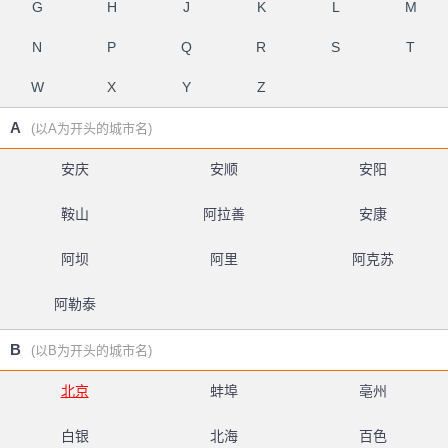
G
H
J
K
L
M
N
P
Q
R
S
T
W
X
Y
Z
A
(以A为开头的城市名)
安庆
安顺
安阳
鞍山
阿拉善
安康
阿坝
阿里
阿克苏
阿勒泰
B
(以B为开头的城市名)
北京
蚌埠
亳州
白银
北海
百色