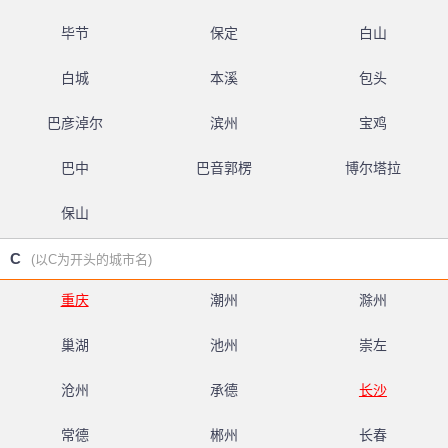
毕节
保定
白山
白城
本溪
包头
巴彦淖尔
滨州
宝鸡
巴中
巴音郭楞
博尔塔拉
保山
C
(以C为开头的城市名)
重庆
潮州
滁州
巢湖
池州
崇左
沧州
承德
长沙
常德
郴州
长春