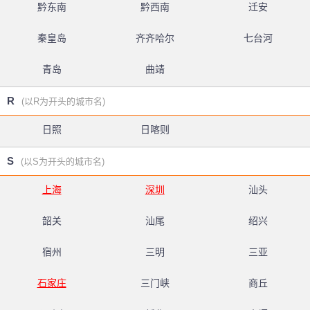
黔东南
黔西南
迁安
秦皇岛
齐齐哈尔
七台河
青岛
曲靖
R
(以R为开头的城市名)
日照
日喀则
S
(以S为开头的城市名)
上海
深圳
汕头
韶关
汕尾
绍兴
宿州
三明
三亚
石家庄
三门峡
商丘