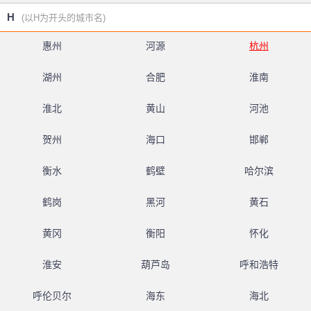
H
(以H为开头的城市名)
惠州
河源
杭州
湖州
合肥
淮南
淮北
黄山
河池
贺州
海口
邯郸
衡水
鹤壁
哈尔滨
鹤岗
黑河
黄石
黄冈
衡阳
怀化
淮安
葫芦岛
呼和浩特
呼伦贝尔
海东
海北