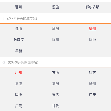
鄂州
恩施
鄂尔多斯
F
(以F为开头的城市名)
佛山
阜阳
福州
防城港
抚州
抚顺
阜新
G
(以G为开头的城市名)
广州
甘南
桂林
贵港
贵阳
赣州
固原
果洛
广安
广元
甘孜