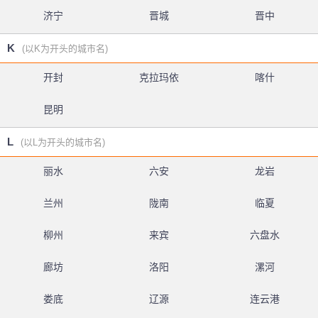
济宁
晋城
晋中
K
(以K为开头的城市名)
开封
克拉玛依
喀什
昆明
L
(以L为开头的城市名)
丽水
六安
龙岩
兰州
陇南
临夏
柳州
来宾
六盘水
廊坊
洛阳
漯河
娄底
辽源
连云港