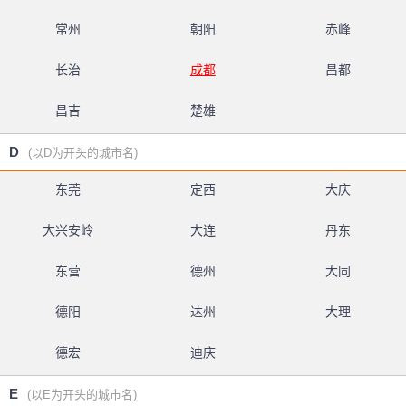
常州
朝阳
赤峰
长治
成都
昌都
昌吉
楚雄
D
(以D为开头的城市名)
东莞
定西
大庆
大兴安岭
大连
丹东
东营
德州
大同
德阳
达州
大理
德宏
迪庆
E
(以E为开头的城市名)