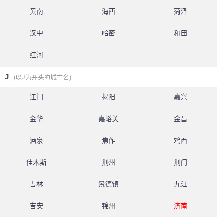
黄南
海西
菏泽
汉中
哈密
和田
红河
J
(以J为开头的城市名)
江门
揭阳
嘉兴
金华
嘉峪关
金昌
酒泉
焦作
鸡西
佳木斯
荆州
荆门
吉林
景德镇
九江
吉安
锦州
济南