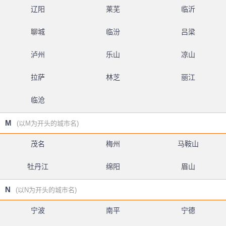
辽阳
莱芜
临沂
聊城
临汾
吕梁
泸州
乐山
凉山
拉萨
林芝
丽江
临沧
M
(以M为开头的城市名)
茂名
梅州
马鞍山
牡丹江
绵阳
眉山
N
(以N为开头的城市名)
宁波
南平
宁德