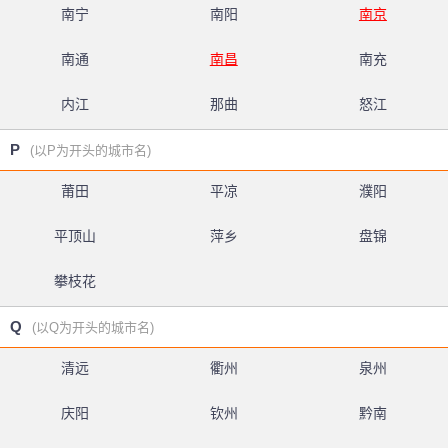
南宁
南阳
南京
南通
南昌
南充
内江
那曲
怒江
P
(以P为开头的城市名)
莆田
平凉
濮阳
平顶山
萍乡
盘锦
攀枝花
Q
(以Q为开头的城市名)
清远
衢州
泉州
庆阳
钦州
黔南