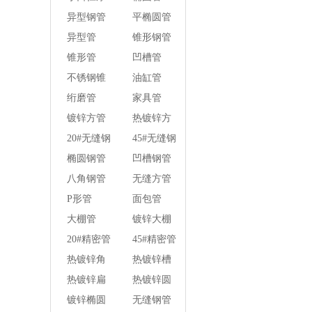
壁焊管
异型钢管
平椭圆管
异型管
锥形钢管
锥形管
凹槽管
不锈钢锥
油缸管
形钢管
绗磨管
家具管
镀锌方管
热镀锌方
管
20#无缝钢
45#无缝钢
管
管
椭圆钢管
凹槽钢管
八角钢管
无缝方管
P形管
面包管
大棚管
镀锌大棚
管
20#精密管
45#精密管
热镀锌角
热镀锌槽
钢
钢
热镀锌扁
热镀锌圆
钢
钢
镀锌椭圆
无缝钢管