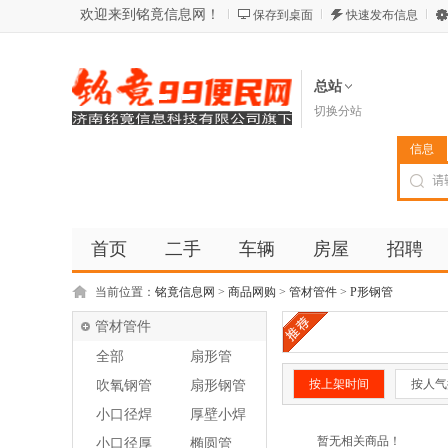
欢迎来到铭竟信息网！
保存到桌面
快速发布信息
总站
切换分站
信息
首页
二手
车辆
房屋
招聘
当前位置：
铭竟信息网
>
商品网购
>
管材管件
>
P形钢管
管材管件
全部
扇形管
按上架时间
按人气
吹氧钢管
扇形钢管
小口径焊
厚壁小焊
管
管
暂无相关商品！
小口径厚
椭圆管