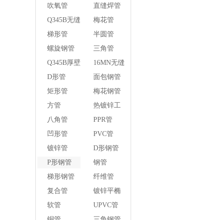
管
吹氧管
直缝焊管
Q345B无缝
梅花管
钢管
梯形管
半圆管
螺旋钢管
三角管
Q345B厚壁
16MN无缝
方管
钢管
D形管
面包钢管
矩形管
梅花钢管
方管
热镀锌工
字钢异径
八角管
PPR管
管
凹形管
PVC管
镀锌管
D形钢管
P形钢管
钢管
梯形钢管
纤维管
复合管
镀锌平椭
圆管
软管
UPVC管
铜管
三角钢管